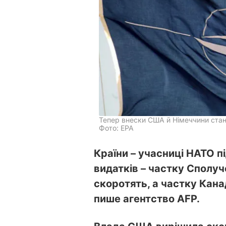
Тепер внески США й Німеччини стан
Фото: ЕРА
Країни – учасниці НАТО 
видатків – частку Сполу
скоротять, а частку Кана
пише агентство AFP.