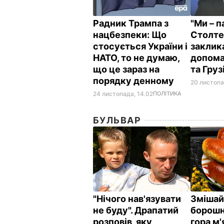
Радник Трампа з
"Ми – п
нацбезпеки: Що
Столте
стосується України і
заклик
НАТО, то не думаю,
допома
що це зараз на
та Груз
порядку денному
20 листопа
24 листопада, 14.02
ПОЛІТИКА
БУЛЬВАР
"Нічого нав'язувати
Змішай
не буду". Драпатий
борошно
розповів, яку
гора м'