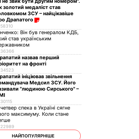
Я не звик бути другим номером".
к золотий медаліст став
оловкомом ЗСУ – найцікавіше
ро Драпатого
58310
інченко:
Він був генералом КДБ,
кий став українським
ержавником
36366
рапатий назвав перший
ріоритет на фронті
34523
рапатий ініціював звільнення
омандувача Медсил ЗСУ. Його
азивали "людиною Сирського" –
МІ
30115
 четвер спека в Україні сягне
вого максимуму. Коли стане
егше
22989
НАЙПОПУЛЯРНІШЕ