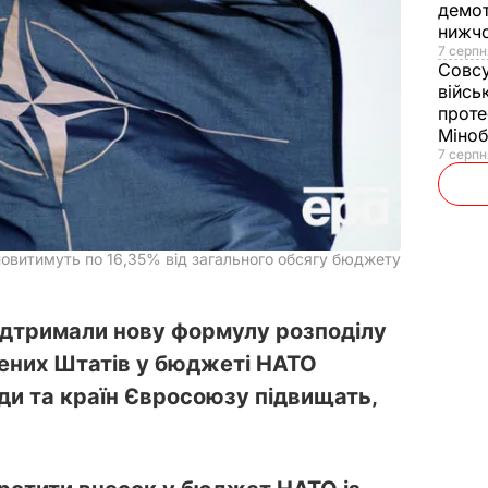
демот
нижч
7 серпн
Совс
війсь
проте
Міно
7 серпн
овитимуть по 16,35% від загального обсягу бюджету
підтримали нову формулу розподілу
чених Штатів у бюджеті НАТО
ди та країн Євросоюзу підвищать,