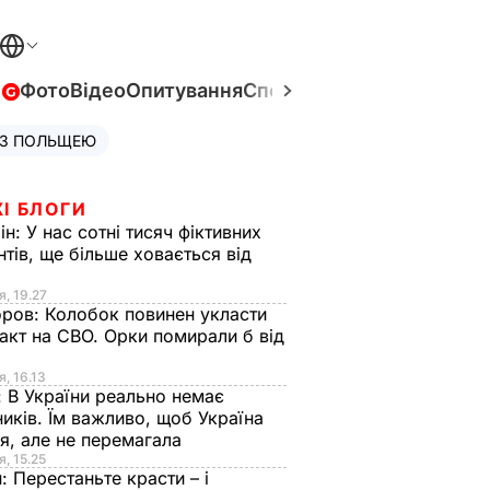
в
Фото
Відео
Опитування
Спецпроєкти
Війна в Укра
 З ПОЛЬЩЕЮ
І БЛОГИ
ін:
У нас сотні тисяч фіктивних
нтів, ще більше ховається від
я, 19.27
оров:
Колобок повинен укласти
акт на СВО. Орки помирали б від
я
я, 16.13
:
В України реально немає
иків. Їм важливо, щоб Україна
я, але не перемагала
я, 15.25
н:
Перестаньте красти – і