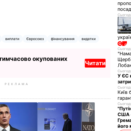
проп
посад
Сьогодн
украї
виплати
Євросоюз
фінансування
видатки
Сьогодн
"Нама
 тимчасово окупованих
Щерба
Читати
Лобан
Сьогодн
У ЄС 
затри
РЕКЛАМА
Сьогодн
Київ 
гаран
Сьогодн
"Путі
США 
Грема
його