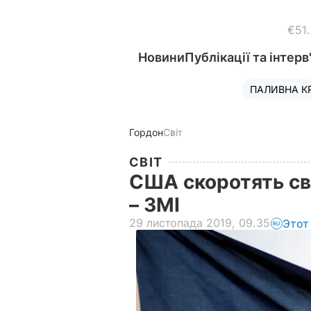
€51
Новини
Публікації та інтерв
ПАЛИВНА К
Гордон
Світ
СВІТ
США скоротять св
– ЗМІ
29 листопада 2019, 09.35
Этот