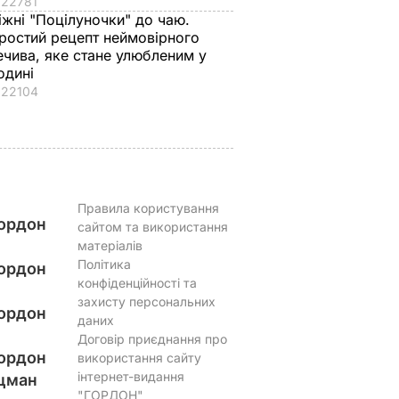
22781
ттям",
натуральне
спровокував вибух
іжні "Поцілуночки" до чаю.
 допит.
морозиво
в Москві й протест
ростий рецепт неймовірного
ечива, яке стане улюбленим у
в РФ
7 серпня, 16.17
БУЛЬВАР
одині
АР
7 серпня, 15.53
БУЛЬВАР
22104
Правила користування
ордон
сайтом та використання
матеріалів
Політика
ордон
конфіденційності та
захисту персональних
ордон
даних
Договір приєднання про
ордон
використання сайту
інтернет-видання
цман
"ГОРДОН"