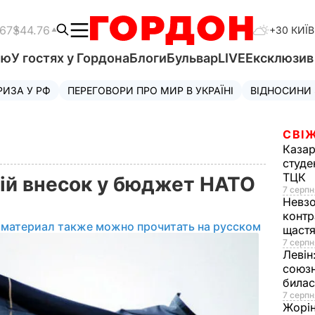
.67
$44.76
+30 КИЇВ
'ю
У гостях у Гордона
Блоги
Бульвар
LIVE
Ексклюзи
РИЗА У РФ
ПЕРЕГОВОРИ ПРО МИР В УКРАЇНІ
ВІДНОСИНИ
СВІЖ
Казар
студе
ТЦК
ій внесок у бюджет НАТО
7 серпн
Невз
контр
 материал также можно прочитать на русском
щаст
7 серпн
Левін
союзн
билас
7 серпн
Жорі