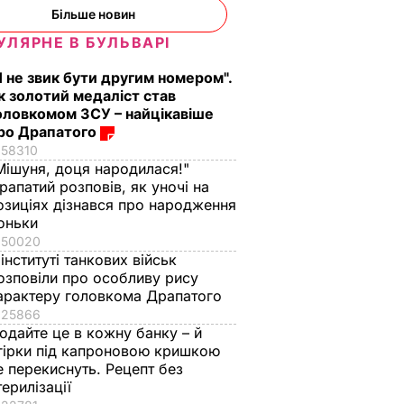
Більше новин
УЛЯРНЕ В БУЛЬВАРІ
Я не звик бути другим номером".
к золотий медаліст став
оловкомом ЗСУ – найцікавіше
ро Драпатого
58310
Мішуня, доця народилася!"
рапатий розповів, як уночі на
озиціях дізнався про народження
оньки
50020
 інституті танкових військ
озповіли про особливу рису
арактеру головкома Драпатого
25866
одайте це в кожну банку – й
гірки під капроновою кришкою
яка
Лише три інгредієнти
Навіщо з Путіна
е перекиснуть. Рецепт без
иття
й кілька хвилин – і ви
"знімали мірку" для
терилізації
 і
отримаєте вдома
Колобка, який