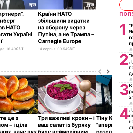
артнери".
Країни НАТО
ПОП
нберг
збільшили видатки
1
"
ав НАТО
на оборону через
Я
гати Україні
Путіна, а не Трампа –
г
ії
Carnegie Europe
п
да, 16.49
СВІТ
14 серпня, 09.54
СВІТ
2
"
Д
п
д
3
В
р
х
4
Д
о
те це з
Три важливі кроки – і
Тіну Кароль, 
н
м – і ціла
ваш салат із буряку
"вперше за ж
с
яких, наче пух,
буде неймовірним
розслабилась