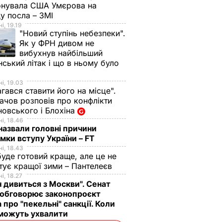
онувала США Умєрова на
у посла – ЗМІ
і, 19.19
"Новий ступінь небезпеки".
Як у ФРН дивом не
вибухнув найбільший
нський літак і що в ньому було
і, 19.03
гався ставити його на місце".
чов розповів про конфлікти
овського і Блохіна
і, 18.46
назвали головні причини
мки вступу України – FT
і, 18.43
буде готовий краще, але це не
тує кращої зими – Пантелеєв
і, 18.27
н дивиться з Москви". Сенат
обговорює законопроєкт
 про "пекельні" санкції. Коли
 можуть ухвалити