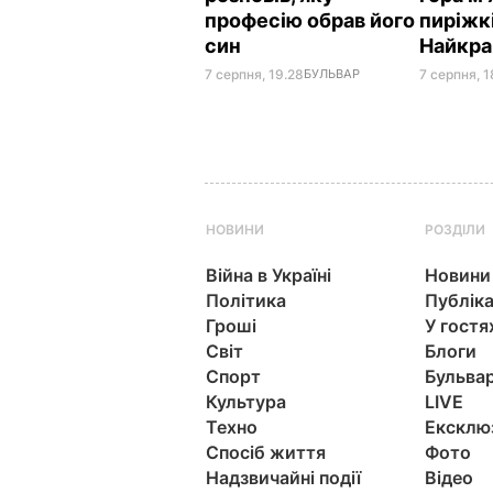
професію обрав його
пиріжкі
син
Найкр
7 серпня, 19.28
БУЛЬВАР
7 серпня, 1
НОВИНИ
РОЗДІЛИ
Війна в Україні
Новини
Політика
Публіка
Гроші
У гостя
Світ
Блоги
Спорт
Бульва
Культура
LIVE
Техно
Ексклю
Спосіб життя
Фото
Надзвичайні події
Відео