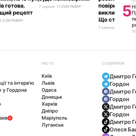
5
в готова.
повірила почу
Н
7 серпня, 17.29
БУЛЬВАР
ащий рецепт
викликали на
П
п
Що сталося
8.03
БУЛЬВАР
р
7 серпня, 17.26
БУЛЬВ
МІСТО
СОЦМЕРЕЖІ
Київ
Дмитро Г
ції та інтерв'ю
Львів
Гордон
х у Гордона
Одеса
Дмитро Г
Донецьк
Гордон
р
Харків
Дмитро Г
Дніпро
Гордон
зив
Маріуполь
Дмитро Г
Луганськ
Олеся Ба