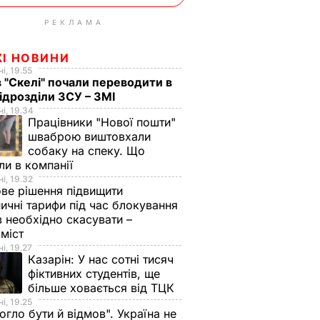
РЕКЛАМА
ЖІ НОВИНИ
і, 19.55
в "Скелі" почали переводити в
підрозділи ЗСУ – ЗМІ
і, 19.34
Працівники "Нової пошти"
шваброю виштовхали
собаку на спеку. Що
ли в компанії
і, 19.32
ве рішення підвищити
ничні тарифи під час блокування
в необхідно скасувати –
оміст
і, 19.27
Казарін:
У нас сотні тисяч
фіктивних студентів, ще
більше ховається від ТЦК
і, 19.25
огло бути й відмов". Україна не