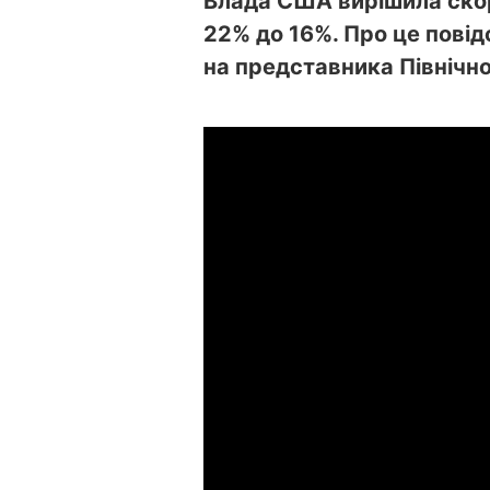
Влада США вирішила ско
22% до 16%. Про це пові
на представника Північн