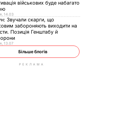
ивація військових буде набагато
ою
я, 14.03
ун:
Звучали скарги, що
ковим забороняють виходити на
сти. Позиція Генштабу й
борони
я, 13.07
Більше блогів
РЕКЛАМА