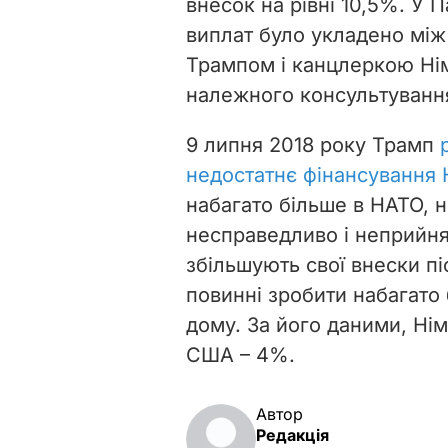
внесок на рівні 10,5%. У 
виплат було укладено мі
Трампом і канцлеркою Ні
належного консультуванн
9 липня 2018 року Трамп
недостатнє фінансування
набагато більше в НАТО, н
несправедливо і неприйня
збільшують свої внески піс
повинні зробити набагато 
дому. За його даними, Нім
США – 4%.
Автор
Редакція