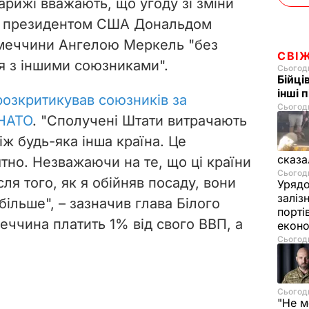
Парижі вважають, що угоду зі зміни
ж президентом США Дональдом
меччини Ангелою Меркель "без
СВІ
я з іншими союзниками".
Сьогодн
Бійці
інші 
розкритикував союзників за
Сьогодн
 НАТО
.
"
Сполучені Штати витрачають
іж будь-яка інша країна. Це
сказа
тно. Незважаючи на те, що ці країни
Сьогодн
ля того, як я обійняв посаду, вони
Урядо
заліз
більше"
, – зазначив глава Білого
порті
еччина платить 1% від свого ВВП, а
екон
Сьогодн
Сьогодн
"Не м