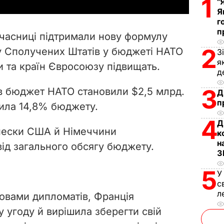
1
y
"
Я
г
V
п
учасниці підтримали нову формулу
i
2
ку Сполучених Штатів у бюджеті НАТО
З
я
и та країн Євросоюзу підвищать.
d
д
e
3
в бюджет НАТО становили $2,5 млрд.
Д
п
ила 14,8% бюджету.
o
4
Д
нески США й Німеччини
к
н
від загального обсягу бюджету.
З
5
У
с
л
ловами дипломатів, Франція
 угоду й вирішила зберегти свій