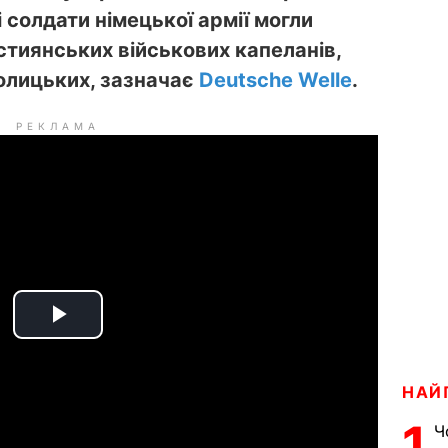
і солдати німецької армії могли
стиянських військових капеланів,
олицьких, зазначає
Deutsche Welle
.
РЕКЛАМА
P
l
НАЙ
a
1
Ч