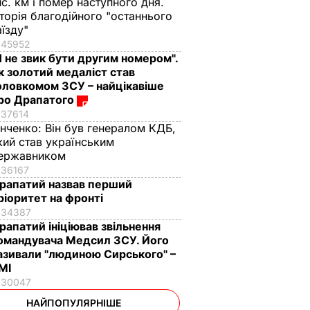
ис. км і помер наступного дня.
сторія благодійного "останнього
аїзду"
45952
Я не звик бути другим номером".
к золотий медаліст став
оловкомом ЗСУ – найцікавіше
ро Драпатого
37614
інченко:
Він був генералом КДБ,
кий став українським
ержавником
36167
рапатий назвав перший
ріоритет на фронті
34387
рапатий ініціював звільнення
омандувача Медсил ЗСУ. Його
азивали "людиною Сирського" –
МІ
30047
НАЙПОПУЛЯРНІШЕ