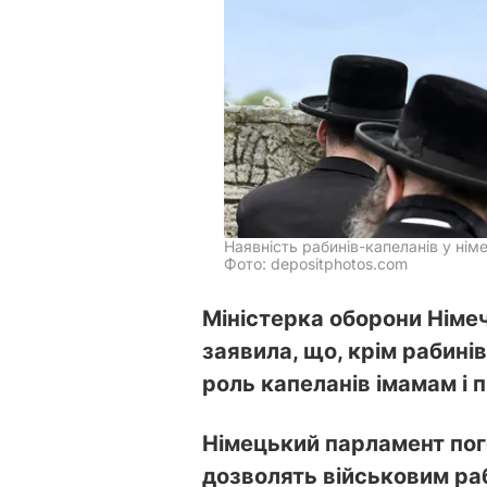
Наявність рабинів-капеланів у ні
Фото: depositphotos.com
Міністерка оборони Нім
заявила, що, крім рабині
роль капеланів імамам і
Німецький парламент пог
дозволять військовим ра