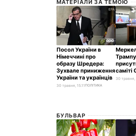
МАТЕРІАЛИ ЗА ТЕМОЮ
Посол України в
Меркел
Німеччині про
Трампу
образу Шредера:
присут
Зухвале приниження
саміті
України та українців
30 травня,
30 травня, 15.11
ПОЛІТИКА
БУЛЬВАР