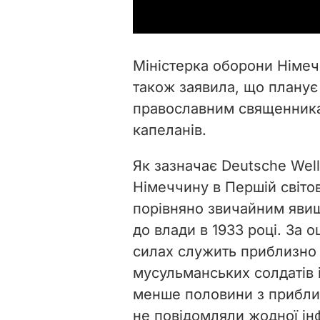
Міністерка оборони Німе
також заявила, що планує
православним священникам
капеланів.
Як зазначає Deutsche Wel
Німеччину в Першій світові
порівняно звичайним яви
до влади в 1933 році. За 
силах служить приблизно 3
мусульманських солдатів і
менше половини з приблиз
не повідомляли жодної інф