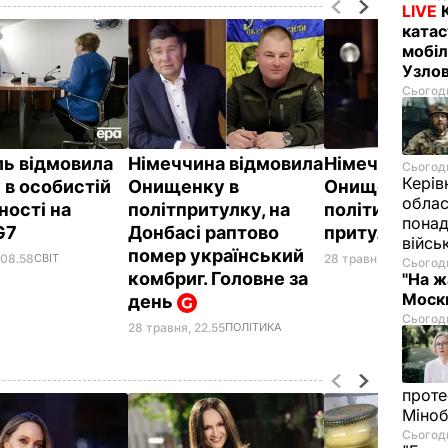
LIVE
катас
мобіл
Узлов
Сьогодн
ь відмовила
Німеччина відмовила
Німеччина ві
Сьогодн
Керів
 в особистій
Онищенку в
Онищенку в
облас
ності на
політпритулку, на
політичному
понад
 G7
Донбасі раптово
притулку
війсь
помер український
 08.58
СВІТ
28 травня, 16.47
ПОЛ
Сьогодн
комбриг. Головне за
"На ж
Москв
день
Сьогодн
28 травня, 22.55
ПОЛІТИКА
проте
Міно
Сьогодн