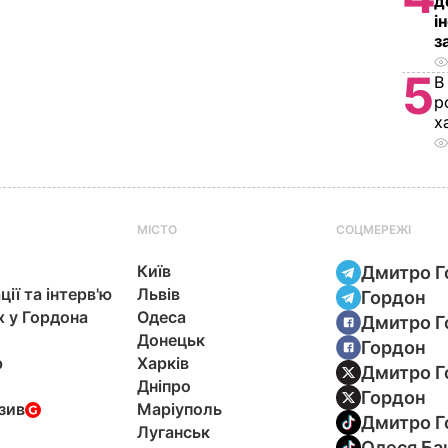
д
і
з
5
В
р
х
МІСТО
СОЦМЕРЕЖІ
Київ
Дмитро Г
ції та інтерв'ю
Львів
Гордон
х у Гордона
Одеса
Дмитро Г
Донецьк
Гордон
р
Харків
Дмитро Г
Дніпро
Гордон
зив
Маріуполь
Дмитро Г
Луганськ
Олеся Ба