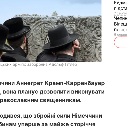
Ейдм
підст
7 серпн
Чепи
Білец
безц
6 серпн
мецьких арміях заборонив Адольф Гітлер
еччини Аннегрет Крамп-Карренбауер
в, вона планує дозволити виконувати
 православним священникам.
одився, що збройні сили Німеччини
бинам уперше за майже сторіччя