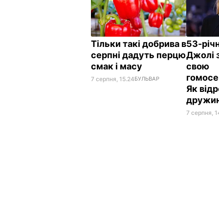
Тільки такі добрива в
53-річ
серпні дадуть перцю
Джолі 
смак і масу
свою
гомосе
7 серпня, 15.24
БУЛЬВАР
Як від
дружи
7 серпня, 1