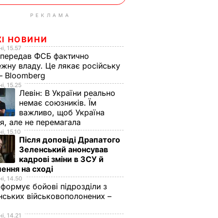
РЕКЛАМА
ЖІ НОВИНИ
і, 15.57
 передав ФСБ фактично
жну владу. Це лякає російську
 – Bloomberg
і, 15.25
Левін:
В України реально
немає союзників. Їм
важливо, щоб Україна
я, але не перемагала
і, 15.10
Після доповіді Драпатого
Зеленський анонсував
кадрові зміни в ЗСУ й
ення на сході
і, 14.50
 формує бойові підрозділи з
нських військовополонених –
і, 14.21