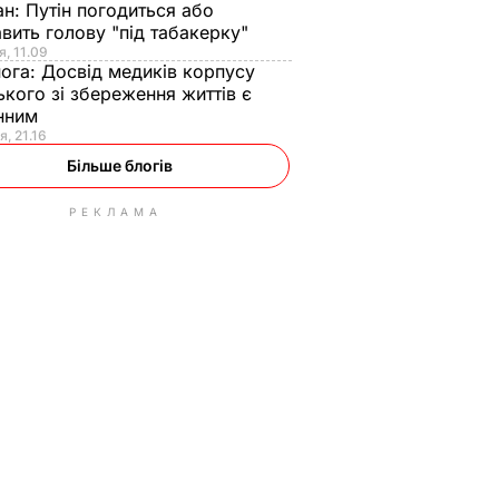
ан:
Путін погодиться або
авить голову "під табакерку"
я, 11.09
нога:
Досвід медиків корпусу
ького зі збереження життів є
інним
я, 21.16
Більше блогів
РЕКЛАМА