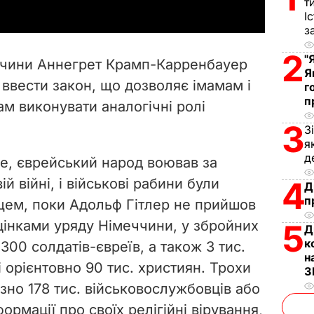
т
y
І
з
V
2
"
ччини Аннегрет Крамп-Карренбауер
Я
i
 ввести закон, що дозволяє імамам і
г
п
 виконувати аналогічні ролі
d
3
З
e
я
д
le, єврейський народ воював за
o
й війні, і військові рабини були
4
Д
п
щем, поки Адольф Гітлер не прийшов
оцінками уряду Німеччини, у збройних
5
Д
к
00 солдатів-євреїв, а також 3 тис.
н
 орієнтовно 90 тис. християн. Трохи
З
но 178 тис. військовослужбовців або
ормації про своїх релігійні вірування,