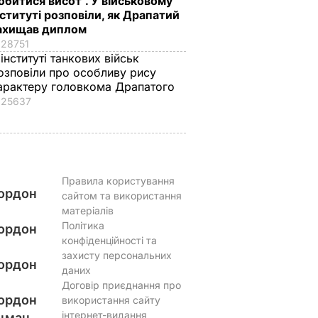
обитися висот". У військовому
нституті розповіли, як Драпатий
ахищав диплом
28751
 інституті танкових військ
озповіли про особливу рису
арактеру головкома Драпатого
25637
Правила користування
ордон
сайтом та використання
матеріалів
Політика
ордон
конфіденційності та
захисту персональних
ордон
даних
Договір приєднання про
ордон
використання сайту
інтернет-видання
цман