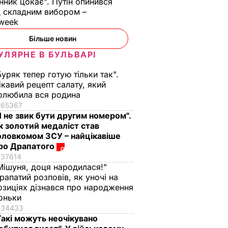
нник цокає". Путін опинився
 складним вибором –
week
Більше новин
ітечко в
"Виходять дуже
"Я його кохаю.
УЛЯРНЕ В БУЛЬВАРІ
а на
смачними, з легкою
Чотири роки він
"квашеною" ноткою".
хворий". Помер
Буряк тепер готую тільки так".
–
Ці консервовані
чоловік 88-річної
ікавий рецепт салату, який
томати точно не
Кадочникової – 63-
олюбила вся родина
зривають кришки
річний адвокат Гал
65367
Я не звик бути другим номером".
ВАР
7 серпня, 13.08
БУЛЬВАР
7 серпня, 13.06
БУЛЬВАР
к золотий медаліст став
оловкомом ЗСУ – найцікавіше
ро Драпатого
37614
Мішуня, доця народилася!"
рапатий розповів, як уночі на
озиціях дізнався про народження
оньки
34433
Такі можуть неочікувано