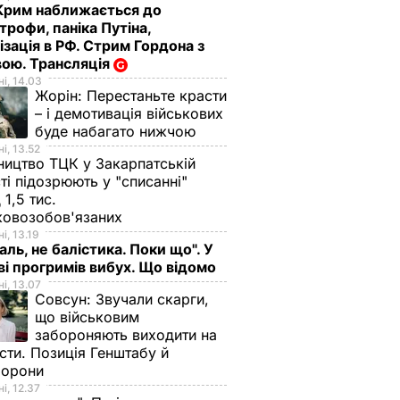
Крим наближається до
трофи, паніка Путіна,
ізація в РФ. Стрим Гордона з
ою. Трансляція
і, 14.03
Жорін:
Перестаньте красти
– і демотивація військових
буде набагато нижчою
дмовила
і, 13.52
ництво ТЦК у Закарпатській
ті підозрюють у "списанні"
 1,5 тис.
ковозобов'язаних
ІТИКА
і, 13.19
аль, не балістика. Поки що". У
і прогримів вибух. Що відомо
і, 13.07
Совсун:
Звучали скарги,
що військовим
забороняють виходити на
сти. Позиція Генштабу й
борони
і, 12.37