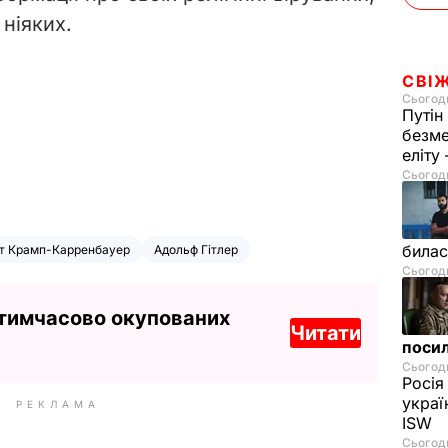
ніяких.
СВІ
Сьогодн
Путін
безме
еліту
Сьогодн
билас
т Крамп-Карренбауер
Адольф Гітлер
Сьогодн
 тимчасово окупованих
Читати
посил
Сьогодн
Росія
украї
РЕКЛАМА
ISW
Сьогодн