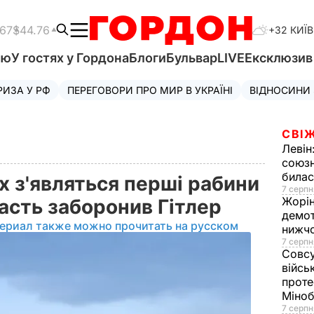
.67
$44.76
+32 КИЇВ
'ю
У гостях у Гордона
Блоги
Бульвар
LIVE
Ексклюзи
РИЗА У РФ
ПЕРЕГОВОРИ ПРО МИР В УКРАЇНІ
ВІДНОСИНИ
СВІЖ
Левін
союзн
билас
х з'являться перші рабини
7 серпн
Жорі
участь заборонив Гітлер
демот
ериал также можно прочитать на русском
нижч
7 серпн
Совс
війсь
проте
Міно
7 серпн