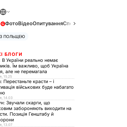
в
Фото
Відео
Опитування
Спецпроєкти
Війна в Укра
 З ПОЛЬЩЕЮ
І БЛОГИ
:
В України реально немає
иків. Їм важливо, щоб Україна
я, але не перемагала
я, 15.25
н:
Перестаньте красти – і
ивація військових буде набагато
ою
я, 14.03
ун:
Звучали скарги, що
ковим забороняють виходити на
сти. Позиція Генштабу й
борони
я, 13.07