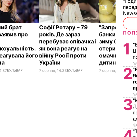
"Годи
перед
News
ний брат
Софії Ротару – 79
"Запросили л
ПОП
заявив про
років. Де зараз
банки". Яблук
перебуває співачка і
зиму без
1
"
ксуальність.
як вона реагує на
стерилізації 
Ц
реагувала його
війну Росії проти
смачно, як у
п
на
України
дитинстві
2
"
4.37
БУЛЬВАР
7 серпня, 14.33
БУЛЬВАР
7 серпня, 13.49
БУЛЬ
Я
г
п
3
"
Д
п
д
4
"