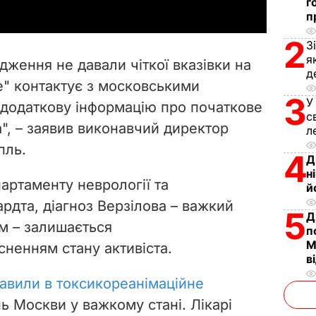
г
y
п
2
V
З
я
ідження не давали чіткої вказівки на
д
i
е" контактує з московськими
3
У
 додаткову інформацію про початкове
d
с
", – заявив виконавчий директор
л
e
пль.
4
Д
o
н
артаменту неврології та
й
рдта, діагноз
Верзілова – важкий
5
Д
м – залишається
п
М
ненням стану активіста.
в
авили в токсикореанімаційне
нь Москви у важкому стані. Лікарі