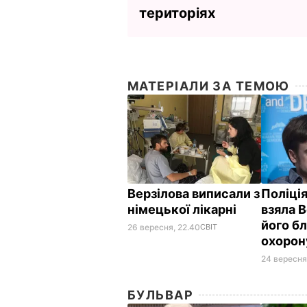
територіях
МАТЕРІАЛИ ЗА ТЕМОЮ
Верзілова виписали з
Поліція
німецької лікарні
взяла В
його бл
26 вересня, 22.40
СВІТ
охоро
24 вересня,
БУЛЬВАР