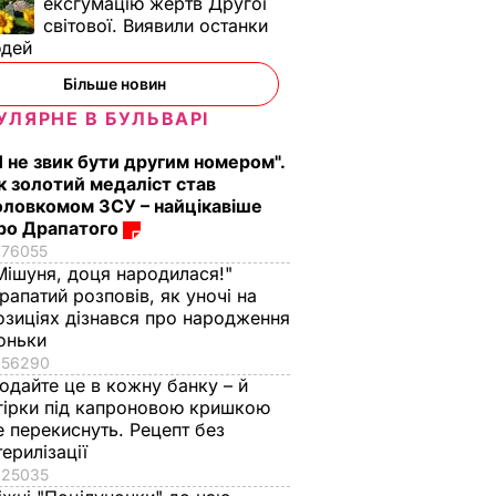
ексгумацію жертв Другої
світової. Виявили останки
юдей
Більше новин
УЛЯРНЕ В БУЛЬВАРІ
Я не звик бути другим номером".
к золотий медаліст став
оловкомом ЗСУ – найцікавіше
ро Драпатого
76055
Мішуня, доця народилася!"
рапатий розповів, як уночі на
озиціях дізнався про народження
оньки
56290
одайте це в кожну банку – й
гірки під капроновою кришкою
е перекиснуть. Рецепт без
терилізації
25035