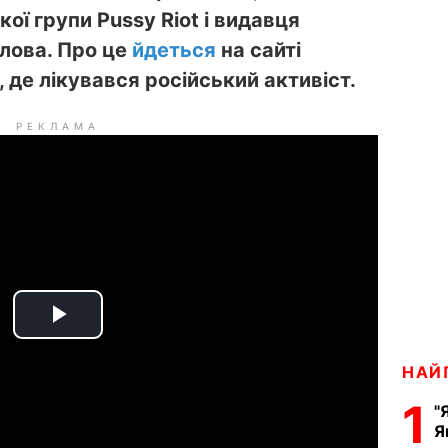
ої групи Pussy Riot і видавця
лова. Про це
йдеться
на сайті
, де лікувався російський активіст.
РЕКЛАМА
P
НАЙ
l
1
"
a
Я