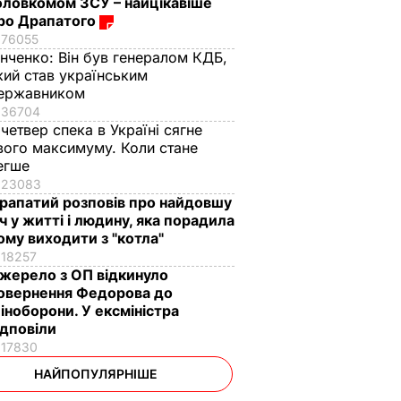
оловкомом ЗСУ – найцікавіше
ро Драпатого
76055
інченко:
Він був генералом КДБ,
кий став українським
ержавником
36704
 четвер спека в Україні сягне
вого максимуму. Коли стане
егше
23083
рапатий розповів про найдовшу
іч у житті і людину, яка порадила
ому виходити з "котла"
18257
жерело з ОП відкинуло
овернення Федорова до
іноборони. У ексміністра
ідповіли
17830
НАЙПОПУЛЯРНІШЕ