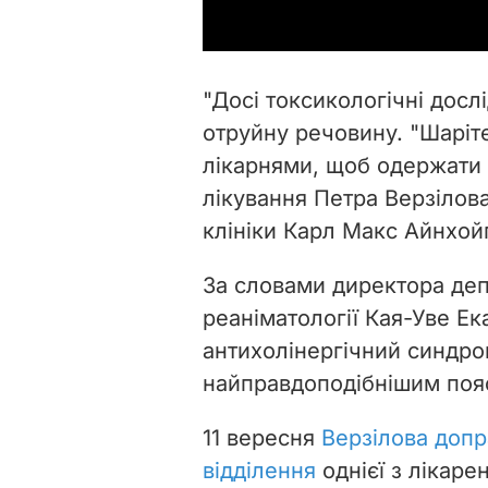
"Досі токсикологічні досл
отруйну речовину. "Шаріт
лікарнями, щоб одержати
лікування Петра Верзілова
клініки Карл Макс Айнхой
За словами директора деп
реаніматології
Кая-Уве Ека
антихолінергічний синдро
найправдоподібнішим пояс
11 вересня
Верзілова допр
відділення
однієї з лікаре