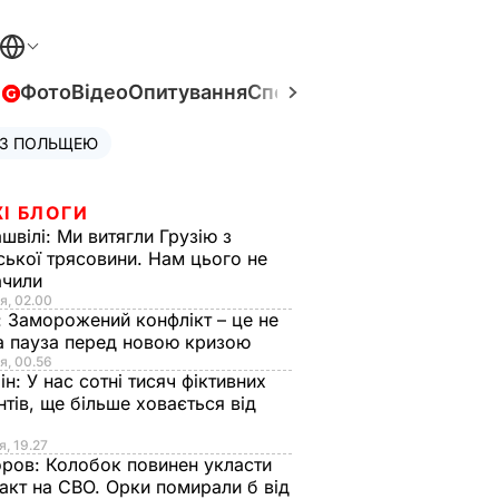
в
Фото
Відео
Опитування
Спецпроєкти
Війна в Укра
 З ПОЛЬЩЕЮ
І БЛОГИ
швілі:
Ми витягли Грузію з
ської трясовини. Нам цього не
ачили
я, 02.00
:
Заморожений конфлікт – це не
а пауза перед новою кризою
я, 00.56
ін:
У нас сотні тисяч фіктивних
нтів, ще більше ховається від
я, 19.27
оров:
Колобок повинен укласти
акт на СВО. Орки помирали б від