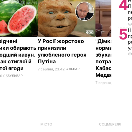
4
Н
П
п
р
5
Н
п
відчені
У Росії жорстоко
"Дімка був н
р
ики обирають
принизили
нормальний, 
у
одший кавун.
улюбленого героя
збухався". У
ак стиглої й
Путіна
потрапили зн
тої ягоди
Кабаєвої з
7 серпня, 23.42
БУЛЬВАР
Медведєвим
00.05
БУЛЬВАР
7 серпня, 20.39
БУЛЬ
МІСТО
СОЦМЕРЕЖІ