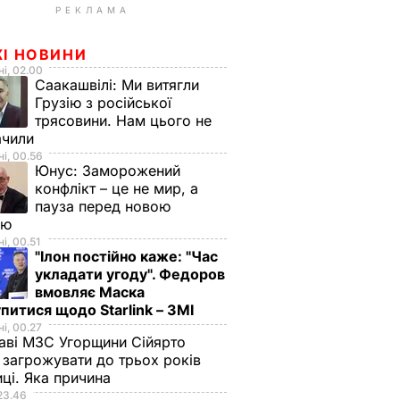
РЕКЛАМА
ЖІ НОВИНИ
і, 02.00
Саакашвілі:
Ми витягли
Грузію з російської
трясовини. Нам цього не
ачили
і, 00.56
Юнус:
Заморожений
конфлікт – це не мир, а
пауза перед новою
ою
і, 00.51
"Ілон постійно каже: "Час
укладати угоду". Федоров
вмовляє Маска
питися щодо Starlink – ЗМІ
і, 00.27
аві МЗС Угорщини Сійярто
загрожувати до трьох років
иці. Яка причина
23.46