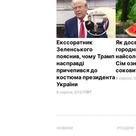
Екссоратник
Як дос
Зеленського
городн
пояснив, чому Трамп
найсол
насправді
Сім озн
причепився до
сокови
костюма президента
8 серпня, 
України
8 серпня, 07.07
СВІТ
НОВИНИ
РОЗДІЛИ