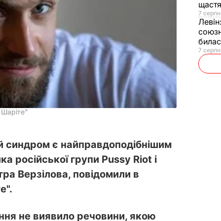
щаст
7 серпн
Левін
союзн
билас
7 серпн
"Шаріте"
й синдром є найправдоподібнішим
а російської групи Pussy Riot і
ра Верзілова, повідомили в
е".
ння не виявило речовини, якою