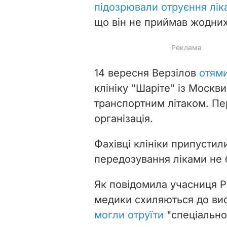
підозрювали отруєння лік
що він не приймав жодних
14 вересня Верзілов
отям
клініку "Шаріте" із Москв
транспортним літаком. Пе
організація.
Фахівці клініки припустил
передозування ліками не 
Як повідомила учасниця P
медики схиляються до ви
могли отруїти
"спеціальн