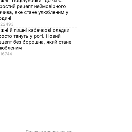
іжні "Поцілуночки" до чаю.
ростий рецепт неймовірного
ечива, яке стане улюбленим у
одині
22493
іжні й пишні кабачкові оладки
росто тануть у роті. Новий
аче
Гості думають, що
"Нічого нав'язувати
ецепт без борошна, який стане
поки не
це закуска з
не буду". Драпатий
любленим
16744
 мережу
ресторану. Як
розповів, яку
імки
приготувати ніжні
професію обрав йог
баклажанні
син
рулетики без зайвого
7 серпня, 19.28
БУЛЬВАР
жиру
ВАР
7 серпня, 20.16
БУЛЬВАР
Правила користування