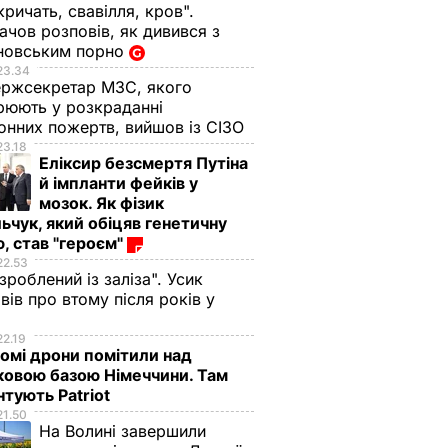
кричать, свавілля, кров".
чов розповів, як дивився з
новським порно
23.34
ржсекретар МЗС, якого
рюють у розкраданні
онних пожертв, вийшов із СІЗО
23.18
Еліксир безсмертя Путіна
й імпланти фейків у
мозок. Як фізик
ьчук, який обіцяв генетичну
, став "героєм"
22.53
 зроблений із заліза". Усик
вів про втому після років у
і
22.19
омі дрони помітили над
ковою базою Німеччини. Там
тують Patriot
21.50
На Волині завершили