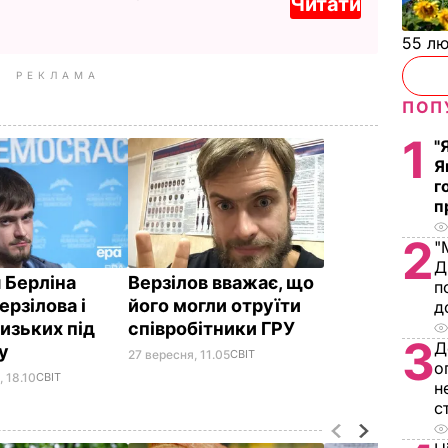
Читати
55 л
РЕКЛАМА
ПОП
1
"
Я
г
п
2
"
Д
 Берліна
Верзілов вважає, що
п
ерзілова і
його могли отруїти
д
изьких під
співробітники ГРУ
3
Д
ну
27 вересня, 11.05
СВІТ
о
 18.10
СВІТ
н
с