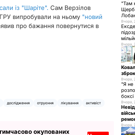
"Там 
сали із "Шаріте".
Сам Верзілов
Щерба
Лоба
 ГРУ випробували на ньому
"новий
Вчора, 
аявив про бажання повернутися в
Ексде
підоз
мільй
Вчора, 
Ковал
зброю
Вчора, 
"Я не
розпо
бокс
Вчора, 
дослідження
отруєння
лікування
активіст
Невід
війсь
ремон
Вчора, 
 тимчасово окупованих