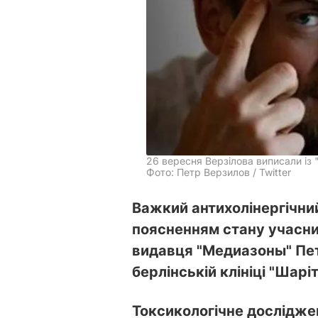
26 вересня Верзілова виписали із 
Фото: Петр Верзилов / Twitter
Важкий антихолінергічни
поясненням стану учасник
видавця "Медиазоны" Пет
берлінській клініці "Шаріт
Токсикологічне дослідже