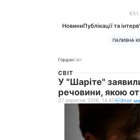
€51
Новини
Публікації та інтерв
ПАЛИВНА К
Гордон
Світ
СВІТ
У "Шаріте" заявил
речовини, якою от
27 вересня 2018, 14.40
Этот ма