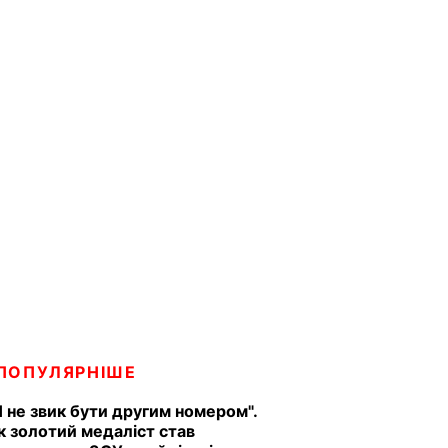
ПОПУЛЯРНІШЕ
Я не звик бути другим номером".
к золотий медаліст став