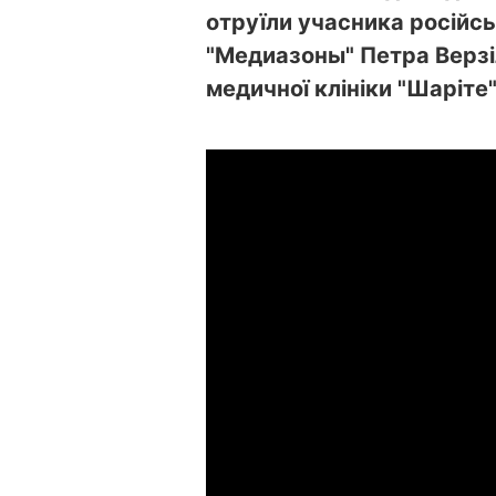
отруїли учасника російськ
"Медиазоны" Петра Верзі
медичної клініки "Шаріте"