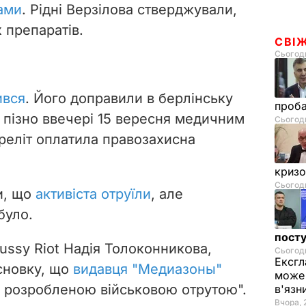
ами
. Рідні Верзілова стверджували,
 препаратів.
СВІ
Сьогодн
ився
. Його доправили в берлінську
проб
и пізно ввечері 15 вересня медичним
Сьогодн
реліт оплатила правозахисна
криз
Сьогодн
и, що
активіста отруїли
, але
було.
посту
ussy Riot Надія Толоконникова,
Сьогодн
Ексгл
сновку, що
видавця "Медиазоны"
може 
о розробленою військовою отрутою".
в'язн
Вчора, 