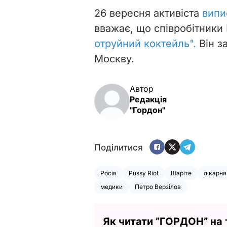
26 вересня активіста
випи
вважає, що співробітники
отруйний коктейль".
Він з
Москву.
Автор
Редакція
"Гордон"
Поділитися
Росія
Pussy Riot
Шаріте
лікарня
медики
Петро Верзілов
Як читати ”ГОРДОН” на