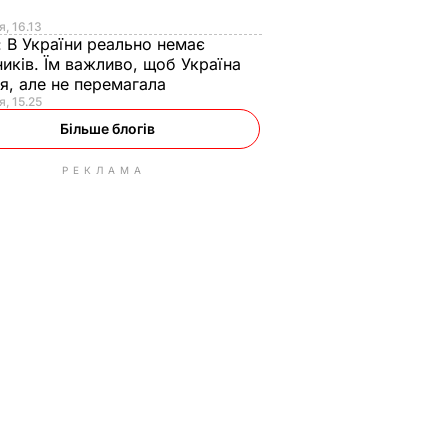
я
я, 16.13
:
В України реально немає
иків. Їм важливо, щоб Україна
я, але не перемагала
я, 15.25
Більше блогів
РЕКЛАМА