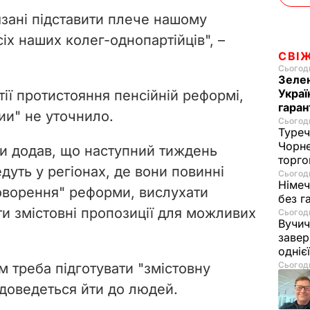
язані підставити плече нашому
сіх наших колег-однопартійців", –
СВІ
Сьогодн
Зелен
Украї
ії протистояння пенсійній реформі,
гаран
ии" не уточнило.
Сьогодн
Туреч
Чорне
и додав, що наступний тиждень
торго
уть у регіонах, де вони повинні
Сьогодн
Німеч
оворення" реформи, вислухати
без г
ти змістовні пропозиції для можливих
Сьогодн
Вучич
завер
одніє
Сьогодн
м треба підготувати "змістовну
 доведеться йти до людей.