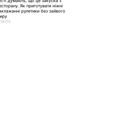
ості думають, що це закуска з
есторану. Як приготувати ніжні
аклажанні рулетики без зайвого
иру
19775