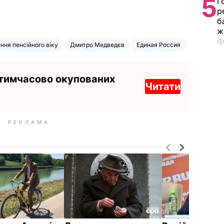
5
Г
р
б
ж
ння пенсійного віку
Дмитро Медведєв
Единая Россия
 тимчасово окупованих
Читати
РЕКЛАМА