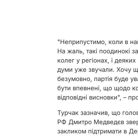
"Неприпустимо, коли в на
На жаль, такі поодинокі 
колег у регіонах, і деяки
думи уже звучали. Хочу ще
безумовно, партія буде ув
бути впевнені, що щодо к
відповідні висновки", – п
Турчак зазначив, що голо
РФ Дмитро Медведєв зверн
закликом підтримати в Дер