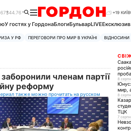
.67
$44.76
+19 КИЇВ
'ю
У гостях у Гордона
Блоги
Бульвар
LIVE
Ексклюзи
РИЗА У РФ
ПЕРЕГОВОРИ ПРО МИР В УКРАЇНІ
ВІДНОСИНИ
СВІЖ
Саака
росій
проб
 заборонили членам партії
8 серпн
Юнус
ійну реформу
мир, 
териал также можно прочитать на русском
8 серпн
Казар
студе
ТЦК
7 серпн
Невз
контр