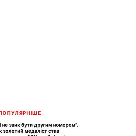
ПОПУЛЯРНІШЕ
Я не звик бути другим номером".
к золотий медаліст став