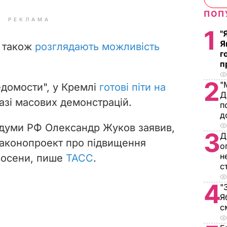
ПОП
РЕКЛАМА
1
"
Я
Ф також
розглядають можливість
г
п
2
"
едомости", у Кремлі
готові піти на
Д
азі масових демонстрацій.
п
д
думи РФ Олександр Жуков заявив,
3
Д
 законопроект про підвищення
о
н
 восени, пише
ТАСС
.
с
4
"
Я
с