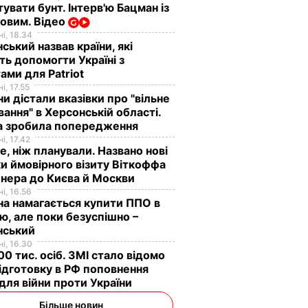
увати бунт. Інтерв'ю Бацман із
овим. Відео
і, 18.34
ський назвав країни, які
ь допомогти Україні з
ами для Patriot
і, 17.55
ни дістали вказівки про "вільне
ання" в Херсонській області.
а зробила попередження
і, 17.42
е, ніж планували. Названо нові
и ймовірного візиту Віткоффа
нера до Києва й Москви
і, 16.56
на намагається купити ППО в
лю, але поки безуспішно –
нський
і, 16.30
0 тис. осіб. ЗМІ стало відомо
ідготовку в РФ поповнення
 для війни проти України
Більше новин