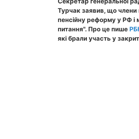
Секретар генеральної рад
Турчак заявив, що члени 
пенсійну реформу у РФ і 
питання". Про це пише
РБ
які брали участь у закри