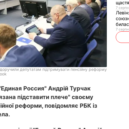
щаст
7 серпн
Левін
союзн
билас
7 серпн
" доручили депутатам підтримувати пенсійну реформу
book
"Единая Россия" Андрій Турчак
'язана підставити плече" своєму
сійної реформи, повідомляє РБК із
ела.