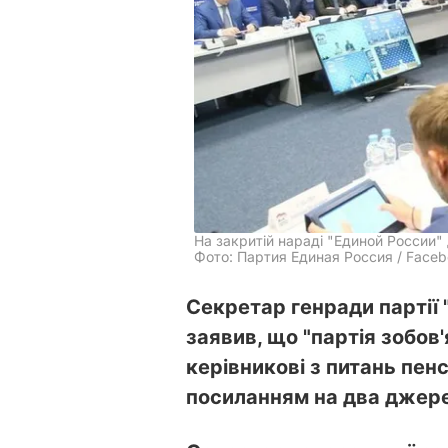
На закритій нараді "Единой России
Фото: Партия Единая Россия / Face
Секретар генради партії 
заявив, що "партія зобов
керівникові з питань пен
посиланням на два джер