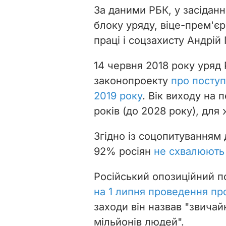
За даними РБК, у засіданн
блоку уряду, віце-прем'єр
праці і соцзахисту Андрій
14 червня 2018 року уряд
законопроекту
про поступ
2019 року
. Вік виходу на 
років (до 2028 року), для 
Згідно із соцопитуванням
92% росіян
не схвалюють
Російський опозиційний п
на 1 липня проведення пр
заходи він назвав "звича
мільйонів людей".