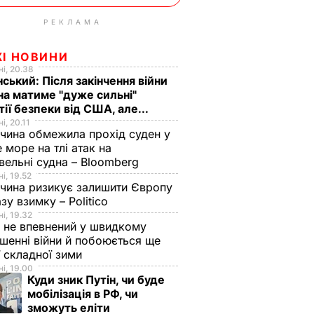
РЕКЛАМА
ЖІ НОВИНИ
і, 20.38
ський: Після закінчення війни
на матиме "дуже сильні"
тії безпеки від США, але...
і, 20.11
чина обмежила прохід суден у
 море на тлі атак на
вельні судна – Bloomberg
і, 19.52
чина ризикує залишити Європу
азу взимку – Politico
і, 19.32
 не впевнений у швидкому
шенні війни й побоюється ще
ї складної зими
і, 19.00
Куди зник Путін, чи буде
мобілізація в РФ, чи
зможуть еліти