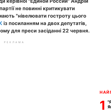
и керівної "Единой России" Андрій
партії не повинні критикувати
мають "нівелювати гостроту цього
К
із посиланням на двох депутатів,
тому для преси засіданні 22 червня.
РЕКЛАМА
НАЙ
1
"
Я