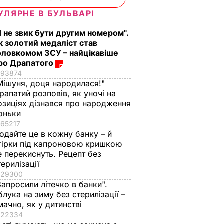
УЛЯРНЕ В БУЛЬВАРІ
Я не звик бути другим номером".
к золотий медаліст став
оловкомом ЗСУ – найцікавіше
ро Драпатого
93874
Мішуня, доця народилася!"
рапатий розповів, як уночі на
озиціях дізнався про народження
оньки
65217
одайте це в кожну банку – й
гірки під капроновою кришкою
е перекиснуть. Рецепт без
терилізації
29300
Запросили літечко в банки".
блука на зиму без стерилізації –
мачно, як у дитинстві
22334