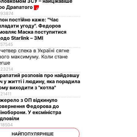
оловкомом ЗСУ – найцікавіше
ро Драпатого
93874
Ілон постійно каже: "Час
кладати угоду". Федоров
мовляє Маска поступитися
одо Starlink – ЗМІ
57545
 четвер спека в Україні сягне
вого максимуму. Коли стане
егше
23214
рапатий розповів про найдовшу
іч у житті і людину, яка порадила
ому виходити з "котла"
21411
жерело з ОП відкинуло
овернення Федорова до
іноборони. У ексміністра
ідповіли
18504
НАЙПОПУЛЯРНІШЕ