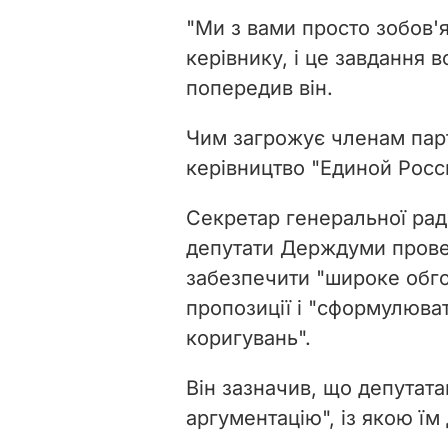
"Ми з вами просто зобов'
керівнику, і це завдання в
попередив він.
Чим загрожує членам парт
керівництво "Единой Росс
Секретар генеральної рад
депутати Держдуми провед
забезпечити "широке обг
пропозиції і "сформулюва
коригувань".
Він зазначив, що депутата
аргументацію", із якою їм