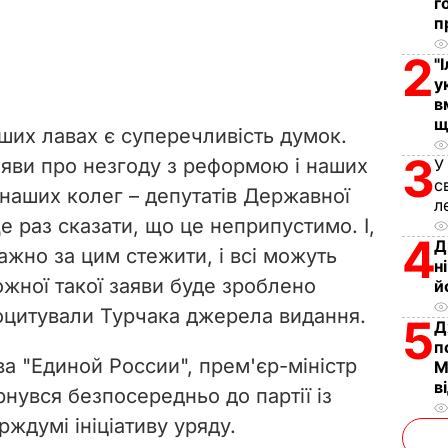
г
п
2
"
у
в
щ
ших лавах є суперечливість думок.
3
заяви про незгоду з реформою і наших
У
с
х наших колег – депутатів Державної
л
 раз сказати, що це неприпустимо. І,
4
Д
ажно за цим стежити, і всі можуть
н
ожної такої заяви буде зроблено
й
роцитували Турчака джерела видання.
5
Д
п
ва "Единой России", прем'єр-міністр
М
в
увся безпосередньо до партії із
ждумі ініціативу уряду.