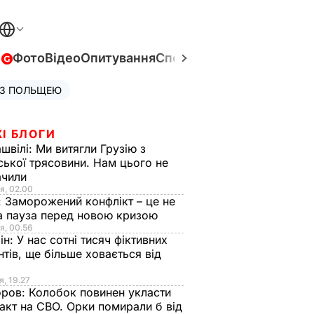
в
Фото
Відео
Опитування
Спецпроєкти
Війна в Укра
 З ПОЛЬЩЕЮ
І БЛОГИ
швілі:
Ми витягли Грузію з
ської трясовини. Нам цього не
ачили
я, 02.00
:
Заморожений конфлікт – це не
а пауза перед новою кризою
я, 00.56
ін:
У нас сотні тисяч фіктивних
нтів, ще більше ховається від
я, 19.27
оров:
Колобок повинен укласти
акт на СВО. Орки помирали б від