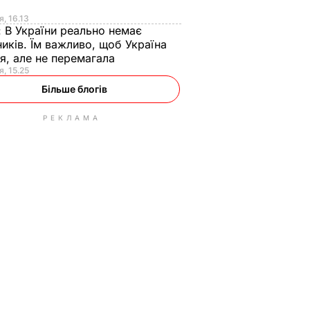
я
я, 16.13
:
В України реально немає
иків. Їм важливо, щоб Україна
я, але не перемагала
я, 15.25
Більше блогів
РЕКЛАМА