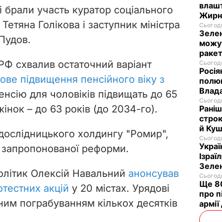
влашт
і брали участь куратор соціального
Жирн
 Тетяна Голікова і заступник міністра
Сьогодн
Зелен
 Пудов.
можут
ракет
 РФ схвалив остаточний варіант
Сьогодн
Росія
ове підвищення пенсійного віку з
полюв
Влад
пенсію для чоловіків підвищать до 65
Сьогодн
жінок – до 63 років (до 2034-го).
Раніш
строк
й Куш
 дослідницького холдингу "Ромир",
Сьогодн
Украї
запропонованої реформи.
Ізраї
Зеле
олітик Олексій Навальний
анонсував
Сьогодн
Ще 80
отестних акцій
у 20 містах. Урядові
про п
йним пограбуванням кількох десятків
армії