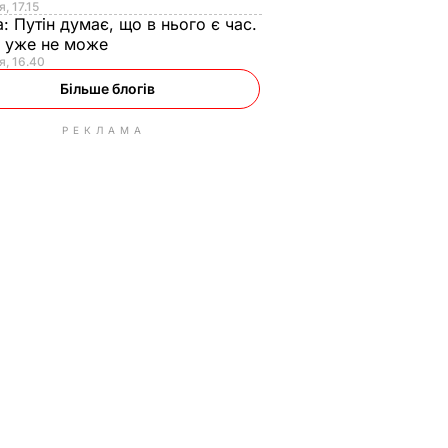
, 17.15
а:
Путін думає, що в нього є час.
Ф уже не може
я, 16.40
Більше блогів
РЕКЛАМА