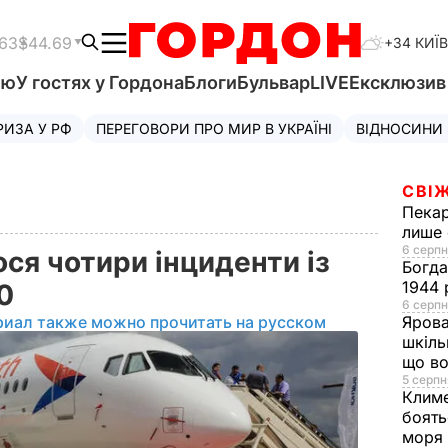
.63
$44.69
+34 КИЇВ
'ю
У гостях у Гордона
Блоги
Бульвар
LIVE
Ексклюзи
РИЗА У РФ
ПЕРЕГОВОРИ ПРО МИР В УКРАЇНІ
ВІДНОСИНИ
СВІЖ
Пека
лише 
6 серпн
ося чотири інциденти із
Богд
1944 
00
6 серпн
риал также можно прочитать на русском
Яров
шкіль
що во
5 серпн
Клим
боять
моря