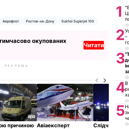
1
"
Ц
п
Аерофлот
Ростов-на-Дону
Sukhoi Superjet 100
2
У
–
 тимчасово окупованих
г
Читати
3
"
д
і
РЕКЛАМА
з
4
В
р
х
5
Н
з
ч
ою причиною
Авіаексперт
Слідчий комі