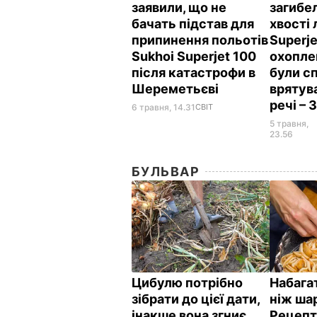
заявили, що не
загибел
бачать підстав для
хвості 
припинення польотів
Superje
Sukhoi Superjet 100
охопле
після катастрофи в
були с
Шереметьєві
врятув
речі – 
6 травня, 14.31
СВІТ
5 травня,
23.56
БУЛЬВАР
Цибулю потрібно
Набагат
зібрати до цієї дати,
ніж ша
інакше вона згниє.
Рецепт