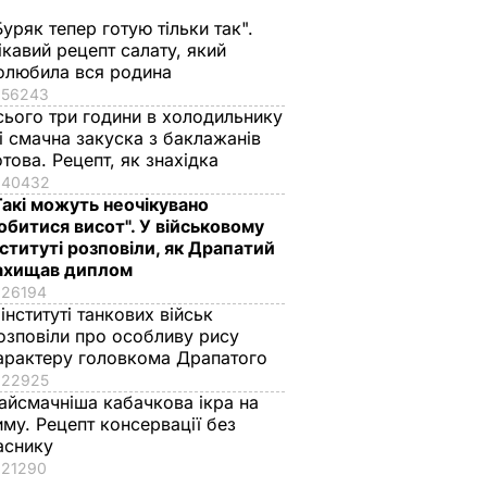
Буряк тепер готую тільки так".
ікавий рецепт салату, який
олюбила вся родина
56243
сього три години в холодильнику
 і смачна закуска з баклажанів
отова. Рецепт, як знахідка
40432
Такі можуть неочікувано
обитися висот". У військовому
нституті розповіли, як Драпатий
ахищав диплом
26194
 інституті танкових військ
озповіли про особливу рису
арактеру головкома Драпатого
22925
айсмачніша кабачкова ікра на
иму. Рецепт консервації без
аснику
21290
тет РФ
В аеропорту
Бельгійська