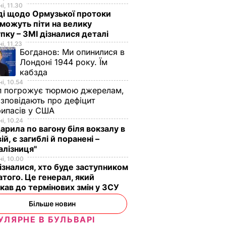
і, 11.30
ді щодо Ормузької протоки
 можуть піти на велику
пку – ЗМІ дізналися деталі
і, 11.23
Богданов:
Ми опинилися в
Лондоні 1944 року. Їм
кабзда
і, 10.54
п погрожує тюрмою джерелам,
озповідають про дефіцит
рипасів у США
і, 10.24
арила по вагону біля вокзалу в
ій, є загиблі й поранені –
алізниця"
і, 10.00
ізналися, хто буде заступником
того. Це генерал, який
кав до термінових змін у ЗСУ
Більше новин
УЛЯРНЕ В БУЛЬВАРІ