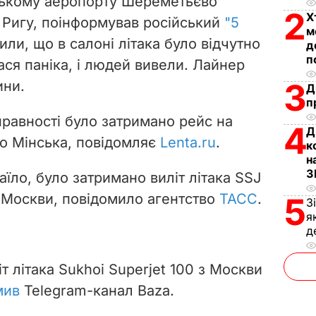
вському аеропорту Шереметьєво
i
2
Х
у Ригу, поінформував російський
"5
м
ли, що в салоні літака було відчутно
d
д
п
ся паніка,
і людей вивели. Лайнер
e
3
ини.
Д
п
o
правності було затримано рейс на
4
Д
до Мінська, повідомляє
Lenta.ru
.
к
н
З
аїло, було затримано виліт літака SSJ
 Москви, повідомило агентство
ТАСС
.
5
З
я
д
т літака Sukhoi Superjet 100 з Москви
мив
Telegram-канал Baza.