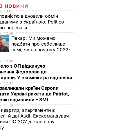
ЖІ НОВИНИ
і, 13.08
овністю відновили обмін
дданими з Україною. Politico
ало переваги
і, 12.59
Пекар:
Ми можемо
подбати про себе лише
самі, як на початку 2022-
і, 12.09
ло з ОП відкинуло
рнення Федорова до
орони. У ексміністра відповіли
і, 12.07
акликали країни Європи
ати Україні ракети до Patriot,
еякі відмовили – ЗМІ
і, 11.38
 квартир, апартаменти в
елі й дві Audi. Екскомандувач
тики ПС ЗСУ дістав нову
зру