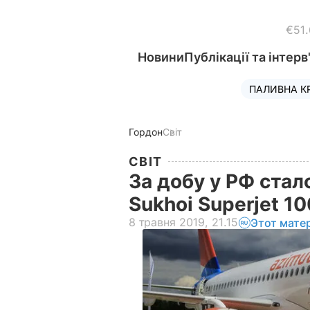
€51
Новини
Публікації та інтерв
ПАЛИВНА К
Гордон
Світ
СВІТ
За добу у РФ стал
Sukhoi Superjet 1
8 травня 2019, 21.15
Этот мате