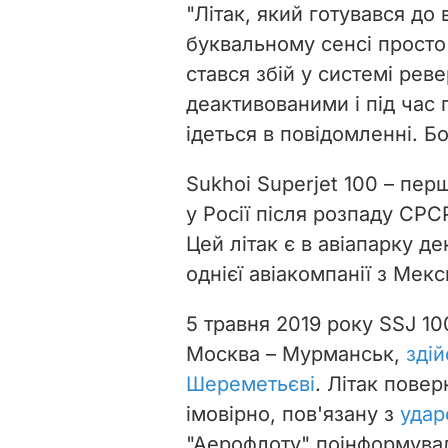
"Літак, який готувався до 
буквальному сенсі просто 
стався збій у системі рев
деактивованими і під час
ідеться в повідомленні. Б
Sukhoi Superjet 100
–
перш
у Росії після розпаду СРС
Цей літак є в авіапарку де
однієї авіакомпанії з Мекс
5 травня 2019 року
SSJ 10
Москва – Мурманськ,
зді
Шереметьєві
. Літак пове
імовірно, пов'язану з
удар
"Аерофлоту" поінформува