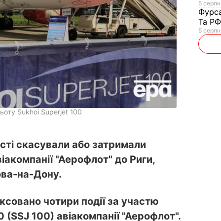
5 серпня
Фурс
Та Р
5 серпн
ьоту Sukhoi Superjet 100
ості скасували або затримали
іакомпанії "Аерофлот" до Риги,
ова-на-Дону.
іксовано чотири події за участю
00 (SSJ 100)
авіакомпанії "Аерофлот"
.