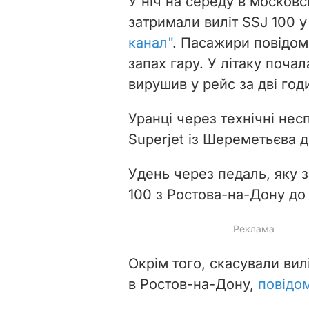
У ніч на середу в моско
затримали виліт SSJ 100 
канал"
. Пасажири повідоми
запах гару. У літаку
почала
вирушив у рейс за дві год
Уранці через технічні нес
Superjet із Шереметьєва 
Удень через педаль, яку з
100 з Ростова-на-Дону до
Окрім того, скасували вилі
в Ростов-на-Дону,
повідо