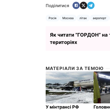
Поділитися
Росія
Москва
літак
аеропорт
Як читати ”ГОРДОН” на
територіях
МАТЕРІАЛИ ЗА ТЕМОЮ
У мінтрансі РФ
Головн