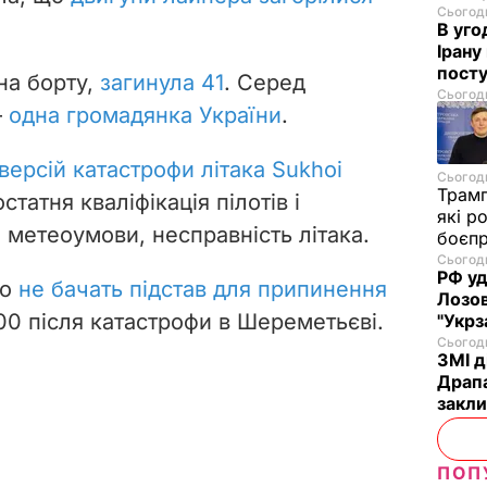
Сьогодн
В уго
Ірану
посту
 на борту,
загинула 41
. Серед
Сьогодн
–
одна громадянка України
.
версій катастрофи літака Sukhoi
Сьогодн
Трам
статня кваліфікація пілотів і
які р
 метеоумови, несправність літака.
боєп
Сьогодн
РФ уд
що
не бачать підстав для припинення
Лозов
00 після катастрофи в Шереметьєві.
"Укрз
Сьогодн
ЗМІ д
Драпа
закли
ПОП