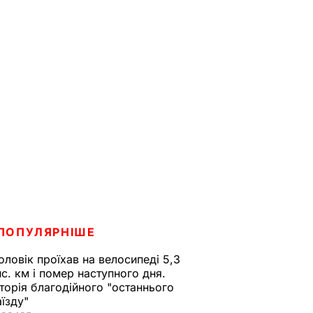
ПОПУЛЯРНІШЕ
оловік проїхав на велосипеді 5,3
ис. км і помер наступного дня.
сторія благодійного "останнього
аїзду"