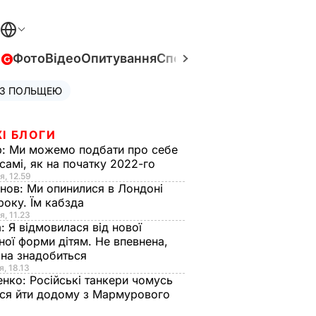
в
Фото
Відео
Опитування
Спецпроєкти
Війна в Укра
 З ПОЛЬЩЕЮ
І БЛОГИ
р:
Ми можемо подбати про себе
самі, як на початку 2022-го
я, 12.59
анов:
Ми опинилися в Лондоні
року. Їм кабзда
я, 11.23
а:
Я відмовилася від нової
ної форми дітям. Не впевнена,
на знадобиться
я, 18.13
енко:
Російські танкери чомусь
ся йти додому з Мармурового