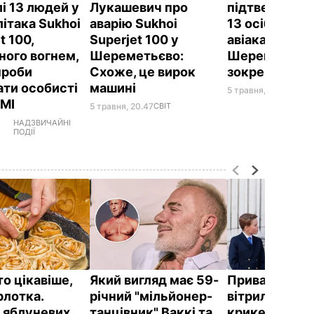
і 13 людей у
Лукашевич про
підтвердив з
літака Sukhoi
аварію Sukhoi
13 осіб в
t 100,
Superjet 100 у
авіакатастроф
ного вогнем,
Шереметьєво:
Шереметьєві
проби
Схоже, це вирок
зокрема двох
ати особисті
машині
5 травня, 21.40
СВІТ
ЗМІ
5 травня, 20.47
СВІТ
НАДЗВИЧАЙНІ
ПОДІЇ
о цікавіше,
Який вигляд має 59-
Приватний ос
рлотка.
річний "мільйонер-
вітрильний с
 яблуневих
танцівник" Ваккі та
крикет на пля