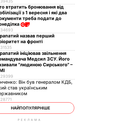
39435
то втратить бронювання від
обілізації з 1 вересня і які два
окументи треба подати до
онеділка
34693
рапатий назвав перший
ріоритет на фронті
31535
рапатий ініціював звільнення
омандувача Медсил ЗСУ. Його
азивали "людиною Сирського" –
МІ
29399
інченко:
Він був генералом КДБ,
кий став українським
ержавником
28771
НАЙПОПУЛЯРНІШЕ
РЕКЛАМА