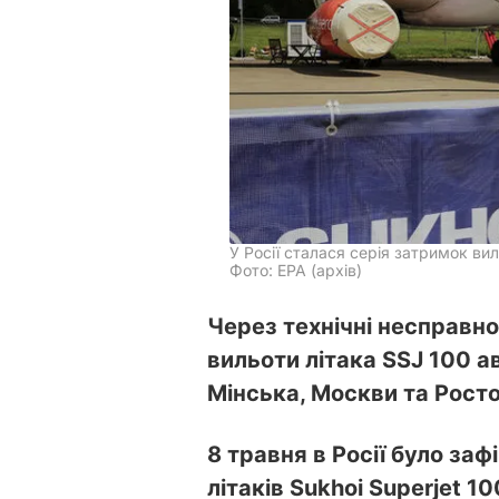
У Росії сталася серія затримок вил
Фото: ЕРА (архів)
Через технічні несправн
вильоти літака SSJ 100 ав
Мінська, Москви та Рост
8 травня в Росії було заф
літаків Sukhoi Superjet 1