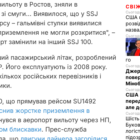
вильоту в Ростов, зняли в
СВІ
Сьогодн
зі смуги... Виявилося, що у SSJ
США п
ерсу – гальмівні стулки виявилися
розві
назв
 приземлення не могли розкритися", –
Сьогодн
орт замінили на інший SSJ 100.
ий пасажирський літак, розроблений
го
Р. Його експлуатують із 2008 року.
Сьогодн
Джере
кількох російських перевізників і
пове
Міноб
ики.
Сьогодн
США з
0
, що прямував рейсом SU1492
перед
але д
йснив жорстке приземлення в
Сьогодн
Шість
рнувся в аеропорт вильоту через НП,
Буков
ом блискавки
. Прес-служба
логіс
підо
ла, що
двигуни лайнера загорілися