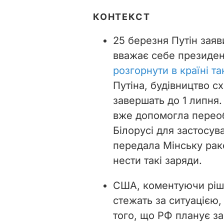
КОНТЕКСТ
25 березня Путін зая
вважає себе президен
розгорнути в країні т
Путіна,
будівництво сх
завершать до 1 липня. 
вже допомогла переоб
Білорусі для застосув
передала Мінську раке
нести такі заряди.
США, коментуючи ріше
стежать за ситуацією,
того, що РФ планує з