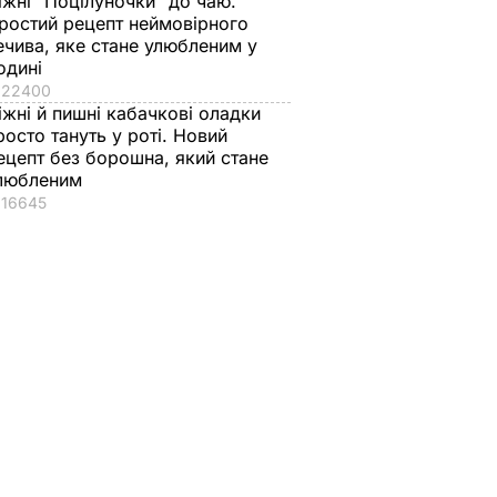
іжні "Поцілуночки" до чаю.
ростий рецепт неймовірного
ечива, яке стане улюбленим у
одині
22400
іжні й пишні кабачкові оладки
росто тануть у роті. Новий
ецепт без борошна, який стане
любленим
16645