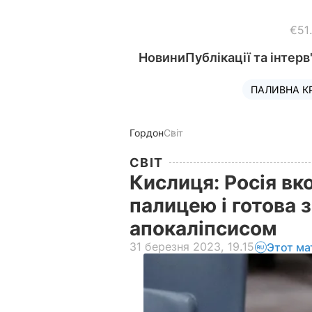
€51
Новини
Публікації та інтерв
ПАЛИВНА К
Гордон
Світ
СВІТ
Кислиця: Росія в
палицею і готова 
апокаліпсисом
31 березня 2023, 19.15
Этот ма