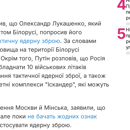
4
Н
П
п
р
вив, що Олександр Лукашенко, який
5
Н
том Білорусі, попросив його
п
актичну ядерну зброю
. За словами
р
у
овища на території Білорусі
Окрім того, Путін розповів, що Росія
ладнати 10 військових літаків
ання тактичної ядерної зброї, а також
тні комплекси "Іскандер", які можуть
ння Москви й Мінська, заявили, що
 але поки
не бачать жодних ознак
астосувати ядерну зброю.