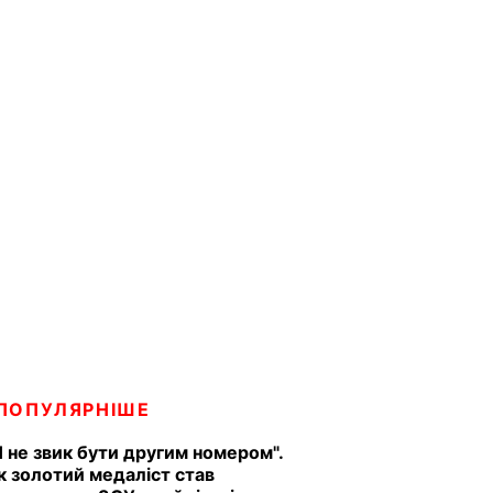
ПОПУЛЯРНІШЕ
Я не звик бути другим номером".
к золотий медаліст став