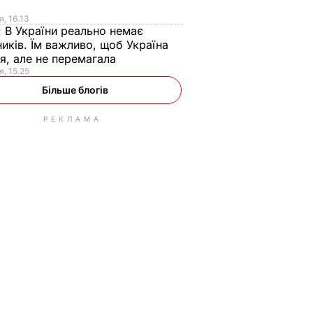
я
я, 16.13
:
В України реально немає
иків. Їм важливо, щоб Україна
я, але не перемагала
я, 15.25
Більше блогів
РЕКЛАМА