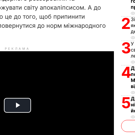
г
увати світу апокаліпсисом. А до
п
о це до того, щоб припинити
2
З
 повернутися до норм міжнародного
я
д
3
У
РЕКЛАМА
с
л
4
Д
п
М
в
5
Д
н
P
й
l