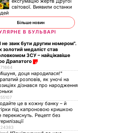
ексгумацію жертв Другої
світової. Виявили останки
юдей
Більше новин
УЛЯРНЕ В БУЛЬВАРІ
Я не звик бути другим номером".
к золотий медаліст став
оловкомом ЗСУ – найцікавіше
ро Драпатого
71664
Мішуня, доця народилася!"
рапатий розповів, як уночі на
озиціях дізнався про народження
оньки
55107
одайте це в кожну банку – й
гірки під капроновою кришкою
е перекиснуть. Рецепт без
терилізації
24383