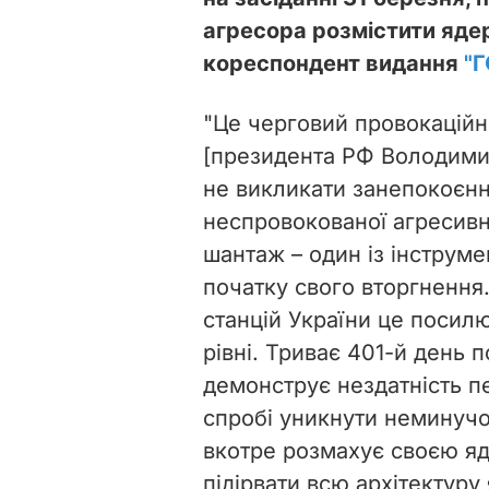
агресора розмістити ядер
кореспондент видання
"
"Це черговий провокацій
[президента РФ Володимир
не викликати занепокоєння
неспровокованої агресивн
шантаж – один із інструме
початку свого вторгнення
станцій України це посил
рівні. Триває 401-й день 
демонструє нездатність п
спробі уникнути неминучог
вкотре розмахує своєю я
підірвати всю архітектуру