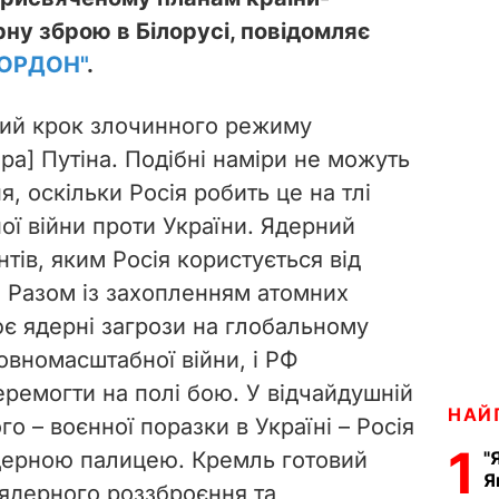
ну зброю в Білорусі, повідомляє
ГОРДОН"
.
ний крок злочинного режиму
а] Путіна. Подібні наміри не можуть
, оскільки Росія робить це на тлі
ої війни проти України. Ядерний
нтів, яким Росія користується від
. Разом із захопленням атомних
ює ядерні загрози на глобальному
повномасштабної війни, і РФ
еремогти на полі бою. У відчайдушній
НАЙ
о – воєнної поразки в Україні – Росія
1
дерною палицею. Кремль готовий
"
Я
 ядерного роззброєння та