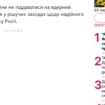
їни не піддаватися на ядерний
55 л
ся у рішучих заходах щодо надійного
у Росії.
ПОП
РЕКЛАМА
1
"
Я
г
п
2
"
Д
п
д
3
Д
о
н
с