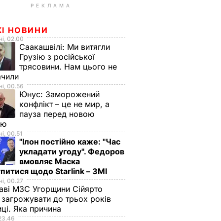
РЕКЛАМА
ЖІ НОВИНИ
і, 02.00
Саакашвілі:
Ми витягли
Грузію з російської
трясовини. Нам цього не
ачили
і, 00.56
Юнус:
Заморожений
конфлікт – це не мир, а
пауза перед новою
ою
і, 00.51
"Ілон постійно каже: "Час
укладати угоду". Федоров
вмовляє Маска
питися щодо Starlink – ЗМІ
і, 00.27
аві МЗС Угорщини Сійярто
загрожувати до трьох років
иці. Яка причина
23.46