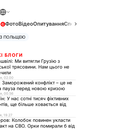
в
Фото
Відео
Опитування
Спецпроєкти
Війна в Укра
 З ПОЛЬЩЕЮ
І БЛОГИ
швілі:
Ми витягли Грузію з
ської трясовини. Нам цього не
ачили
я, 02.00
:
Заморожений конфлікт – це не
а пауза перед новою кризою
я, 00.56
ін:
У нас сотні тисяч фіктивних
нтів, ще більше ховається від
я, 19.27
оров:
Колобок повинен укласти
акт на СВО. Орки помирали б від