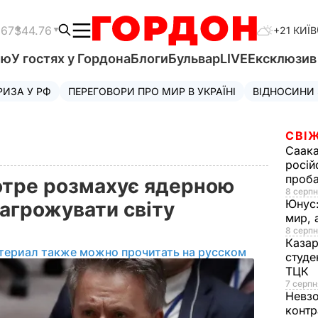
.67
$44.76
+21 КИЇВ
'ю
У гостях у Гордона
Блоги
Бульвар
LIVE
Ексклюзи
РИЗА У РФ
ПЕРЕГОВОРИ ПРО МИР В УКРАЇНІ
ВІДНОСИНИ
СВІЖ
Саака
росій
проб
котре розмахує ядерною
8 серпн
Юнус
загрожувати світу
мир, 
8 серпн
Казар
териал также можно прочитать на русском
студе
ТЦК
7 серпн
Невз
контр