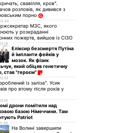
кричать, свавілля, кров".
чов розповів, як дивився з
новським порно
23.34
ржсекретар МЗС, якого
рюють у розкраданні
онних пожертв, вийшов із СІЗО
23.18
Еліксир безсмертя Путіна
й імпланти фейків у
мозок. Як фізик
ьчук, який обіцяв генетичну
, став "героєм"
22.53
 зроблений із заліза". Усик
вів про втому після років у
і
22.19
омі дрони помітили над
ковою базою Німеччини. Там
тують Patriot
21.50
На Волині завершили