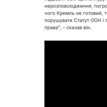
нерозповсюдження, погрож
чого Кремль не готовий, т
порушувати Статут ООН і
права", – сказав він.