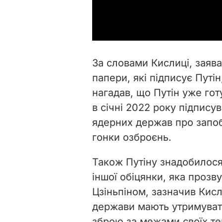
За словами Кислиці, заяв
папери, які підписує Путін
нагадав, що Путін уже гот
в січні 2022 року підписув
ядерних держав про запоб
гонки озброєнь.
Також Путіну знадобилося
іншої обіцянки, яка прозв
Цзіньпіном, зазначив Кисл
держави мають утримувати
зброю за межами своїх тер