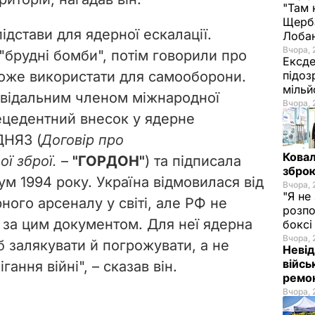
"Там 
Щерба
ідстави для ядерної ескалації.
Лоба
Вчора, 
"брудні бомби", потім говорили про
Ексде
може використати для самооборони.
підоз
мільй
овідальним членом міжнародної
Вчора, 
ецедентний внесок у ядерне
ДНЯЗ (
Договір про
Ковал
ї зброї.
–
"ГОРДОН"
) та підписала
зброю
 1994 року. Україна відмовилася від
Вчора, 
"Я не
ного арсеналу у світі, але РФ не
розпо
ь за цим документом. Для неї ядерна
бокс
Вчора, 
б залякувати й погрожувати, а не
Невід
війсь
ання війні", – сказав він.
ремон
Вчора, 