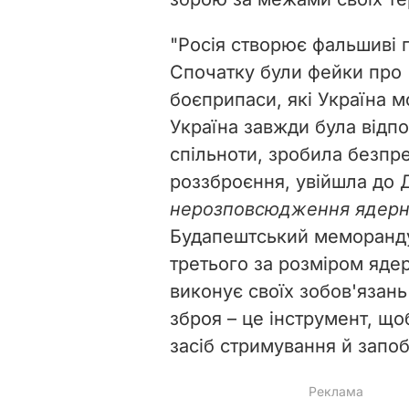
"Росія створює фальшиві п
Спочатку були фейки про 
боєприпаси, які Україна 
Україна завжди була відп
спільноти, зробила безпр
роззброєння, увійшла до 
нерозповсюдження ядерно
Будапештський меморандум
третього за розміром ядер
виконує своїх зобов'язан
зброя – це інструмент, що
засіб стримування й запобіг