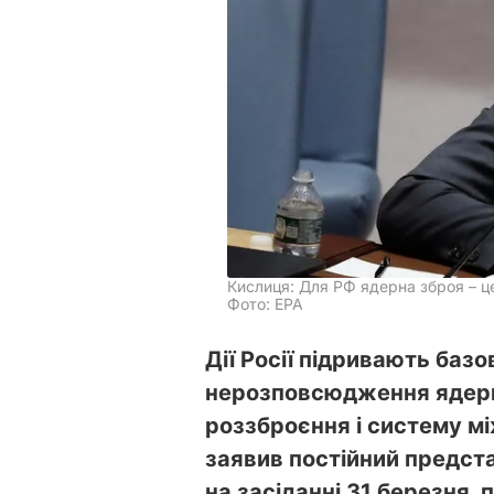
Кислиця: Для РФ ядерна зброя – ц
Фото: EPA
Дії Росії підривають баз
нерозповсюдження ядерно
роззброєння і систему м
заявив постійний предст
на засіданні 31 березня,