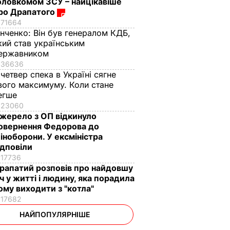
оловкомом ЗСУ – найцікавіше
ро Драпатого
71664
інченко:
Він був генералом КДБ,
кий став українським
ержавником
36636
 четвер спека в Україні сягне
вого максимуму. Коли стане
егше
23060
жерело з ОП відкинуло
овернення Федорова до
іноборони. У ексміністра
ідповіли
17736
рапатий розповів про найдовшу
іч у житті і людину, яка порадила
ому виходити з "котла"
17682
НАЙПОПУЛЯРНІШЕ