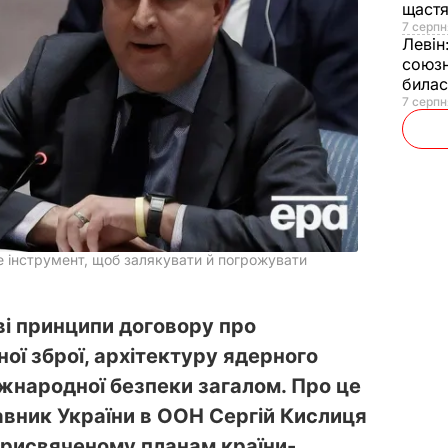
щаст
7 серпн
Левін
союзн
билас
7 серпн
е інструмент, щоб залякувати й погрожувати
ові принципи договору про
ї зброї, архітектуру ядерного
іжнародної безпеки загалом. Про це
авник України в ООН Сергій Кислиця
 присвяченому планам країни-