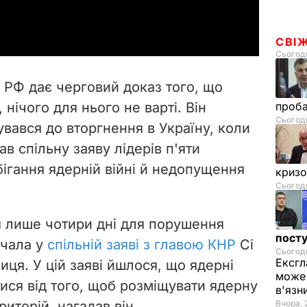
a
y
СВІ
Сьогодн
V
а РФ дає черговий доказ того, що
i
, нічого для нього не варті. Він
проб
Сьогодн
увався до вторгнення в Україну, коли
d
ав спільну заяву лідерів п'яти
e
ігання ядерній війні й недопущення
криз
Сьогодн
o
 лише чотири дні для порушення
посту
учала у
спільній заяві з главою КНР
Сі
Сьогодн
Ексгл
иця. У цій заяві йшлося, що ядерні
може 
ся від того, щоб розміщувати ядерну
в'язн
иторій, нагадав він.
Вчора, 