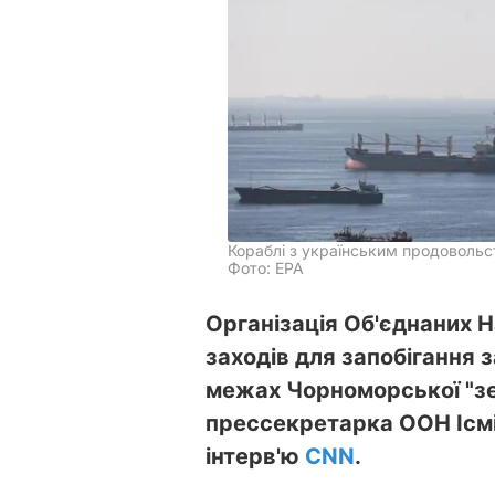
Кораблі з українським продовольс
Фото: ЕРА
Організація Об'єднаних 
заходів для запобігання 
межах Чорноморської "зер
прессекретарка ООН Ісмі
інтерв'ю
CNN
.