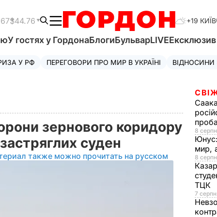
.67
$44.76
+19 КИЇВ
'ю
У гостях у Гордона
Блоги
Бульвар
LIVE
Ексклюзи
РИЗА У РФ
ПЕРЕГОВОРИ ПРО МИР В УКРАЇНІ
ВІДНОСИНИ
СВІЖ
Саака
росій
проб
орони зернового коридору
8 серпн
Юнус
 застряглих суден
мир, 
териал также можно прочитать на русском
8 серпн
Казар
студе
ТЦК
7 серпн
Невз
контр