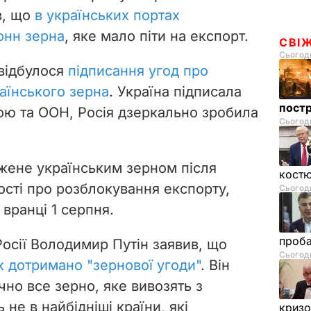
в, що
в українських портах
онн зерна
, яке мало піти на експорт.
СВІ
Сьогодн
 відбулося
підписання угод про
аїнського зерна
. Україна підписала
пост
ою та ООН, Росія дзеркально зробила
Сьогодн
жене українським зерном після
костю
сті про розблокування експорту,
Сьогодн
вранці 1 серпня.
проб
осії Володимир Путін заявив, що
Сьогодн
к дотримано "зернової угоди"
. Він
но все зерно, яке вивозять з
не в найбідніші країни, які
криз