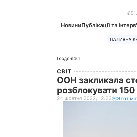
€51
Новини
Публікації та інтерв
ПАЛИВНА К
Гордон
Світ
СВІТ
ООН закликала ст
розблокувати 150
24 жовтня 2022, 12.23
Этот ма