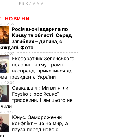
РЕКЛАМА
ЖІ НОВИНИ
і, 07.55
Росія вночі вдарила по
Києву та області. Серед
загиблих – дитина, є
раждалі. Фото
і, 07.07
Екссоратник Зеленського
пояснив, чому Трамп
насправді причепився до
ма президента України
і, 02.00
Саакашвілі:
Ми витягли
Грузію з російської
трясовини. Нам цього не
ачили
і, 00.56
Юнус:
Заморожений
конфлікт – це не мир, а
пауза перед новою
ою