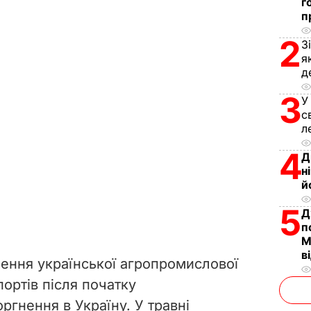
г
п
2
З
я
д
3
У
с
л
4
Д
н
й
5
Д
п
М
в
зення української агропромислової
портів після початку
гнення в Україну. У травні