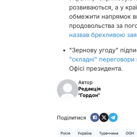
розвиваються, а у кра
обмежити напрямок ви
продовольства за по
назвав брехливою зая
"Зернову угоду" підпи
"складні" переговори
Офісі президента.
Автор
Редакція
"Гордон"
Поділитися
Росія
Україна
Туреччина
ООН