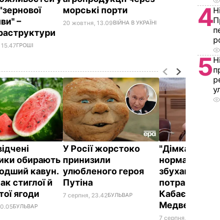
4
"зернової
морські порти
Н
П
иви" –
20 жовтня, 13.09
ВІЙНА В УКРАЇНІ
п
раструктури
р
 15.47
ГРОШІ
5
Н
п
р
у
відчені
У Росії жорстоко
"Дімка був н
ики обирають
принизили
нормальний, 
одший кавун.
улюбленого героя
збухався". У
ак стиглої й
Путіна
потрапили зн
тої ягоди
Кабаєвої з
7 серпня, 23.42
БУЛЬВАР
Медведєвим
00.05
БУЛЬВАР
7 серпня, 20.39
БУЛЬ