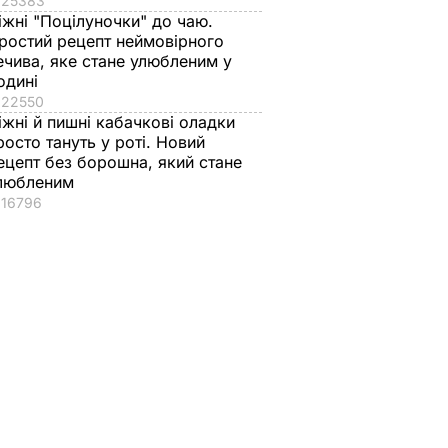
25383
іжні "Поцілуночки" до чаю.
ростий рецепт неймовірного
ечива, яке стане улюбленим у
одині
22550
іжні й пишні кабачкові оладки
росто тануть у роті. Новий
ецепт без борошна, який стане
любленим
16796
аче
Гості думають, що
"Нічого нав'язувати
поки не
це закуска з
не буду". Драпатий
 мережу
ресторану. Як
розповів, яку
імки
приготувати ніжні
професію обрав йог
баклажанні
син
рулетики без зайвого
7 серпня, 19.28
БУЛЬВАР
жиру
ВАР