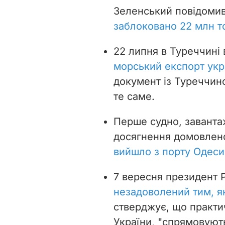
Зеленський повідоми
заблоковано 22 млн т
22 липня в Туреччині
морський експорт укр
документ із Туреччин
те саме.
Перше судно, заванта
досягнення домовлено
вийшло з порту Одеси
7 вересня президент Р
незадоволений тим, я
стверджує, що практич
України, "спрямовують 