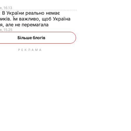
я
я, 16.13
:
В України реально немає
иків. Їм важливо, щоб Україна
я, але не перемагала
я, 15.25
Більше блогів
РЕКЛАМА