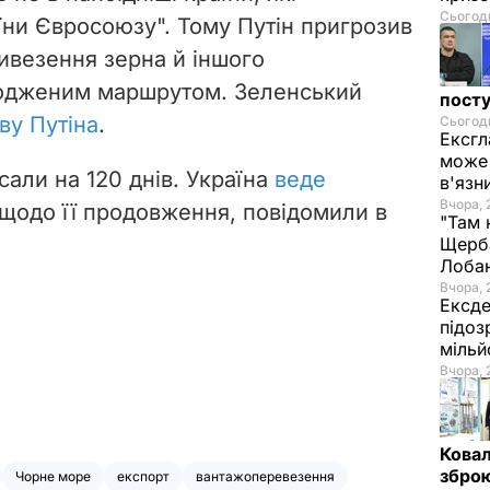
Сьогодн
їни Євросоюзу". Тому Путін пригрозив
везення зерна й іншого
годженим маршрутом. Зеленський
посту
ву Путіна
.
Сьогодн
Ексгл
може 
сали на 120 днів. Україна
веде
в'язн
Вчора, 
щодо її продовження, повідомили в
"Там 
Щерба
Лоба
Вчора, 
Ексде
підоз
мільй
Вчора, 
Ковал
зброю
Чорне море
експорт
вантажоперевезення