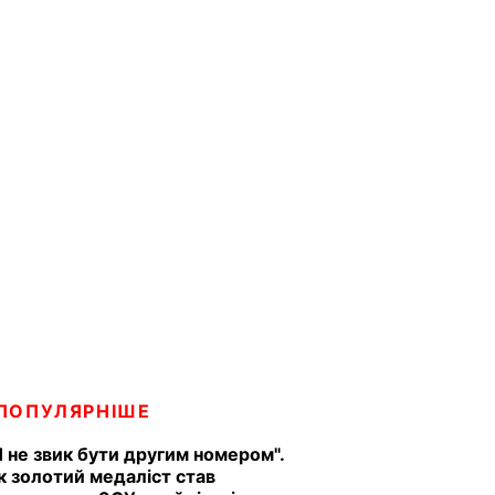
ПОПУЛЯРНІШЕ
Я не звик бути другим номером".
к золотий медаліст став