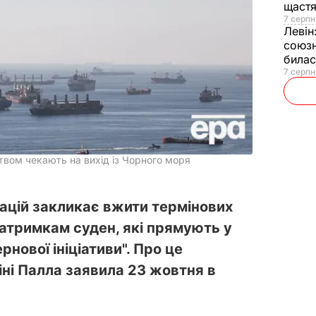
щаст
7 серпн
Левін
союзн
билас
7 серпн
твом чекають на вихід із Чорного моря
Націй закликає вжити термінових
затримкам суден, які прямують у
нової ініціативи". Про це
ні Палла заявила 23 жовтня в