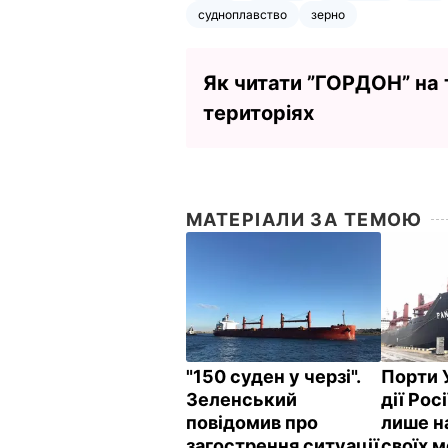
судноплавство
зерно
Як читати ”ГОРДОН” на
територіях
МАТЕРІАЛИ ЗА ТЕМОЮ
"150 суден у черзі".
Порти 
Зеленський
дії Рос
повідомив про
лише н
загострення ситуації
своїх 