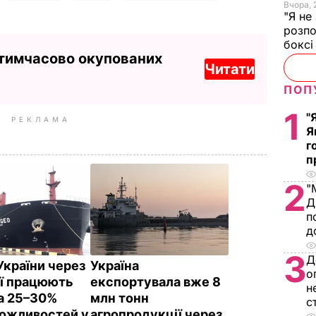
Вчора, 
"Я не
розпо
бокс
 тимчасово окупованих
Читати
ПОП
1
"
РЕКЛАМА
Я
г
п
2
"
Д
п
д
3
Д
України через
Україна
о
ії працюють
експортувала вже 8
н
а 25–30%
млн тонн
с
можливостей у
агропродукції через