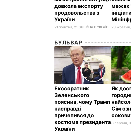
довкола експорту
межах 
продовольства з
ініціат
України
Мінінф
21 жовтня, 21.36
ВІЙНА В УКРАЇНІ
23 жовтня,
БУЛЬВАР
Екссоратник
Як дос
Зеленського
городн
пояснив, чому Трамп
найсол
насправді
Сім озн
причепився до
сокови
костюма президента
8 серпня, 
України