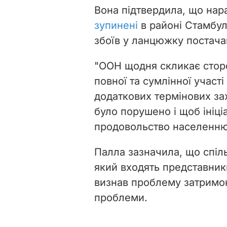
Вона підтвердила, що нар
зупинені
в районі Стамбул
збоїв у ланцюжку постачан
"ООН щодня скликає стор
повної та сумлінної участі
додаткових термінових за
було порушено і щоб ініці
продовольство населенню 
Палла зазначила, що спіл
який входять представники
визнав проблему затримок
проблеми.