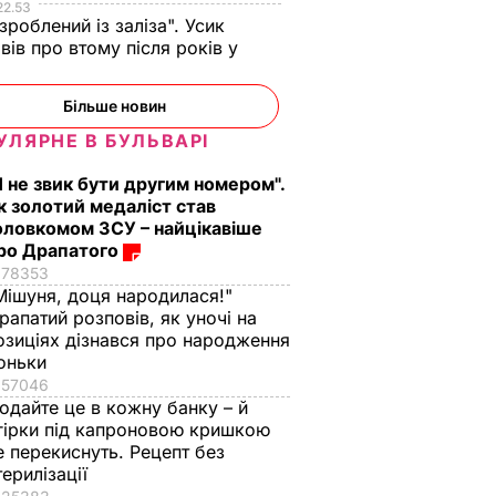
22.53
 зроблений із заліза". Усик
вів про втому після років у
і
Більше новин
УЛЯРНЕ В БУЛЬВАРІ
Я не звик бути другим номером".
к золотий медаліст став
оловкомом ЗСУ – найцікавіше
ро Драпатого
78353
Мішуня, доця народилася!"
рапатий розповів, як уночі на
озиціях дізнався про народження
оньки
57046
одайте це в кожну банку – й
гірки під капроновою кришкою
е перекиснуть. Рецепт без
терилізації