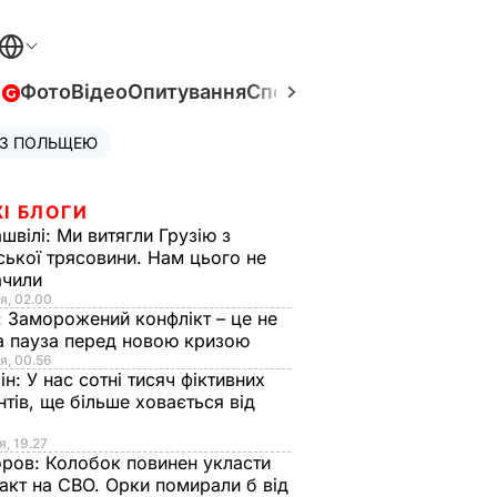
в
Фото
Відео
Опитування
Спецпроєкти
Війна в Укра
 З ПОЛЬЩЕЮ
І БЛОГИ
швілі:
Ми витягли Грузію з
ської трясовини. Нам цього не
ачили
я, 02.00
:
Заморожений конфлікт – це не
а пауза перед новою кризою
я, 00.56
ін:
У нас сотні тисяч фіктивних
нтів, ще більше ховається від
я, 19.27
оров:
Колобок повинен укласти
акт на СВО. Орки помирали б від