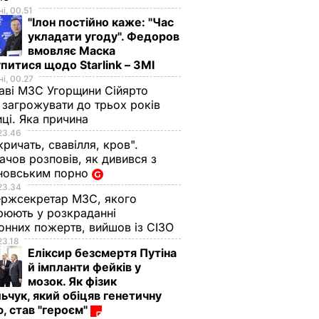
і, 00.51
"Ілон постійно каже: "Час
укладати угоду". Федоров
вмовляє Маска
питися щодо Starlink – ЗМІ
і, 00.27
аві МЗС Угорщини Сійярто
загрожувати до трьох років
иці. Яка причина
23.46
кричать, свавілля, кров".
чов розповів, як дивився з
новським порно
23.34
ржсекретар МЗС, якого
рюють у розкраданні
онних пожертв, вийшов із СІЗО
23.18
Еліксир безсмертя Путіна
й імпланти фейків у
мозок. Як фізик
ьчук, який обіцяв генетичну
, став "героєм"