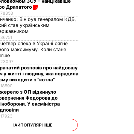
оловкомом ЗСУ – найцікавіше
ро Драпатого
78353
інченко:
Він був генералом КДБ,
кий став українським
ержавником
36751
 четвер спека в Україні сягне
вого максимуму. Коли стане
егше
23097
рапатий розповів про найдовшу
іч у житті і людину, яка порадила
ому виходити з "котла"
18590
жерело з ОП відкинуло
овернення Федорова до
іноборони. У ексміністра
ідповіли
17923
НАЙПОПУЛЯРНІШЕ