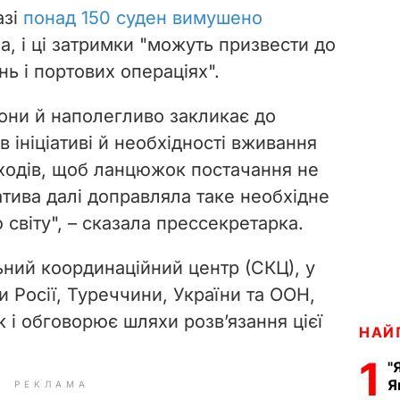
азі
понад 150 суден вимушено
а, і ці затримки "можуть призвести до
ь і портових операціях".
они й наполегливо закликає до
 в ініціативі й необхідності вживання
ходів, щоб ланцюжок постачання не
атива далі доправляла таке необхідне
світу", – сказала прессекретарка.
ьний координаційний центр (СКЦ), у
 Росії, Туреччини, України та ООН,
 і обговорює шляхи розв’язання цієї
НАЙ
1
"
Я
РЕКЛАМА