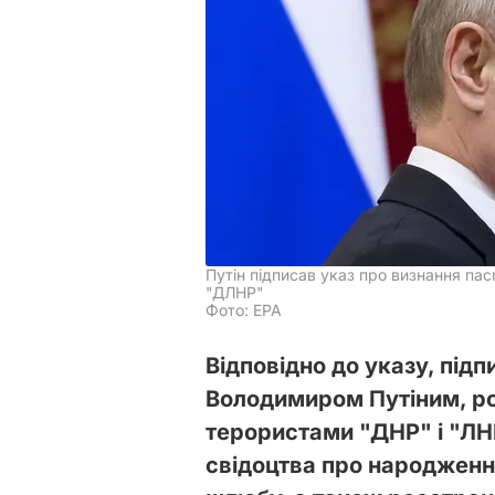
Путін підписав указ про визнання па
"ДЛНР"
Фото: ЕРА
Відповідно до указу, під
Володимиром Путіним, ро
терористами "ДНР" і "ЛНР
свідоцтва про народження