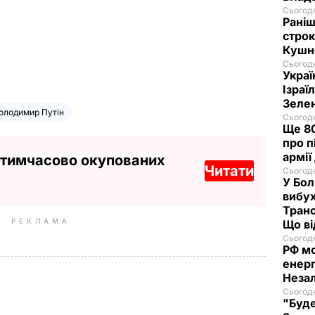
Сьогодн
Раніш
строк
Кушн
Сьогодн
Украї
Ізраї
Зеле
олодимир Путін
Сьогодн
Ще 80
про п
армії
 тимчасово окупованих
Читати
Сьогодн
У Бол
вибух
Транс
РЕКЛАМА
Що в
Сьогодн
РФ м
енерг
Незал
Сьогодн
"Буде