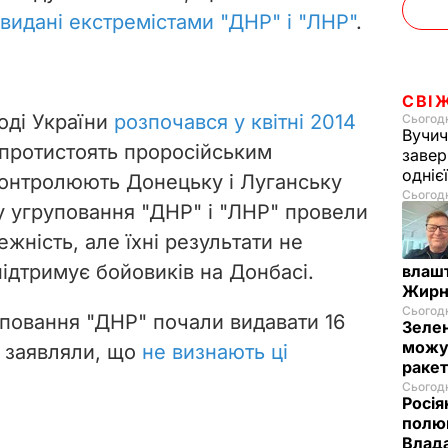
видані екстремістами "ДНР" і "ЛНР"
.
СВІ
оді України
розпочався у квітні 2014
Сьогодн
Вучич
і протистоять проросійським
завер
одніє
контролюють Донецьку і Луганську
Сьогодн
ку угруповання "ДНР" і "ЛНР" провели
ність, але їхні результати не
 підтримує бойовиків на Донбасі.
влашт
Жирн
Сьогодн
повання "ДНР" почали видавати 16
Зелен
можут
ї заявляли, що
не визнають ці
ракет
Сьогодн
Росія
полюв
Влад