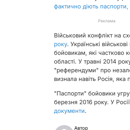
фактично діють паспорти, 
Військовий конфлікт на сх
року
. Українські військов
бойовикам, які частково 
області.
У травні 2014 ро
"референдуми" про незалеж
визнала навіть Росія, яка
"Паспорти" бойовики угру
березня 2016 року.
У Росі
документи
.
Автор