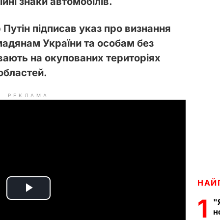
йні знаки автомобілів.
Путін підписав указ про визнання
мадянам України та особам без
вають на окупованих територіях
областей.
РЕКЛАМА
НАЙ
P
1
"
н