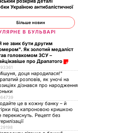
ський розкрив деталі
бки Україною антибалістичної
Більше новин
УЛЯРНЕ В БУЛЬВАРІ
Я не звик бути другим
омером". Як золотий медаліст
тав головкомом ЗСУ –
айцікавіше про Драпатого
93361
Мішуня, доця народилася!"
рапатий розповів, як уночі на
озиціях дізнався про народження
оньки
64739
одайте це в кожну банку – й
вів про
Кулеба пояснив,
Як досвідчені
гірки під капроновою кришкою
 Путіна
чому Трамп
городники обирают
е перекиснуть. Рецепт без
нні
насправді
найсолодший кавун
терилізації
причепився до
Сім ознак стиглої й
29198
костюма
соковитої ягоди