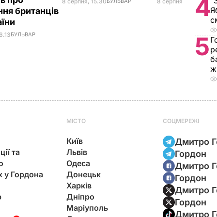
4
"
8 серпня, 15.30
БУЛЬВАР
8 серпня, 10.25
СВІТ
Я
ння британців
с
аїни
6.13
БУЛЬВАР
5
Г
р
б
ж
МІСТО
СОЦМЕРЕЖІ
Київ
Дмитро Г
ції та
Львів
Гордон
ю
Одеса
Дмитро Г
х у Гордона
Донецьк
Гордон
Харків
Дмитро Г
р
Дніпро
Гордон
Маріуполь
Дмитро Г