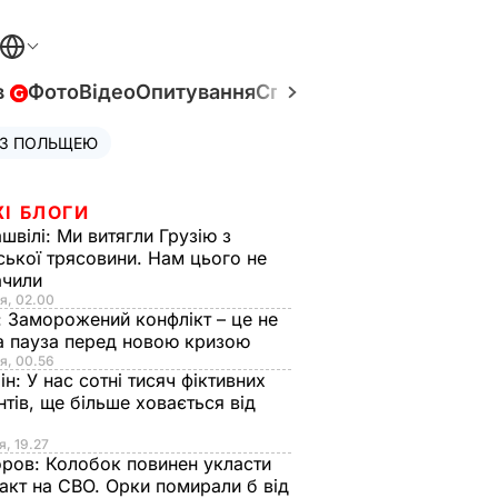
в
Фото
Відео
Опитування
Спецпроєкти
Війна в Укр
 З ПОЛЬЩЕЮ
ЖІ БЛОГИ
швілі:
Ми витягли Грузію з
ської трясовини. Нам цього не
ачили
я, 02.00
:
Заморожений конфлікт – це не
а пауза перед новою кризою
я, 00.56
ін:
У нас сотні тисяч фіктивних
нтів, ще більше ховається від
я, 19.27
оров:
Колобок повинен укласти
акт на СВО. Орки помирали б від