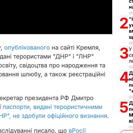
l
с
н
a
2
"
у
y
в
щ
V
у,
опублікованого
на сайті Кремля,
3
У
i
с
идані терористами "ДНР" і "ЛНР"
л
світу, свідоцтва про народження та
d
4
Д
рвання шлюбу, а також реєстраційні
e
н
п
"
o
секретар президента РФ Дмитро
5
Д
ї
паспорти, видані терористичними
п
М
НР", не здобули офіційного визнання
.
в
зслідуванні писало, що
в
Росії