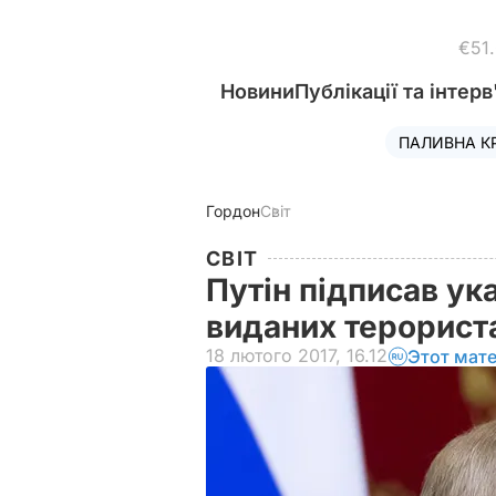
€51
Новини
Публікації та інтерв
ПАЛИВНА К
Гордон
Світ
СВІТ
Путін підписав ук
виданих терорист
18 лютого 2017, 16.12
Этот мат