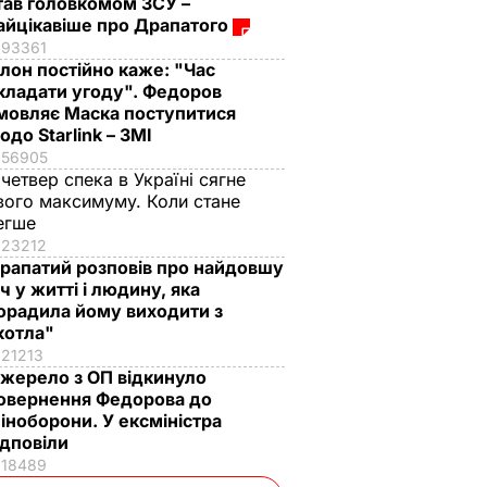
тав головкомом ЗСУ –
айцікавіше про Драпатого
93361
Ілон постійно каже: "Час
кладати угоду". Федоров
мовляє Маска поступитися
одо Starlink – ЗМІ
56905
 четвер спека в Україні сягне
вого максимуму. Коли стане
егше
23212
рапатий розповів про найдовшу
іч у житті і людину, яка
орадила йому виходити з
котла"
21213
жерело з ОП відкинуло
овернення Федорова до
іноборони. У ексміністра
ідповіли
18489