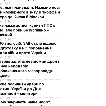
і, 17.42
е, ніж планували. Названо нові
и ймовірного візиту Віткоффа й
ера до Києва й Москви
і, 16.56
на намагається купити ППО в
лю, але поки безуспішно –
нський
і, 16.30
0 тис. осіб. ЗМІ стало відомо
ідготовку в РФ поповнення
 для війни проти України
і, 16.27
гарію залетів невідомий дрон і
нув неподалік
балканського газопроводу.
ідомо
і, 15.38
оже посилити удари по
етиці України до Дня
ежності – монітори
і, 15.13
мо закривати наше небо".