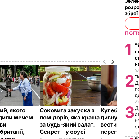
Зелен
розро
зброї
ПОП
1
"
н
с
н
2
"
Д
п
д
3
Д
ий, якого
Соковита закуска з
Кулеба розпо
о
дили мечем
помідорів, яка краща
дивну манеру
н
ви
за будь-який салат.
вести телефо
с
британії,
Секрет – у соусі
переговори
ів про