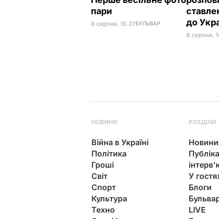
пари
ставле
до Укр
8 серпня, 16.27
БУЛЬВАР
8 серпня, 1
НОВИНИ
РОЗДІЛИ
Війна в Україні
Новини
Політика
Публіка
Гроші
інтерв'
Світ
У гостя
Спорт
Блоги
Культура
Бульва
Техно
LIVE