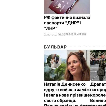
РФ фактично визнала
паспорти "ДНР" і
"ЛНР"
2 лютого, 16.35
ВІЙНА В УКРАЇНІ
БУЛЬВАР
Наталія Денисенко
Драпат
вдруге вийшла заміж
нагоро
і взяла нове прізвище
короле
свого обранця.
Велико
Перше весільне фото
розпов