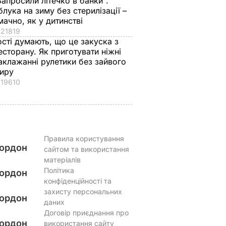
Запросили літечко в банки".
блука на зиму без стерилізації –
Зеленського
8 серпня, 00.05
БУЛЬВАР
мачно, як у дитинстві
8 серпня, 07.07
СВІТ
21819
ості думають, що це закуска з
есторану. Як приготувати ніжні
аклажанні рулетики без зайвого
иру
19610
Правила користування
ордон
сайтом та використання
матеріалів
Політика
ордон
конфіденційності та
захисту персональних
ордон
даних
Договір приєднання про
ордон
використання сайту