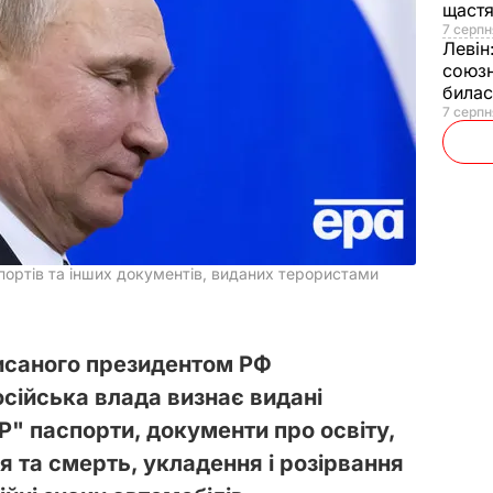
щаст
7 серпн
Левін
союзн
билас
7 серпн
спортів та інших документів, виданих терористами
писаного президентом РФ
сійська влада визнає видані
" паспорти, документи про освіту,
 та смерть, укладення і розірвання