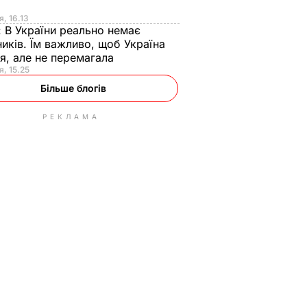
я
я, 16.13
:
В України реально немає
иків. Їм важливо, щоб Україна
я, але не перемагала
я, 15.25
Більше блогів
РЕКЛАМА