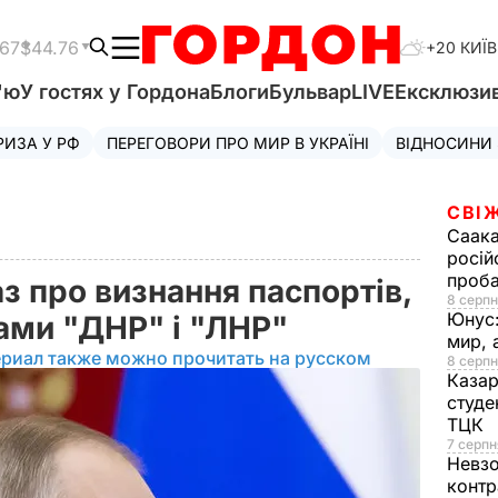
.67
$44.76
+20 КИЇВ
'ю
У гостях у Гордона
Блоги
Бульвар
LIVE
Ексклюзи
РИЗА У РФ
ПЕРЕГОВОРИ ПРО МИР В УКРАЇНІ
ВІДНОСИНИ
СВІ
Саака
росій
проб
аз про визнання паспортів,
8 серпн
Юнус
ами "ДНР" і "ЛНР"
мир, 
ериал также можно прочитать на русском
8 серпн
Казар
студе
ТЦК
7 серпн
Невз
контр