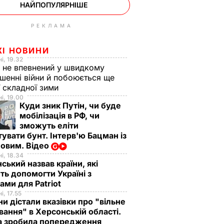
НАЙПОПУЛЯРНІШЕ
РЕКЛАМА
ЖІ НОВИНИ
і, 19.32
 не впевнений у швидкому
шенні війни й побоюється ще
ї складної зими
і, 19.00
Куди зник Путін, чи буде
мобілізація в РФ, чи
зможуть еліти
увати бунт. Інтерв'ю Бацман із
овим. Відео
і, 18.34
ський назвав країни, які
ь допомогти Україні з
ами для Patriot
і, 17.55
ни дістали вказівки про "вільне
ання" в Херсонській області.
а зробила попередження