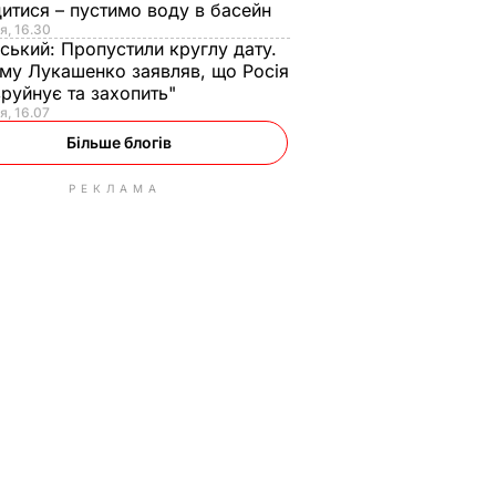
итися – пустимо воду в басейн
я, 16.30
ський:
Пропустили круглу дату.
ому Лукашенко заявляв, що Росія
зруйнує та захопить"
я, 16.07
Більше блогів
РЕКЛАМА