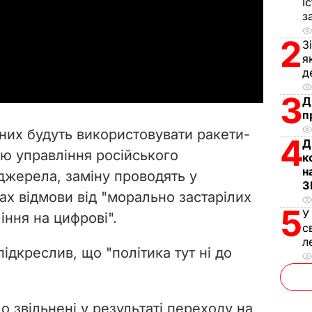
І
з
l
2
З
a
я
д
y
3
Д
V
п
них будуть використовувати ракети-
4
Д
i
ою управління російського
к
н
джерела, заміну проводять у
d
З
х відмови від "морально застарілих
e
5
У
іння на цифрові".
с
o
л
ідкреслив, що "політика тут ні до
о звільнені у результаті переходу на