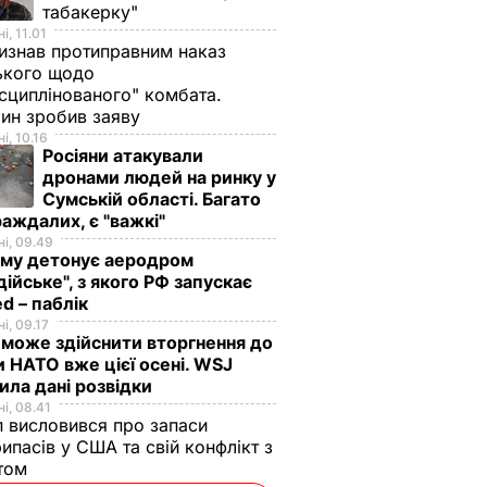
табакерку"
і, 11.01
изнав протиправним наказ
ького щодо
сциплінованого" комбата.
ин зробив заяву
і, 10.16
Росіяни атакували
дронами людей на ринку у
Сумській області. Багато
аждалих, є "важкі"
і, 09.49
иму детонує аеродром
дійське", з якого РФ запускає
 нова
П'ять хвилин – і
Уся родина
d – паблік
і, 09.17
вда
хрусткі гарячі
проситиме добавки
 може здійснити вторгнення до
античне
бутерброди з
а аромат стоятиме
и НАТО вже цієї осені. WSJ
втрьох
тягучим сиром
на весь дім. Рецепт
ила дані розвідки
готові. Рецепт
оджахурі –
ВАР
і, 08.41
 висловився про запаси
соковитої начинки
грузинської страви
ипасів у США та свій конфлікт з
7 серпня, 09.43
БУЛЬВАР
7 серпня, 09.27
БУЛЬВАР
етом