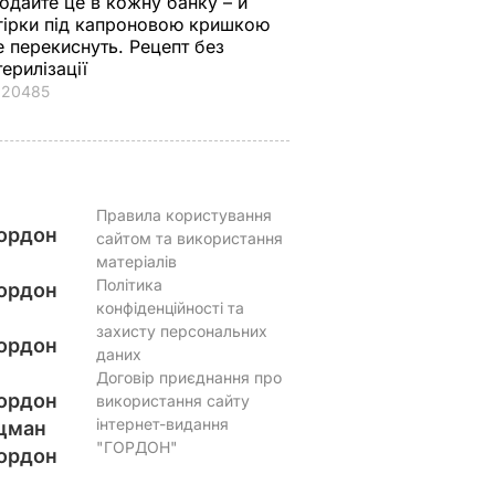
одайте це в кожну банку – й
гірки під капроновою кришкою
е перекиснуть. Рецепт без
терилізації
20485
Правила користування
ордон
сайтом та використання
матеріалів
Політика
ордон
конфіденційності та
захисту персональних
ордон
даних
Договір приєднання про
ордон
використання сайту
інтернет-видання
цман
"ГОРДОН"
ордон