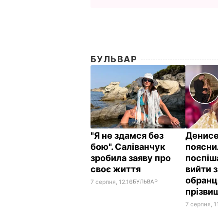
БУЛЬВАР
"Я не здамся без
Денис
бою". Саліванчук
поясни
зробила заяву про
поспіш
своє життя
вийти 
обранц
7 серпня, 12.16
БУЛЬВАР
прізви
7 серпня, 1