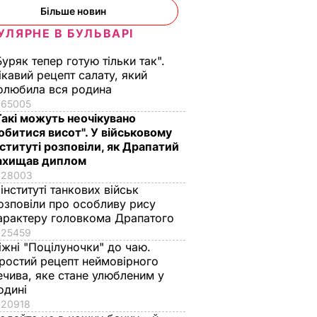
Більше новин
УЛЯРНЕ В БУЛЬВАРІ
Буряк тепер готую тільки так".
ікавий рецепт салату, який
олюбила вся родина
65005
Такі можуть неочікувано
обитися висот". У військовому
нституті розповіли, як Драпатий
ахищав диплом
28003
 інституті танкових військ
озповіли про особливу рису
арактеру головкома Драпатого
25459
іжні "Поцілуночки" до чаю.
ростий рецепт неймовірного
ечива, яке стане улюбленим у
одині
20918