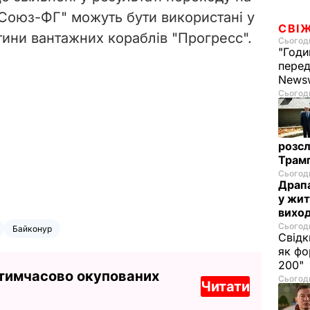
 "Союз-ФГ" можуть бути використані у
СВІ
тини вантажних кораблів "Прогресс".
Сьогодн
"Годи
перед
News
Сьогодн
розсл
Трамп
Сьогодн
Драпа
у жит
виход
Сьогодн
Байконур
Свідк
як фо
200"
 тимчасово окупованих
Сьогодн
Читати