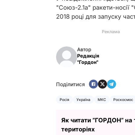
"Союз-2.1а" ракети-носії
2018 році для запуску час
Автор
Редакція
"Гордон"
Поділитися
Росія
Україна
МКС
Роскосмос
Як читати ”ГОРДОН” на
територіях