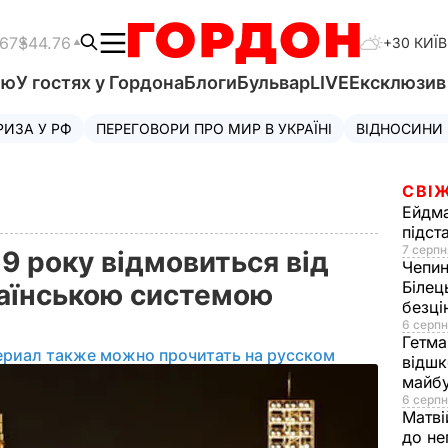
.67
$44.76
+30 КИЇВ
'ю
У гостях у Гордона
Блоги
Бульвар
LIVE
Ексклюзи
РИЗА У РФ
ПЕРЕГОВОРИ ПРО МИР В УКРАЇНІ
ВІДНОСИНИ
СВІЖ
Ейдм
підст
7 серпн
19 року відмовиться від
Чепи
Білец
раїнською системою
безц
6 серпн
Гетма
ериал также можно прочитать на русском
відшк
майбу
6 серпн
Матві
до не