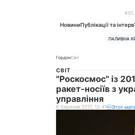
€51
Новини
Публікації та інтерв
ПАЛИВНА К
Гордон
Світ
СВІТ
"Роскосмос" із 20
ракет-носіїв з ук
управління
6 березня 2017, 13.41
Этот мат