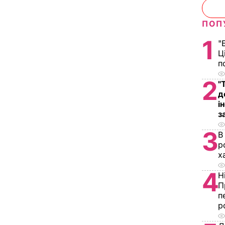
ПОП
1
"
Ц
п
2
"
д
і
з
3
В
р
х
4
Н
П
п
р