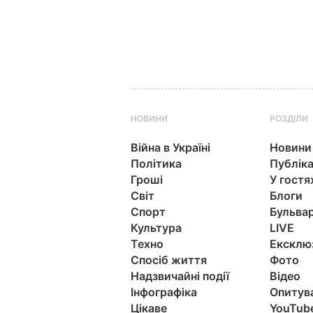
НОВИНИ
РОЗДІЛИ
Війна в Україні
Новини
Політика
Публіка
Гроші
У гостя
Світ
Блоги
Спорт
Бульва
Культура
LIVE
Техно
Ексклю
Спосіб життя
Фото
Надзвичайні події
Відео
Інфографіка
Опитув
Цікаве
YouTub