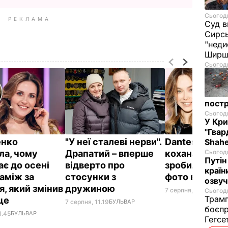
Сьогодн
РЕКЛАМА
Суд в
Сирс
"неди
Ширш
Сьогодн
постр
Сьогодн
У Кр
"Гвар
енко
"У неї сталеві нерви".
Dantes і його
Shahe
Сьогодн
ла, чому
Драпатий – вперше
кохана Непра
Путін
ає до осені
відверто про
зробили ром
країн
заміж за
стосунки з
фото в ліфті 
озвуч
я, який змінив
дружиною
7 серпня, 10.20
БУЛЬ
Сьогодн
Трамп
ще
7 серпня, 11.19
БУЛЬВАР
боєпр
1.45
БУЛЬВАР
Гегс