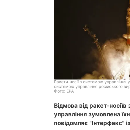
Ракети-носії з системою управління у
системою управління російського ви
Фото: EPA
Відмова від ракет-носіїв
управління зумовлена їхн
повідомляє "Інтерфакс" і