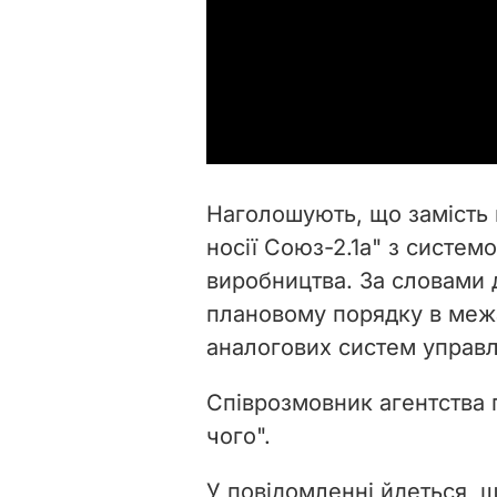
Наголошують, що замість 
носії Союз-2.1а" з систем
виробництва. За словами 
плановому порядку в межа
аналогових систем управл
Співрозмовник агентства п
чого".
У повідомленні йдеться, щ