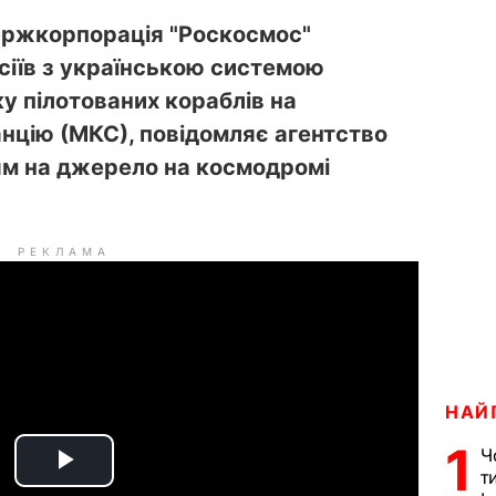
держкорпорація "Роскосмос"
сіїв з українською системою
ку пілотованих кораблів на
нцію (МКС), повідомляє агентство
ям на джерело на космодромі
РЕКЛАМА
НАЙ
1
Ч
т
P