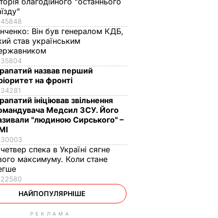
сторія благодійного "останнього
аїзду"
45848
інченко:
Він був генералом КДБ,
кий став українським
ержавником
35804
рапатий назвав перший
ріоритет на фронті
34281
рапатий ініціював звільнення
омандувача Медсил ЗСУ. Його
азивали "людиною Сирського" –
МІ
30003
 четвер спека в Україні сягне
вого максимуму. Коли стане
егше
22580
НАЙПОПУЛЯРНІШЕ
РЕКЛАМА