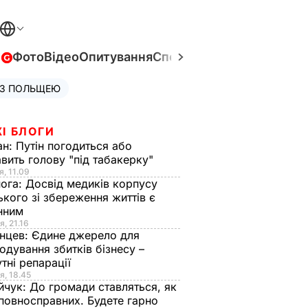
в
Фото
Відео
Опитування
Спецпроєкти
Війна в Укра
 З ПОЛЬЩЕЮ
І БЛОГИ
ан:
Путін погодиться або
авить голову "під табакерку"
я, 11.09
нога:
Досвід медиків корпусу
ького зі збереження життів є
інним
я, 21.16
нцев:
Єдине джерело для
одування збитків бізнесу –
тні репарації
я, 18.45
йчук:
До громади ставляться, як
повносправних. Будете гарно