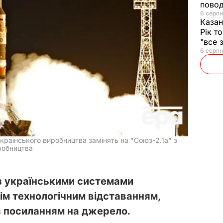
повод
6 серпн
Казан
Рік т
"все 
6 серпн
країнського виробництва замінять на "Союз-2.1а" з
робництва
 з українськими системами
ім технологічним відставанням,
з посиланням на джерело.