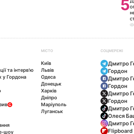
5
Д
о
н
с
МІСТО
СОЦМЕРЕЖІ
Київ
Дмитро Г
ції та інтерв'ю
Львів
Гордон
х у Гордона
Одеса
Дмитро Г
Донецьк
Гордон
р
Харків
Дмитро Г
Дніпро
Гордон
зив
Маріуполь
Дмитро Г
Луганськ
Олеся Ба
Дмитро Г
ання
Flipboard
e-шоу