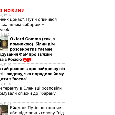
ЖІ НОВИНИ
і, 12.37
нник цокає". Путін опинився
 складним вибором –
week
і, 12.24
Oxferd Comma (так, з
помилкою). Білий дім
розсекретив таємне
ідування ФБР про зв'язки
а з Росією
і, 11.50
тий розповів про найдовшу ніч
ті і людину, яка порадила йому
ити з "котла"
і, 11.29
и теракту в Оленівці розповіли,
рмували списки до "бараку
і, 11.09
Ейдман:
Путін погодиться
або підставить голову "під