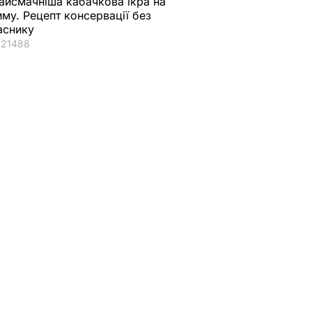
айсмачніша кабачкова ікра на
иму. Рецепт консервації без
аснику
21488