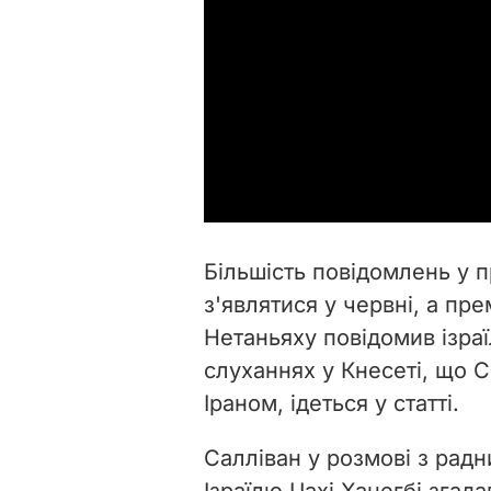
Більшість повідомлень у 
з'являтися у червні, а пре
Нетаньяху повідомив ізра
слуханнях у Кнесеті, що 
Іраном, ідеться у статті.
Салліван у розмові з радн
Ізраїлю Цахі Ханегбі згада