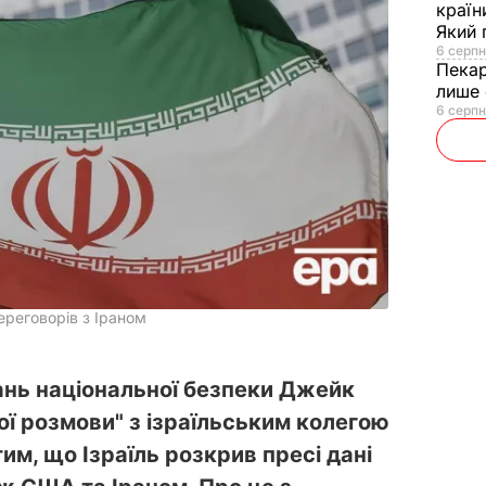
країн
Який 
6 серпн
Пека
лише 
6 серпн
реговорів з Іраном
ань національної безпеки Джейк
ої розмови" з ізраїльським колегою
им, що Ізраїль розкрив пресі дані