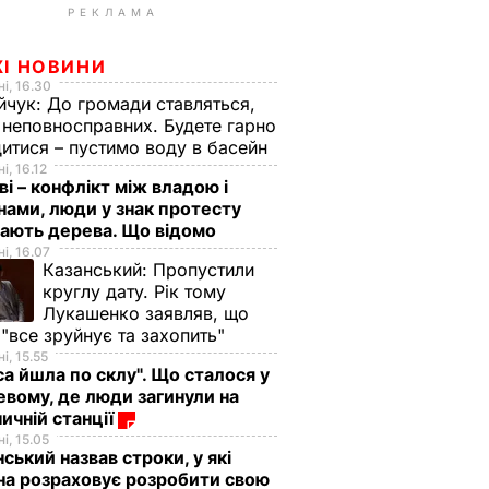
РЕКЛАМА
ЖІ НОВИНИ
і, 16.30
йчук:
До громади ставляться,
 неповносправних. Будете гарно
итися – пустимо воду в басейн
і, 16.12
ві – конфлікт між владою і
нами, люди у знак протесту
ають дерева. Що відомо
і, 16.07
Казанський:
Пропустили
круглу дату. Рік тому
Лукашенко заявляв, що
 "все зруйнує та захопить"
і, 15.55
са йшла по склу". Що сталося у
евому, де люди загинули на
ничній станції
і, 15.05
ський назвав строки, у які
на розраховує розробити свою