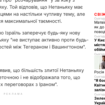
у. Той відповів, що Нетаньяху має
цями на настільки чутливу тему, але
СВІ
Сьогодн
я максимальної таємності.
Матві
як до
повод
но Ізраїль заперечує будь-яку нову
Сьогодн
ьяху "не виступає активно проти будь-
У Киє
містя
стей між Тегераном і Вашингтоном".
обійм
Сьогодн
аявив, що більшість злитої Нетаньяху
Росія
неточною і не відображала того, що
Сьогодн
"Я бо
 переговорах з Іраном".
Квітн
заліз
РЕКЛАМА
Сьогодн
Зелен
Украї