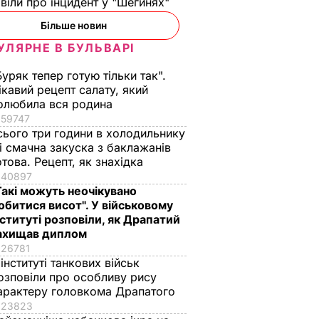
віли про інцидент у "Шегинях"
Більше новин
УЛЯРНЕ В БУЛЬВАРІ
Буряк тепер готую тільки так".
ікавий рецепт салату, який
олюбила вся родина
59747
сього три години в холодильнику
 і смачна закуска з баклажанів
отова. Рецепт, як знахідка
40897
Такі можуть неочікувано
обитися висот". У військовому
нституті розповіли, як Драпатий
ахищав диплом
26781
 інституті танкових військ
озповіли про особливу рису
арактеру головкома Драпатого
23823