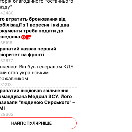
сторія благодійного "останнього
аїзду"
42480
то втратить бронювання від
обілізації з 1 вересня і які два
окументи треба подати до
онеділка
35196
рапатий назвав перший
ріоритет на фронті
32677
інченко:
Він був генералом КДБ,
кий став українським
ержавником
31213
рапатий ініціював звільнення
омандувача Медсил ЗСУ. Його
азивали "людиною Сирського" –
МІ
29662
НАЙПОПУЛЯРНІШЕ