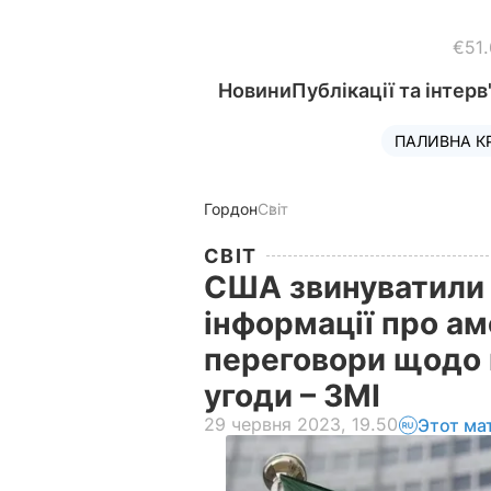
€51
Новини
Публікації та інтерв
ПАЛИВНА К
Гордон
Світ
СВІТ
США звинуватили 
інформації про ам
переговори щодо 
угоди – ЗМІ
29 червня 2023, 19.50
Этот ма