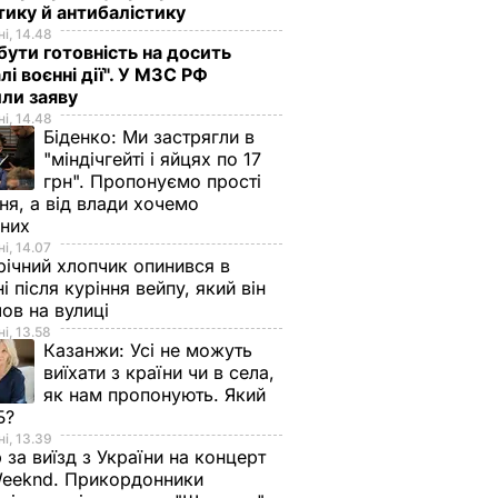
тику й антибалістику
і, 14.48
бути готовність на досить
лі воєнні дії". У МЗС РФ
или заяву
і, 14.48
Біденко:
Ми застрягли в
"міндічгейті і яйцях по 17
грн". Пропонуємо прості
ня, а від влади хочемо
дних
і, 14.07
ічний хлопчик опинився в
ні після куріння вейпу, який він
ов на вулиці
і, 13.58
Казанжи:
Усі не можуть
виїхати з країни чи в села,
як нам пропонують. Який
Б?
і, 13.39
 за виїзд з України на концерт
eeknd. Прикордонники