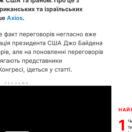
ж США та Іраном. Про це з
риканських та ізраїльських
ише
Аxios
.
е факт переговорів негласно вже
трація президента США Джо Байдена
рів, але на поновленні переговорів
лягають представники
онгресі, ідеться у статті.
РЕКЛАМА
НАЙ
1
Ч
т