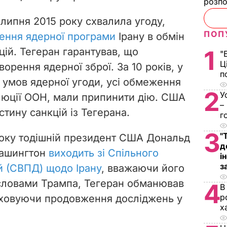
розпо
липня 2015 року схвалила угоду,
ПОП
ення ядерної програми
Ірану в обмін
кцій. Тегеран гарантував, що
1
"
Ц
творення ядерної зброї. За 10 років, у
п
 умов ядерної угоди, усі обмеження
2
У
олюції ООН, мали припинити дію. США
–
стину санкцій із Тегерана.
г
3
"
року тодішній президент США Дональд
д
Вашингтон
виходить зі Спільного
і
з
й (СВПД) щодо Ірану
, вважаючи його
 словами Трампа, Тегеран обманював
4
В
р
риховуючи продовження досліджень у
х