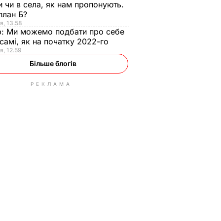
и чи в села, як нам пропонують.
план Б?
я, 13.58
р:
Ми можемо подбати про себе
самі, як на початку 2022-го
я, 12.59
Більше блогів
РЕКЛАМА