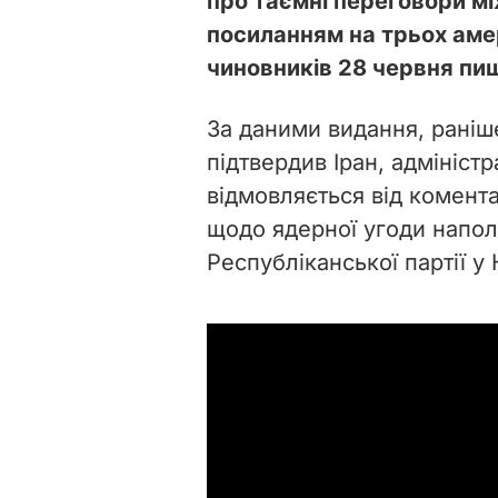
про таємні переговори мі
посиланням на трьох аме
чиновників 28 червня п
За даними видання, раніш
підтвердив Іран, адмініс
відмовляється від комента
щодо ядерної угоди напо
Республіканської партії у К