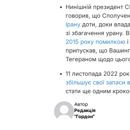
Нинішній президент 
говорив, що Сполуче
Ірану
доти, доки влада 
зі збагачення урану. 
2015 року помилкою
і
припускав, що Вашинг
Тегераном щодо цього
11 листопада 2022 ро
збільшує свої запаси 
стати ще одним кроком
Автор
Редакція
"Гордон"