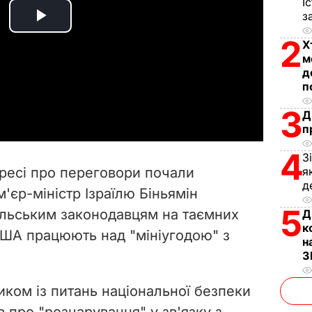
І
з
P
2
Х
l
м
д
п
a
3
Д
y
п
V
4
З
пресі про переговори почали
я
i
д
м'єр-міністр Ізраїлю Біньямін
5
їльським законодавцям на таємних
Д
d
к
США працюють над "мініугодою" з
н
e
З
o
иком із питань національної безпеки
в про "розчарування" у зв'язку з