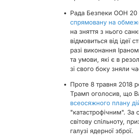
Рада Безпеки ООН 20 
спрямовану на обмеж
на зняття з нього сан
відмовиться від ідеї с
разі виконання Іраном
та умови, які є в рез
зі свого боку зняли ча
Проте 8 травня 2018 
Трамп оголосив, що 
всеосяжного плану ді
"катастрофічним". За
світову спільноту, п
галузі ядерної зброї.