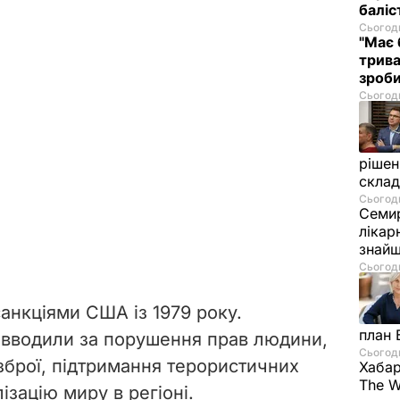
баліс
Сьогодн
"Має 
трива
зроб
Сьогодн
рішен
скла
Сьогодн
Семир
лікар
знайш
Сьогодн
санкціями США із 1979 року.
план 
 вводили за порушення прав людини,
Сьогодн
зброї, підтримання терористичних
Хабар
The W
лізацію миру в регіоні.