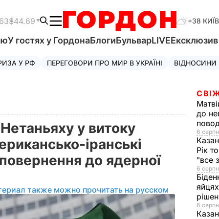
.63
$44.69
+38 КИЇВ
'ю
У гостях у Гордона
Блоги
Бульвар
LIVE
Ексклюзи
РИЗА У РФ
ПЕРЕГОВОРИ ПРО МИР В УКРАЇНІ
ВІДНОСИНИ
СВІЖ
Матві
до не
повод
Нетаньяху у витоку
6 серпн
Казан
ерикансько-іранські
Рік т
повернення до ядерної
"все 
6 серпн
Біден
яйцях
териал также можно прочитать на русском
рішен
6 серпн
Каза