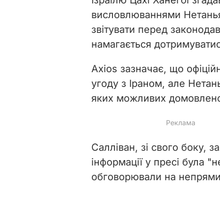
висловлюваннями Нетаньях
звітувати перед законодав
намагається дотримуватис
Axios зазначає, що офіцій
угоду з Іраном, але Нетан
яких можливих домовлено
Салліван, зі свого боку, з
інформації у пресі була "
обговорювали на непрямих