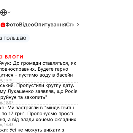
в
Фото
Відео
Опитування
Спецпроєкти
Війна в Укра
 З ПОЛЬЩЕЮ
І БЛОГИ
йчук:
До громади ставляться, як
повносправних. Будете гарно
итися – пустимо воду в басейн
я, 16.30
ський:
Пропустили круглу дату.
ому Лукашенко заявляв, що Росія
зруйнує та захопить"
я, 16.07
ко:
Ми застрягли в "міндічгейті і
 по 17 грн". Пропонуємо прості
ня, а від влади хочемо складних
я, 14.48
нжи:
Усі не можуть виїхати з