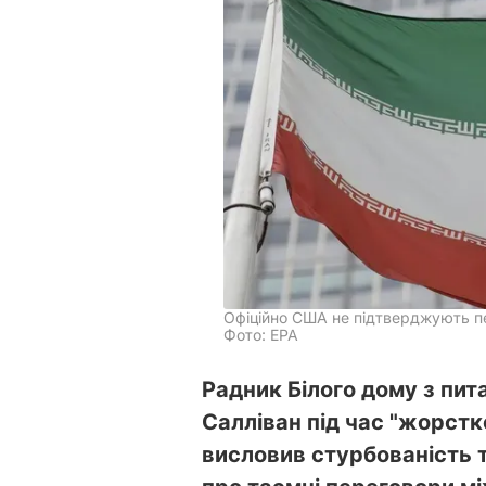
Офіційно США не підтверджують пе
Фото: ЕРА
Радник Білого дому з пит
Салліван під час "жорстк
висловив стурбованість т