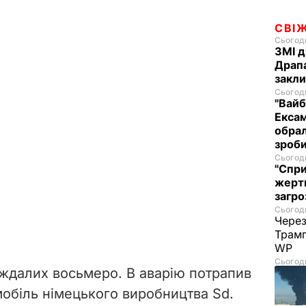
СВІ
Сьогодн
ЗМІ д
Драпа
закли
Сьогодн
"Вайб
Ексам
обрал
зроби
Сьогодн
"Спри
жертв
загро
Сьогодн
Через
Трамп
WP
Сьогодн
ждалих восьмеро. В аварію потрапив
обіль німецького виробництва Sd.