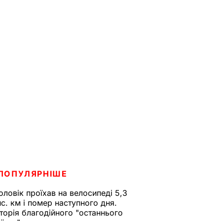
ПОПУЛЯРНІШЕ
оловік проїхав на велосипеді 5,3
ис. км і помер наступного дня.
сторія благодійного "останнього