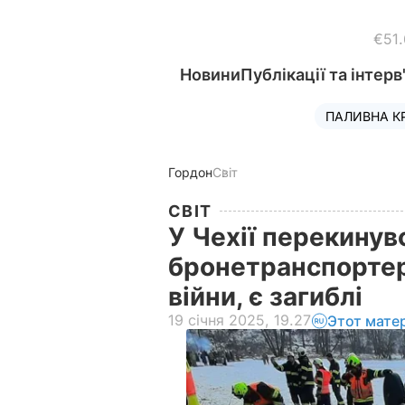
€51
Новини
Публікації та інтерв
ПАЛИВНА К
Гордон
Світ
СВІТ
У Чехії перекинув
бронетранспортер 
війни, є загиблі
19 січня 2025, 19.27
Этот мате