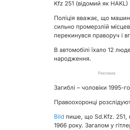
Kfz 251 (відомий як HAKL) 
Поліція вважає, що машин
сильно промерзлій місцев
перекинувся праворуч і в
В автомобілі їхало 12 люд
народження.
Загиблі – чоловіки 1995-г
Правоохоронці розслідуют
Bild
пише, що Sd.Kfz. 251, 
1966 року. Загалом у гітл