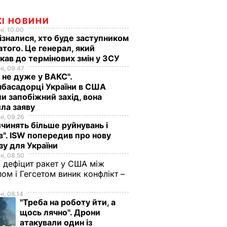
ЖІ НОВИНИ
і, 10.00
ізналися, хто буде заступником
того. Це генерал, який
кав до термінових змін у ЗСУ
і, 09.47
 не дуже у ВАКС".
басадорці України в США
и запобіжний захід, вона
ла заяву
і, 09.26
чинять більше руйнувань і
". ISW попередив про нову
зу для України
і, 08.50
 дефіцит ракет у США між
ом і Гегсетом виник конфлікт –
і, 08.14
"Треба на роботу йти, а
щось лячно". Дрони
атакували один із