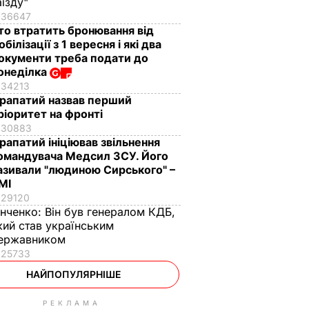
аїзду"
36647
то втратить бронювання від
обілізації з 1 вересня і які два
окументи треба подати до
онеділка
34213
рапатий назвав перший
ріоритет на фронті
30883
рапатий ініціював звільнення
омандувача Медсил ЗСУ. Його
азивали "людиною Сирського" –
МІ
29120
інченко:
Він був генералом КДБ,
кий став українським
ержавником
25733
НАЙПОПУЛЯРНІШЕ
РЕКЛАМА