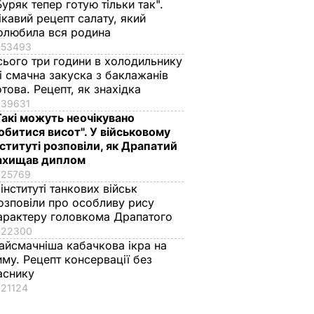
Буряк тепер готую тільки так".
ікавий рецепт салату, який
олюбила вся родина
53493
сього три години в холодильнику
 і смачна закуска з баклажанів
отова. Рецепт, як знахідка
39631
Такі можуть неочікувано
обитися висот". У військовому
нституті розповіли, як Драпатий
ахищав диплом
25769
 інституті танкових військ
озповіли про особливу рису
арактеру головкома Драпатого
22300
айсмачніша кабачкова ікра на
иму. Рецепт консервації без
аснику
21124