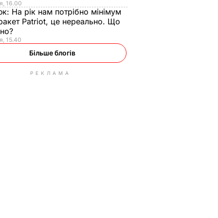
я, 16.00
юк:
На рік нам потрібно мінімум
ракет Patriot, це нереально. Що
ьно?
я, 15.40
Більше блогів
РЕКЛАМА