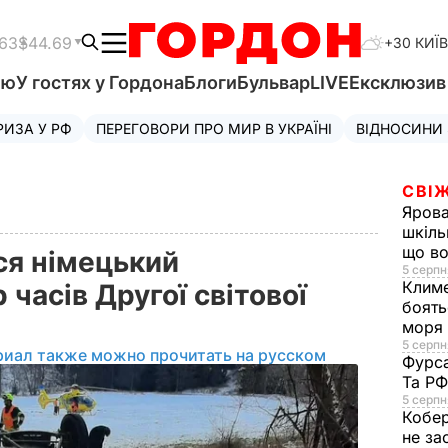
.63
$44.69
+30 КИЇВ
'ю
У гостях у Гордона
Блоги
Бульвар
LIVE
Ексклюзи
РИЗА У РФ
ПЕРЕГОВОРИ ПРО МИР В УКРАЇНІ
ВІДНОСИНИ
СВІЖ
Яров
шкіль
що во
ся німецький
5 серпн
Клим
часів Другої світової
боять
моря
5 серпня
риал также можно прочитать на русском
Фурс
Та Р
5 серпн
Кобе
не за