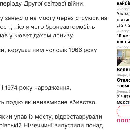
періоду Другої світової війни.
найбі
Сьогодн
Уламо
у занесло на мосту через струмок на
п'яти
До чо
ості, після чого бронеавтомобіль
Сьогодн
пав у кювет дахом донизу.
"Я не
пішла
Сьогодн
ей, керував ним чоловік 1966 року
Велик
Вчора, 
Стало
таємн
о і 1974 року народження.
Вчора, 
У чет
ь подію як ненавмисне вбивство.
макси
який упав із мосту, відреставрували
ПОП
ерівській Німеччині випустили понад