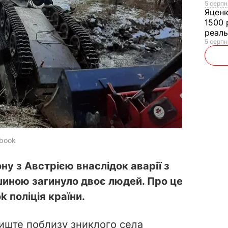
5 серпн
Яцен
1500 
реал
5 серпн
ebook
дону з Австрією внаслідок аварії з
иною загинуло двоє людей. Про це
 поліція країни.
риште поблизу зниклого села