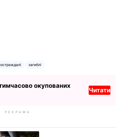
постраждалі
загиблі
 тимчасово окупованих
Читати
РЕКЛАМА