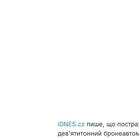
iDNES.cz
пише, що постра
дев'ятитонний бронеавтом