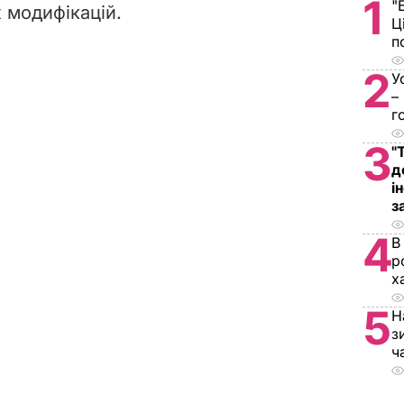
1
"
х модифікацій.
Ц
п
2
У
–
г
3
"
д
і
з
4
В
р
х
5
Н
з
ч