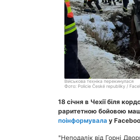
Військова техніка перекинулася
Фото: Policie České republiky / Fac
18 січня в Чехії біля кор
раритетною бойовою маш
поінформувала
у Facebook
"Неподалік від Горні Дво