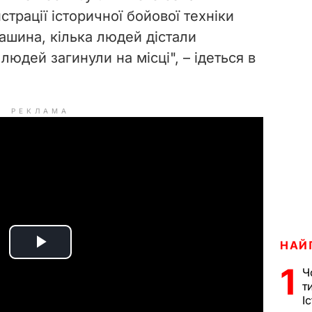
трації історичної бойової техніки
ашина, кілька людей дістали
людей загинули на місці", – ідеться в
РЕКЛАМА
НАЙ
P
1
Ч
l
т
І