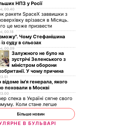
льших НПЗ у Росії
і, 00.40
к ракети SpaceX заввишки з
поверхівку врізався в Місяць.
го це може призвести
і, 00.18
 зможу". Чому Стефанішина
 із суду в сльозах
і, 00.09
Залужного не було на
зустрічі Зеленського з
міністром оборони
обританії. У чому причина
23.51
 відоме ім'я генерала, якого
о поховали в Москві
23.00
вер спека в Україні сягне свого
муму. Коли стане легше
Більше новин
УЛЯРНЕ В БУЛЬВАРІ