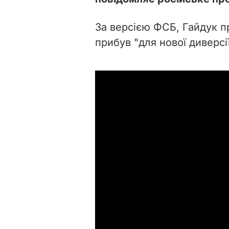
За версією ФСБ, Гайдук пр
прибув "для нової диверсії