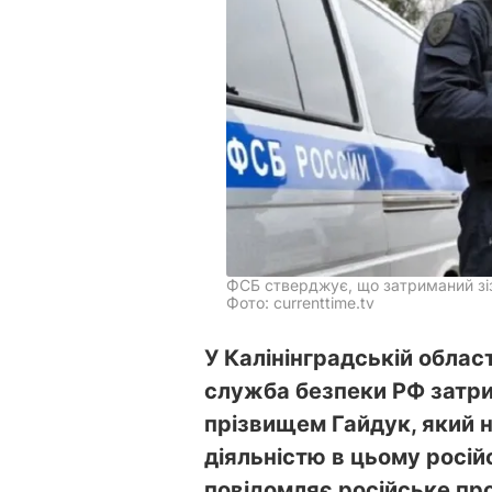
ФСБ стверджує, що затриманий зі
Фото: currenttime.tv
У Калінінградській облас
служба безпеки РФ затри
прізвищем Гайдук, який 
діяльністю в цьому росій
повідомляє російське пр