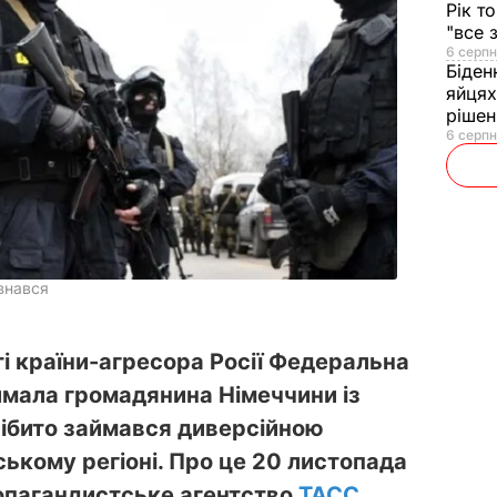
Рік т
"все 
6 серпн
Біден
яйцях
рішен
6 серпн
знався
ті країни-агресора Росії Федеральна
мала громадянина Німеччини із
нібито займався диверсійною
ському регіоні. Про це 20 листопада
опагандистське агентство
ТАСС
.