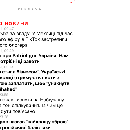
РЕКЛАМА
ЖІ НОВИНИ
і, 00.47
ьба за владу. У Мексиці під час
го ефіру в TikTok застрелили
ого блогера
і, 00.29
 про Patriot для України: Нам
отрібні ці ракети
і, 00.13
а стала бізнесом". Українські
иємці отримують листи з
ою заплатити, щоб "уникнути
Shahed"
23.58
 почав тиснути на Набіулліну і
в тон спілкування. Із чим це
бути пов'язано
23.28
ов назвав "найкращу зброю"
 російської балістики