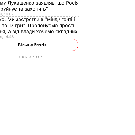
ому Лукашенко заявляв, що Росія
зруйнує та захопить"
я, 16.07
ко:
Ми застрягли в "міндічгейті і
 по 17 грн". Пропонуємо прості
ня, а від влади хочемо складних
я, 14.48
Більше блогів
РЕКЛАМА