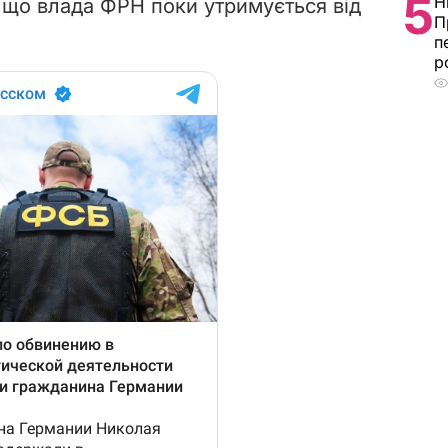
5
Н
 що влада ФРН поки утримується від
П
п
р