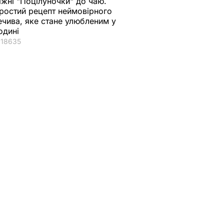
іжні "Поцілуночки" до чаю.
ростий рецепт неймовірного
ечива, яке стане улюбленим у
одині
18635