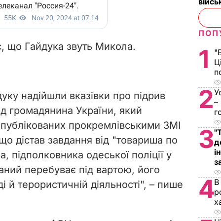
війс
ПОП
, що Гайдука звуть Микола.
1
"
Ц
п
2
У
уку надійшли вказівки про підрив
–
від громадянина України, який
г
опублікованих прокремлівськими ЗМІ
3
"
 що дістав завдання від "товариша по
д
і
, підполковника одеської поліції у
з
ваний перебуває під вартою, його
4
В
і й терористичній діяльності", – пише
р
х