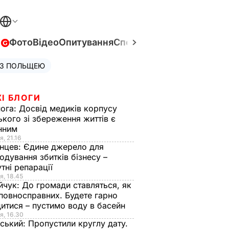
в
Фото
Відео
Опитування
Спецпроєкти
Війна в Укра
 З ПОЛЬЩЕЮ
І БЛОГИ
нога:
Досвід медиків корпусу
ького зі збереження життів є
інним
я, 21.16
нцев:
Єдине джерело для
одування збитків бізнесу –
тні репарації
я, 18.45
йчук:
До громади ставляться, як
повносправних. Будете гарно
итися – пустимо воду в басейн
я, 16.30
ський:
Пропустили круглу дату.