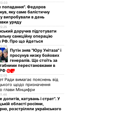
23.03
е попадання". Федоров
нув, яку саме балістичну
у випробували в день
авки уряду
22.25
ський доручив підготувати
альну санкційну операцію
 РФ. Про що йдеться
22.06
Путін зняв "Юру Унітаза" і
просунув низку бойових
генералів. Що стоїть за
табними перестановками в
 РФ
22.05
ет Ради вимагає пояснень від
ького щодо призначення
о глави Мінцифри
21.46
е допитів, катувань і страт". У
ькій області росіяни,
рно, розстріляли українського