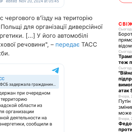
с чергового в'їзду на територію
СВІ
 Польщі для організації диверсійної
Сьогодн
Борот
гетики. [...] У його автомобілі
прямо
ухової речовини", –
передає
ТАСС
відом
Сьогодн
жби.
Трамп
теж п
Сьогодн
"Війн
підпр
вимог
атак 
Вчора, 
Путін
зміни
може 
Вчора, 
Федор
проти