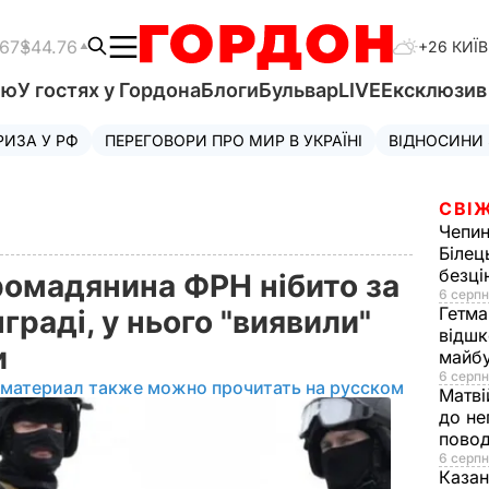
.67
$44.76
+26 КИЇВ
'ю
У гостях у Гордона
Блоги
Бульвар
LIVE
Ексклюзи
РИЗА У РФ
ПЕРЕГОВОРИ ПРО МИР В УКРАЇНІ
ВІДНОСИНИ
СВІЖ
Чепи
Білец
безц
ромадянина ФРН нібито за
6 серпн
Гетма
граді, у нього "виявили"
відшк
и
майбу
6 серпн
 материал также можно прочитать на русском
Матві
до не
повод
6 серпн
Казан