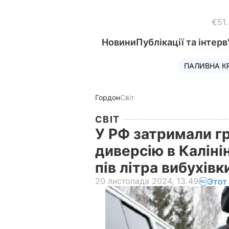
€51
Новини
Публікації та інтерв
ПАЛИВНА К
Гордон
Світ
СВІТ
У РФ затримали г
диверсію в Калінін
пів літра вибухівк
20 листопада 2024, 13.49
Этот