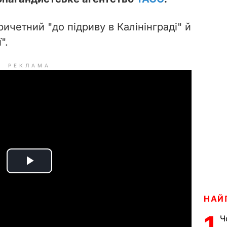
ичетний "до підриву в Калінінграді" й
".
РЕКЛАМА
P
l
НАЙ
a
1
Ч