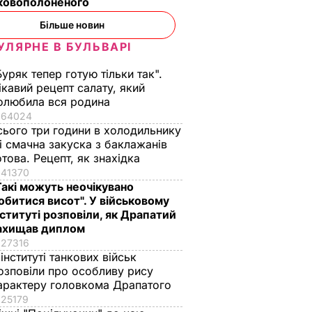
ьковополоненого
Більше новин
УЛЯРНЕ В БУЛЬВАРІ
Буряк тепер готую тільки так".
ікавий рецепт салату, який
олюбила вся родина
64024
сього три години в холодильнику
 і смачна закуска з баклажанів
отова. Рецепт, як знахідка
41370
Такі можуть неочікувано
обитися висот". У військовому
нституті розповіли, як Драпатий
ахищав диплом
27316
 інституті танкових військ
озповіли про особливу рису
арактеру головкома Драпатого
25179