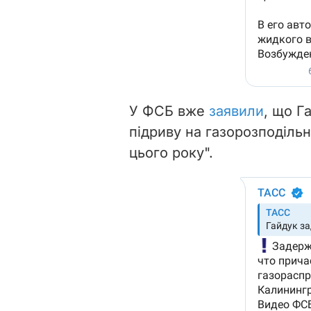
У ФСБ вже
заявили
, що Г
підриву на газорозподільні
цього року".