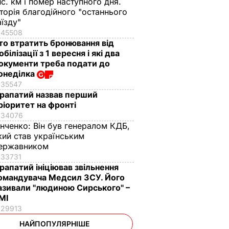
ис. км і помер наступного дня.
сторія благодійного "останнього
аїзду"
45508
то втратить бронювання від
обілізації з 1 вересня і які два
окументи треба подати до
онеділка
35547
рапатий назвав перший
ріоритет на фронті
34076
інченко:
Він був генералом КДБ,
кий став українським
ержавником
33731
рапатий ініціював звільнення
омандувача Медсил ЗСУ. Його
азивали "людиною Сирського" –
МІ
29913
НАЙПОПУЛЯРНІШЕ