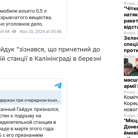
Вчора, 
"Чітк
натяк
ракет
відст
Вчора, 
Зелен
спеці
айдук "зізнався, що причетний до
проти
Вчора, 
й станції в Калінінграді в березні
масш
армії
Вчора, 
Коміт
Корец
новог
Вчора, 
"Місц
Донец
ймові