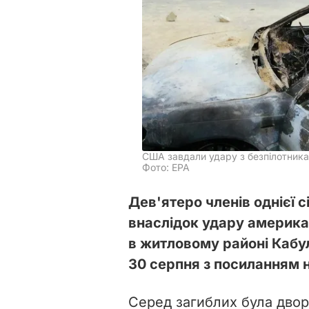
США завдали удару з безпілотника
Фото: EPA
Дев'ятеро членів однієї с
внаслідок удару америка
в житловому районі Кабу
30 серпня з посиланням 
Серед загиблих була двор