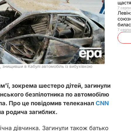
щаст
7 серпн
Левін
союзн
билас
7 серпн
, знищивши в Кабулі автомобіль із вибухівкою
ім'ї, зокрема шестеро дітей, загинули
нського безпілотника по автомобілю
ла. Про це повідомив телеканал
CNN
на родича загиблих.
ічна дівчинка. Загинули також батько