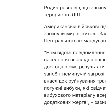
Родич розповів, що загину
терористів ІДІЛ.
Американські військові пі
загинули мирні жителі. З
Центрального командува
"Нам відомі повідомлення
населення внаслідок нашо
досі оцінюємо результати 
запобіг неминучій загрозі
внаслідок руйнування тра
потужні вибухи, які свідча
вибухового матеріалу все
додаткових жертв", – заз