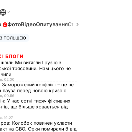
в
Фото
Відео
Опитування
Спецпроєкти
Війна в Укр
 З ПОЛЬЩЕЮ
ЖІ БЛОГИ
швілі:
Ми витягли Грузію з
ської трясовини. Нам цього не
ачили
я, 02.00
:
Заморожений конфлікт – це не
а пауза перед новою кризою
я, 00.56
ін:
У нас сотні тисяч фіктивних
нтів, ще більше ховається від
я, 19.27
оров:
Колобок повинен укласти
акт на СВО. Орки помирали б від