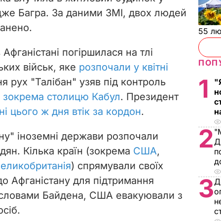
дже Багра
. За даними ЗМІ, двох людей
ранено.
55 л
 Афганістані погіршилася на тлі
ПОП
ких військ, яке
розпочали у квітні
1
ня рух "Талібан" узяв під контроль
"
н
,
зокрема столицю Кабул
. Президент
с
ні цього ж дня втік за кордон
.
н
2
"
ану" іноземні держави розпочали
Д
дян. Кілька країн (зокрема
США
,
п
д
еликобританія
) спрямували своїх
3
до Афганістану для підтримання
Д
о
а словами Байдена, США евакуювали з
н
осіб.
с