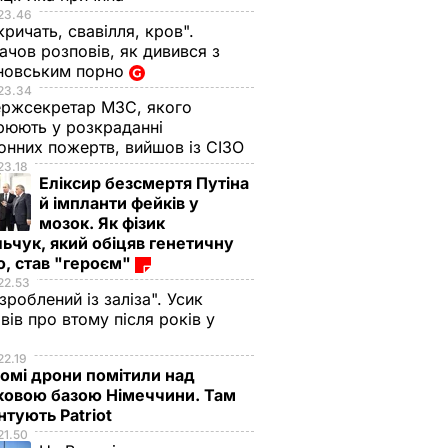
23.46
кричать, свавілля, кров".
чов розповів, як дивився з
новським порно
23.34
ржсекретар МЗС, якого
рюють у розкраданні
онних пожертв, вийшов із СІЗО
23.18
Еліксир безсмертя Путіна
й імпланти фейків у
мозок. Як фізик
ьчук, який обіцяв генетичну
, став "героєм"
22.53
 зроблений із заліза". Усик
вів про втому після років у
і
22.19
омі дрони помітили над
ковою базою Німеччини. Там
тують Patriot
21.50