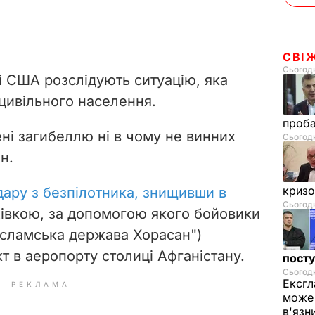
СВІ
Сьогодн
і США розслідують ситуацію, яка
цивільного населення.
проб
ні загибеллю ні в чому не винних
Сьогодн
н.
криз
дару з безпілотника, знищивши в
Сьогодн
хівкою, за допомогою якого бойовики
"Ісламська держава Хорасан")
т в аеропорту столиці Афганістану.
посту
Сьогодн
Ексгл
РЕКЛАМА
може 
в'язн