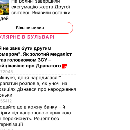
На Волині завершили
ексгумацію жертв Другої
світової. Виявили останки
юдей
Більше новин
УЛЯРНЕ В БУЛЬВАРІ
Я не звик бути другим
омером". Як золотий медаліст
тав головкомом ЗСУ –
айцікавіше про Драпатого
72945
Мішуня, доця народилася!"
рапатий розповів, як уночі на
озиціях дізнався про народження
оньки
55412
одайте це в кожну банку – й
гірки під капроновою кришкою
е перекиснуть. Рецепт без
терилізації