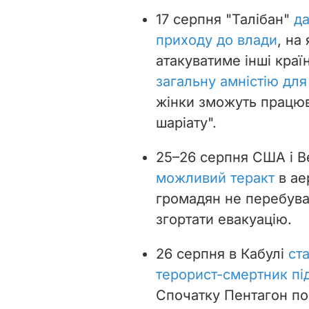
17 серпня "Талібан"
д
приходу до влади
, на
атакуватиме інші країн
загальну амністію для
жінки зможуть працюв
шаріату".
25–26 серпня США і 
можливий теракт
в ае
громадян не перебува
згортати евакуацію.
26 серпня в Кабулі
ст
терорист-смертник пі
Спочатку Пентагон пов