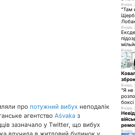
Вчора, 
"Там 
Щерба
Лоба
Вчора, 
Ексде
підоз
мільй
Вчора, 
Ковал
зброю
Вчора, 
"Я не
розпо
бокс
мляли про
потужний вибух
неподалік
Вчора, 
Невід
ганське агентство
Aśvaka
з
війсь
ів зазначало у Twitter, що вибух
ремон
Вчора, 
яка влучила в житловий будинок у