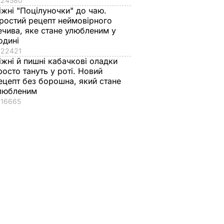
24580
іжні "Поцілуночки" до чаю.
ростий рецепт неймовірного
ечива, яке стане улюбленим у
одині
22421
іжні й пишні кабачкові оладки
росто тануть у роті. Новий
ецепт без борошна, який стане
любленим
16665