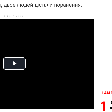
ей, двоє людей дістали поранення.
РЕКЛАМА
P
l
a
НАЙ
1
y
"
н