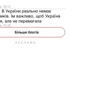
я
я, 16.13
:
В України реально немає
иків. Їм важливо, щоб Україна
я, але не перемагала
я, 15.25
Більше блогів
РЕКЛАМА