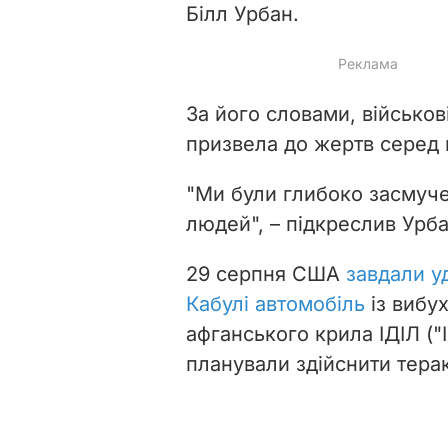
Білл Урбан.
За його словами, військов
призвела до жертв серед 
"Ми були глибоко засмуче
людей", – підкреслив Урба
29 серпня США
завдали у
Кабулі автомобіль
із вибу
афганського крила ІДІЛ (
планували здійснити терак