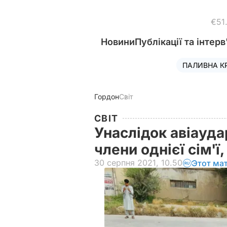
€51
Новини
Публікації та інтерв
ПАЛИВНА К
Гордон
Світ
СВІТ
Унаслідок авіауда
члени однієї сім'ї
30 серпня 2021, 10.50
Этот ма