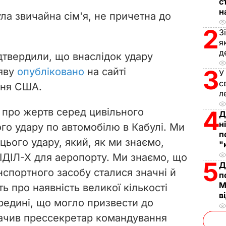
V
с
н
ла звичайна сім'я, не причетна до
i
2
З
я
d
д
дтвердили, що внаслідок удару
e
3
аяву
опубліковано
на сайті
У
с
ння США.
o
л
 про жертв серед цивільного
4
Д
н
го удару по автомобілю в Кабулі. Ми
п
цього удару, який, як ми знаємо,
"
 ІДІЛ-Х для аеропорту. Ми знаємо, що
5
Д
нспортного засобу сталися значні й
п
М
ть про наявність великої кількості
в
редині, що могло призвести до
начив прессекретар командування