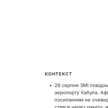
КОНТЕКСТ
29 серпня ЗМІ повідо
аеропорту Кабула. Аф
посиланням на очевидц
стався через ракету, 