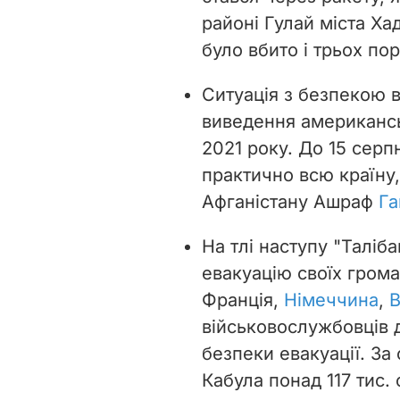
районі Гулай міста
Ха
було вбито і трьох по
Ситуація з безпекою в
виведення американсь
2021 року. До 15 серп
практично всю країну
Афганістану Ашраф
Га
На тлі наступу "Таліб
евакуацію своїх грома
Франція,
Німеччина
,
В
військовослужбовців 
безпеки евакуації. З
Кабула понад 117 тис. 