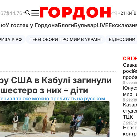
.67
$44.76
+21 КИЇВ
'ю
У гостях у Гордона
Блоги
Бульвар
LIVE
Ексклюзи
РИЗА У РФ
ПЕРЕГОВОРИ ПРО МИР В УКРАЇНІ
ВІДНОСИНИ
СВІ
Саака
росій
проб
ру США в Кабулі загинули
8 серпн
Юнус
, шестеро з них – діти
мир, 
териал также можно прочитать на русском
8 серпн
Казар
студе
ТЦК
7 серпн
Невз
контр