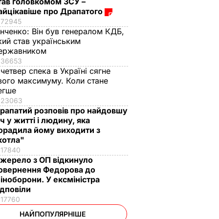
тав головкомом ЗСУ –
айцікавіше про Драпатого
72945
інченко:
Він був генералом КДБ,
кий став українським
ержавником
36653
 четвер спека в Україні сягне
вого максимуму. Коли стане
егше
23063
рапатий розповів про найдовшу
іч у житті і людину, яка
орадила йому виходити з
котла"
17840
жерело з ОП відкинуло
овернення Федорова до
іноборони. У ексміністра
ідповіли
17760
НАЙПОПУЛЯРНІШЕ