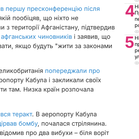
4
Н
ав першу пресконференцію після
П
 якій пообіцяв, що ніхто не
п
р
и з території Афганістану, підтвердив
 афганських чиновників
і заявив, що
5
Н
п
ати, якщо будуть "жити за законами
р
у
Великобританія
попереджали про
ропорту Кабула і закликали своїх
ти там. Низка країн розпочала
ався теракт
. В аеропорту Кабула
дірвав бомбу
, почалася стрілянина.
ідомив про два вибухи – біля воріт