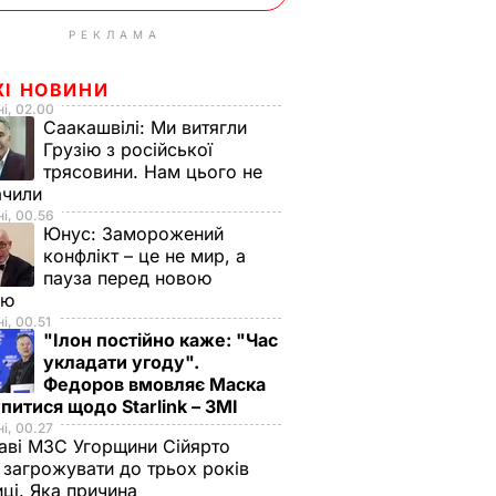
РЕКЛАМА
ЖІ НОВИНИ
і, 02.00
Саакашвілі:
Ми витягли
Грузію з російської
трясовини. Нам цього не
ачили
і, 00.56
Юнус:
Заморожений
конфлікт – це не мир, а
пауза перед новою
ою
і, 00.51
"Ілон постійно каже: "Час
укладати угоду".
Федоров вмовляє Маска
питися щодо Starlink – ЗМІ
і, 00.27
аві МЗС Угорщини Сійярто
загрожувати до трьох років
иці. Яка причина