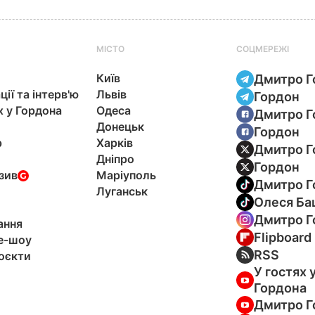
МІСТО
СОЦМЕРЕЖІ
Київ
Дмитро Г
ції та інтерв'ю
Львів
Гордон
х у Гордона
Одеса
Дмитро Г
Донецьк
Гордон
р
Харків
Дмитро Г
Дніпро
Гордон
зив
Маріуполь
Дмитро Г
Луганськ
Олеся Ба
Дмитро Г
ання
Flipboard
e-шоу
RSS
оєкти
У гостях 
Гордона
Дмитро Г