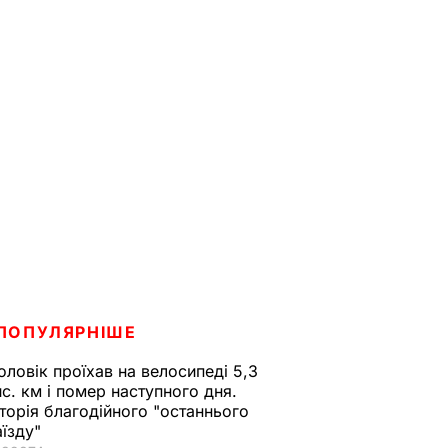
ПОПУЛЯРНІШЕ
оловік проїхав на велосипеді 5,3
ис. км і помер наступного дня.
сторія благодійного "останнього
аїзду"