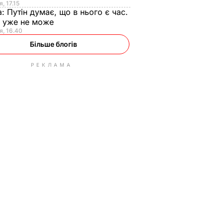
, 17.15
а:
Путін думає, що в нього є час.
Ф уже не може
я, 16.40
Більше блогів
РЕКЛАМА