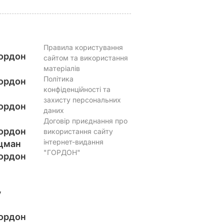
Правила користування
ордон
сайтом та використання
матеріалів
Політика
ордон
конфіденційності та
захисту персональних
ордон
даних
Договір приєднання про
ордон
використання сайту
інтернет-видання
цман
"ГОРДОН"
ордон
у
ордон