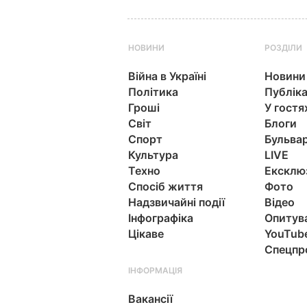
НОВИНИ
РОЗДІЛИ
Війна в Україні
Новини
Політика
Публіка
Гроші
У гостя
Світ
Блоги
Спорт
Бульва
Культура
LIVE
Техно
Ексклю
Спосіб життя
Фото
Надзвичайні події
Відео
Інфографіка
Опитув
Цікаве
YouTub
Спецпр
ІНФОРМАЦІЯ
Вакансії