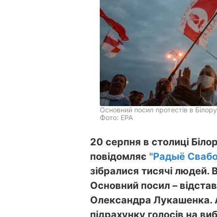
Основний посил протестів в Білору
Фото: EPA
20 серпня в столиці Білор
повідомляє
"Радыё Свабо
зібралися тисячі людей.
Основний посил – відстав
Олександра Лукашенка. 
підрахунку голосів на ви