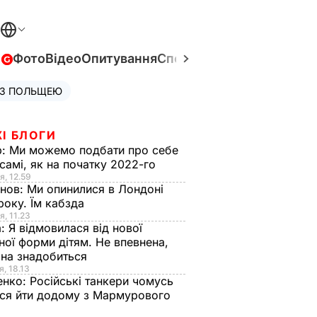
в
Фото
Відео
Опитування
Спецпроєкти
Війна в Укра
 З ПОЛЬЩЕЮ
І БЛОГИ
р:
Ми можемо подбати про себе
самі, як на початку 2022-го
я, 12.59
анов:
Ми опинилися в Лондоні
року. Їм кабзда
я, 11.23
а:
Я відмовилася від нової
ної форми дітям. Не впевнена,
на знадобиться
я, 18.13
енко:
Російські танкери чомусь
ся йти додому з Мармурового