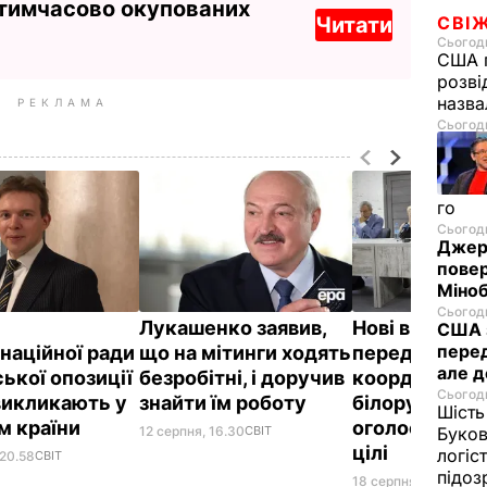
 тимчасово окупованих
Читати
СВІ
Сьогодн
США п
розві
назв
РЕКЛАМА
Сьогодн
го
Сьогодн
Джере
пове
Міноб
Сьогодн
Лукашенко заявив,
Нові вибори 
США з
перед
наційної ради
що на мітинги ходять
передання вл
але д
ької опозиції
безробітні, і доручив
координаційн
Сьогодн
викликають у
знайти їм роботу
білоруської о
Шість
м країни
оголосили го
12 серпня, 16.30
СВІТ
Буков
цілі
логіс
 20.58
СВІТ
підо
18 серпня, 19.51
СВІТ