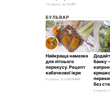
13 серпня, 18.34
СВІТ
БУЛЬВАР
Найкраща намазка
Додайт
для літнього
банку –
перекусу. Рецепт
капро
кабачкової ікри
кришко
переки
6 серпня, 13.02
БУЛЬВАР
без сте
6 серпня, 1