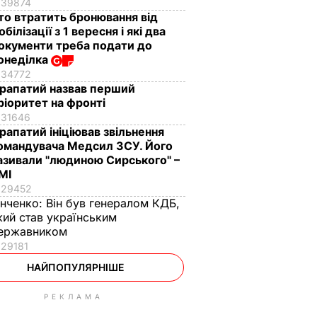
39874
то втратить бронювання від
обілізації з 1 вересня і які два
окументи треба подати до
онеділка
34772
рапатий назвав перший
ріоритет на фронті
31646
рапатий ініціював звільнення
омандувача Медсил ЗСУ. Його
азивали "людиною Сирського" –
МІ
29452
інченко:
Він був генералом КДБ,
кий став українським
ержавником
29181
НАЙПОПУЛЯРНІШЕ
РЕКЛАМА