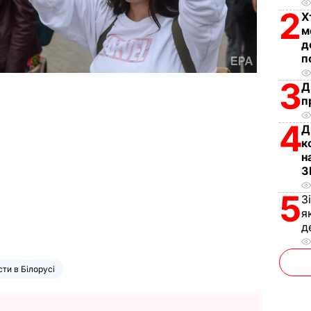
2
Х
м
д
п
3
Д
п
4
Д
к
н
З
5
З
я
д
ти в Білорусі