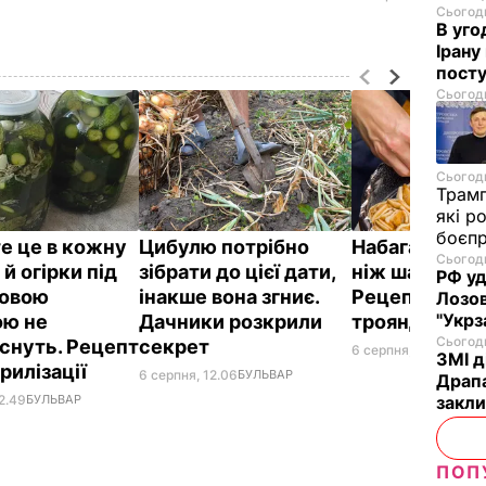
Сьогодн
В уго
Ірану
посту
Сьогодн
Сьогодн
Трам
які р
боєп
е це в кожну
Цибулю потрібно
Набагато ціка
Сьогодн
 й огірки під
зібрати до цієї дати,
ніж шарлотка
РФ уд
новою
інакше вона згниє.
Рецепт яблу
Лозов
"Укрз
ю не
Дачники розкрили
троянд
Сьогодн
снуть. Рецепт
секрет
6 серпня, 11.36
БУЛЬ
ЗМІ д
рилізації
6 серпня, 12.06
БУЛЬВАР
Драпа
2.49
БУЛЬВАР
закли
ПОП