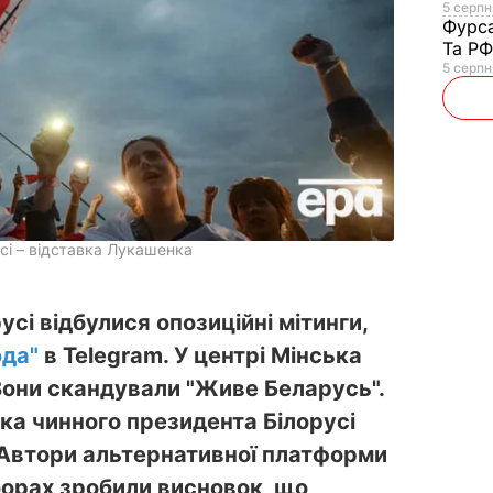
5 серпня
Фурс
Та Р
5 серпн
сі – відставка Лукашенка
усі відбулися опозиційні мітинги,
да"
в Telegram. У центрі Мінська
 Вони скандували "Живе Беларусь".
ка чинного президента Білорусі
Автори альтернативної платформи
борах зробили висновок, що