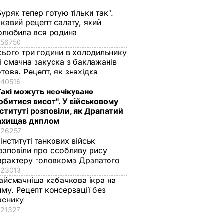
Буряк тепер готую тільки так".
ікавий рецепт салату, який
олюбила вся родина
56750
сього три години в холодильнику
 і смачна закуска з баклажанів
отова. Рецепт, як знахідка
40516
Такі можуть неочікувано
обитися висот". У військовому
нституті розповіли, як Драпатий
ахищав диплом
26257
 інституті танкових військ
озповіли про особливу рису
арактеру головкома Драпатого
23013
айсмачніша кабачкова ікра на
иму. Рецепт консервації без
аснику
21327