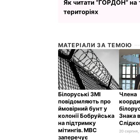
Як читати ”ГОРДОН” на
територіях
МАТЕРІАЛИ ЗА ТЕМОЮ
Білоруські ЗМІ
Члена
повідомляють про
коорди
ймовірний бунт у
білорус
колонії Бобруйська
Знака 
на підтримку
Слідко
мітингів. МВС
20 серпня,
заперечує