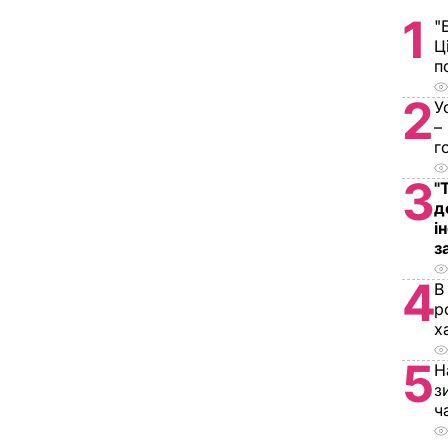
1
"
Ц
п
2
У
–
г
3
"
д
і
з
4
В
р
х
5
Н
з
ч