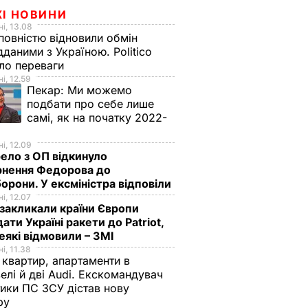
ЖІ НОВИНИ
і, 13.08
овністю відновили обмін
дданими з Україною. Politico
ало переваги
і, 12.59
Пекар:
Ми можемо
подбати про себе лише
самі, як на початку 2022-
і, 12.09
ло з ОП відкинуло
рнення Федорова до
орони. У ексміністра відповіли
і, 12.07
й мирне
акликали країни Європи
ати Україні ракети до Patriot,
ади. У
еякі відмовили – ЗМІ
ій раді
і, 11.38
позиції
 квартир, апартаменти в
ловні
елі й дві Audi. Екскомандувач
тики ПС ЗСУ дістав нову
зру