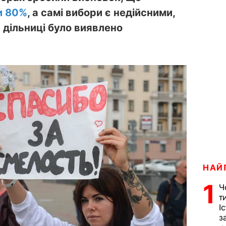
и 80%
, а самі вибори є недійсними,
й дільниці було виявлено
НАЙ
❯
1
Ч
т
І
з