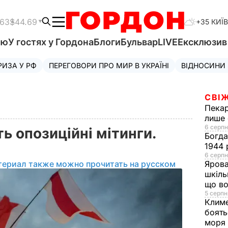
.63
$44.69
+35 КИЇВ
'ю
У гостях у Гордона
Блоги
Бульвар
LIVE
Ексклюзи
РИЗА У РФ
ПЕРЕГОВОРИ ПРО МИР В УКРАЇНІ
ВІДНОСИНИ
СВІЖ
Пека
лише 
6 серпн
ть опозиційні мітинги.
Богд
1944 
6 серпн
териал также можно прочитать на русском
Яров
шкіль
що во
5 серпн
Клим
боять
моря