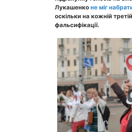
Лукашенко
не міг набрат
оскільки на кожній треті
фальсифікації.
❮