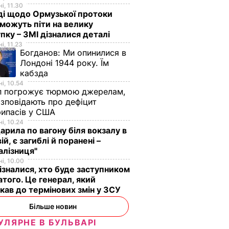
і, 11.30
ді щодо Ормузької протоки
 можуть піти на велику
пку – ЗМІ дізналися деталі
і, 11.23
Богданов:
Ми опинилися в
Лондоні 1944 року. Їм
кабзда
і, 10.54
п погрожує тюрмою джерелам,
озповідають про дефіцит
рипасів у США
віше,
Який вигляд має 59-
Приватний острів,
і, 10.24
.
річний "мільйонер-
вітрильний спорт,
арила по вагону біля вокзалу в
невих
танцівник" Ваккі та
крикет на пляжі. Де 
ій, є загиблі й поранені –
алізниця"
що про нього
з ким відпочиває
і, 10.00
говорить його 31-
цього літа принц
ВАР
ізналися, хто буде заступником
річна дружина. Фото
Вільям
того. Це генерал, який
6 серпня, 10.58
БУЛЬВАР
6 серпня, 09.54
БУЛЬВАР
кав до термінових змін у ЗСУ
Більше новин
УЛЯРНЕ В БУЛЬВАРІ