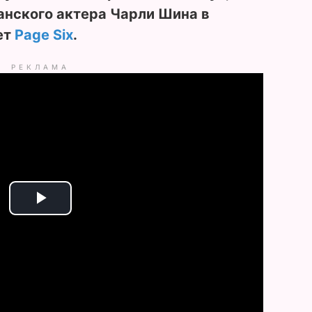
анского актера Чарли Шина в
ет
Page Six
.
РЕКЛАМА
P
l
a
y