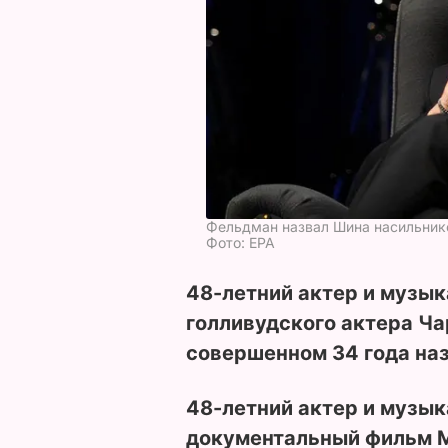
Фельдман назвал Шина насильни
Фото: ЕРА
48-летний актер и музы
голливудского актера Ча
совершенном 34 года наз
48-летний актер и музы
к
документальный фильм My 