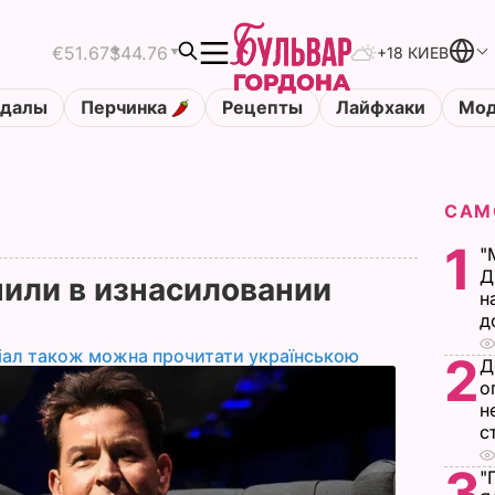
€51.67
$44.76
+18 КИЕВ
ндалы
Перчинка
Рецепты
Лайфхаки
Мод
САМ
1
"
Д
или в изнасиловании
н
д
іал також можна прочитати українською
2
Д
о
н
с
3
"