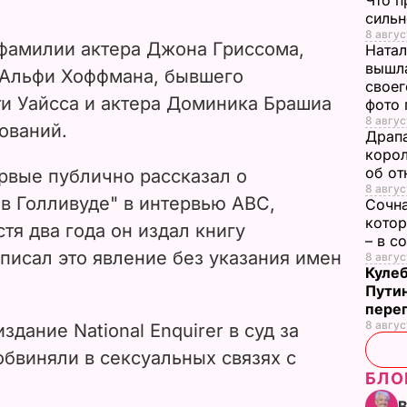
Что п
сильн
8 авгус
 фамилии
актера Джона Гриссома,
Натал
вышла
 Альфи Хоффмана, бывшего
своег
и Уайсса и актера Доминика Брашиа
фото
8 авгус
ований.
Драпа
корол
об от
рвые публично рассказал о
8 авгус
в Голливуде" в интервью ABC,
Сочна
котор
тя два года он издал книгу
– в с
описал это явление без указания имен
8 авгус
Кулеб
Пути
пере
8 авгус
здание National Enquirer в суд за
 обвиняли в сексуальных связях с
БЛО