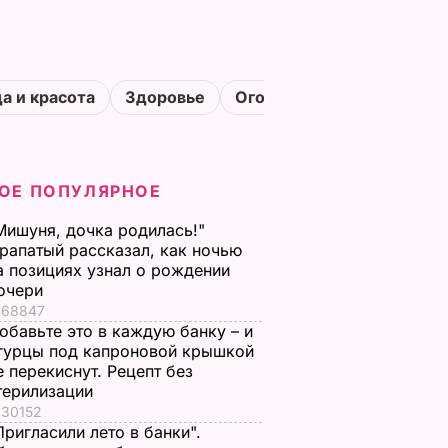
а и красота
Здоровье
Огороды
ОЕ ПОПУЛЯРНОЕ
Мишуня, дочка родилась!"
рапатый рассказал, как ночью
а позициях узнал о рождении
очери
68847
обавьте это в каждую банку – и
гурцы под капроновой крышкой
е перекиснут. Рецепт без
терилизации
30152
Пригласили лето в банки".