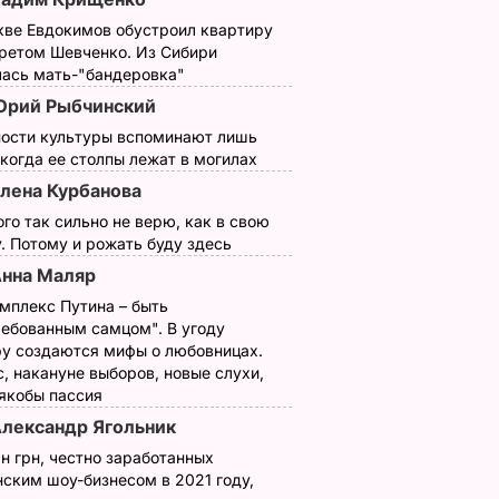
кве Евдокимов обустроил квартиру
третом Шевченко. Из Сибири
лась мать-"бандеровка"
рий Рыбчинский
ности культуры вспоминают лишь
 когда ее столпы лежат в могилах
лена Курбанова
ого так сильно не верю, как в свою
. Потому и рожать буду здесь
нна Маляр
мплекс Путина – быть
ребованным самцом". В угоду
у создаются мифы о любовницах.
, накануне выборов, новые слухи,
 якобы пассия
лександр Ягольник
н грн, честно заработанных
ским шоу-бизнесом в 2021 году,
 Шин
Чарли Шин устроил
Голливудский акте