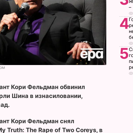
Я
–
4
Г
р
н
б
5
С
г
п
р
ком
кант Кори Фельдман обвинил
рли Шина в изнасиловании,
ад.
ант Кори Фельдман снял
Truth: The Rape of Two Coreys, в