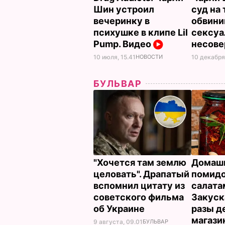
Шин устроил
суд на 
вечеринку в
обвини
психушке в клипе Lil
сексуа
Pump. Видео
несов
10 декабря,
10 июля, 15.41
НОВОСТИ
БУЛЬВАР
"Хочется там землю
Домаш
целовать". Драпатый
помидо
вспомнил цитату из
салатам
советского фильма
Закуск
об Украине
разы д
магази
9 августа, 09.01
БУЛЬВАР