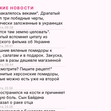
ЖИЕ НОВОСТИ
закалялось веками". Драпатый
л три победные черты,
ически заложенные в украинцах
та, 09.38
тся там землю целовать".
тый вспомнил цитату из
ского фильма об Украине
та, 09.01
шние вяленые помидоры к
, салатам и в подарок. Закуска,
ая в разы дешевле магазинной
та, 08.44
смотрите? Пишите рецепт!"
нитые херсонские помидоры,
ые можно есть уже на второй
та, 23.56
остранился на кости и причиняет
ую боль. Сын Байдена
азал о раке отца
та, 23.28