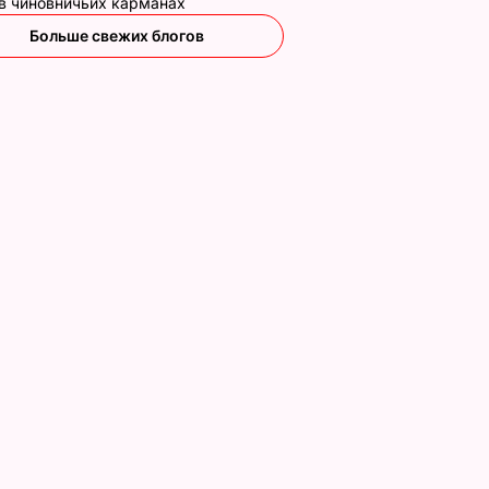
 в чиновничьих карманах
ире
дебош в таверне
Чарли Шин женитс
Больше свежих блогов
ВИЧ-
на порнозвезде
13 октября, 10.40
НОВОСТИ
 – СМИ
16 февраля, 19.47
КУЛЬТУРА
ЕСТВО
ился на
Что происходит в
Наталья Денисенко
иняет
Буковеле после
во второй раз вышл
ь. Сын
сильного дождя.
замуж и взяла нову
казал о
Видео
фамилию своего
избранника. Первое
8 августа, 22.17
БУЛЬВАР
свадебное фото