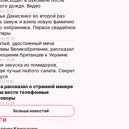
роисходит в Буковеле после
ого дождя. Видео
та, 22.17
ья Денисенко во второй раз
 замуж и взяла новую фамилию
о избранника. Первое свадебное
 пары
та, 16.32
тый, удостоенный меча
евы Великобритании, рассказал
ношении британцев к Украине
та, 16.25
я закуска из помидоров,
ая лучше любого салата. Секрет
оусе
та, 15.51
а рассказал о странной манере
на вести телефонные
говоры
та, 10.25
Больше новостей
ГИ
Вадим Крищенко