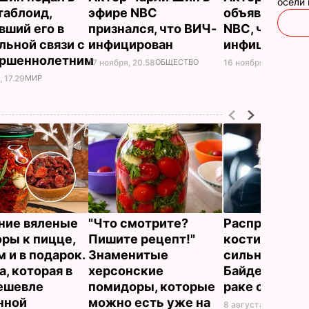
осели
таблоид,
эфире NBC
объявит в эф
вший его в
признался, что ВИЧ-
NBC, что он 
льной связи с
инфицирован
инфицирован
ершеннолетним
17 ноября, 20.58
ОБЩЕСТВО
16 ноября, 21.22
ОБЩ
 17.29
МИР
ние вяленые
"Что смотрите?
Распростран
ры к пицце,
Пишите рецепт!"
кости и прич
 и в подарок.
Знаменитые
сильную бол
а, которая в
херсонские
Байдена расс
ешевле
помидоры, которые
раке отца
нной
можно есть уже на
8 августа, 23.28
МИР