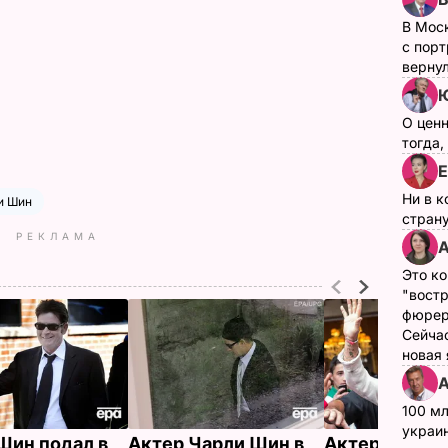
В Мос
с пор
верну
Ю
О цен
тогда,
Е
Ни в к
и Шин
страну
РЕКЛАМА
А
Это ко
"вост
фюрер
Сейчас
новая
А
100 мл
украин
Шин подал в
Актер Чарли Шин в
Актер Чарли