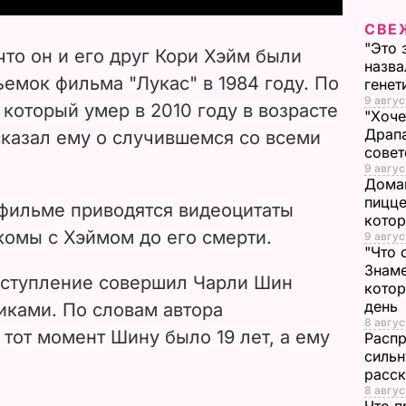
СВЕ
V
"Это 
что он и его друг Кори Хэйм были
назва
i
емок фильма "Лукас" в 1984 году. По
генет
9 авгус
который умер в 2010 году в возрасте
d
"Хоче
Драпа
сказал ему о случившемся со всеми
e
совет
9 авгус
Дома
o
пицце
фильме приводятся видеоцитаты
котор
комы с Хэймом до его смерти.
9 авгус
"Что 
Знаме
еступление совершил Чарли Шин
котор
день
иками. По словам автора
8 авгус
 тот момент Шину было 19 лет, а ему
Распр
сильн
расск
8 авгус