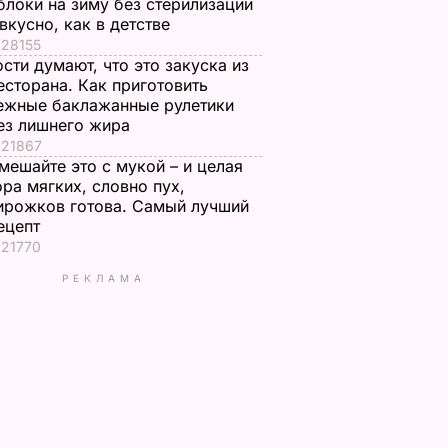
блоки на зиму без стерилизации
 вкусно, как в детстве
28155
ости думают, что это закуска из
есторана. Как приготовить
ежные баклажанные рулетики
ез лишнего жира
21867
мешайте это с мукой – и целая
ора мягких, словно пух,
ирожков готова. Самый лучший
ецепт
21770
РЕКЛАМА