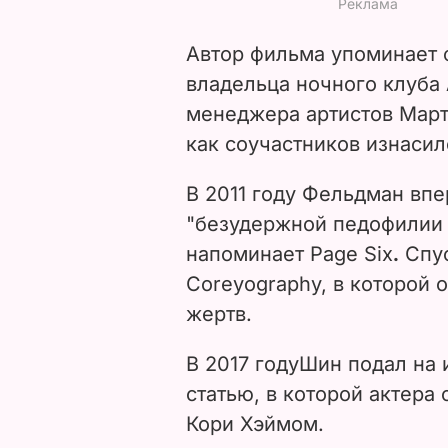
Автор фильма упоминает
владельца ночного клуба
менеджера артистов Март
как соучастников изнасил
В 2011 году Фельдман впе
"безудержной педофилии 
напоминает Page Six
.
Спус
Coreyography, в которой 
жертв.
В 2017 году
Шин подал на и
статью, в которой актера
Кори Хэймом.