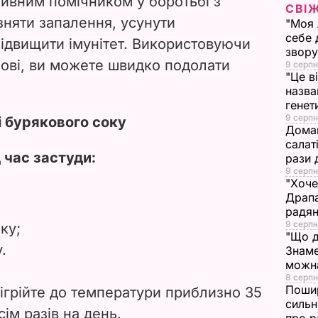
тивним помічником у боротьбі з
СВІ
i
зняти запалення, усунути
"Моя 
себе 
підвищити імунітет. Використовуючи
d
звору
нові, ви можете швидко подолати
9 серпн
e
"Це в
назва
генет
o
9 серпн
і бурякового соку
Домаш
салат
 час застуди:
рази 
9 серпн
"Хоче
Драпа
радян
9 серпн
ку;
"Що д
.
Знаме
можна
8 серпн
Пошир
дігрійте до температури приблизно 35
сильн
ім разів на день.