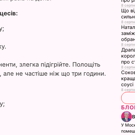
про р
8 серпн
Що ві
цесів:
сильн
8 серпн
Натал
у;
заміж
обран
8 серпн
ку.
Драпа
корол
про с
нти, злегка підігрійте. Полощіть
8 серпн
Соков
, але не частіше ніж що три години.
краща
соусі
8 серпн
у;
БЛО
У Мос
помеш