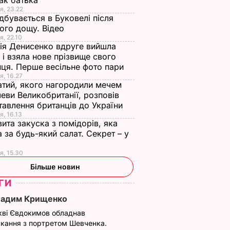
ак батька
я, 23.22
дбувається в Буковелі після
ого дощу. Відео
я, 22.10
ія Денисенко вдруге вийшла
 і взяла нове прізвище свого
ця. Перше весільне фото пари
я, 16.27
тий, якого нагородили мечем
еви Великобританії, розповів
тавлення британців до України
я, 16.13
ита закуска з помідорів, яка
 за будь-який салат. Секрет – у
я, 15.30
Більше новин
ГИ
Вадим Крищенко
кві Євдокимов обладнав
кання з портретом Шевченка.