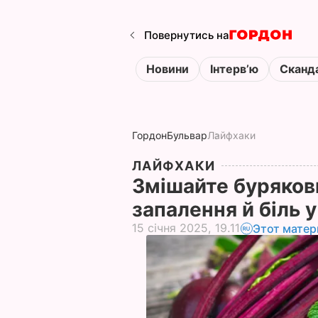
Повернутись на
Новини
Інтервʼю
Сканд
Гордон
Бульвар
Лайфхаки
ЛАЙФХАКИ
Змішайте буряковий
запалення й біль 
15 січня 2025, 19.11
Этот матер