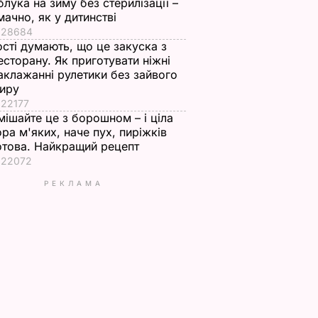
блука на зиму без стерилізації –
мачно, як у дитинстві
28684
ості думають, що це закуска з
есторану. Як приготувати ніжні
аклажанні рулетики без зайвого
иру
22177
мішайте це з борошном – і ціла
ора м'яких, наче пух, пиріжків
отова. Найкращий рецепт
22072
РЕКЛАМА