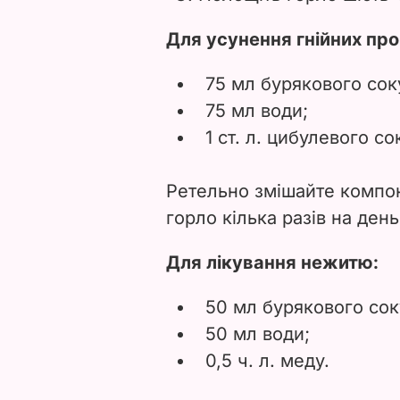
Для усунення гнійних про
75 мл бурякового сок
75 мл води;
1 ст. л. цибулевого со
Ретельно змішайте компоне
горло кілька разів на день
Для лікування нежитю:
50 мл бурякового сок
50 мл води;
0,5 ч. л. меду.