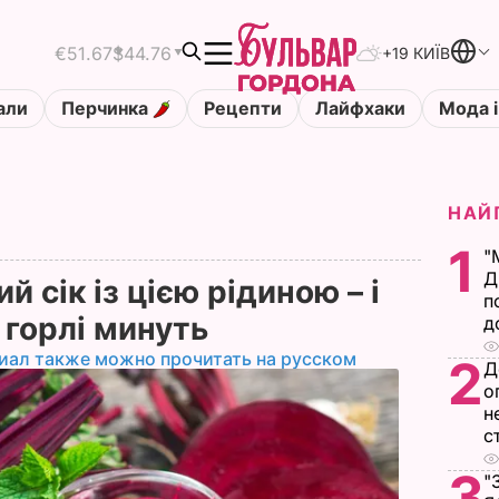
€51.67
$44.76
+19 КИЇВ
али
Перчинка
Рецепти
Лайфхаки
Мода і
НАЙ
1
"
Д
 сік із цією рідиною – і
п
у горлі минуть
д
иал также можно прочитать на русском
2
Д
о
н
с
3
"