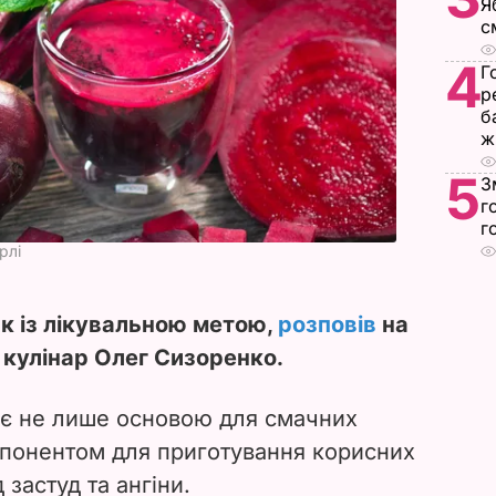
Я
с
4
Г
р
б
ж
5
З
г
г
рлі
к із лікувальною метою,
розповів
на
k кулінар Олег Сизоренко.
 є не лише основою для смачних
мпонентом для приготування корисних
 застуд та ангіни.