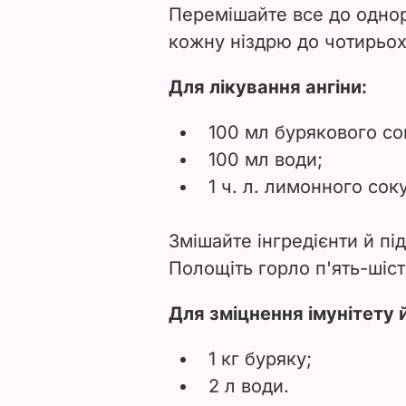
Перемішайте все до однорі
кожну ніздрю до чотирьох
Для лікування ангіни:
100 мл бурякового со
100 мл води;
1 ч. л. лимонного соку
Змішайте інгредієнти й пі
Полощіть горло п'ять-шіст
Для зміцнення імунітету 
1 кг буряку;
2 л води.