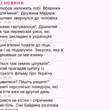
ЖІ НОВИНИ
любов належить тобі. Вбережи
для мене". Дружина Мадяра
шливо звернулся до чоловіка
я, 10.45
іками гартувалося". Драпатий
в три переможні риси, які
ично закладені в українцях
я, 09.09
ні в’ялені томати до піци,
ів і на подарунок. Закуска, яка в
дешевше за магазинну
я, 08.39
ться там землю цілувати".
тий пригадав цитату із
ського фільму про Україну
я, 08.08
ивитеся? Пишіть рецепт!"
ниті херсонські помідори, які
 їсти вже на другий день
я, 23.55
ився на кістки і спричиняє
ий біль. Син Байдена розповів