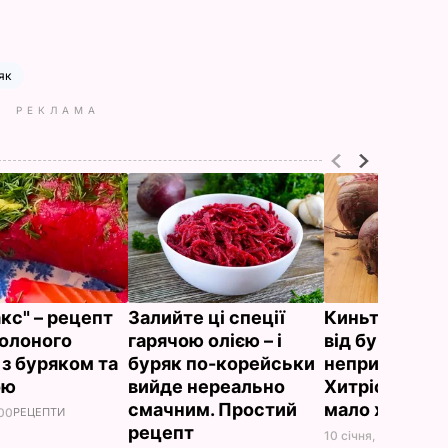
як
РЕКЛАМА
кс" – рецепт
Залийте ці спеції
Киньте це в ок
олоного
гарячою олією – і
від буряків н
 з буряком та
буряк по-корейськи
неприємного 
ою
вийде нереально
Хитрість, про
смачним. Простий
мало хто зна
.00
РЕЦЕПТИ
рецепт
10 січня, 16.24
ЛАЙФ