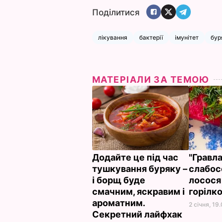
Поділитися
лікування
бактерії
імунітет
бур
МАТЕРІАЛИ ЗА ТЕМОЮ
Додайте це під час
"Гравла
тушкування буряку –
слабос
і борщ буде
лосося
смачним, яскравим і
горілк
ароматним.
2 січня, 19
Секретний лайфхак