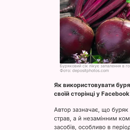
Буряковий сік лікує запалення в го
Фото: depositphotos.com
Як використовувати буря
своїй сторінці у Faceboo
Автор зазначає, що буряк
страв, а й незамінним ко
засобів, особливо в період