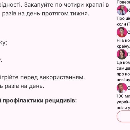
Поверн
дності. Закапуйте по чотири краплі в
Ю
 разів на день протягом тижня.
Про ці
коли ї
О
Ні в к
ку;
країну
Г
.
Це ком
самце
про ко
дігрійте перед використанням.
нові ч
ь разів на день.
О
100 мл
й профілактики рецидивів:
україн
осіли