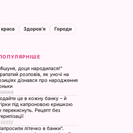
 краса
Здоровʼя
Городи
ПОПУЛЯРНІШЕ
Мішуня, доця народилася!"
рапатий розповів, як уночі на
озиціях дізнався про народження
оньки
69068
одайте це в кожну банку – й
гірки під капроновою кришкою
е перекиснуть. Рецепт без
терилізації
30252
Запросили літечко в банки".