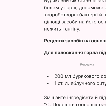
Буряковий сік стане ефек
болем у горлі, допоможе 
хвороботворні бактерії й 
цілющі засоби на його ос
нежить і ангіну.
Рецепти засобів на основ
Для полоскання горла під
200 мл бурякового со
1 ст. л. яблучного оцту
Змішайте інгредієнти й пі
°C. Полощіть горло шість-с