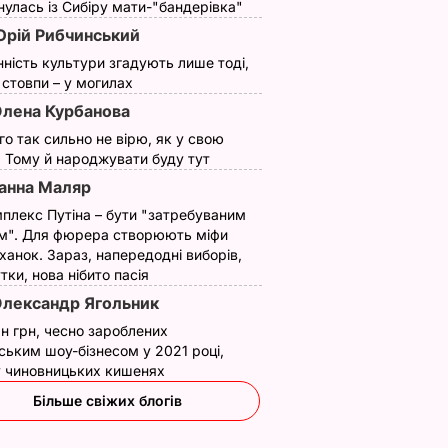
улась із Сибіру мати-"бандерівка"
рій Рибчинський
нність культури згадують лише тоді,
ї стовпи – у могилах
лена Курбанова
ого так сильно не вірю, як у свою
. Тому й народжувати буду тут
анна Маляр
плекс Путіна – бути "затребуваним
м". Для фюрера створюють міфи
ханок. Зараз, напередодні виборів,
утки, нова нібито пасія
лександр Ягольник
н грн, чесно зароблених
ським шоу-бізнесом у 2021 році,
 у чиновницьких кишенях
Більше свіжих блогів