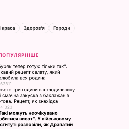
і краса
Здоровʼя
Городи
ПОПУЛЯРНІШЕ
Буряк тепер готую тільки так".
ікавий рецепт салату, який
олюбила вся родина
63811
сього три години в холодильнику
 і смачна закуска з баклажанів
отова. Рецепт, як знахідка
41323
Такі можуть неочікувано
обитися висот". У військовому
нституті розповіли, як Драпатий