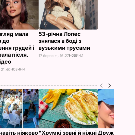
игляд мала
53-річна Лопес
р до
знялася в боді з
ння грудей і
вузькими трусами
ала після.
17 березня, 16.27
НОВИНИ
відео
 21.40
НОВИНИ
навіть ніяково
"Хрумкі зовні й ніжні
Дружину Рон