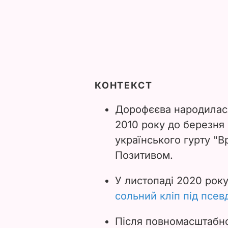
КОНТЕКСТ
Дорофєєва народилася
2010 року до березня
українського гурту "Вр
Позитивом.
У листопаді 2020 рок
сольний кліп під псе
Після повномасштабно