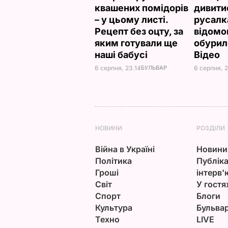
квашених помідорів
дивити
– у цьому листі.
русалк
Рецепт без оцту, за
відомо
яким готували ще
обурил
наші бабусі
Відео
6 серпня, 23.14
БУЛЬВАР
6 серпня, 
НОВИНИ
РОЗДІЛИ
Війна в Україні
Новини
Політика
Публіка
Гроші
інтерв'
Світ
У гостя
Спорт
Блоги
Культура
Бульва
Техно
LIVE