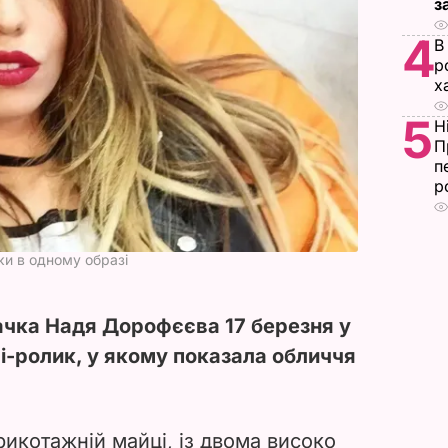
з
4
В
р
х
5
Н
П
п
р
и в одному образі
вачка Надя Дорофєєва 17 березня у
-ролик, у якому показала обличчя
трикотажній майці, із двома високо