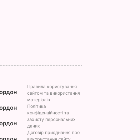
тою. Що
меншими – дієві
насправді
ивдникам
поради "без води",
проігнорував 45-
як не переплачувати
річчя дружини
за комуналку
принца Гаррі і не
ВАР
привітав невістку
6 серпня, 17.13
БУЛЬВАР
6 серпня, 16.36
БУЛЬВАР
Правила користування
ордон
сайтом та використання
матеріалів
Політика
ордон
конфіденційності та
захисту персональних
ордон
даних
Договір приєднання про
ордон
використання сайту