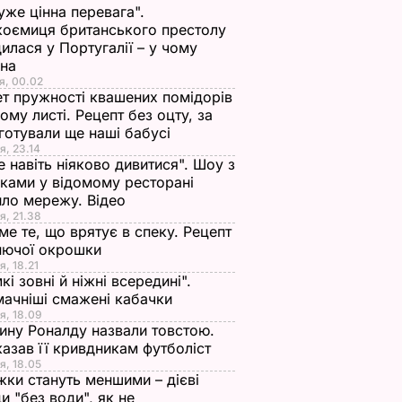
уже цінна перевага".
оємиця британського престолу
илася у Португалії – у чому
ина
я, 00.02
т пружності квашених помідорів
ьому листі. Рецепт без оцту, за
готували ще наші бабусі
я, 23.14
е навіть ніяково дивитися". Шоу з
ками у відомому ресторані
ло мережу. Відео
я, 21.38
ме те, що врятує в спеку. Рецепт
нючої окрошки
я, 18.21
кі зовні й ніжні всередині".
ачніші смажені кабачки
я, 18.09
ну Роналду назвали товстою.
азав її кривдникам футболіст
я, 18.05
жки стануть меншими – дієві
и "без води", як не