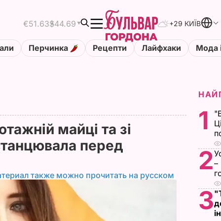
€51.63
$44.69
+29 КИЇВ
али
Перчинка
Рецепти
Лайфхаки
Мода 
НАЙ
1
"
Ц
тажній майці та зі
п
 станцювала перед
2
У
–
г
атериал также можно прочитать на русском
3
"
д
і