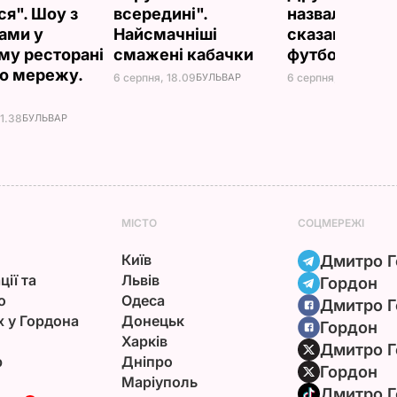
ся". Шоу з
всередині".
назвали товс
ами у
Найсмачніші
сказав її кр
му ресторані
смажені кабачки
футболіст
о мережу.
6 серпня, 18.09
БУЛЬВАР
6 серпня, 18.05
БУЛЬ
21.38
БУЛЬВАР
МІСТО
СОЦМЕРЕЖІ
Київ
Дмитро Г
ції та
Львів
Гордон
ю
Одеса
Дмитро Г
х у Гордона
Донецьк
Гордон
Харків
Дмитро Г
р
Дніпро
Гордон
Маріуполь
Дмитро Г