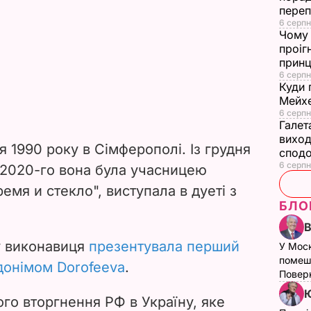
переп
6 серпн
Чому 
проіг
принц
6 серпн
Куди 
Мейхе
6 серпн
Галет
виход
 1990 року в Сімферополі. Із грудня
сподо
6 серпн
 2020-го вона була учасницею
емя и стекло", виступала в дуеті з
БЛО
у виконавиця
презентувала перший
У Мос
помеш
вдонімом Dorofeeva
.
Поверн
Ю
го вторгнення РФ в Україну, яке