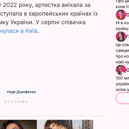
Про ці
2022 року, артистка виїхала за
коли ї
ступала в європейських країнах із
О
ку України. У серпні співачка
Ні в к
країну
нулася в Київ
.
Г
Це ком
самце
про ко
нові ч
О
100 мл
україн
осіли
Надя Дорофєєва
РЕКЛАМА