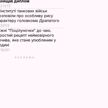
ахищав диплом
27273
 інституті танкових військ
озповіли про особливу рису
арактеру головкома Драпатого
25113
іжні "Поцілуночки" до чаю.
ростий рецепт неймовірного
ечива, яке стане улюбленим у
одині
18261
РЕКЛАМА