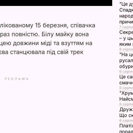
"Це д
Спадк
V
народ
прич
i
лікованому 15 березня, співачка
7 серпн
Секре
раз повністю. Білу майку вона
d
– у ц
ею довжини міді та взуттям на
яким 
6 серпн
e
ва станцювала під свій трек
"На ц
русал
o
обури
6 серпн
Це са
РЕКЛАМА
смач
6 серпн
"Хрум
Найсм
6 серпн
Дружи
Що ск
6 серпн
Платі
порад