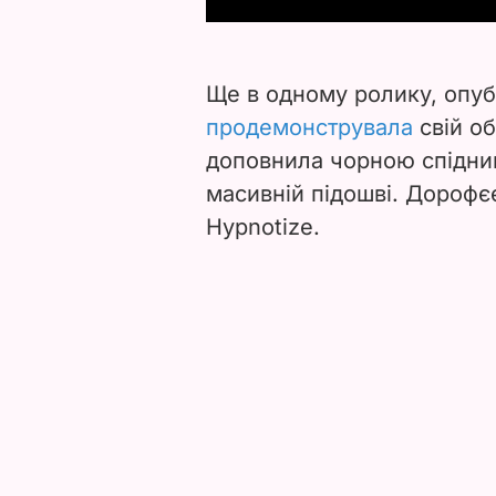
Ще в одному ролику, опуб
продемонструвала
свій об
доповнила чорною спідниц
масивній підошві. Дорофєє
Hypnotize.