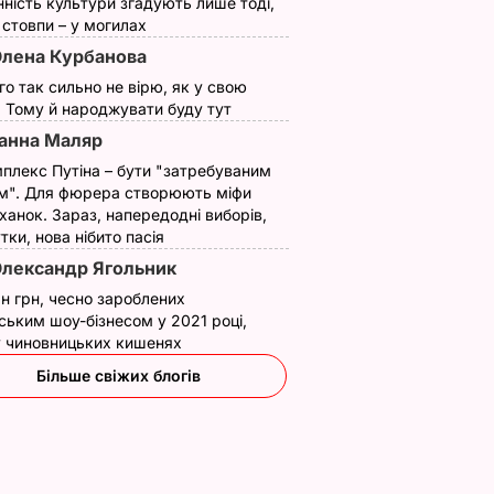
нність культури згадують лише тоді,
ї стовпи – у могилах
лена Курбанова
ого так сильно не вірю, як у свою
. Тому й народжувати буду тут
анна Маляр
плекс Путіна – бути "затребуваним
м". Для фюрера створюють міфи
ханок. Зараз, напередодні виборів,
утки, нова нібито пасія
лександр Ягольник
н грн, чесно зароблених
ським шоу-бізнесом у 2021 році,
 у чиновницьких кишенях
Більше свіжих блогів