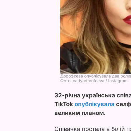
Дорофєєва опублікувала два ролик
Фото: nadyadorofeeva / Instagram
32-річна українська спі
TikTok
опублікувала
селфі
великим планом.
Співачка постала в білій 