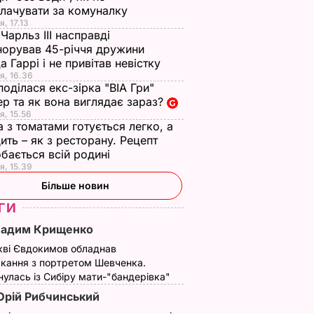
лачувати за комуналку
я, 17.13
Чарльз III насправді
норував 45-річчя дружини
а Гаррі і не привітав невістку
я, 16.36
поділася екс-зірка "ВІА Гри"
р та як вона виглядає зараз?
я, 15.56
а з томатами готується легко, а
ить – як з ресторану. Рецепт
бається всій родині
я, 15.39
Більше новин
ГИ
Вадим Крищенко
кві Євдокимов обладнав
кання з портретом Шевченка.
улась із Сибіру мати-"бандерівка"
рій Рибчинський