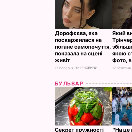
Дорофєєва, яка
Який в
поскаржилася на
Трінче
погане самопочуття,
збільше
показала на сцені
якою ст
живіт
Фото, 
17 березня, 12.15
НОВИНИ
17 березня,
БУЛЬВАР
Секрет пружності
"На це 