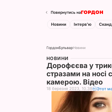
Повернутись на
Новини
Інтервʼю
Сканд
Гордон
Бульвар
Новини
НОВИНИ
Дорофєєва у трико
стразами на носі
камерою. Відео
18 березня 2023, 10.38
Этот м