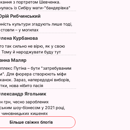
кання з портретом Шевченка.
улась із Сибіру мати-"бандерівка"
рій Рибчинський
нність культури згадують лише тоді,
ї стовпи – у могилах
лена Курбанова
ого так сильно не вірю, як у свою
. Тому й народжувати буду тут
анна Маляр
плекс Путіна – бути "затребуваним
м". Для фюрера створюють міфи
ханок. Зараз, напередодні виборів,
утки, нова нібито пасія
лександр Ягольник
н грн, чесно зароблених
ським шоу-бізнесом у 2021 році,
 у чиновницьких кишенях
Більше свіжих блогів