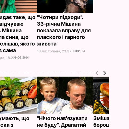
видає таке, що
"Чотири підходи".
 відчуваю
33-річна Мішина
. Мішина
показала вправу для
ла сина, що
плаского і гарного
слішав, якого
живота
є сама
18 листопада, 23.37
НОВИНИ
да, 18.22
НОВИНИ
думають, що
"Нічого нав'язувати
Змішайте це 
ска з
не буду". Драпатий
борошном – і 