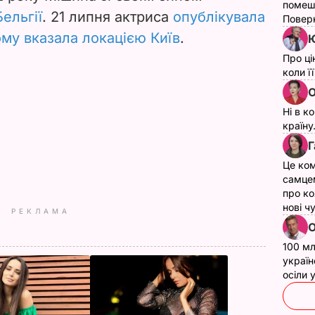
помеш
Бельгії
. 21 липня актриса
опублікувала
Поверн
кому вказала локацією Київ
.
Ю
Про ці
коли ї
О
Ні в к
країну
Г
Це ком
самце
про ко
нові ч
РЕКЛАМА
О
100 мл
україн
осіли