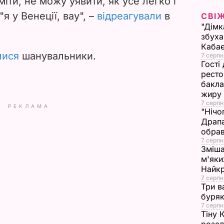
ти, не можу уявити, як усе легко і
 "я у Венеції, вау",
–
відреагували
в
СВІ
d
"Дімк
збуха
e
Каба
лися
шанувальники.
7 серпн
o
Гості
ресто
бакла
жиру
7 серпн
РЕКЛАМА
"Нічо
Драпа
обрав
7 серпн
Зміша
м'яки
Найк
7 серпн
Три в
буряк
7 серпн
Тіну 