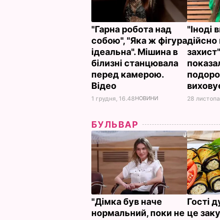
"Гарна робота над
"Іноді 
собою", "Яка ж фігура
дійсно
ідеальна". Мішина в
захист"
білизні станцювала
показа
перед камерою.
подоро
Відео
вихову
1 грудня, 16.48
НОВИНИ
28 листопа
БУЛЬВАР
"Дімка був наче
Гості 
нормальний, поки не
це заку