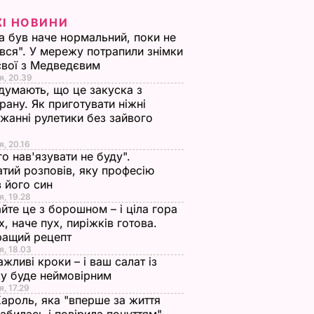
ЖІ НОВИНИ
а був наче нормальний, поки не
вся". У мережу потрапили знімки
євої з Медведєвим
я, 20.39
 думають, що це закуска з
рану. Як приготувати ніжні
жанні рулетики без зайвого
я, 20.16
го нав'язувати не буду".
тий розповів, яку професію
 його син
я, 19.28
йте це з борошном – і ціла гора
х, наче пух, пиріжків готова.
ращий рецепт
я, 18.03
ажливі кроки – і ваш салат із
у буде неймовірним
я, 17.29
Кароль, яка "вперше за життя