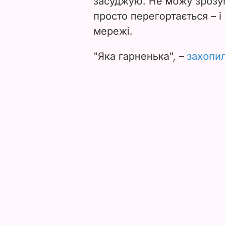
засуджую. Не можу зрозумі
просто перегортається –
і
мережі.
"Яка гарненька", –
захопи