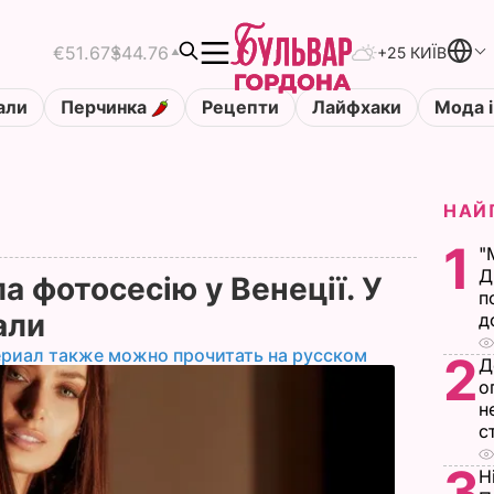
€51.67
$44.76
+25 КИЇВ
али
Перчинка
Рецепти
Лайфхаки
Мода і
НАЙ
1
"
Д
 фотосесію у Венеції. У
п
али
д
ериал также можно прочитать на русском
2
Д
о
н
с
3
Н