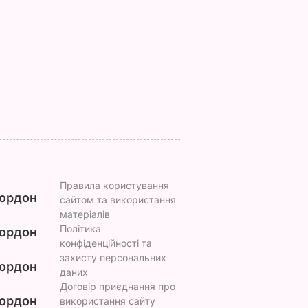
аче пух,
буде неймовірним
розслабилась і
ва.
повірила почуттям",
7 серпня, 17.29
БУЛЬВАР
ецепт
викликали на допит
Що сталося
ВАР
7 серпня, 17.26
БУЛЬВАР
Правила користування
ордон
сайтом та використання
матеріалів
Політика
ордон
конфіденційності та
захисту персональних
ордон
даних
Договір приєднання про
ордон
використання сайту