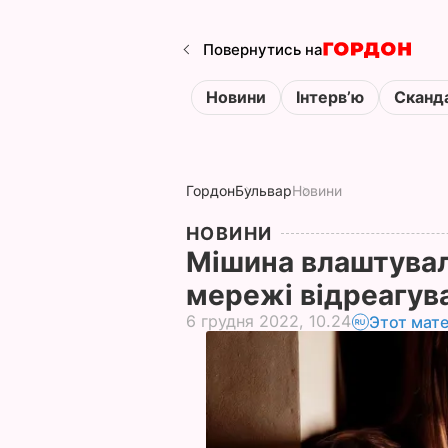
Повернутись на
Новини
Інтервʼю
Сканд
Гордон
Бульвар
Новини
НОВИНИ
Мішина влаштувала
мережі відреагув
6 грудня 2022, 10.24
Этот мат