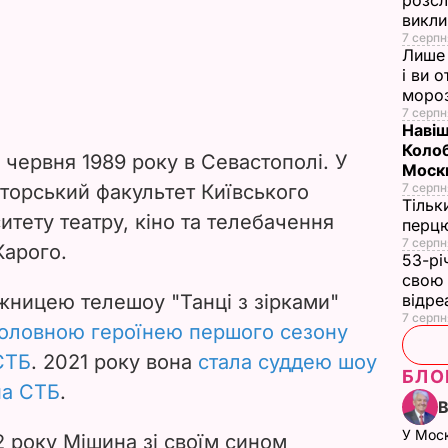
розсл
викли
7 серпн
Лише 
і ви 
моро
7 серпн
Навіщ
Колоб
червня 1989 року в Севастополі. У
Москв
кторський факультет Київського
7 серпн
Тільк
итету театру, кіно та телебачення
перцю
7 серпн
Карого.
53-рі
свою 
жницею телешоу "Танці з зірками"
відре
7 серпн
головною героїнею першого сезону
СТБ
. 2021 року вона
стала суддею шоу
БЛО
на СТБ
.
У Мос
2 року Мішина зі своїм сином