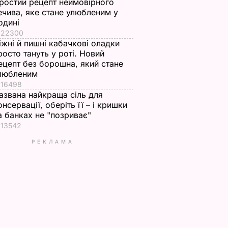
ростий рецепт неймовірного
ечива, яке стане улюбленим у
одині
22300
іжні й пишні кабачкові оладки
росто тануть у роті. Новий
ецепт без борошна, який стане
любленим
16498
азвана найкраща сіль для
онсервації, оберіть її – і кришки
а банках не "позриває"
13542
РЕКЛАМА