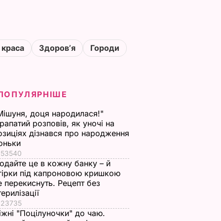
 краса
Здоровʼя
Городи
ПОПУЛЯРНІШЕ
Мішуня, доця народилася!"
рапатий розповів, як уночі на
озиціях дізнався про народження
оньки
53540
одайте це в кожну банку – й
гірки під капроновою кришкою
е перекиснуть. Рецепт без
терилізації
23735
іжні "Поцілуночки" до чаю.