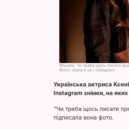
Мішина: Чи треба щось писати про
Фото: misha.k.ua / Instagram
Українська актриса Ксен
Instagram знімки, на яких 
"Чи треба щось писати про
підписала
вона
фото.