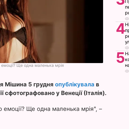
П
п
р
4
Н
п
р
у
5
Н
к
н
 емоції? Ще одна маленька мрія
ія Мішина 5 грудня
опублікувала
в
її сфотографовано у Венеції (Італія).
 емоції? Ще одна маленька мрія", –