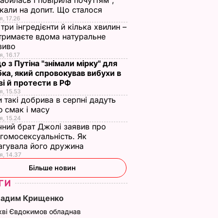
абилась і повірила почуттям",
кали на допит. Що сталося
я, 17.26
три інгредієнти й кілька хвилин –
отримаєте вдома натуральне
зиво
я, 16.17
о з Путіна "знімали мірку" для
ка, який спровокував вибухи в
і й протести в РФ
я, 15.53
и такі добрива в серпні дадуть
 смак і масу
я, 15.24
чний брат Джолі заявив про
гомосексуальність. Як
агувала його дружина
я, 14.37
Більше новин
ГИ
Вадим Крищенко
кві Євдокимов обладнав