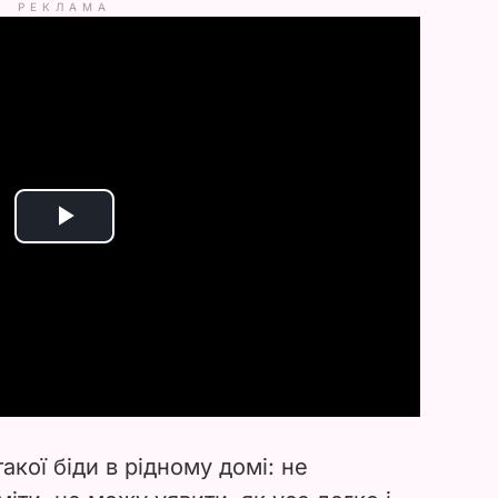
РЕКЛАМА
P
l
a
y
V
такої біди в рідному домі: не
i