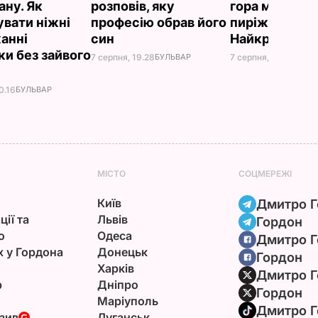
ану. Як
розповів, яку
гора м'яких, н
увати ніжні
професію обрав його
пиріжків гото
анні
син
Найкращий р
ки без зайвого
7 серпня, 19.28
БУЛЬВАР
7 серпня, 18.03
БУЛЬ
0.16
БУЛЬВАР
МІСТО
СОЦМЕРЕЖІ
Київ
Дмитро Г
ції та
Львів
Гордон
ю
Одеса
Дмитро Г
х у Гордона
Донецьк
Гордон
Харків
Дмитро Г
р
Дніпро
Гордон
Маріуполь
Дмитро Г
зив
Луганськ