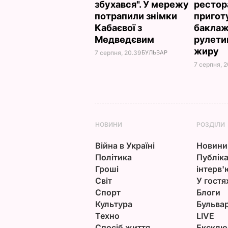
збухався". У мережу
рестор
потрапили знімки
пригот
Кабаєвої з
баклаж
Медведєвим
рулети
жиру
7 серпня, 20.39
БУЛЬВАР
7 серпня, 2
НОВИНИ
РОЗДІЛИ
Війна в Україні
Новини
Політика
Публіка
Гроші
інтерв'
Світ
У гостя
Спорт
Блоги
Культура
Бульва
Техно
LIVE
Спосіб життя
Ексклю