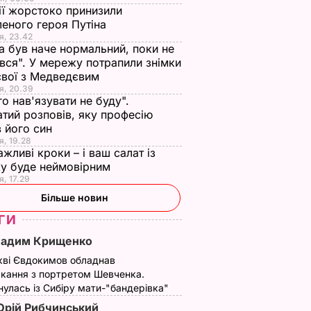
ії жорстоко принизили
еного героя Путіна
я, 23.42
а був наче нормальний, поки не
вся". У мережу потрапили знімки
євої з Медведєвим
я, 20.39
го нав'язувати не буду".
тий розповів, яку професію
 його син
я, 19.28
ажливі кроки – і ваш салат із
у буде неймовірним
я, 17.29
Більше новин
ГИ
Вадим Крищенко
кві Євдокимов обладнав
кання з портретом Шевченка.
улась із Сибіру мати-"бандерівка"
рій Рибчинський