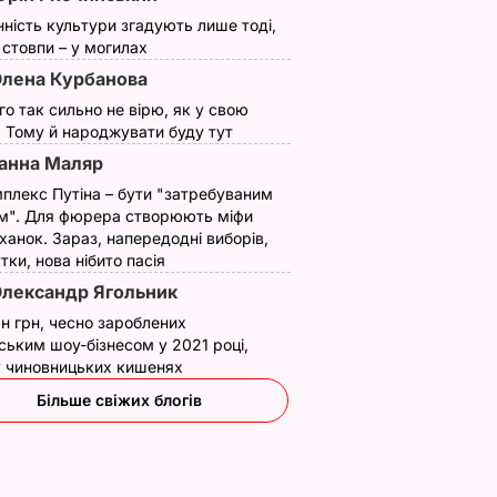
нність культури згадують лише тоді,
ї стовпи – у могилах
лена Курбанова
ого так сильно не вірю, як у свою
. Тому й народжувати буду тут
анна Маляр
плекс Путіна – бути "затребуваним
м". Для фюрера створюють міфи
ханок. Зараз, напередодні виборів,
утки, нова нібито пасія
лександр Ягольник
н грн, чесно зароблених
ським шоу-бізнесом у 2021 році,
 у чиновницьких кишенях
Більше свіжих блогів