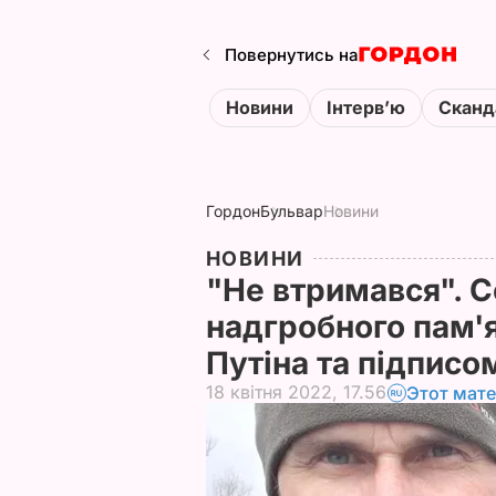
Повернутись на
Новини
Інтервʼю
Сканд
Гордон
Бульвар
Новини
НОВИНИ
"Не втримався". С
надгробного пам'
Путіна та підписо
18 квітня 2022, 17.56
Этот мате