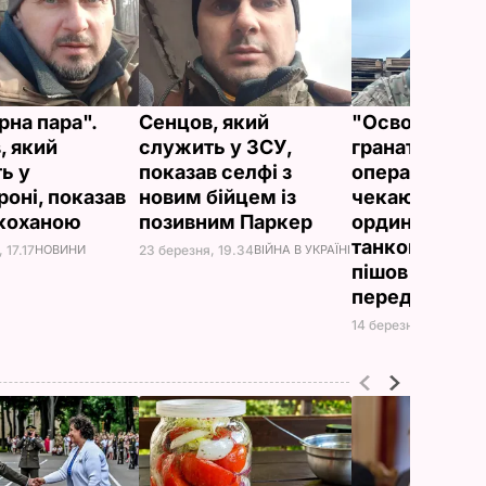
рна пара".
Сенцов, який
"Освоїв кулем
, який
служить у ЗСУ,
гранатомет, с
ь у
показав селфі з
оператором 
роні, показав
новим бійцем із
чекаю зустріч
 коханою
позивним Паркер
ординським
танком". Сен
 17.17
НОВИНИ
23 березня, 19.34
ВІЙНА В УКРАЇНІ
пішов воюват
передову
14 березня, 18.38
НО