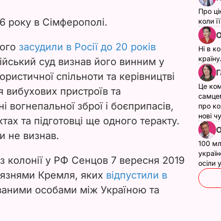
Про ці
6 року в Сімферополі.
коли ї
О
його
засудили в Росії до 20 років
Ні в к
країну
ійський суд визнав його винним у
Г
ористичної спільноти та керівництві
Це ком
я вибухових пристроїв та
самце
і вогнепальної зброї і боєприпасів,
про ко
нові ч
тах та підготовці ще одного теракту.
О
и не визнав.
100 мл
україн
з колонії у РФ Сенцов 7 вересня 2019
осіли
в'язнями Кремля, яких
відпустили в
аними особами між Україною та