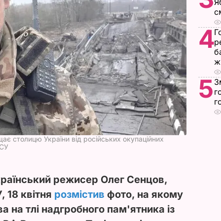
Я
с
4
Г
р
б
ж
5
З
г
г
щає столицю України від російських окупаційних
ЗСУ
український режисер Олег Сенцов,
, 18 квітня
розмістив
фото, на якому
а на тлі надгробного пам'ятника із