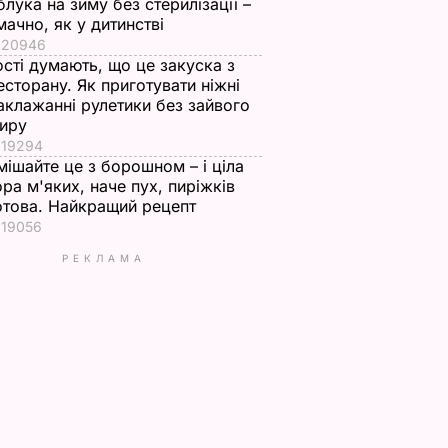
блука на зиму без стерилізації –
мачно, як у дитинстві
20946
ості думають, що це закуска з
есторану. Як приготувати ніжні
аклажанні рулетики без зайвого
иру
19294
мішайте це з борошном – і ціла
ора м'яких, наче пух, пиріжків
отова. Найкращий рецепт
19056
РЕКЛАМА