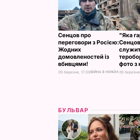
Сенцов про
"Яка га
переговори з Росією:
Сенцов
Жодних
служит
домовленостей із
теробо
вбивцями!
фото з
29 березня, 17.09
ВІЙНА В УКРАЇНІ
26 березня,
БУЛЬВАР