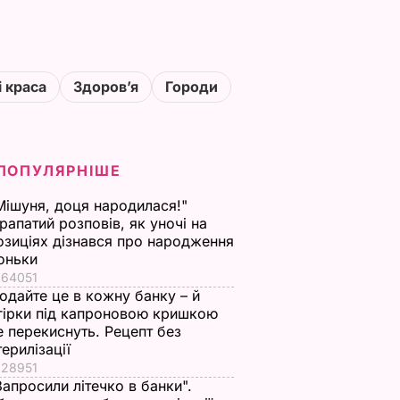
і краса
Здоровʼя
Городи
ПОПУЛЯРНІШЕ
Мішуня, доця народилася!"
рапатий розповів, як уночі на
озиціях дізнався про народження
оньки
64051
одайте це в кожну банку – й
гірки під капроновою кришкою
е перекиснуть. Рецепт без
терилізації
28951
Запросили літечко в банки".