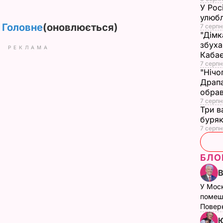
У Рос
улюбл
. Головне
(оновлюється)
7 серпн
"Дімк
збуха
РЕКЛАМА
Каба
7 серпн
"Нічо
Драпа
обрав
7 серпн
Три в
буряк
7 серпн
БЛО
У Мос
помеш
Поверн
Ю