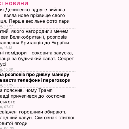
ЖІ НОВИНИ
ія Денисенко вдруге вийшла
 і взяла нове прізвище свого
ця. Перше весільне фото пари
я, 16.27
тий, якого нагородили мечем
еви Великобританії, розповів
тавлення британців до України
я, 16.13
ні помідори – соковита закуска,
раща за будь-який салат. Секрет
оусі
я, 15.30
а розповів про дивну манеру
а вести телефонні переговори
я, 10.25
а пояснив, чому Трамп
авді причепився до костюма
нського
я, 07.07
свідчені городники обирають
лодший кавун. Сім ознак стиглої
овитої ягоди
я, 00.05