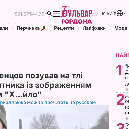
€51.67
$44.76
+19 КИЇВ
али
Перчинка
Рецепти
Лайфхаки
Мода 
НАЙ
1
"
Д
енцов позував на тлі
п
ятника із зображенням
д
м "Х...йло"
2
Д
о
риал также можно прочитать на русском
н
с
3
"