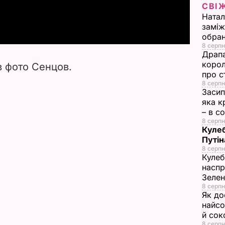
СВІ
a
Натал
заміж
y
обран
8 серпн
V
Драпа
корол
в фото Сенцов.
про с
i
8 серпн
Засип
d
яка к
– в с
e
8 серпн
Кулеб
Путін
o
8 серпн
Кулеб
наспр
Зеле
8 серпн
Як до
найсо
й сок
8 серпн