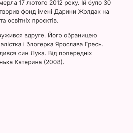
ерла 17 лютого 2012 року. Їй було 30
н створив фонд імені Дарини Жолдак на
а освітніх проєктів.
ружився вдруге. Його обраницею
алістка і блогерка Ярослава Гресь.
дився син Лука. Від попередніх
онька Катерина (2008).