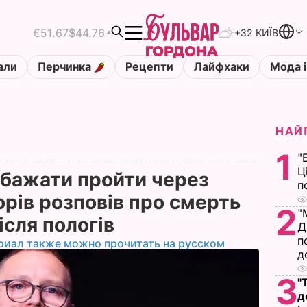
€51.67
$44.76
+32 КИЇВ
али
Перчинка
Рецепти
Лайфхаки
Мода і
НАЙ
1
"
Ц
обажати пройти через
п
рів розповів про смерть
2
"
ісля пологів
Д
п
риал также можно прочитать на русском
д
3
"
д