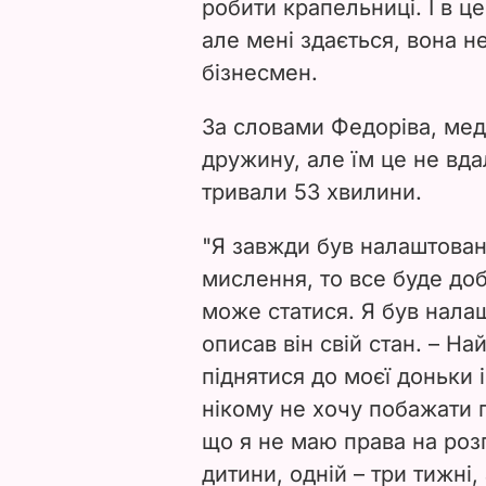
робити крапельниці. І в ц
але мені здається, вона н
бізнесмен.
За словами Федоріва, мед
дружину, але їм це не вда
тривали 53 хвилини.
"Я завжди був налаштован
мислення, то все буде до
може статися. Я був налаш
описав він свій стан. – Н
піднятися до моєї доньки 
нікому не хочу побажати 
що я не маю права на розп
дитини, одній – три тижні, 