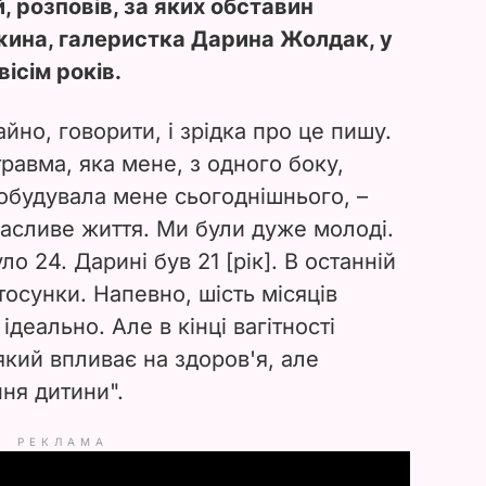
, розповів, за яких обставин
ина, галеристка Дарина Жолдак, у
ісім років.
йно, говорити, і зрідка про це пишу.
травма, яка мене, з одного боку,
побудувала мене сьогоднішнього, –
щасливе життя. Ми були дуже молоді.
о 24. Дарині був 21 [рік]. В останній
тосунки. Напевно, шість місяців
ідеально. Але в кінці вагітності
який впливає на здоров'я, але
ня дитини".
РЕКЛАМА