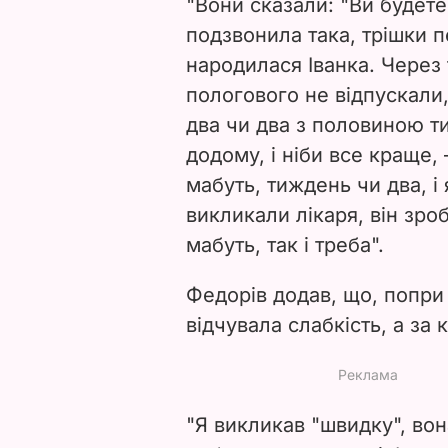
"Вони сказали: "Ви будете
подзвонила така, трішки п
народилася Іванка. Через т
пологового не відпускали,
два чи два з половиною ти
додому, і ніби все краще,
мабуть, тиждень чи два, і 
викликали лікаря, він зроб
мабуть, так і треба".
Федорів додав, що, попри 
відчувала слабкість, а за к
"Я викликав "швидку", вон