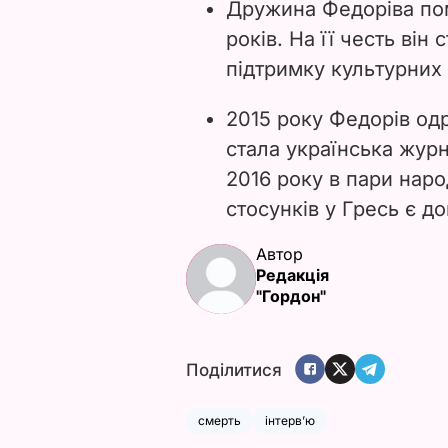
Дружина Федоріва пом
років. На її честь ві
підтримку культурних т
2015 року Федорів од
стала українська журн
2016 року в пари наро
стосунків у Гресь є д
Автор
Редакція
"Гордон"
Поділитися
смерть
інтерв’ю