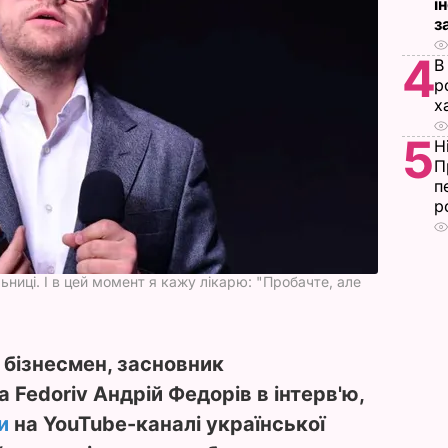
і
з
4
В
р
х
5
Н
П
п
р
ьниці. І в цей момент я кажу лікарю: "Пробачте, але
 бізнесмен, засновник
 Fedoriv Андрій Федорів в інтерв'ю,
и
на YouTube-каналі української