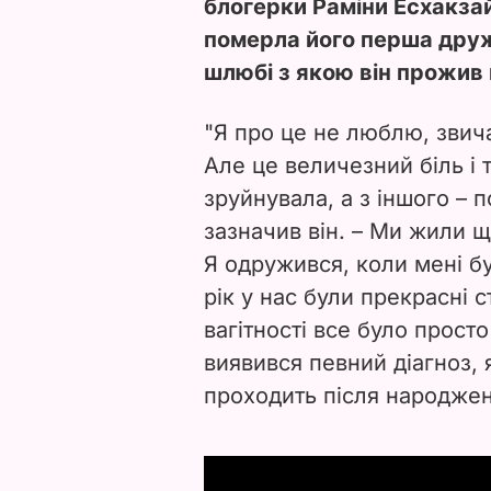
блогерки Раміни Есхакзай
померла його перша друж
шлюбі з якою він прожив в
"Я про це не люблю, звича
Але це величезний біль і 
зруйнувала, а з іншого – 
зазначив він. – Ми жили 
Я одружився, коли мені бул
рік у нас були прекрасні с
вагітності все було просто 
виявився певний діагноз, 
проходить після народжен