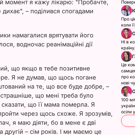
ей момент я кажу лікарю: "Пробачте,
Поверн
Ю
е дихає", – поділився спогадами
Про ці
коли ї
О
ики намагалися врятувати його
Ні в к
лося, водночас реанімаційні дії
країну
Г
Це ком
ий, що якщо в тебе позитивне
самце
бре. Я не думав, що щось погане
про ко
нові ч
тований на те, що все буде добре, –
О
айстрашніше, що мені треба було
100 мл
і сказати, що її мама померла. Я
україн
осіли
пройти через щось схоже. Я зрозумів,
ач, я маю діяти, бо в мене є дві
а другій – сім років. І ми маємо це