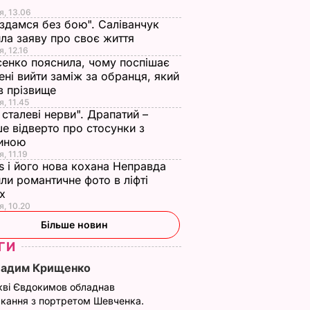
я, 13.06
 здамся без бою". Саліванчук
ла заяву про своє життя
я, 12.16
енко пояснила, чому поспішає
ені вийти заміж за обранця, який
в прізвище
я, 11.45
ї сталеві нерви". Драпатий –
е відверто про стосунки з
иною
, 11.19
s і його нова кохана Неправда
ли романтичне фото в ліфті
ох
я, 10.20
Більше новин
ГИ
Вадим Крищенко
кві Євдокимов обладнав
кання з портретом Шевченка.