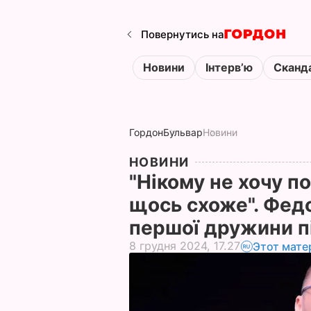
Повернутись на
Новини
Інтервʼю
Сканд
Гордон
Бульвар
Новини
НОВИНИ
"Нікому не хочу п
щось схоже". Федо
першої дружини п
8 грудня 2024, 17.27
Этот мате