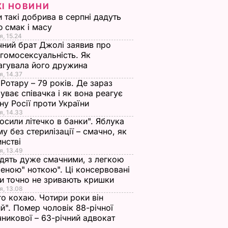
ЖІ НОВИНИ
и такі добрива в серпні дадуть
 смак і масу
я, 15.24
чний брат Джолі заявив про
гомосексуальність. Як
агувала його дружина
я, 14.37
 Ротару – 79 років. Де зараз
уває співачка і як вона реагує
йну Росії проти України
я, 14.33
осили літечко в банки". Яблука
му без стерилізації – смачно, як
инстві
я, 13.49
дять дуже смачними, з легкою
еною" ноткою". Ці консервовані
и точно не зривають кришки
я, 13.08
го кохаю. Чотири роки він
й". Помер чоловік 88-річної
никової – 63-річний адвокат