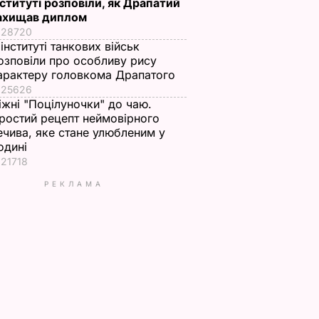
нституті розповіли, як Драпатий
ахищав диплом
28720
 інституті танкових військ
озповіли про особливу рису
арактеру головкома Драпатого
25626
іжні "Поцілуночки" до чаю.
ростий рецепт неймовірного
ечива, яке стане улюбленим у
одині
21718
РЕКЛАМА