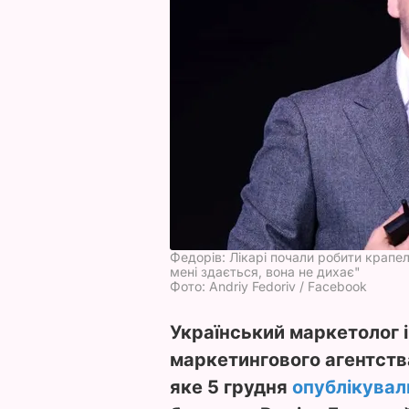
Федорів: Лікарі почали робити крапел
мені здається, вона не дихає"
Фото: Andriy Fedoriv / Facebook
Український маркетолог і
маркетингового агентства
яке 5 грудня
опублікувал