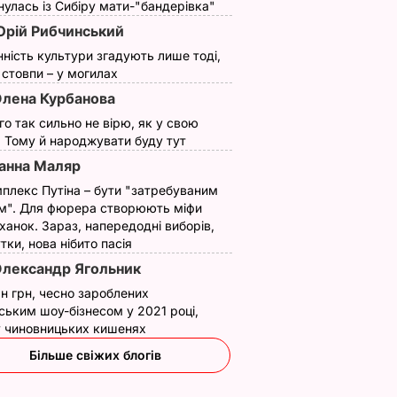
улась із Сибіру мати-"бандерівка"
рій Рибчинський
нність культури згадують лише тоді,
ї стовпи – у могилах
лена Курбанова
ого так сильно не вірю, як у свою
. Тому й народжувати буду тут
анна Маляр
плекс Путіна – бути "затребуваним
м". Для фюрера створюють міфи
ханок. Зараз, напередодні виборів,
утки, нова нібито пасія
лександр Ягольник
н грн, чесно зароблених
ським шоу-бізнесом у 2021 році,
 у чиновницьких кишенях
Більше свіжих блогів