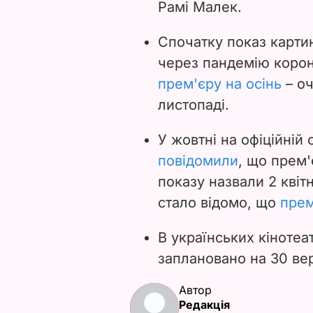
Рамі Малек.
Спочатку показ карти
через пандемію коро
прем'єру на осінь
– оч
листопаді.
У жовтні на офіційній 
повідомили
, що прем
показу назвали 2 квітн
стало відомо, що
прем
В українських кінотеа
заплановано на 30 ве
Автор
Редакція