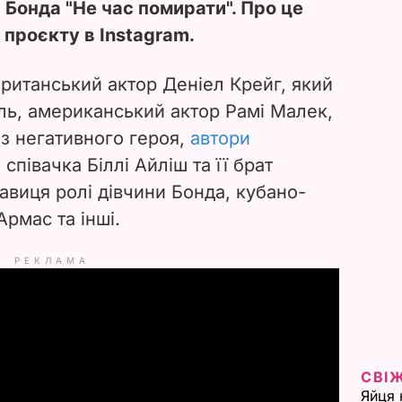
Бонда "Не час помирати". Про це
 проєкту в Instagram.
британський актор Деніел Крейг, який
оль, американський актор Рамі Малек,
аз негативного героя,
автори
співачка Біллі Айліш та її брат
авиця ролі дівчини Бонда, кубано-
Армас та інші.
РЕКЛАМА
СВІ
Яйця 