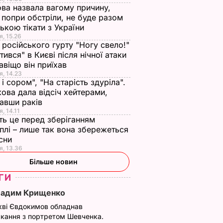
ва назвала вагому причину,
 попри обстріли, не буде разом
нькою тікати з України
я, 15.26
 російського гурту "Ногу свело!"
ітився" в Києві після нічної атаки
авіщо він приїхав
я, 14.23
 і сором", "На старість здуріла".
ова дала відсіч хейтерами,
авши раків
, 14.11
ть це перед зберіганням
плі – лише так вона збережеться
есни
я, 13.36
Більше новин
ГИ
Вадим Крищенко
кві Євдокимов обладнав
кання з портретом Шевченка.