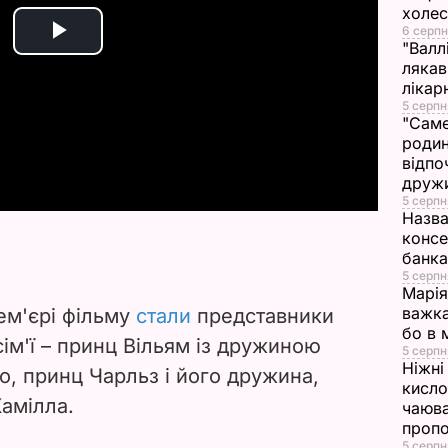
холе
6 серпн
P
"Валл
лякав
лікар
l
5 серпн
"Саме
a
родин
відпо
y
друж
5 серпн
Назва
V
консе
банка
i
5 серпн
Марія
важка
ем'єрі фільму
стали
представники
d
бо в 
сім'ї – принц Вільям із дружиною
5 серпн
e
Ніжні 
ко, принц Чарльз і його дружина,
кисло
амілла.
o
чаюва
проп
5 серпн