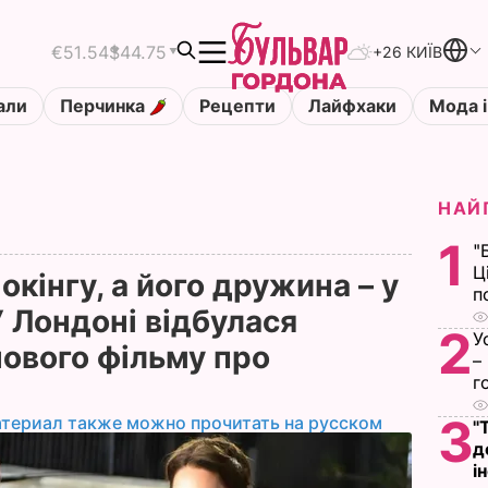
€51.54
$44.75
+26 КИЇВ
али
Перчинка
Рецепти
Лайфхаки
Мода і
НАЙ
1
"
Ц
окінгу, а його дружина – у
п
У Лондоні відбулася
2
У
нового фільму про
–
г
3
атериал также можно прочитать на русском
"
д
і