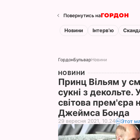
Повернутись на
Новини
Інтервʼю
Сканд
Гордон
Бульвар
Новини
НОВИНИ
Принц Вільям у см
сукні з декольте. 
світова прем'єра 
Джеймса Бонда
29 вересня 2021, 10.24
Этот м