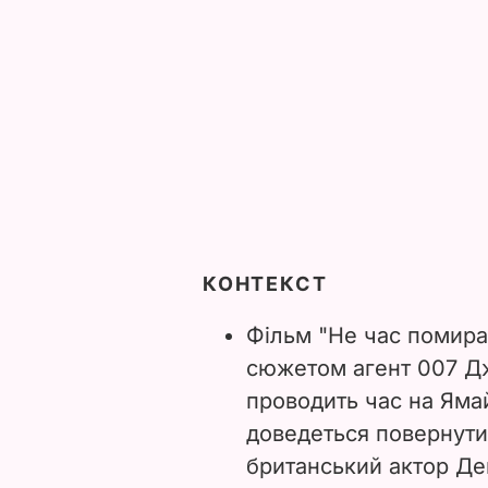
КОНТЕКСТ
Фільм "Не час помират
сюжетом агент 007 Дж
проводить час на Яма
доведеться повернути
британський актор Ден