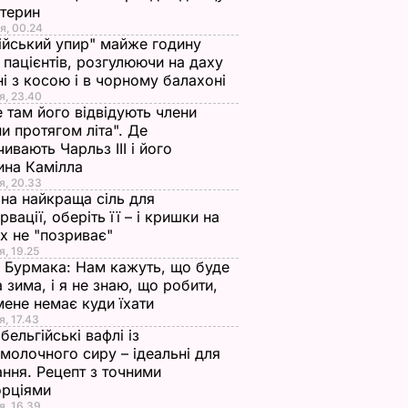
стерин
я, 00.24
ійський упир" майже годину
 пацієнтів, розгулюючи на даху
ні з косою і в чорному балахоні
я, 23.40
 там його відвідують члени
и протягом літа". Де
чивають Чарльз III і його
ина Камілла
я, 20.33
на найкраща сіль для
рвації, оберіть її – і кришки на
х не "позриває"
я, 19.25
 Бурмака: Нам кажуть, що буде
 зима, і я не знаю, що робити,
мене немає куди їхати
я, 17.43
бельгійські вафлі із
молочного сиру – ідеальні для
ння. Рецепт з точними
орціями
я, 16.39