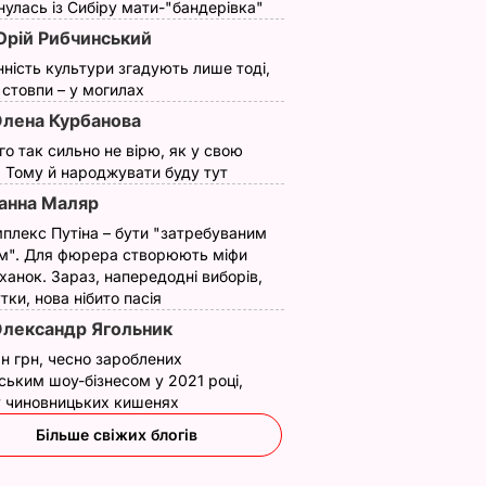
улась із Сибіру мати-"бандерівка"
рій Рибчинський
нність культури згадують лише тоді,
ї стовпи – у могилах
лена Курбанова
ого так сильно не вірю, як у свою
. Тому й народжувати буду тут
анна Маляр
плекс Путіна – бути "затребуваним
м". Для фюрера створюють міфи
ханок. Зараз, напередодні виборів,
утки, нова нібито пасія
лександр Ягольник
н грн, чесно зароблених
ським шоу-бізнесом у 2021 році,
 у чиновницьких кишенях
Більше свіжих блогів