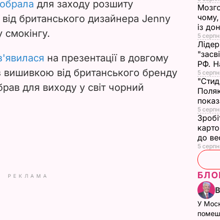
обрала
для заходу розшиту
Мозго
чому,
 від британського дизайнера Jenny
із до
у смокінгу.
5 серпн
Лідер
"засв
з'явилася
на презентації в довгому
РФ. Н
з вишивкою від британського бренду
5 серпн
"Стид
 обрав для виходу у світ чорний
Поляк
показ
5 серпня
Зробі
карто
до в
5 серпн
БЛО
РЕКЛАМА
У Мос
помеш