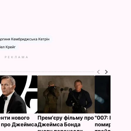
цогиня Кембриджська Кетрін
іел Крейг
РЕКЛАМА
нти нового
Прем'єру фільму про
"007: Не час
 про Джеймса
Джеймса Бонда
помирати". В