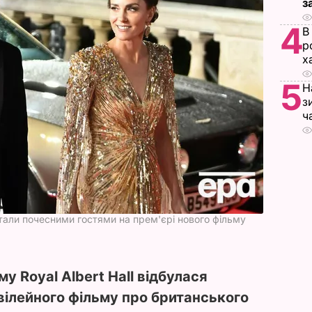
з
4
В
р
х
5
Н
з
ч
стали почесними гостями на прем'єрі нового фільму
у Royal Albert Hall відбулася
вілейного фільму про британського