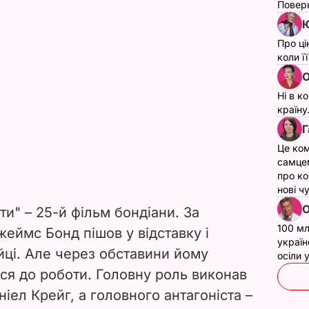
Поверн
Ю
Про ці
коли ї
О
Ні в к
країну
Г
Це ком
самце
про ко
нові ч
О
и" – 25-й фільм бондіани. За
100 мл
еймс Бонд пішов у відставку і
україн
йці. Але через обставини йому
осіли
ся до роботи. Головну роль виконав
іел Крейг, а головного антагоніста –