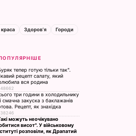
 краса
Здоровʼя
Городи
ПОПУЛЯРНІШЕ
Буряк тепер готую тільки так".
ікавий рецепт салату, який
олюбила вся родина
48662
сього три години в холодильнику
 і смачна закуска з баклажанів
отова. Рецепт, як знахідка
38246
Такі можуть неочікувано
обитися висот". У військовому
нституті розповіли, як Драпатий