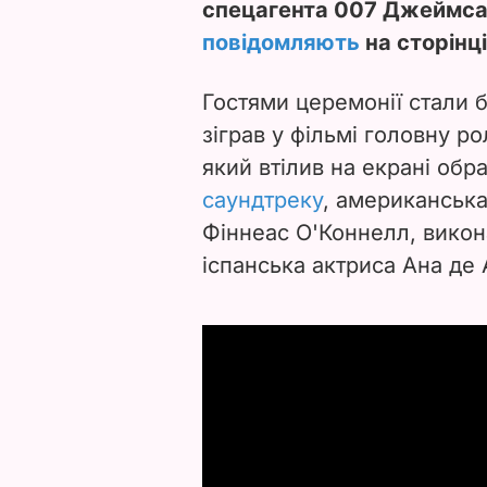
спецагента 007 Джеймса 
повідомляють
на сторінці
Гостями церемонії стали 
зіграв у фільмі головну р
який втілив на екрані обр
саундтреку
, американська 
Фіннеас О'Коннелл, викон
іспанська актриса Ана де 