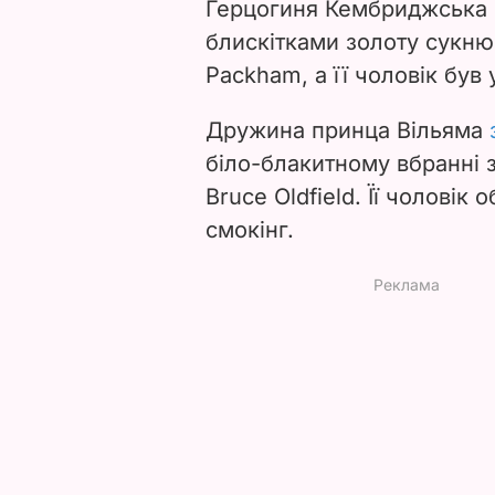
Герцогиня Кембриджська
блискітками золоту сукню
Packham, а її чоловік був 
Дружина принца Вільяма
біло-блакитному вбранні 
Bruce Oldfield. Її чоловік
смокінг.