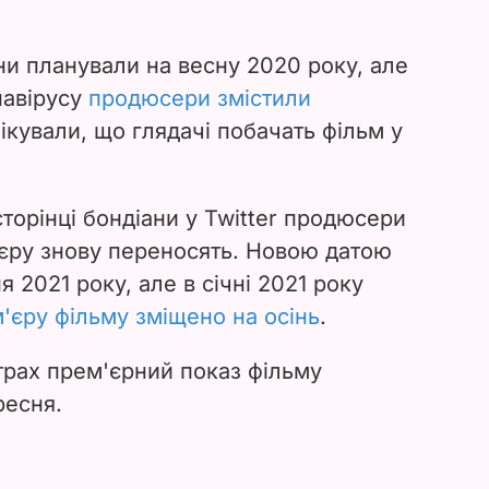
ни планували на весну 2020 року, але
навірусу
продюсери змістили
ікували, що глядачі побачать фільм у
сторінці бондіани у Twitter продюсери
'єру знову переносять. Новою датою
я 2021 року, але в січні 2021 року
'єру фільму зміщено на осінь
.
трах прем'єрний показ фільму
ресня.