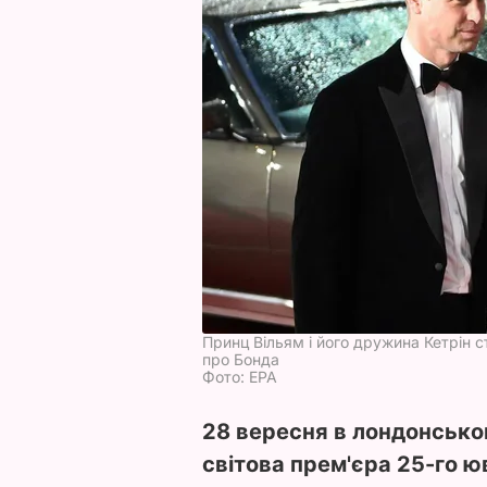
Принц Вільям і його дружина Кетрін 
про Бонда
Фото: ЕРА
28 вересня в лондонськом
світова прем'єра 25-го ю