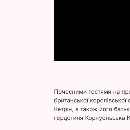
Почесними гостями на пр
британської королівської 
Кетрін, а також його бать
герцогиня Корнуольська К