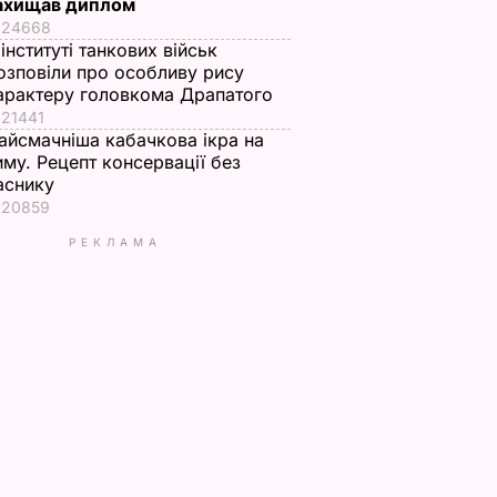
ахищав диплом
24668
 інституті танкових військ
озповіли про особливу рису
арактеру головкома Драпатого
21441
айсмачніша кабачкова ікра на
иму. Рецепт консервації без
аснику
20859
РЕКЛАМА