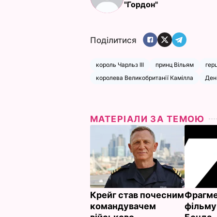
"Гордон"
Поділитися
король Чарльз III
принц Вільям
гер
королева Великобританії Камілла
Ден
МАТЕРІАЛИ ЗА ТЕМОЮ
Крейг став почесним
Фрагме
командувачем
фільму