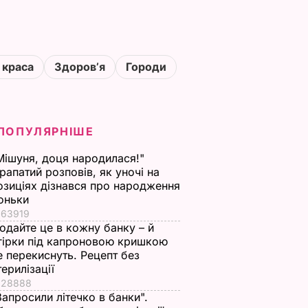
 краса
Здоровʼя
Городи
ПОПУЛЯРНІШЕ
Мішуня, доця народилася!"
рапатий розповів, як уночі на
озиціях дізнався про народження
оньки
63919
одайте це в кожну банку – й
гірки під капроновою кришкою
е перекиснуть. Рецепт без
терилізації
28888
Запросили літечко в банки".