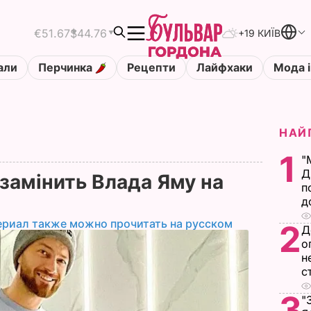
€51.67
$44.76
+19 КИЇВ
али
Перчинка
Рецепти
Лайфхаки
Мода і
НАЙ
1
"
Д
 замінить Влада Яму на
п
д
ериал также можно прочитать на русском
2
Д
о
н
с
3
"