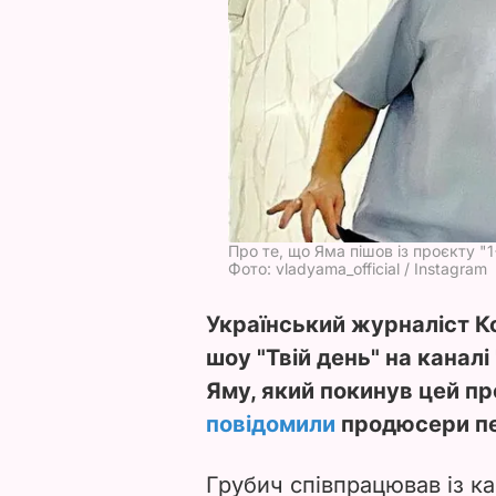
Про те, що Яма пішов із проєкту "1
Фото: vladyama_official / Instagram
Український журналіст К
шоу "Твій день" на канал
Яму, який покинув цей пр
повідомили
продюсери пер
Грубич співпрацював із ка