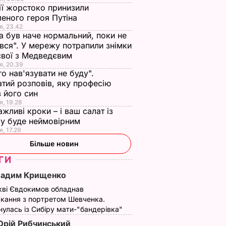
ії жорстоко принизили
еного героя Путіна
я, 23.42
а був наче нормальний, поки не
вся". У мережу потрапили знімки
євої з Медведєвим
я, 20.39
го нав'язувати не буду".
тий розповів, яку професію
 його син
я, 19.28
ажливі кроки – і ваш салат із
у буде неймовірним
я, 17.29
Більше новин
ГИ
Вадим Крищенко
кві Євдокимов обладнав
кання з портретом Шевченка.
улась із Сибіру мати-"бандерівка"
рій Рибчинський