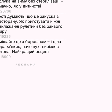
блука на зиму без стерилізації –
мачно, як у дитинстві
20766
ості думають, що це закуска з
есторану. Як приготувати ніжні
аклажанні рулетики без зайвого
иру
19226
мішайте це з борошном – і ціла
ора м'яких, наче пух, пиріжків
отова. Найкращий рецепт
18990
РЕКЛАМА