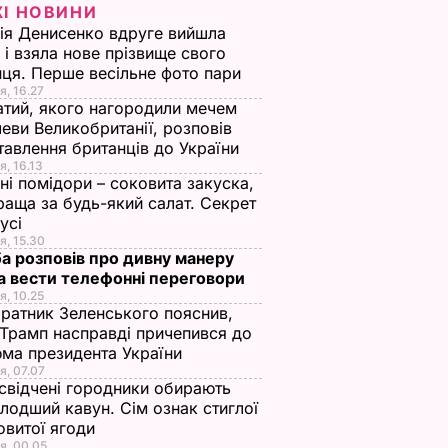
ЖІ НОВИНИ
ія Денисенко вдруге вийшла
 і взяла нове прізвище свого
ця. Перше весільне фото пари
я, 16.27
тий, якого нагородили мечем
еви Великобританії, розповів
тавлення британців до України
я, 16.13
ні помідори – соковита закуска,
раща за будь-який салат. Секрет
оусі
я, 15.30
а розповів про дивну манеру
а вести телефонні переговори
я, 10.25
ратник Зеленського пояснив,
Трамп насправді причепився до
ма президента України
я, 07.07
свідчені городники обирають
лодший кавун. Сім ознак стиглої
овитої ягоди
я, 00.05