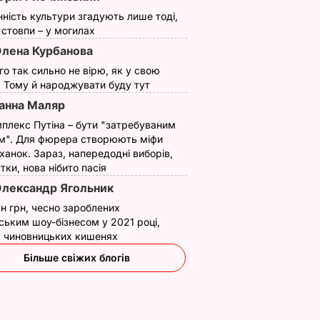
нність культури згадують лише тоді,
ї стовпи – у могилах
лена Курбанова
ого так сильно не вірю, як у свою
. Тому й народжувати буду тут
анна Маляр
плекс Путіна – бути "затребуваним
м". Для фюрера створюють міфи
ханок. Зараз, напередодні виборів,
утки, нова нібито пасія
лександр Ягольник
н грн, чесно зароблених
ським шоу-бізнесом у 2021 році,
 у чиновницьких кишенях
Більше свіжих блогів