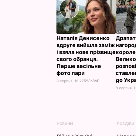
Наталія Денисенко
Драпат
вдруге вийшла заміж
нагоро
і взяла нове прізвище
короле
свого обранця.
Велико
Перше весільне
розпов
фото пари
ставле
до Укр
8 серпня, 16.27
БУЛЬВАР
8 серпня, 1
НОВИНИ
РОЗДІЛИ