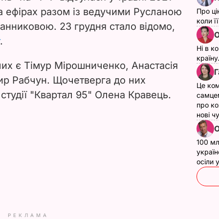
а ефірах разом із ведучими Русланою
Про ці
коли ї
анниковою. 23 грудня стало відомо,
О
.
Ні в к
країну
чих є
Тімур Мірошниченко, Анастасія
Г
ир Рабчун. Щочетверга до них
Це ком
студії "Квартал 95" Олена Кравець.
самце
про ко
нові ч
О
100 мл
україн
осіли
РЕКЛАМА