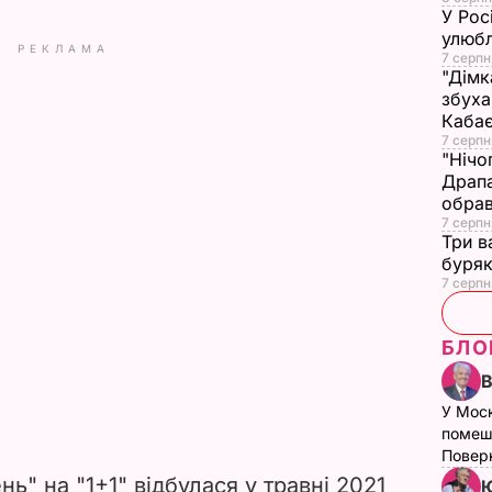
У Рос
улюбл
РЕКЛАМА
7 серпн
"Дімк
збуха
Каба
7 серпн
"Нічо
Драпа
обрав
7 серпн
Три в
буряк
7 серпн
БЛО
У Мос
помеш
Поверн
ь" на "1+1" відбулася у травні 2021
Ю