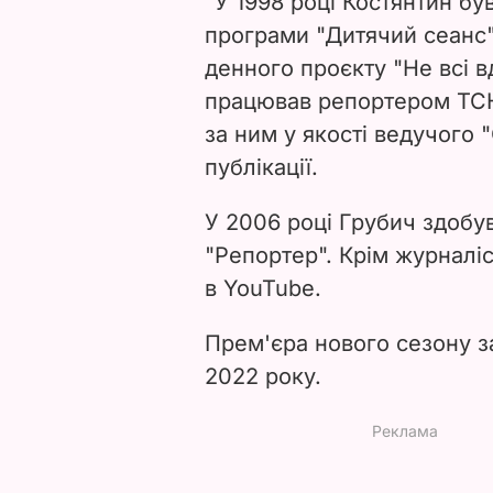
"У 1998 році Костянтин б
програми "Дитячий сеанс"
денного проєкту "Не всі в
працював репортером ТСН,
за ним у якості ведучого "
публікації.
У 2006 році Грубич здобув
"Репортер". Крім журналіст
в YouTube.
Прем'єра нового сезону за
2022 року.