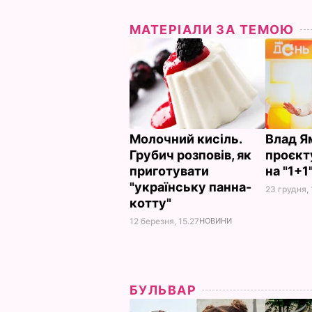
МАТЕРІАЛИ ЗА ТЕМОЮ
Молочний кисіль.
Влад Ям
Грубич розповів, як
проєкту
приготувати
на "1+1
"українську панна-
23 грудня, 
котту"
12 березня, 15.27
НОВИНИ
БУЛЬВАР