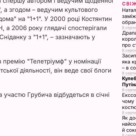
ув спершу автором і ведучим щоденної
СВІ
i
, а згодом – ведучим культового
Натал
заміж
дома" на "1+1". У 2000 році Костянтин
d
обран
 а 2006 року глядачі спостерігали
8 серпн
e
Драпа
Сніданку з "1+1", – зазначають у
корол
про с
o
8 серпн
Засип
 премію "Телетріумф" у номінації
яка к
– в с
ської діяльності, він веде свої блоги
8 серпн
Кулеб
Путін
8 серпн
 участю Грубича відбудеться в січні
Екссо
чому 
костю
8 серпн
Як до
найсо
й сок
8 серпн