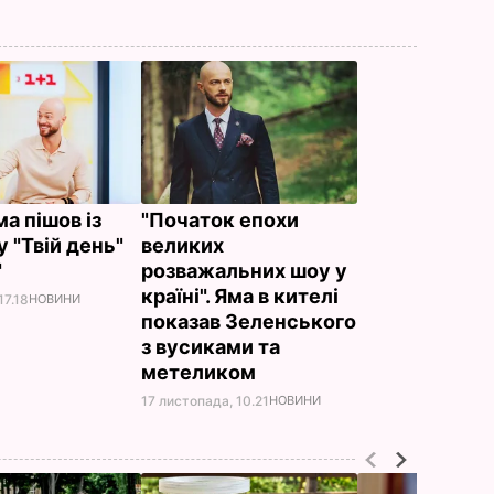
а пішов із
"Початок епохи
 "Твій день"
великих
"
розважальних шоу у
країні". Яма в кителі
17.18
НОВИНИ
показав Зеленського
з вусиками та
метеликом
17 листопада, 10.21
НОВИНИ