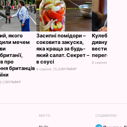
ий, якого
Засипні помідори –
Кулеба розпо
дили мечем
соковита закуска,
дивну манеру
ви
яка краща за будь-
вести телефо
британії,
який салат. Секрет –
переговори
ів про
в соусі
8 серпня, 10.25
СВІТ
ння британців
8 серпня, 15.30
БУЛЬВАР
аїни
6.13
БУЛЬВАР
МІСТО
СОЦМЕРЕЖІ