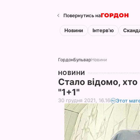
Повернутись на
Новини
Інтервʼю
Сканд
Гордон
Бульвар
Новини
НОВИНИ
Стало відомо, хто
"1+1"
30 грудня 2021, 16.16
Этот мат