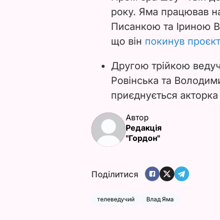
року. Яма працював н
Писанкою та Іриною В
що він
покинув проєкт
Другою трійкою веду
Ровінська та Володим
приєднується акторка 
Автор
Редакція
"Гордон"
Поділитися
телеведучий
Влад Яма