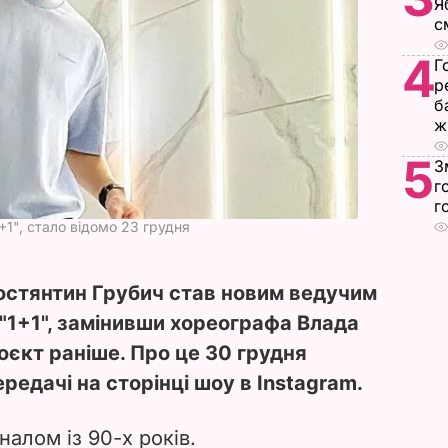
Я
с
4
Г
р
б
ж
5
З
г
г
+1", стало відомо 23 грудня
остянтин Грубич став новим ведучим
і "1+1", замінивши хореографа Влада
оєкт раніше. Про це 30 грудня
едачі на сторінці шоу в Instagram.
налом із 90-х років.