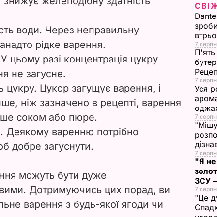
 знижує желеподібну здатність
СВІ
i
Dante
зроби
ість води. Через неправильну
d
втрь
анадто рідке варення.
7 серпн
e
П'ять
У цьому разі концентрація цукру
бутер
Рецеп
ня не загусне.
o
7 серпн
ь цукру. Цукор загущує варення, і
Уся р
арома
ше, ніж зазначено в рецепті, варення
оджах
ше соком або пюре.
7 серпн
"Мішу
. Деякому варенню потрібно
розпо
дізна
об добре загуснути.
7 серпн
"Я не
золот
ання можуть бути дуже
ЗСУ –
ивими. Дотримуючись цих порад, ви
7 серпн
"Це д
льне варення з будь-якої ягоди чи
Спадк