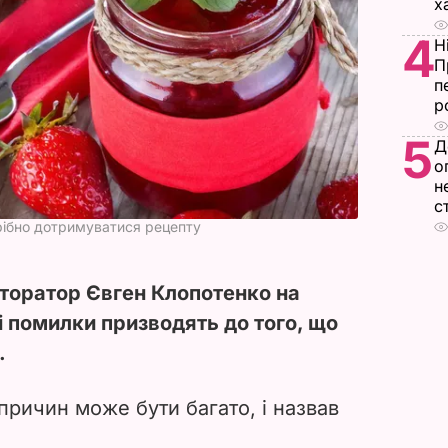
х
4
Н
П
п
р
5
Д
о
н
с
рібно дотримуватися рецепту
сторатор Євген Клопотенко на
кі помилки призводять до того, що
.
причин може бути багато, і назвав