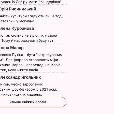
улась із Сибіру мати-"бандерівка"
рій Рибчинський
нність культури згадують лише тоді,
ї стовпи – у могилах
лена Курбанова
ого так сильно не вірю, як у свою
. Тому й народжувати буду тут
анна Маляр
плекс Путіна – бути "затребуваним
м". Для фюрера створюють міфи
ханок. Зараз, напередодні виборів,
утки, нова нібито пасія
лександр Ягольник
н грн, чесно зароблених
ським шоу-бізнесом у 2021 році,
 у чиновницьких кишенях
Більше свіжих блогів