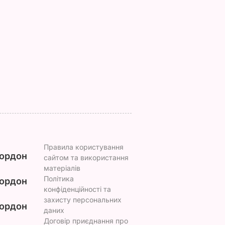
повів,
Як золотий медаліст
Спадкоємиця
озиціях
став головкомом
британського
ЗСУ – найцікавіше
престолу
доньки
про Драпатого
народилася у
Португалії – у чому
ВАР
7 серпня, 07.07
СУСПІЛЬСТВО
причина
7 серпня, 00.02
БУЛЬВАР
Правила користування
ордон
сайтом та використання
матеріалів
Політика
ордон
конфіденційності та
захисту персональних
ордон
даних
Договір приєднання про