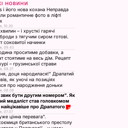
ЖІ НОВИНИ
s і його нова кохана Неправда
ли романтичне фото в ліфті
ох
я, 10.20
 хвилин – і хрусткі гарячі
броди з тягучим сиром готові.
т соковитої начинки
я, 09.43
одина проситиме добавки, а
т стоятиме на весь дім. Рецепт
урі – грузинської страви
я, 09.27
ня, доця народилася!" Драпатий
вів, як уночі на позиціях
вся про народження доньки
я, 08.08
 звик бути другим номером". Як
ий медаліст став головкомом
 найцікавіше про Драпатого
я, 07.07
уже цінна перевага".
оємиця британського престолу