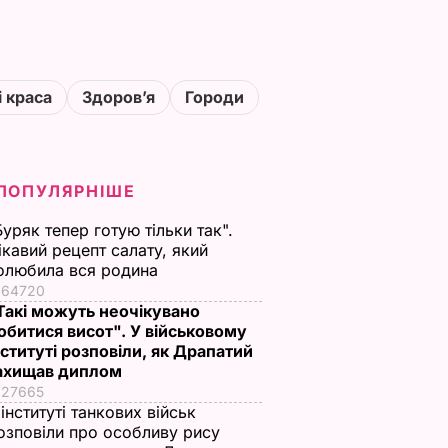
і краса
Здоровʼя
Городи
ПОПУЛЯРНІШЕ
Буряк тепер готую тільки так".
ікавий рецепт салату, який
олюбила вся родина
64720
Такі можуть неочікувано
обитися висот". У військовому
нституті розповіли, як Драпатий
ахищав диплом
27665
 інституті танкових військ
озповіли про особливу рису