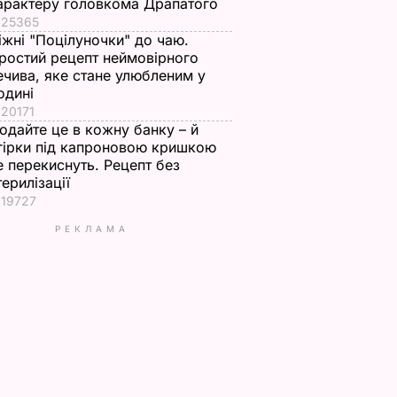
арактеру головкома Драпатого
25365
іжні "Поцілуночки" до чаю.
ростий рецепт неймовірного
ечива, яке стане улюбленим у
одині
20171
одайте це в кожну банку – й
гірки під капроновою кришкою
е перекиснуть. Рецепт без
терилізації
19727
РЕКЛАМА