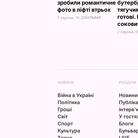
зробили романтичне
бутерб
фото в ліфті втрьох
тягучи
готові.
7 серпня, 10.20
БУЛЬВАР
сокови
7 серпня, 
НОВИНИ
РОЗДІЛИ
Війна в Україні
Новини
Політика
Публіка
Гроші
інтерв'
Світ
У гостя
Спорт
Блоги
Культура
Бульва
Техно
LIVE