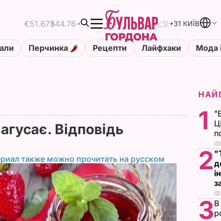
€51.67
$44.76
+31 КИЇВ
али
Перчинка
Рецепти
Лайфхаки
Мода 
НАЙ
1
"
Ц
агусає. Відповідь
п
2
"
ериал также можно прочитать на русском
д
і
з
3
В
р