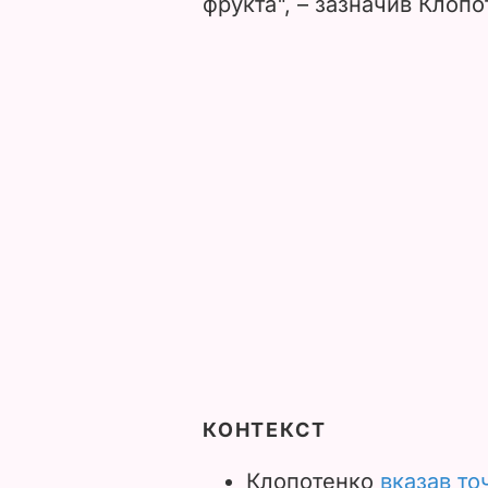
фрукта", – зазначив Клопо
КОНТЕКСТ
Клопотенко
вказав точ