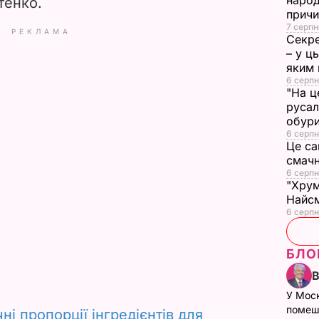
народ
тенко.
прич
7 серпн
РЕКЛАМА
Секре
– у ц
яким 
6 серпн
"На ц
русал
обури
6 серпн
Це са
смач
6 серпн
"Хрум
Найсм
6 серпн
БЛО
У Мос
помеш
ні пропорції інгредієнтів для