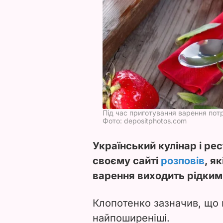
Під час приготування варення пот
Фото: depositphotos.com
Український кулінар і ре
своєму сайті
розповів
, я
варення виходить рідким
Клопотенко зазначив, що 
найпоширеніші.