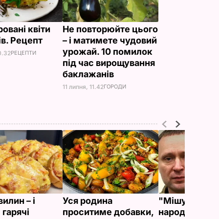
овані квіти
Не повторюйте цього
ів. Рецепт
– і матимете чудовий
урожай. 10 помилок
0.32
РЕЦЕПТИ
під час вирощування
баклажанів
11 липня, 11.42
ГОРОДИ
вилин – і
Уся родина
"Мішуня, доц
 гарячі
проситиме добавки,
народилася!"