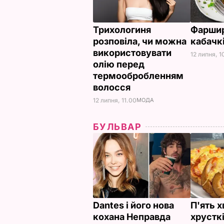
Трихологиня
Фаршир
розповіла, чи можна
кабачк
використовувати
12 липня, 1
олію перед
термообробленням
волосся
12 липня, 11.00
МОДА
БУЛЬВАР
Dantes і його нова
П'ять х
кохана Неправда
хрусткі