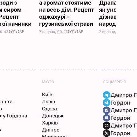
роди з
а аромат стоятиме
Драпатий роз
м сиром
на весь дім. Рецепт
як уночі на п
 Рецепт
оджахурі –
дізнався про
тої начинки
грузинської страви
народження 
09.43
БУЛЬВАР
7 серпня, 09.27
БУЛЬВАР
7 серпня, 08.08
БУЛЬ
МІСТО
СОЦМЕРЕЖІ
Київ
Дмитро Г
ції та
Львів
Гордон
ю
Одеса
Дмитро Г
х у Гордона
Донецьк
Гордон
Харків
Дмитро Г
р
Дніпро
Гордон
Маріуполь