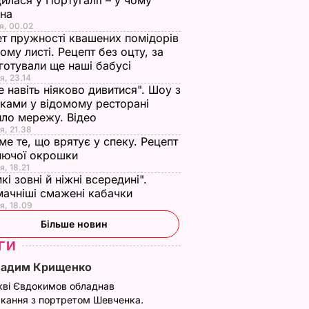
илася у Португалії – у чому
ина
я, 00.02
т пружності квашених помідорів
ьому листі. Рецепт без оцту, за
готували ще наші бабусі
я, 23.14
е навіть ніяково дивитися". Шоу з
ками у відомому ресторані
ло мережу. Відео
я, 21.38
ме те, що врятує у спеку. Рецепт
нючої окрошки
я, 18.21
кі зовні й ніжні всередині".
ачніші смажені кабачки
я, 18.09
Більше новин
ГИ
Вадим Крищенко
кві Євдокимов обладнав
кання з портретом Шевченка.