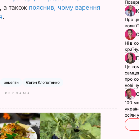
Поверн
, а також
пояснив, чому варення
Ю
я
.
Про ці
коли ї
О
Ні в к
країну
Г
Це ком
самце
про ко
рецепти
Євген Клопотенко
нові ч
О
РЕКЛАМА
100 мл
україн
осіли