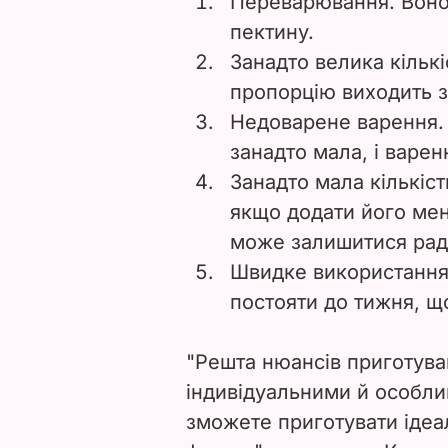
Переварювання. Воно
пектину.
Занадто велика кільк
пропорцію виходить з
Недоварене варення. 
занадто мала, і варен
Занадто мала кількіст
якщо додати його мен
може залишитися рад
Швидке використання
постояти до тижня, щ
"Решта нюансів приготув
індивідуальними й особл
зможете приготувати ідеа