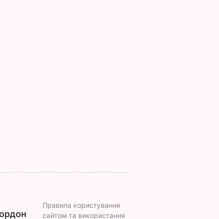
редієнти
Як із Путіна "знімали
Тільки такі добрива
н – і ви
мірку" для Колобка,
серпні дадуть пер
дома
який спровокував
смак і масу
вибухи в Москві й
7 серпня, 15.24
БУЛЬВАР
протести в РФ
АР
7 серпня, 15.53
БУЛЬВАР
Правила користування
ордон
сайтом та використання