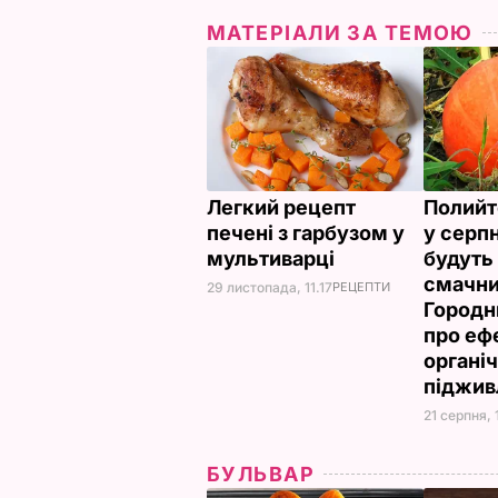
МАТЕРІАЛИ ЗА ТЕМОЮ
Легкий рецепт
Полийт
печені з гарбузом у
у серпн
мультиварці
будуть
смачни
29 листопада, 11.17
РЕЦЕПТИ
Городн
про еф
органі
піджи
21 серпня, 
БУЛЬВАР