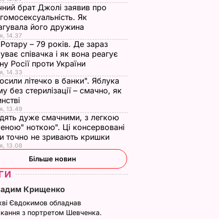
чний брат Джолі заявив про
гомосексуальність. Як
агувала його дружина
я, 14.37
 Ротару – 79 років. Де зараз
уває співачка і як вона реагує
йну Росії проти України
я, 14.33
осили літечко в банки". Яблука
му без стерилізації – смачно, як
инстві
я, 13.49
дять дуже смачними, з легкою
еною" ноткою". Ці консервовані
и точно не зривають кришки
я, 13.08
Більше новин
ГИ
Вадим Крищенко
кві Євдокимов обладнав
кання з портретом Шевченка.