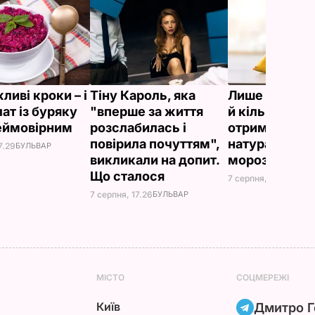
ливі кроки – і
Тіну Кароль, яка
Лише три інг
ат із буряку
"вперше за життя
й кілька хвили
еймовірним
розслабилась і
отримаєте в
повірила почуттям",
натуральне
7.29
БУЛЬВАР
викликали на допит.
морозиво
Що сталося
7 серпня, 16.17
БУЛЬВ
7 серпня, 17.26
БУЛЬВАР
МІСТО
СОЦМЕРЕЖІ
Київ
Дмитро Г