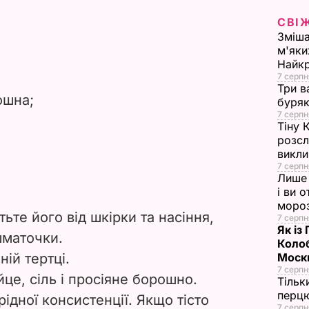
V
СВІ
i
Зміша
м'яки
Найк
d
7 серпн
Три в
e
ошна;
буряк
7 серпн
Тіну 
o
розсл
викли
7 серпн
Лише 
і ви 
моро
ьте його від шкірки та насіння,
7 серпн
Як із
шматочки.
Колоб
ній тертці.
Москв
7 серпн
це, сіль і просіяне борошно.
Тільк
перцю
ідної консистенції. Якщо тісто
7 серпн