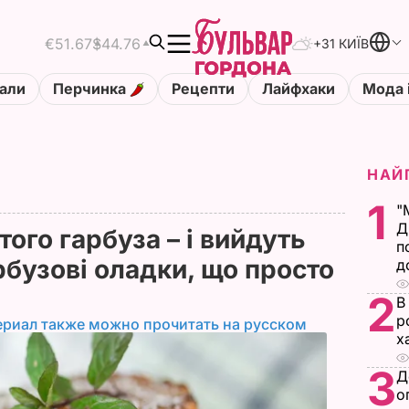
€51.67
$44.76
+31 КИЇВ
али
Перчинка
Рецепти
Лайфхаки
Мода 
НАЙ
1
"
Д
того гарбуза – і вийдуть
п
арбузові оладки, що просто
д
2
В
р
ериал также можно прочитать на русском
х
3
Д
о