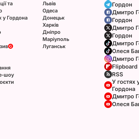
ції та
Львів
Гордон
ю
Одеса
Дмитро Г
х у Гордона
Донецьк
Гордон
Харків
Дмитро Г
р
Дніпро
Гордон
Маріуполь
Дмитро Г
зив
Луганськ
Олеся Ба
Дмитро Г
Flipboard
ання
RSS
e-шоу
У гостях 
оєкти
Гордона
Дмитро Г
Олеся Ба