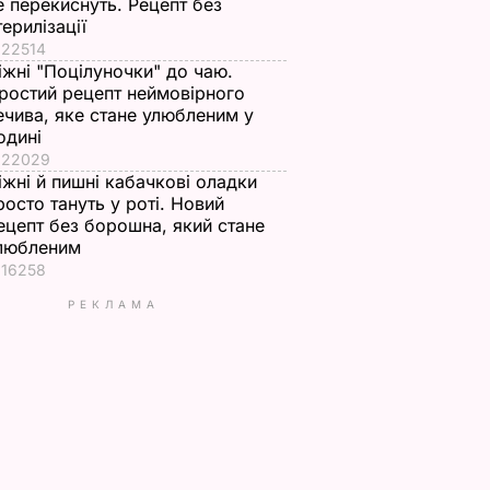
е перекиснуть. Рецепт без
терилізації
22514
іжні "Поцілуночки" до чаю.
ростий рецепт неймовірного
ечива, яке стане улюбленим у
одині
22029
іжні й пишні кабачкові оладки
росто тануть у роті. Новий
ецепт без борошна, який стане
любленим
16258
РЕКЛАМА