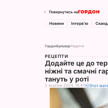
Повернутись на
Новини
Інтервʼю
Сканд
Гордон
Бульвар
Рецепти
РЕЦЕПТИ
Додайте це до тер
ніжні та смачні г
тануть у роті
2 жовтня 2024, 16.47
Этот мат