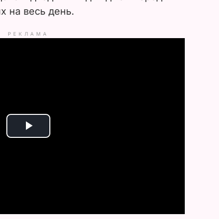
х на весь день.
РЕКЛАМА
P
l
a
y