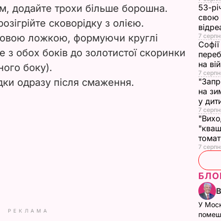
м, додайте трохи більше борошна.
53-рі
свою 
озігрійте сковорідку з олією.
відре
оловою ложкою, формуючи круглі
7 серпн
Софії
е з обох боків до золотистої скоринки
переб
на ві
ного боку).
7 серпн
дки одразу після смаження.
"Запр
на зи
у дит
7 серпн
"Вихо
"кваш
томат
7 серпн
БЛО
У Мос
РЕКЛАМА
помеш