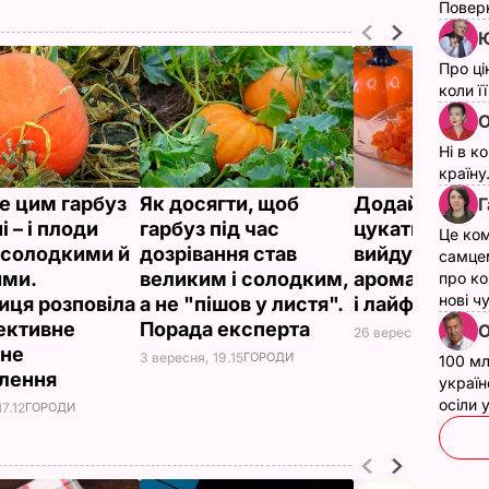
Поверн
Ю
Про ці
коли ї
О
Ні в к
країну
е цим гарбуз
Як досягти, щоб
Додайте це у 
Г
і – і плоди
гарбуз під час
цукати з гарб
Це ком
 солодкими й
дозрівання став
вийдуть сма
самце
ми.
великим і солодким,
ароматними.
про ко
нові ч
иця розповіла
а не "пішов у листя".
і лайфхаки
ективне
Порада експерта
О
26 вересня, 15.17
НО
чне
3 вересня, 19.15
ГОРОДИ
100 мл
влення
україн
осіли
17.12
ГОРОДИ