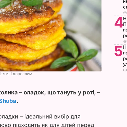
н
с
4
Н
П
п
р
5
Н
п
р
у
ітям, і дорослим
лика – оладок, що тануть у роті, –
Shuba
.
 оладки – ідеальний вибір для
ово підходить як для дітей перед