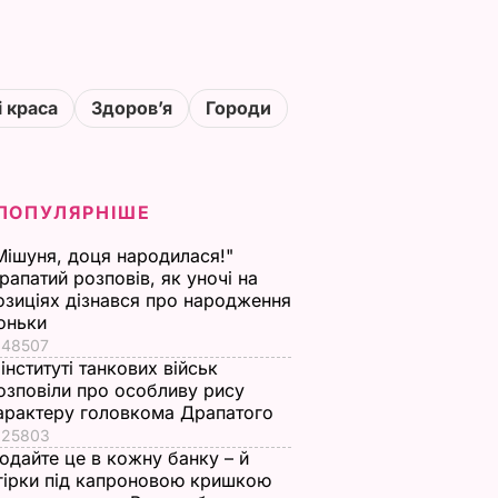
і краса
Здоровʼя
Городи
ПОПУЛЯРНІШЕ
Мішуня, доця народилася!"
рапатий розповів, як уночі на
озиціях дізнався про народження
оньки
48507
 інституті танкових військ
озповіли про особливу рису
арактеру головкома Драпатого
25803
одайте це в кожну банку – й
гірки під капроновою кришкою