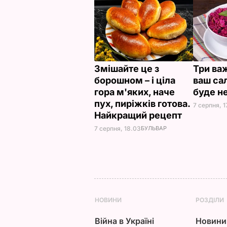
Змішайте це з
Три важ
борошном – і ціла
ваш сал
гора м'яких, наче
буде н
пух, пиріжків готова.
7 серпня, 1
Найкращий рецепт
7 серпня, 18.03
БУЛЬВАР
НОВИНИ
РОЗДІЛИ
Війна в Україні
Новини