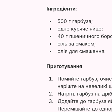
Інгредієнти
:
500 г гарбуза;
одне куряче яйце;
40 г пшеничного бор
сіль за смаком;
олія для смаження.
Приготування
Помийте гарбуз, очист
наріжте на невеликі 
Натріть гарбуз на дріб
Додайте до гарбуза яй
Перемішайте до однор