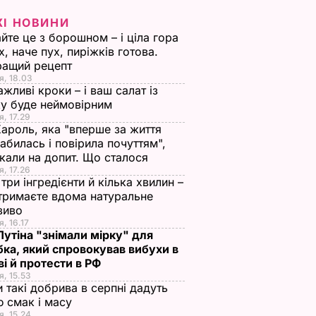
ЖІ НОВИНИ
йте це з борошном – і ціла гора
х, наче пух, пиріжків готова.
ращий рецепт
я, 18.03
ажливі кроки – і ваш салат із
у буде неймовірним
я, 17.29
Кароль, яка "вперше за життя
абилась і повірила почуттям",
кали на допит. Що сталося
я, 17.26
три інгредієнти й кілька хвилин –
отримаєте вдома натуральне
зиво
я, 16.17
 Путіна "знімали мірку" для
ка, який спровокував вибухи в
і й протести в РФ
я, 15.53
и такі добрива в серпні дадуть
 смак і масу
я, 15.24