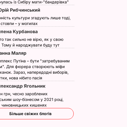
улась із Сибіру мати-"бандерівка"
рій Рибчинський
нність культури згадують лише тоді,
ї стовпи – у могилах
лена Курбанова
ого так сильно не вірю, як у свою
. Тому й народжувати буду тут
воду – і
анна Маляр
уза
плекс Путіна – бути "затребуваним
чними й
м". Для фюрера створюють міфи
 Рецепт
ханок. Зараз, напередодні виборів,
утки, нова нібито пасія
лександр Ягольник
ВИНИ
н грн, чесно зароблених
ським шоу-бізнесом у 2021 році,
 у чиновницьких кишенях
Більше свіжих блогів