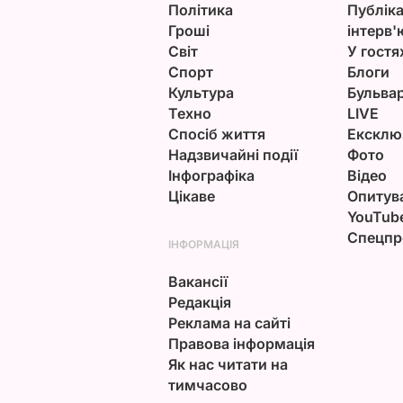
Політика
Публіка
Гроші
інтерв'
Світ
У гостя
Спорт
Блоги
Культура
Бульва
Техно
LIVE
Спосіб життя
Ексклю
Надзвичайні події
Фото
Інфографіка
Відео
Цікаве
Опитув
YouTub
Спецпр
ІНФОРМАЦІЯ
Вакансії
Редакція
Реклама на сайті
Правова інформація
Як нас читати на
тимчасово