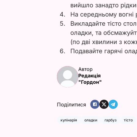
вийшло занадто рідки
На середньому вогні р
Викладайте тісто ст
оладки, та обсмажуйт
(по дві хвилини з кож
Подавайте гарячі ола
Автор
Редакція
"Гордон"
Поділитися
кулінарія
оладки
гарбуз
тісто