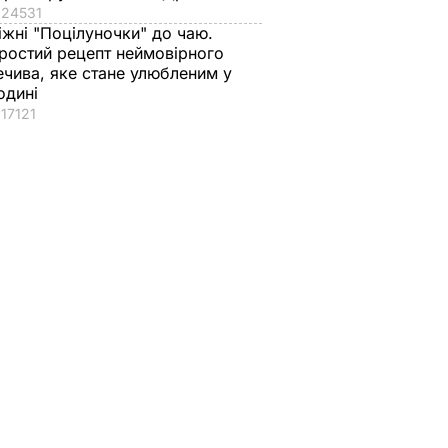
24531
іжні "Поцілуночки" до чаю.
ростий рецепт неймовірного
ечива, яке стане улюбленим у
одині
17121