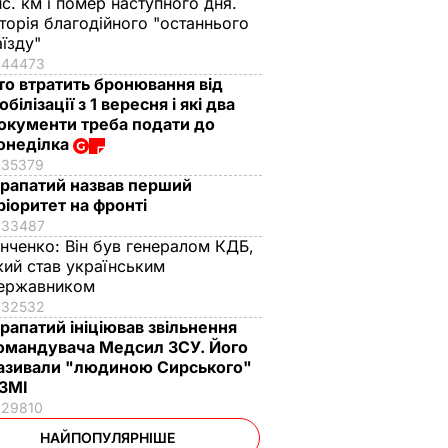
ис. км і помер наступного дня.
сторія благодійного "останнього
аїзду"
44473
то втратить бронювання від
обілізації з 1 вересня і які два
окументи треба подати до
онеділка
35379
рапатий назвав перший
ріоритет на фронті
33487
інченко:
Він був генералом КДБ,
кий став українським
ержавником
32532
рапатий ініціював звільнення
омандувача Медсил ЗСУ. Його
азивали "людиною Сирського"
 ЗМІ
29810
НАЙПОПУЛЯРНІШЕ