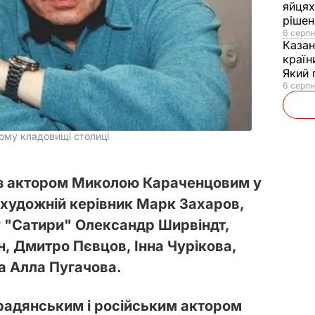
яйцях
рішен
6 серпн
Каза
країн
Який 
6 серпн
ому кладовищі столиці
з актором Миколою Караченцовим у
художній керівник Марк Захаров,
у "Сатири" Олександр Ширвіндт,
, Дмитро Пєвцов, Інна Чурікова,
а Алла Пугачова.
радянським і російським актором