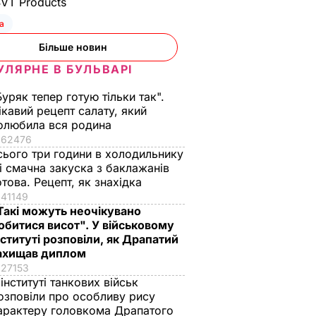
SVT Products
а
Більше новин
УЛЯРНЕ В БУЛЬВАРІ
Буряк тепер готую тільки так".
ікавий рецепт салату, який
олюбила вся родина
62476
сього три години в холодильнику
 і смачна закуска з баклажанів
отова. Рецепт, як знахідка
41149
Такі можуть неочікувано
обитися висот". У військовому
нституті розповіли, як Драпатий
ахищав диплом
27153
 інституті танкових військ
озповіли про особливу рису
арактеру головкома Драпатого