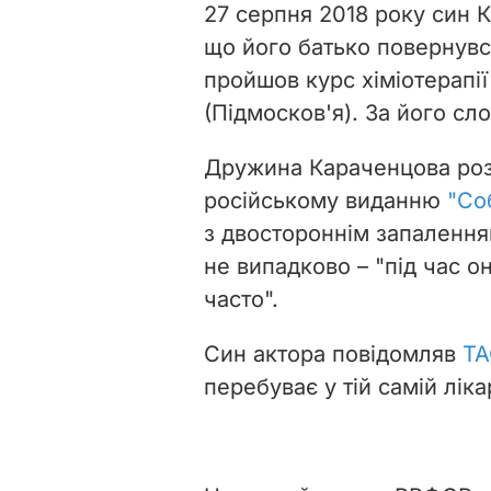
27 серпня 2018 року син 
що його батько повернувся 
пройшов курс хіміотерапії
(Підмосков'я). За його сл
Дружина Караченцова розп
російському виданню
"Со
з двостороннім запаленням
не випадково – "під час о
часто".
Син актора повідомляв
Т
перебуває у тій самій ліка