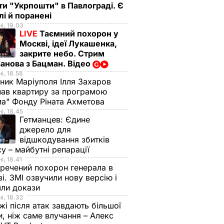
ти "Укрпошти" в Павлограді. Є
лі й поранені
і, 19.03
LIVE
Таємний похорон у
Москві, ідеї Лукашенка,
закрите небо. Стрим
анова з Бацман. Відео
і, 18.58
ник Маріуполя Ілля Захаров
ав квартиру за програмою
а" Фонду Ріната Ахметова
і, 18.45
Гетманцев:
Єдине
джерело для
відшкодування збитків
су – майбутні репарації
і, 18.41
речений похорон генерала в
і. ЗМІ озвучили нову версію і
шли докази
і, 18.32
і після атак завдають більшої
, ніж саме влучання – Алекс