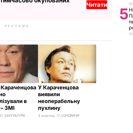
 тимчасово окупованих
Читати
5
Н
П
п
РЕКЛАМА
р
 Караченцова
У Караченцова
но
виявили
лізували в
неоперабельну
 – ЗМІ
пухлину
11.38
КУЛЬТУРА
4 жовтня, 17.35
НОВИНИ