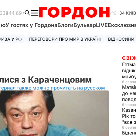
.63
$44.69
+34 КИЇВ
'ю
У гостях у Гордона
Блоги
Бульвар
LIVE
Ексклюзи
РИЗА У РФ
ПЕРЕГОВОРИ ПРО МИР В УКРАЇНІ
ВІДНОСИНИ
СВІ
Гетма
відшк
майбу
лися з Караченцовим
6 серпн
Матві
териал также можно прочитать на русском
до не
повод
6 серпн
Казан
Рік т
"все 
6 серпн
Біден