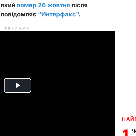
 який
помер 26 жовтня
після
е повідомляє
"Интерфакс"
.
РЕКЛАМА
P
l
a
НАЙ
1
Ч
y