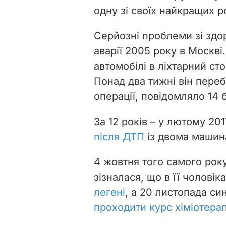
одну зі своїх найкращих р
Серйозні проблеми зі здо
аварії 2005 року в Москві.
автомобілі в ліхтарний ст
Понад два тижні він переб
операції, повідомляло 14
За 12 років – у лютому 20
після ДТП
із двома машина
4 жовтня того самого ро
зізналася, що в її чоловік
легені
, а 20 листопада с
проходити курс хіміотерап