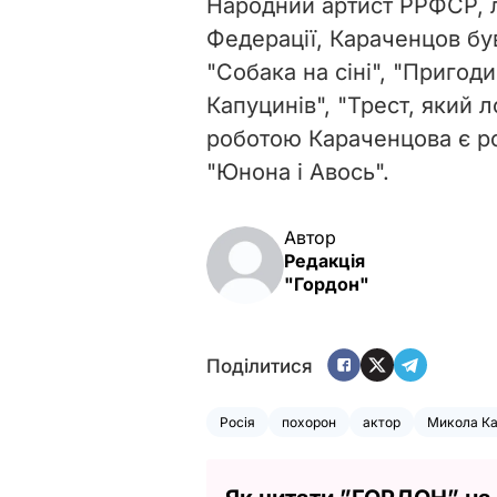
Народний артист РРФСР, л
Федерації, Караченцов бу
"Собака на сіні", "Пригод
Капуцинів", "Трест, який
роботою Караченцова є ро
"Юнона і Авось".
Автор
Редакція
"Гордон"
Поділитися
Росія
похорон
актор
Микола К