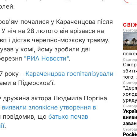
олей.
ров'ям почалися у Караченцова після
СВІ
 У ніч на 28 лютого він врізався на
Сьогодн
овп і дістав черепно-мозкову травму.
ував у комі, йому зробили дві
пожеж
 березня
"РИА Новости"
.
Сьогодн
Сікор
збитт
17 року –
Караченцова госпіталізували
того,
ми в Підмосков'ї.
Сьогодн
"Держ
холод
ку дружина актора Людмила Поргіна
уряд
а
виявили злоякісне утворення в
Сьогодн
Украї
ин повідомив, що
батько почав
вияви
зава
ії
.
Сьогодн
Росій