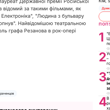
ауреат Державної премії Російської
Кім, 
в відомий за такими фільмами, як
Думк
и Електроніка", "Людина з бульвару
 лопнув". Найвідомішою театральною
ПОП
ль графа Резанова в рок-опері
1
"
Ц
п
2
У
–
г
3
"
д
і
з
араченцов
4
В
р
х