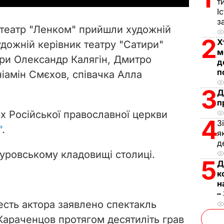
т
І
V
з
 театр "Ленком" прийшли художній
i
2
Х
удожній керівник театру "Сатири"
м
ри Олександр Калягін, Дмитро
d
д
п
ніамін Смєхов, співачка Алла
e
3
Д
п
o
рх Російської православної церкви
4
З
"
.
я
д
уровському кладовищі столиці.
5
Д
к
н
–
есть актора заявлено спектакль
 Караченцов протягом десятиліть грав