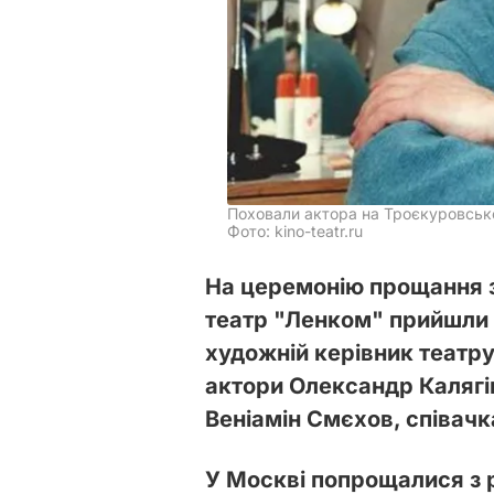
Поховали актора на Троєкуровськ
Фото: kino-teatr.ru
На церемонію прощання 
театр "Ленком" прийшли 
художній керівник театр
актори Олександр Калягін
Веніамін Смєхов, співачк
У Москві попрощалися з 