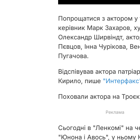
Попрощатися з актором у
керівник Марк Захаров, х
Олександр Ширвіндт, акто
Пєвцов, Інна Чурікова, Ве
Пугачова.
Відспівував актора патріа
Кирило, пише
"Интерфакс
Поховали актора на Троєк
Сьогодні в "Ленкомі" на ч
"Юнона і Авось", у ньому