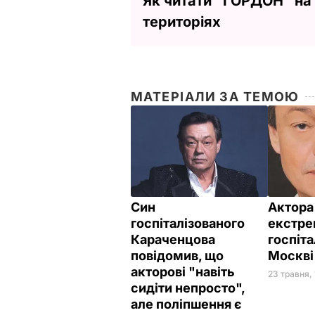
Як читати ”ГОРДОН” на
територіях
МАТЕРІАЛИ ЗА ТЕМОЮ
Син
Актора
госпіталізованого
екстре
Караченцова
госпіта
повідомив, що
Москві
акторові "навіть
23 травня, 
сидіти непросто",
але поліпшення є