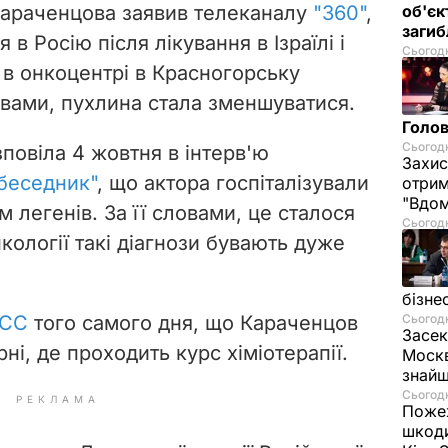
Караченцова заявив телеканалу
"360"
,
об'єк
загиб
в Росію після лікування в Ізраїлі і
Сьогодн
 в онкоцентрі в Красногорську
овами, пухлина стала зменшуватися.
Голов
Сьогодн
овіла 4 жовтня в інтерв'ю
Захис
беседник"
, що актора госпіталізували
отрим
"Вдом
 легенів. За її словами, це сталося
Сьогодн
нкології такі діагнози бувають дуже
бізне
АСС
того самого дня
, що Караченцов
Сьогодн
Засек
рні, де проходить курс хіміотерапії.
Москв
знай
Сьогодн
РЕКЛАМА
Пожеж
шкоди