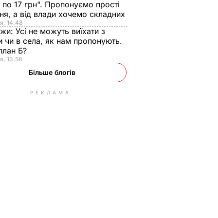
 по 17 грн". Пропонуємо прості
ня, а від влади хочемо складних
я, 14.48
нжи:
Усі не можуть виїхати з
и чи в села, як нам пропонують.
план Б?
я, 13.58
Більше блогів
РЕКЛАМА