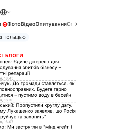
в
Фото
Відео
Опитування
Спецпроєкти
Війна в Укр
 З ПОЛЬЩЕЮ
ЖІ БЛОГИ
нцев:
Єдине джерело для
одування збитків бізнесу –
тні репарації
я, 18.45
йчук:
До громади ставляться, як
повносправних. Будете гарно
итися – пустимо воду в басейн
я, 16.30
ський:
Пропустили круглу дату.
ому Лукашенко заявляв, що Росія
зруйнує та захопить"
я, 16.07
ко:
Ми застрягли в "міндічгейті і