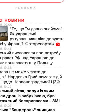
РЕКЛАМА
ЖІ НОВИНИ
і, 20.00
"Те, що їм давно знайоме".
Як українські
рятувальники ліквідовують
і у Франції. Фоторепортаж
і, 19.45
ський висловився про потребу
я ракет РФ над Україною до
 як вони залетять у Польщу
і, 19.36
ава не може чекати до
ів." Нардепка Гриб вимагає дій
у щодо Червоноградської ЦЗФ
і, 19.29
нський літак, поруч із яким
ли дрон із вибухівкою, був
нтажений боєприпасами – ЗМІ
і, 19.07
ська "Бандероль" знищила