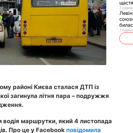
щаст
7 серпн
Левін
союзн
билас
7 серпн
ому районі Києва сталася ДТП із
кої загинула літня пара – подружжя
одження.
 водія маршрутки, який 4 листопада
дів. Про це у Facebook
повідомила