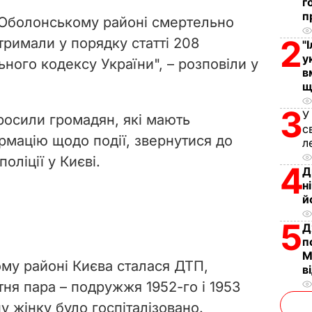
V
г
п
 Оболонському районі смертельно
i
2
тримали у порядку статті 208
"
у
ного кодексу України", – розповіли у
d
в
щ
e
3
У
росили громадян, які мають
o
с
рмацію щодо події, звернутися до
л
оліції у Києві.
4
Д
н
й
5
Д
п
М
му районі Києва сталася ДТП,
в
ітня пара – подружжя 1952-го і 1953
 жінку було госпіталізовано.