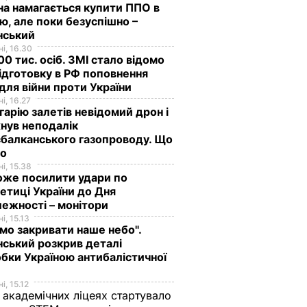
на намагається купити ППО в
лю, але поки безуспішно –
нський
і, 16.30
0 тис. осіб. ЗМІ стало відомо
ідготовку в РФ поповнення
 для війни проти України
і, 16.27
гарію залетів невідомий дрон і
нув неподалік
балканського газопроводу. Що
мо
і, 15.38
оже посилити удари по
етиці України до Дня
ежності – монітори
і, 15.13
мо закривати наше небо".
ський розкрив деталі
бки Україною антибалістичної
і, 15.12
 академічних ліцеях стартувало