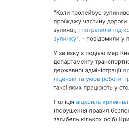
"Коли тролейбус зупинився
проїжджу частину дороги 
зупинці, і
потрапили під к
зупинку
", – повідомили у п
У зв'язку з подією мер Ки
департаменту транспортної
державної адміністрації
п
ліцензій та умов роботи п
таксі яких працюють у сто
Поліція
відкрила криміна
(порушення правил безпе
загибель кількох осіб) Кр