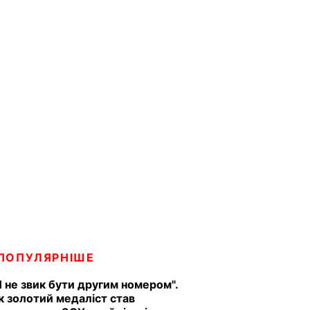
ПОПУЛЯРНІШЕ
Я не звик бути другим номером".
к золотий медаліст став