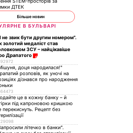
ення STEM-просторів за
имки ДТЕК​
Більше новин
УЛЯРНЕ В БУЛЬВАРІ
й
Я не звик бути другим номером".
лідок
к золотий медаліст став
водій
оловкомом ЗСУ – найцікавіше
згоріло
ро Драпатого
их авто
92972
ЗВИЧАЙНІ
Мішуня, доця народилася!"
Ї
рапатий розповів, як уночі на
озиціях дізнався про народження
оньки
64473
одайте це в кожну банку – й
гірки під капроновою кришкою
е перекиснуть. Рецепт без
терилізації
29098
Запросили літечко в банки".