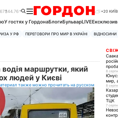
.67
$44.76
+20 КИЇВ
'ю
У гостях у Гордона
Блоги
Бульвар
LIVE
Ексклюзи
РИЗА У РФ
ПЕРЕГОВОРИ ПРО МИР В УКРАЇНІ
ВІДНОСИНИ
СВІЖ
Саака
росій
проб
 водія маршрутки, який
8 серпн
Юнус
ох людей у Києві
мир, 
атериал также можно прочитать на русском
8 серпн
Казар
студе
ТЦК
7 серпн
Невз
контр