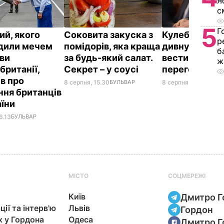
Я
с
5
Г
ий, якого
Соковита закуска з
Кулеба розпо
р
дили мечем
помідорів, яка краща
дивну манеру
б
ви
за будь-який салат.
вести телефо
ж
британії,
Секрет – у соусі
переговори
ів про
8 серпня, 15.30
БУЛЬВАР
8 серпня, 10.25
СВІТ
ння британців
аїни
6.13
БУЛЬВАР
МІСТО
СОЦМЕРЕЖІ
Київ
Дмитро Г
ції та інтерв'ю
Львів
Гордон
х у Гордона
Одеса
Дмитро Г