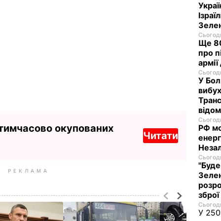
Украї
Ізраї
Зеле
Сьогодн
Ще 80
про п
армії
Сьогодн
У Бол
вибух
Транс
відо
Сьогодн
 тимчасово окупованих
РФ м
Читати
енерг
Незал
Сьогодн
"Буде
РЕКЛАМА
Зелен
розро
зброї
Сьогодн
У 250