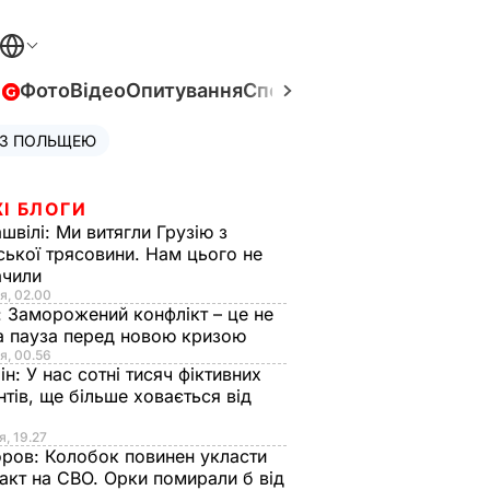
в
Фото
Відео
Опитування
Спецпроєкти
Війна в Укра
 З ПОЛЬЩЕЮ
І БЛОГИ
швілі:
Ми витягли Грузію з
ської трясовини. Нам цього не
ачили
я, 02.00
:
Заморожений конфлікт – це не
а пауза перед новою кризою
я, 00.56
ін:
У нас сотні тисяч фіктивних
нтів, ще більше ховається від
я, 19.27
оров:
Колобок повинен укласти
акт на СВО. Орки помирали б від