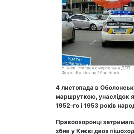
У Києві сталася смертельна ДТП
Фото: dtp.kiev.ua / Facebook
4 листопада в Оболонськ
маршруткою, унаслідок я
1952-го і 1953 років нар
Правоохоронці затримали
збив у Києві двох пішохо