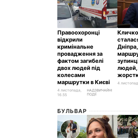
Правоохоронці
Кличко
відкрили
сталася
кримінальне
Дніпра,
провадження за
маршру
фактом загибелі
зупинц
двох людей під
людей,
колесами
жорстк
маршрутки в Києві
4 листопад
4 листопада,
НАДЗВИЧАЙНІ
ПОДІЇ
16.55
БУЛЬВАР