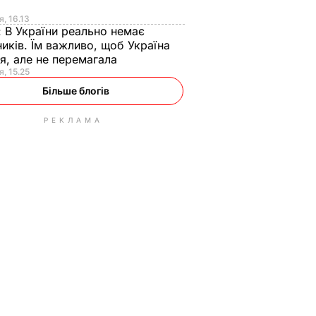
я
я, 16.13
:
В України реально немає
иків. Їм важливо, щоб Україна
я, але не перемагала
я, 15.25
Більше блогів
РЕКЛАМА