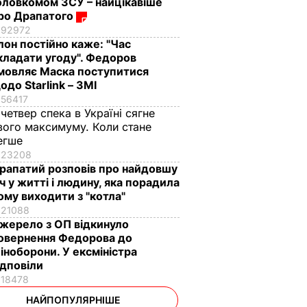
оловкомом ЗСУ – найцікавіше
ро Драпатого
92972
Ілон постійно каже: "Час
кладати угоду". Федоров
мовляє Маска поступитися
одо Starlink – ЗМІ
56417
 четвер спека в Україні сягне
вого максимуму. Коли стане
егше
23208
рапатий розповів про найдовшу
іч у житті і людину, яка порадила
ому виходити з "котла"
21088
жерело з ОП відкинуло
овернення Федорова до
іноборони. У ексміністра
ідповіли
18478
НАЙПОПУЛЯРНІШЕ