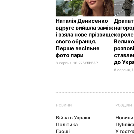
Наталія Денисенко
Драпат
вдруге вийшла заміж
нагоро
і взяла нове прізвище
короле
свого обранця.
Велико
Перше весільне
розпов
фото пари
ставле
до Укр
8 серпня, 16.27
БУЛЬВАР
8 серпня, 1
НОВИНИ
РОЗДІЛИ
Війна в Україні
Новини
Політика
Публіка
Гроші
У гостя