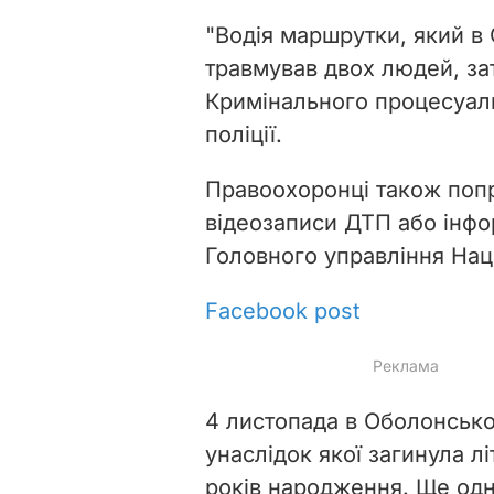
"Водія маршрутки, який в
травмував двох людей, за
Кримінального процесуаль
поліції.
Правоохоронці також поп
відеозаписи ДТП або інфо
Головного управління Нацп
Facebook post
4 листопада в Оболонсько
унаслідок якої загинула л
років народження. Ще одну