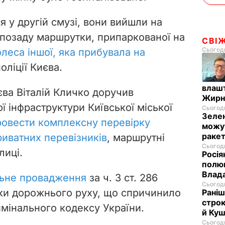
 у другій смузі,
вони вийшли на
позаду маршрутки, припаркованої на
СВІ
Сьогодн
олеса іншої, яка прибувала на
оліції Києва.
влашт
єва Віталій Кличко доручив
Жирн
 інфраструктури Київської міської
Сьогодн
Зелен
ровести комплексну перевірку
можут
ракет
риватних перевізників
, маршрутні
Сьогодн
лиці.
Росія
полюв
Влад
льне провадження
за
ч. 3 ст. 286
Сьогодн
ки дорожнього руху, що спричинило
Раніш
строк
имінального кодексу України.
й Куш
Сьогодн