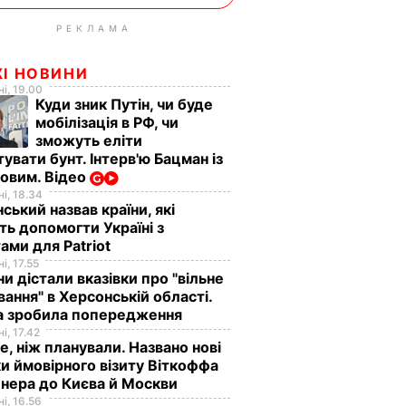
РЕКЛАМА
ЖІ НОВИНИ
і, 19.00
Куди зник Путін, чи буде
мобілізація в РФ, чи
зможуть еліти
увати бунт. Інтерв'ю Бацман із
овим. Відео
і, 18.34
ський назвав країни, які
ь допомогти Україні з
ами для Patriot
і, 17.55
ни дістали вказівки про "вільне
ання" в Херсонській області.
а зробила попередження
і, 17.42
е, ніж планували. Названо нові
и ймовірного візиту Віткоффа
нера до Києва й Москви
і, 16.56