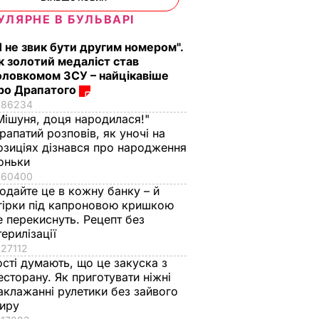
УЛЯРНЕ В БУЛЬВАРІ
Я не звик бути другим номером".
к золотий медаліст став
оловкомом ЗСУ – найцікавіше
ро Драпатого
86234
Мішуня, доця народилася!"
рапатий розповів, як уночі на
озиціях дізнався про народження
амо, я
оньки
ото.
60400
одайте це в кожну банку – й
а".
гірки під капроновою кришкою
ня
е перекиснуть. Рецепт без
зала
терилізації
тері в
27112
ості думають, що це закуска з
 гнізда
есторану. Як приготувати ніжні
аклажанні рулетики без зайвого
ВИНИ
иру