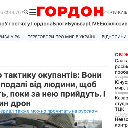
.67
$44.76
+18 КИЇВ
'ю
У гостях у Гордона
Блоги
Бульвар
LIVE
Ексклюзи
РИЗА У РФ
ПЕРЕГОВОРИ ПРО МИР В УКРАЇНІ
ВІДНОСИНИ
СВІЖ
Саака
росій
проб
 тактику окупантів: Вони
8 серпн
Юнус
подалі від людини, щоб
мир, 
ь, поки за нею прийдуть. І
8 серпн
Казар
дин дрон
студе
ТЦК
териал также можно прочитать на русском
7 серпн
Невз
контр