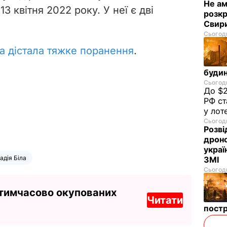
Не а
13 квітня 2022 року. У неї є дві
розкр
Свир
Сьогодн
ла дістала тяжке поранення
.
будин
Сьогодн
До $2
РФ ст
у лот
Сьогодн
Розві
дроно
украї
адія Біла
ЗМІ
Сьогодн
 тимчасово окупованих
Читати
пост