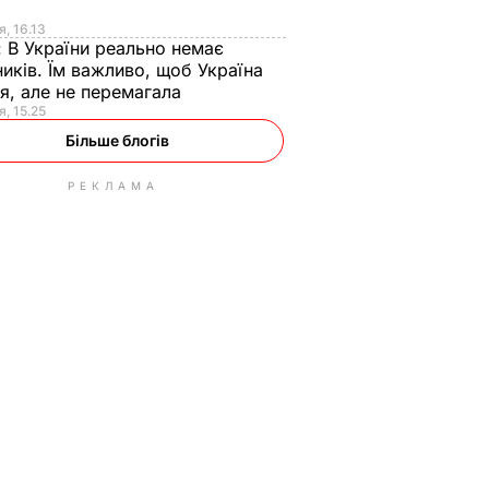
я
я, 16.13
:
В України реально немає
иків. Їм важливо, щоб Україна
я, але не перемагала
я, 15.25
Більше блогів
РЕКЛАМА