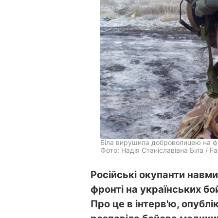
Біла вирушила доброволицею на фр
Фото: Надія Станіславівна Біла / F
Російські окупанти навм
фронті на українських бо
Про це в інтерв'ю, опубл