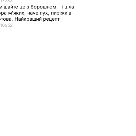
17283
мішайте це з борошном – і ціла
ора м'яких, наче пух, пиріжків
отова. Найкращий рецепт
16952
токо
"Дімка був наче
Гості думають, що
нормальний, поки не
це закуска з
ероя
збухався". У мережу
ресторану. Як
потрапили знімки
приготувати ніжні
Кабаєвої з
баклажанні
ВАР
Медведєвим
рулетики без зайво
жиру
7 серпня, 20.39
БУЛЬВАР
7 серпня, 20.16
БУЛЬВАР