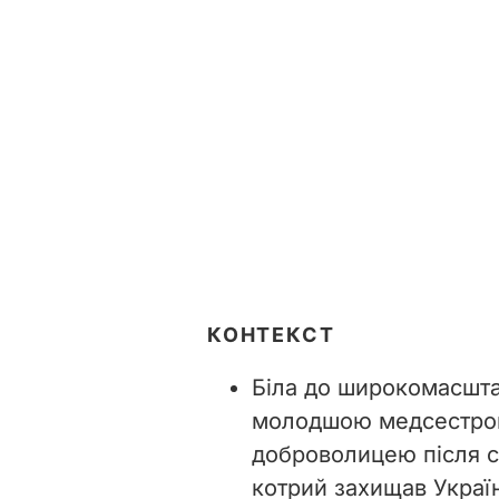
КОНТЕКСТ
Біла до широкомасшта
молодшою медсестрою
доброволицею після с
котрий захищав Україн