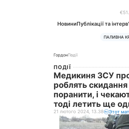
€51
Новини
Публікації та інтерв
ПАЛИВНА К
Гордон
Події
ПОДІЇ
Медикиня ЗСУ про
роблять скидання 
поранити, і чекают
тоді летить ще о
21 лютого 2024, 13.38
Этот ма