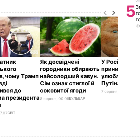
5
З
г
г
атник
Як досвідчені
У Росії жорс
ького
городники обирають
принизили
в, чому Трамп
найсолодший кавун.
улюбленого г
вді
Сім ознак стиглої й
Путіна
ився до
соковитої ягоди
7 серпня, 23.42
БУЛЬ
а президента
8 серпня, 00.05
БУЛЬВАР
и
7.07
СВІТ