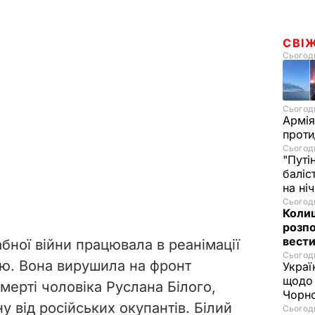
СВІ
Сьогодн
Сьогодн
Армія
проти
Сьогодн
"Путі
баліс
на ні
Сьогодн
Колиш
розпо
вести
бної війни працювала в реанімації
Сьогодн
. Вона вирушила на фронт
Украї
щодо 
мерті чоловіка Руслана Білого,
Чорн
у від російських окупантів. Білий
Сьогодн