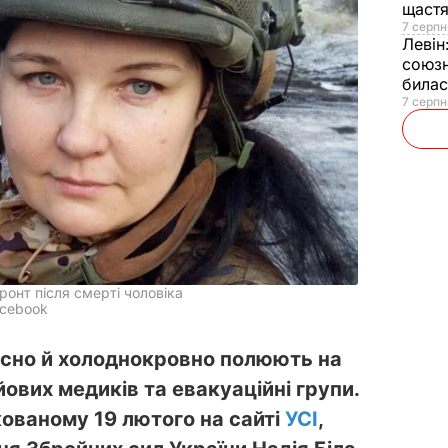
щаст
7 серпн
Левін
союзн
билас
7 серпн
онт після смерті чоловіка
acebook
исно й холоднокровно полюють на
йових медиків та евакуаційні групи.
ікованому 19 лютого на сайті
УСІ
,