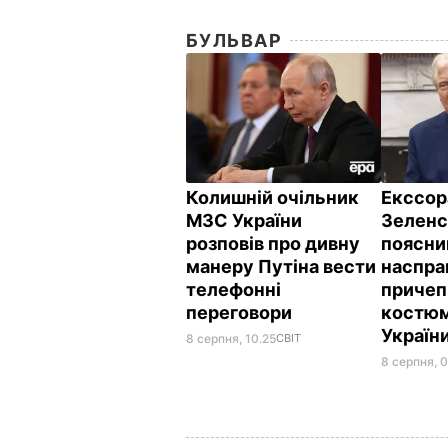
БУЛЬВАР
Колишній очільник
Екссор
МЗС України
Зеленс
розповів про дивну
поясни
манеру Путіна вести
наспра
телефонні
причеп
переговори
костюм
Україн
8 серпня, 10.25
СВІТ
8 серпня, 0