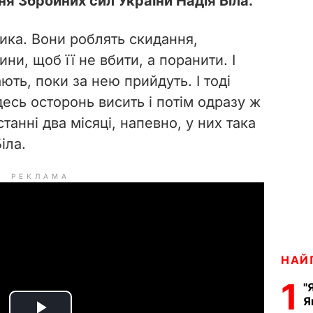
я Збройних сил України Надія Біла.
ктика. Вони роблять скидання,
ни, щоб її не вбити, а поранити. І
ть, поки за нею прийдуть. І тоді
десь осторонь висить і потім одразу ж
станні два місяці, напевно, у них така
іла.
РЕКЛАМА
НАЙ
1
"
Я