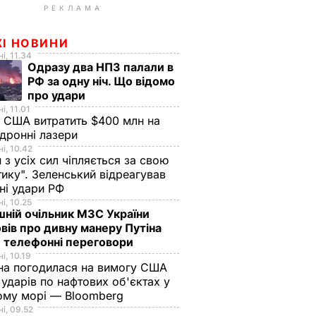
РЕКЛАМА
ЖІ НОВИНИ
і, 11.34
Одразу два НПЗ палали в
РФ за одну ніч. Що відомо
про удари
і, 11.01
 США витратить $400 млн на
дронні лазери
і, 10.42
н з усіх сил чіпляється за свою
тику". Зеленський відреагував
чні удари РФ
і, 10.25
ній очільник МЗС України
вів про дивну манеру Путіна
 телефонні переговори
і, 10.19
на погодилася на вимогу США
ударів по нафтових об'єктах у
ому морі — Bloomberg
і, 09.52