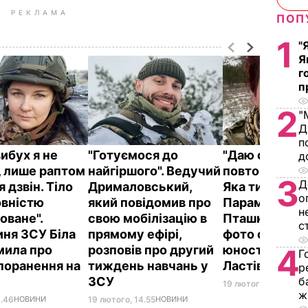
РЕКЛАМА
ПОП
1
"
Я
г
п
2
"
Д
п
вибух я не
"Готуємося до
"Даю слово, м
д
, лише раптом
найгіршого". Ведучий
повторю це ф
3
Д
я дзвін. Тіло
Дрималовський,
Яка ти красив
о
овністю
який повідомив про
Парамедики
н
оване".
свою мобілізацію в
Пташка пока
с
ня ЗСУ Біла
прямому ефірі,
фото своєї ма
мила про
розповів про другий
юності на тлі
4
Г
поранення на
тиждень навчань у
Ластівчиного
р
ЗСУ
б
19 лютого, 23.03
НО
ж
6.46
НОВИНИ
19 лютого, 14.55
НОВИНИ