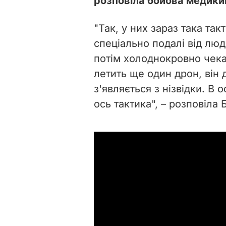
розповіла бойова медикин
"Так, у них зараз така та
спеціально подалі від люди
потім холоднокровно чекаю
летить ще один дрон, він 
з'являється з нізвідки. В о
ось тактика", – розповіла Б