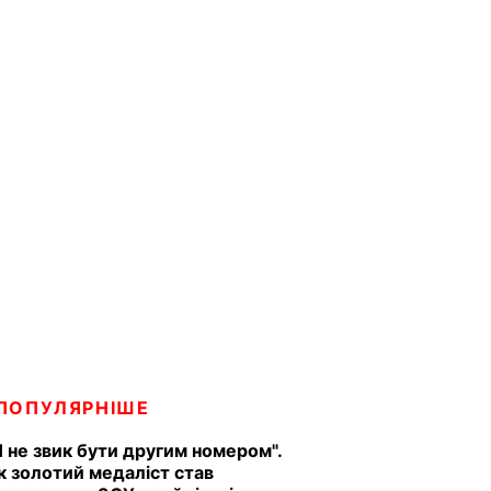
ПОПУЛЯРНІШЕ
Я не звик бути другим номером".
к золотий медаліст став