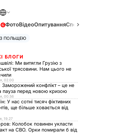
в
Фото
Відео
Опитування
Спецпроєкти
Війна в Укра
 З ПОЛЬЩЕЮ
І БЛОГИ
швілі:
Ми витягли Грузію з
ської трясовини. Нам цього не
ачили
я, 02.00
:
Заморожений конфлікт – це не
а пауза перед новою кризою
я, 00.56
ін:
У нас сотні тисяч фіктивних
нтів, ще більше ховається від
я, 19.27
оров:
Колобок повинен укласти
акт на СВО. Орки помирали б від