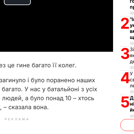
г
P
п
l
2
"
у
a
в
щ
y
3
З
я
V
д
 це гине багато її колег.
i
4
У
загинуло і було поранено наших
с
d
л
багато. У нас у батальйоні з усіх
5
e
людей, а було понад 10 – хтось
Д
н
, – сказала вона.
й
o
РЕКЛАМА