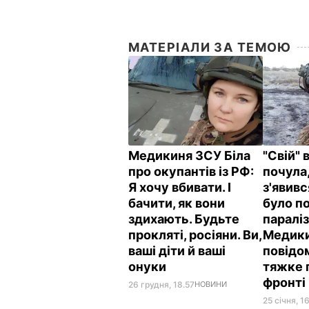
МАТЕРІАЛИ ЗА ТЕМОЮ
Медикиня ЗСУ Біла
"Свій" 
про окупантів із РФ:
почула
Я хочу вбивати. І
з'явивс
бачити, як вони
було п
здихають. Будьте
параліз
прокляті, росіяни. Ви,
Медики
ваші діти й ваші
повідо
онуки
тяжке 
фронті
26 грудня, 18.57
НОВИНИ
25 січня, 1