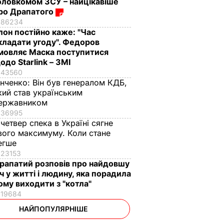
оловкомом ЗСУ – найцікавіше
ро Драпатого
86234
Ілон постійно каже: "Час
кладати угоду". Федоров
мовляє Маска поступитися
одо Starlink – ЗМІ
43560
інченко:
Він був генералом КДБ,
кий став українським
ержавником
36995
 четвер спека в Україні сягне
вого максимуму. Коли стане
егше
23153
рапатий розповів про найдовшу
іч у житті і людину, яка порадила
ому виходити з "котла"
19684
НАЙПОПУЛЯРНІШЕ