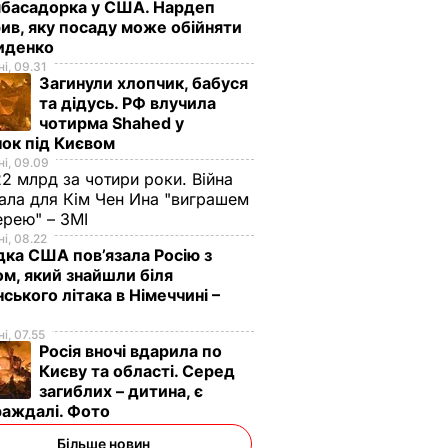
мбасадорка у США. Нардеп
ив, яку посаду може обійняти
иденко
і, 09.31
Загинули хлопчик, бабуся
та дідусь. РФ влучила
чотирма Shahed у
ок під Києвом
і, 09.09
2 млрд за чотири роки. Війна
ала для Кім Чен Ина "виграшем
ерею" – ЗМІ
і, 08.22
дка США пов’язала Росію з
м, який знайшли біля
нського літака в Німеччині –
і, 07.55
Росія вночі вдарила по
Києву та області. Серед
загиблих – дитина, є
раждалі. Фото
Більше новин