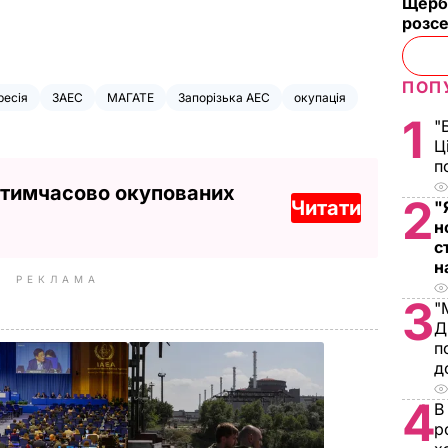
Щерб
розс
ПОП
ресія
ЗАЕС
МАГАТЕ
Запорізька АЕС
окупація
1
"
Ц
п
 тимчасово окупованих
2
Читати
"
н
с
н
РЕКЛАМА
3
"
Д
п
д
4
В
р