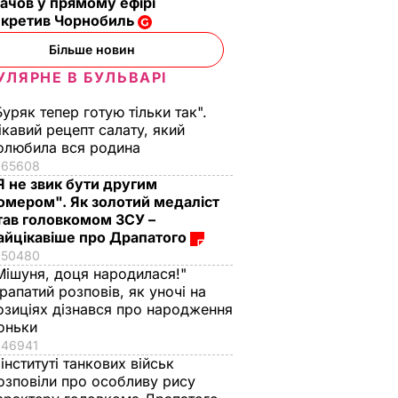
ачов у прямому ефірі
екретив Чорнобиль
Більше новин
УЛЯРНЕ В БУЛЬВАРІ
Буряк тепер готую тільки так".
ікавий рецепт салату, який
олюбила вся родина
65608
Я не звик бути другим
омером". Як золотий медаліст
тав головкомом ЗСУ –
айцікавіше про Драпатого
50480
Мішуня, доця народилася!"
рапатий розповів, як уночі на
озиціях дізнався про народження
оньки
46941
 інституті танкових військ
озповіли про особливу рису