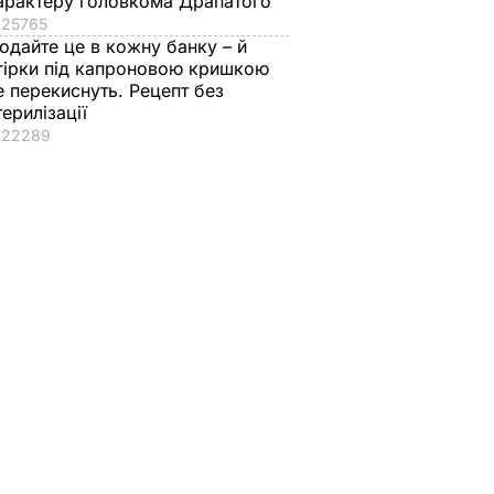
арактеру головкома Драпатого
25765
одайте це в кожну банку – й
гірки під капроновою кришкою
е перекиснуть. Рецепт без
терилізації
22289
редієнти
Як із Путіна "знімали
Тільки такі добрива
н – і ви
мірку" для Колобка,
серпні дадуть пер
дома
який спровокував
смак і масу
вибухи в Москві й
7 серпня, 15.24
БУЛЬВАР