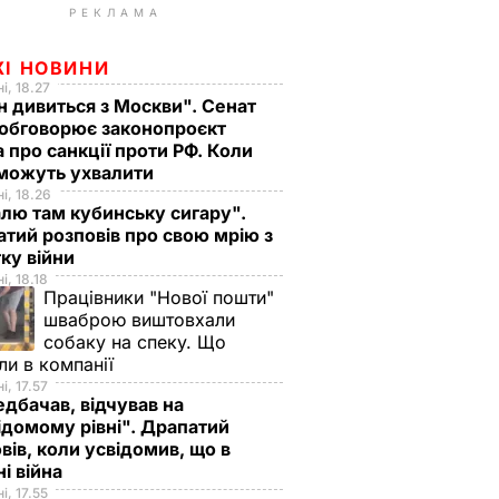
РЕКЛАМА
ЖІ НОВИНИ
і, 18.27
н дивиться з Москви". Сенат
обговорює законопроєкт
 про санкції проти РФ. Коли
 можуть ухвалити
і, 18.26
лю там кубинську сигару".
тий розповів про свою мрію з
ку війни
і, 18.18
Працівники "Нової пошти"
шваброю виштовхали
собаку на спеку. Що
ли в компанії
і, 17.57
дбачав, відчував на
ідомому рівні". Драпатий
вів, коли усвідомив, що в
ні війна
і, 17.55