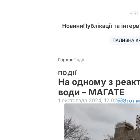
€51
Новини
Публікації та інтерв
ПАЛИВНА К
Гордон
Події
ПОДІЇ
На одному з реакт
води – МАГАТЕ
1 листопада 2024, 12.02
Этот м