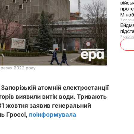
війсь
проте
Міно
7 серпн
Ейдм
підст
7 серпн
березня 2022 року
Запорізькій атомній електростанції
торів виявили витік води. Тривають
31 жовтня заявив генеральний
ь Гроссі,
поінформувала