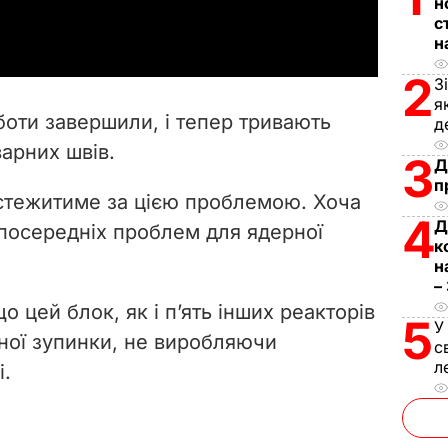
a
н
с
н
y
2
З
V
я
боти завершили, і тепер тривають
д
i
варних швів.
3
Д
d
п
 стежитиме за цією проблемою. Хоча
4
Д
e
посередніх проблем для ядерної
к
н
o
–
 цей блок, як і п’ять інших реакторів
5
У
ної зупинки, не виробляючи
с
л
і.