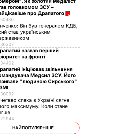
омером". Як золотий медаліст
тав головкомом ЗСУ –
айцікавіше про Драпатого
50480
інченко:
Він був генералом КДБ,
кий став українським
ержавником
36307
рапатий назвав перший
ріоритет на фронті
34462
рапатий ініціював звільнення
омандувача Медсил ЗСУ. Його
азивали "людиною Сирського"
 ЗМІ
30092
 четвер спека в Україні сягне
вого максимуму. Коли стане
егше
22944
НАЙПОПУЛЯРНІШЕ