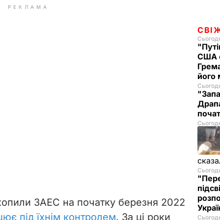
РЕКЛАМА
СВІ
Сьогодн
"Путі
США 
Грема
його
Сьогодн
"Запа
Драпа
почат
Сьогодн
сказа
Сьогодн
"Пере
підсв
розпо
ахопили ЗАЕС на початку березня 2022
Украї
цює під їхнім контролем
. За ці роки
Сьогодн