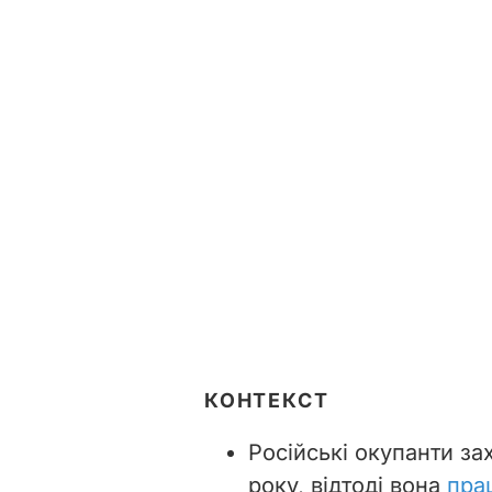
КОНТЕКСТ
Російські окупанти з
року, відтоді
вона
пра