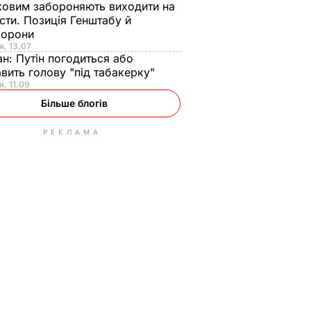
ковим забороняють виходити на
сти. Позиція Генштабу й
борони
я, 13.07
ан:
Путін погодиться або
авить голову "під табакерку"
я, 11.09
Більше блогів
РЕКЛАМА