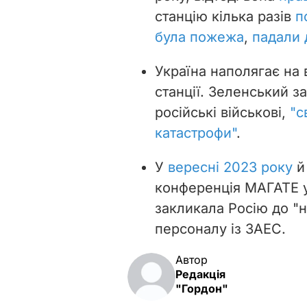
станцію кілька разів
п
була пожежа
,
падали 
Україна наполягає на 
станції. Зеленський з
російські військові,
"с
катастрофи"
.
У
вересні 2023 року
й
конференція МАГАТЕ у
закликала Росію
до "
персоналу із ЗАЕС.
Автор
Редакція
"Гордон"