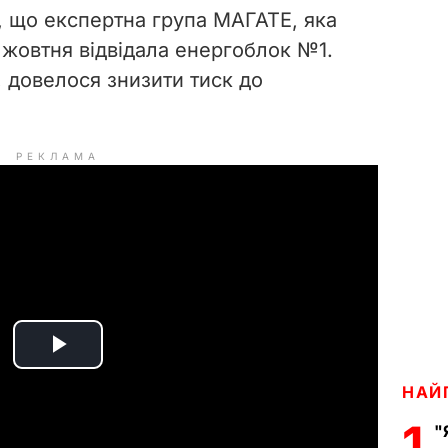
, що експертна група МАГАТЕ, яка
 жовтня відвідала енергоблок №1.
 довелося знизити тиск до
РЕКЛАМА
P
НАЙ
l
1
"