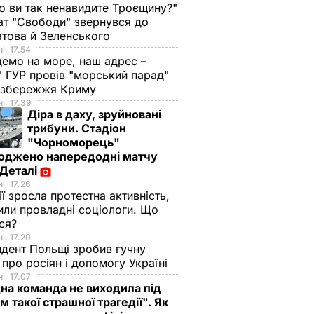
о ви так ненавидите Троєщину?"
т "Свободи" звернувся до
това й Зеленського
і, 17.54
демо на море, наш адрес –
 ГУР провів "морський парад"
 узбережжя Криму
і, 17.39
Діра в даху, зруйновані
трибуни. Стадіон
"Чорноморець"
оджено напередодні матчу
 Деталі
і, 17.26
ії зросла протестна активність,
или провладні соціологи. Що
ося?
і, 17.20
дент Польщі зробив гучну
 про росіян і допомогу Україні
і, 17.07
а команда не виходила під
м такої страшної трагедії". Як