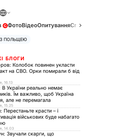
в
Фото
Відео
Опитування
Спецпроєкти
Війна в Укр
 З ПОЛЬЩЕЮ
ЖІ БЛОГИ
оров:
Колобок повинен укласти
акт на СВО. Орки помирали б від
я
я, 16.13
:
В України реально немає
иків. Їм важливо, щоб Україна
я, але не перемагала
я, 15.25
н:
Перестаньте красти – і
ивація військових буде набагато
ою
я, 14.03
ун:
Звучали скарги, що