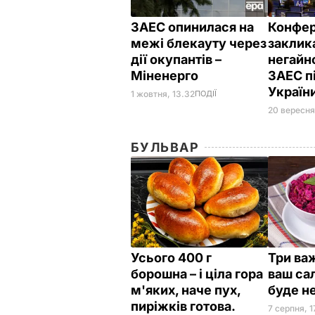
ЗАЕС опинилася на
Конфер
межі блекауту через
заклик
дії окупантів –
негайн
Міненерго
ЗАЕС п
Україн
1 жовтня, 13.32
ПОДІЇ
20 вересня
БУЛЬВАР
Усього 400 г
Три важ
борошна – і ціла гора
ваш сал
м'яких, наче пух,
буде н
пиріжків готова.
7 серпня, 1