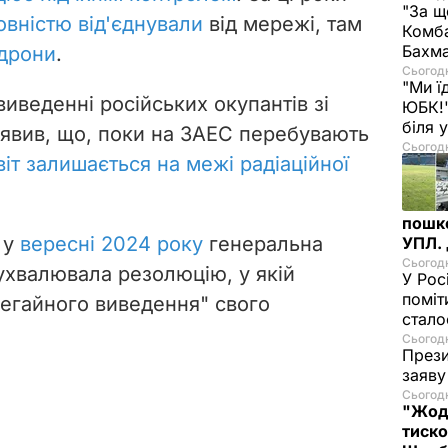
"За щ
овністю від'єднували
від мережі, там
Комба
Бахма
дрони
.
Сьогодн
"Ми ї
виведенні російських окупантів зі
ЮБК!"
біля
аявив, що, поки на ЗАЕС перебувають
Сьогодн
віт залишається на межі радіаційної
пошк
 у
вересні 2024 року
генеральна
УПЛ.
Сьогодн
хвалювала резолюцію, у якій
У Рос
поміт
негайного виведення" свого
стал
Сьогодн
Прези
заяву
Сьогодн
"Жодн
тиско