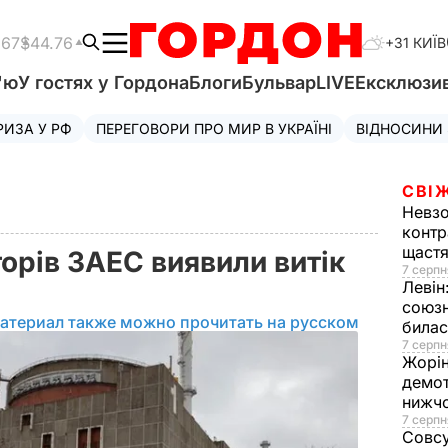
.67
$44.76
+31 КИЇВ
'ю
У гостях у Гордона
Блоги
Бульвар
LIVE
Ексклюзи
РИЗА У РФ
ПЕРЕГОВОРИ ПРО МИР В УКРАЇНІ
ВІДНОСИНИ
СВІ
Невз
контр
щаст
орів ЗАЕС виявили витік
7 серпн
Левін
союзн
атериал также можно прочитать на русском
билас
7 серпн
Жорі
демот
нижч
7 серпн
Совс