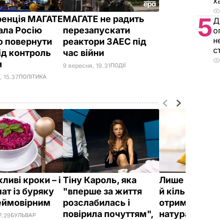
х
5
енція МАГАТЕ
МАГАТЕ не радить
Д
ала Росію
перезапускати
о
н
о повернути
реактори ЗАЕС під
с
ід контроль
час війни
и
9 вересня, 19.31
ПОДІЇ
, 15.37
ПОЛІТИКА
ливі кроки – і
Тіну Кароль, яка
Лише три інг
ат із буряку
"вперше за життя
й кілька хвили
еймовірним
розслабилась і
отримаєте в
повірила почуттям",
натуральне
7.29
БУЛЬВАР