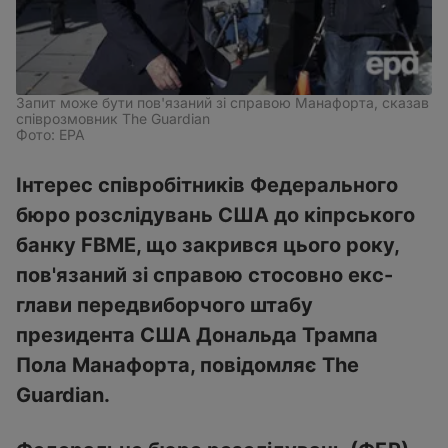
Запит може бути пов'язаний зі справою Манафорта, сказав
співрозмовник The Guardian
Фото: EPA
Інтерес співробітників Федерального
бюро розслідувань США до кіпрського
банку FBME, що закрився цього року,
пов'язаний зі справою стосовно екс-
глави передвиборчого штабу
президента США Дональда Трампа
Пола Манафорта, повідомляє The
Guardian.