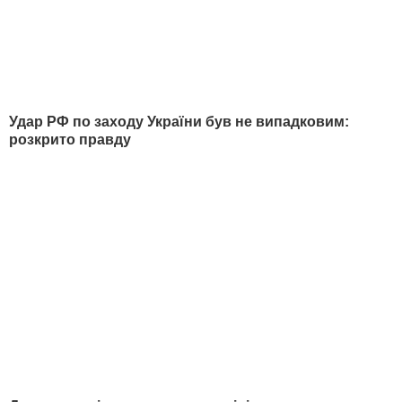
НАЙПОПУЛЯРНІШЕ
1
Чоловік проїхав на велосипеді 5,3 тис. км і
помер наступного дня. Історія благодійного
"останнього заїзду"
45767
2
Хто втратить бронювання від мобілізації з 1
вересня і які два документи треба подати до
понеділка
35748
3
Зінченко:
Він був генералом КДБ, який став
українським державником
35418
4
Драпатий назвав перший пріоритет на фронті
34232
5
Драпатий ініціював звільнення командувача
Медсил ЗСУ. Його називали "людиною
Сирського" – ЗМІ
29979