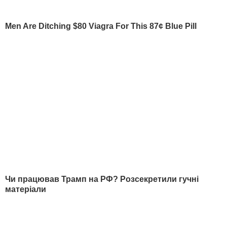
Як читати ”ГОРДОН” на тимчасово окупованих
Читати
територіях
РЕКЛАМА
МАТЕРІАЛИ ЗА ТЕМОЮ
Суд зобов'язав Манафорта
У Kyiv Post вийшла
припинити спілкування з
колонка про діяльніст
пресою, яке може
Манафорта, яку
вплинути на результат
американське слідств
його справи
може кваліфікувати я
порушення заборони 
12 грудня, 01.15
СВІТ
публічні виступи