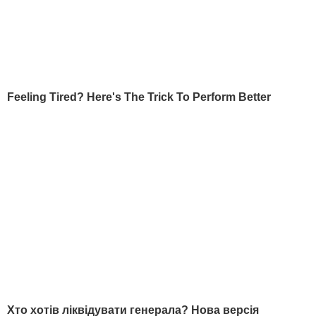
вибори, восени також надіслала запит
щодо інформації до Deutsche Bank –
найбільшого кредитора компаній Трампа.
У жовтні 2016 року влада США
офіційно
обвинуватила Росію у зламі
серверів
американських партій, а також у
втручанні в процес президентських
виборів у країні. У Кремлі ці
обвинувачення назвали "нісенітницею"
.
10 грудня ЦРУ дійшло висновку, що
Росія
втручалася в президентські вибори у
США
з метою допомогти Трампу здобути
перемогу. Речник Кремля Дмитро
Пєсков назвав такі
обвинувачення