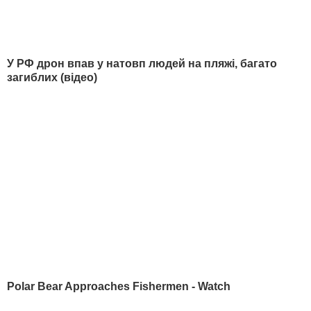
Гетманцев:
Єдине джерело для відшкодування
збитків бізнесу – майбутні репарації
6 серпня, 18.45
Матвійчук:
До громади ставляться, як до
неповносправних. Будете гарно поводитися –
пустимо воду в басейн
6 серпня, 16.30
Казанський:
Пропустили круглу дату. Рік тому
Лукашенко заявляв, що Росія "все зруйнує та
захопить"
6 серпня, 16.07
Біденко:
Ми застрягли в "міндічгейті і яйцях по 17
грн". Пропонуємо прості рішення, а від влади
хочемо складних
6 серпня, 14.48
Більше блогів
РЕКЛАМА