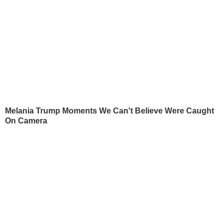
10 грудня, 09.23
ПОЛІТИКА
БУЛЬВАР
Dantes і його нова кохана
П'ять хвилин – і хрустк
Неправда зробили
гарячі бутерброди з
романтичне фото в ліфті
тягучим сиром готові.
втрьох
Рецепт соковитої нач
7 серпня, 10.20
БУЛЬВАР
7 серпня, 09.43
БУЛЬВАР
СВІЖІ БЛОГИ
Чепинога:
Досвід медиків корпусу Білецького зі
збереження життів є безцінним
6 серпня, 21.16