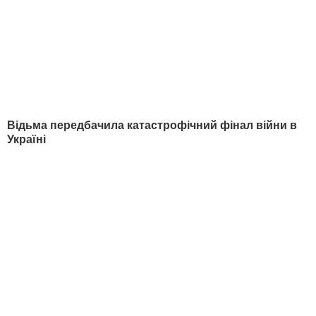
пунктами
і
відправили під домашній
арешт
. За даними слідства, Манафорт і
Гейтс згенерували десятки мільйонів
доларів доходу в результаті їхньої роботи
в Україні. Перший відмив понад $18 млн,
а другий – більше ніж $3 млн.
Автор
Редакція "Гордон"
Поділитися
США
Кіпр
банки
розслідування
Пол Манафорт
Роберт Мюллер