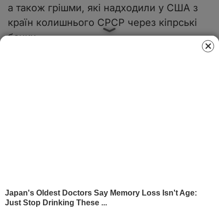
а також грішми, які надходили у США з
країн колишнього СРСР через кіпрські
банки.
Видання пише, що FBME заперечує
обвинувачення у відмиванні грошей.
Банк був розташований у Танзанії, але
приблизно 90% його банківських
операцій проводили на Кіпрі.
У звіті Центрального банку Кіпру про
FBME за 2014 рік
, який є в розпорядженні
The Guardian, повідомляли, що
приблизно половина клієнтів банку була
росіянами, деяких із них уважали
"
політично вразливими". Зазначають, що