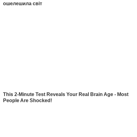
"непристойними"
.
В опублікованій доповіді американської
розвідки йдеться, що президент Путін
особисто наказав почати кампанію
із
втручання у вибори у США.
Розслідування ймовірних зв'язків між
російським урядом і штабом Трампа
міністерство юстиції США в травні 2016
року
довірили Мюллеру
.
30 жовтня 2017 року
Манафорта і його
ділового партнера
Річарда
Гейтса
обвинуватили
у змові проти Сполучених
Штатів.
Їм висунули обвинувачення за 12