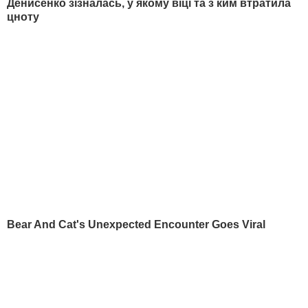
НАЙПОПУЛЯРНІШЕ
РЕКЛАМА
СВІЖІ НОВИНИ
Сьогодні, 09.17
Путін може здійснити вторгнення до країни НАТО
вже цієї осені. WSJ озвучила дані розвідки
Сьогодні, 08.41
Трамп висловився про запаси боєприпасів у США
та свій конфлікт з Гегсетом
Сьогодні, 08.30
Федоров – про шанси повернутися на
посаду, Драпатого, Хмару, переговори з
Маском. Головне зі стріма Стерненка
Сьогодні, 08.14
"Учасників "есвео" евакуювали". Дрони
уразили Wildberries за понад 2 тис. км
від України
Сьогодні, 00.47
Боротьба за владу. У Мексиці під час прямого ефіру
в TikTok застрелили відомого блогера
Сьогодні, 00.29
Трамп про Patriot для України: Нам теж потрібні ці