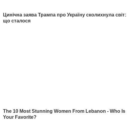
2
військовому інституті розповіли, як Драпатий
захищав диплом
27687
3
В інституті танкових військ розповіли про
особливу рису характеру головкома
Драпатого
25370
4
Ніжні "Поцілуночки" до чаю. Простий рецепт
неймовірного печива, яке стане улюбленим у
родині
20237
5
Додайте це в кожну банку – й огірки під
капроновою кришкою не перекиснуть. Рецепт
без стерилізації
19779
НОВИНИ
РОЗДІЛИ
Війна в Україні
Новини
Політика
Публікації та інтерв'ю