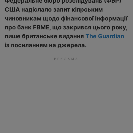
Федеральне бюро розслідувань (ФБР)
США надіслало запит кіпрським
чиновникам щодо фінансової інформації
про банк FBME, що закрився цього року,
пише британське видання
The Guardian
із посиланням на джерела.
РЕКЛАМА