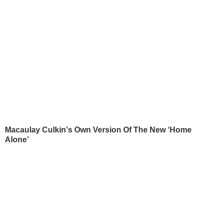
КОНТАКТИ
+380 (44) 207-13-01
+380 (44) 207-13-02
editor@gordonua.com
ЗАСТОСУНКИ
Правила користування сайтом та використання матеріалів
Політика конфіденційності та захисту персональних даних
Договір приєднання про використання сайту інтернет-видання
"ГОРДОН"
© 2026. Всі права захищені
Designed by
Всі матеріали, які розміщені на цьому сайті з посиланням
на агентство "Інтерфакс-Україна", не підлягають
подальшому відтворенню та/або розповсюдженню в будь-
якій формі, крім як з письмового дозволу.