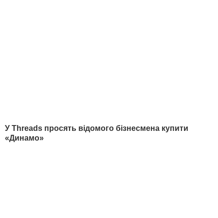
послугами фінустанови користувалися
Володимир Смирнов, якого видання
називає наближеним до президента РФ
Володимира Путіна, і член Ради
Федерації РФ
Олександр Шишкін.
РЕКЛАМА
Представник FBME повідомив The
Guardian, що Манафорт ніколи не був
клієнтом банку.
Видання пише, що команда
с
пецпрокурора Роберта Мюллера, яка
розслідує втручання РФ в американські