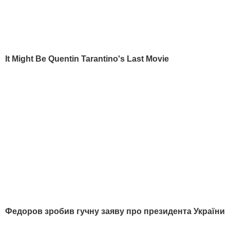
Маріуполь
Дмитро Гордон
Луганськ
Олеся Бацман
Дмитро Гордон
Flipboard
RSS
У гостях у Гордона
Дмитро Гордон
Олеся Бацман
ІНФОРМАЦІЯ
Вакансії
Редакція
Реклама на сайті
Правова інформація
Як нас читати на
тимчасово окупованих
територіях