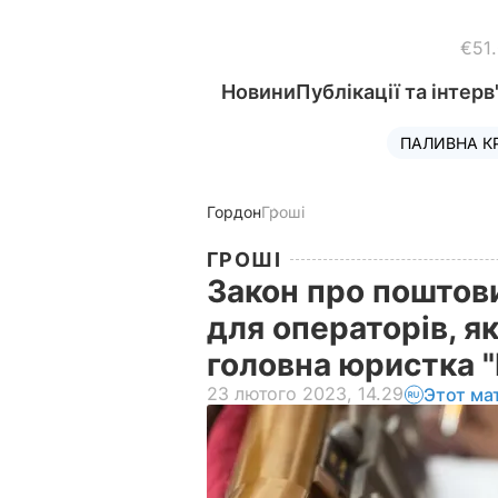
€51
Новини
Публікації та інтерв
ПАЛИВНА К
Гордон
Гроші
ГРОШІ
Закон про поштови
для операторів, я
головна юристка 
23 лютого 2023, 14.29
Этот ма