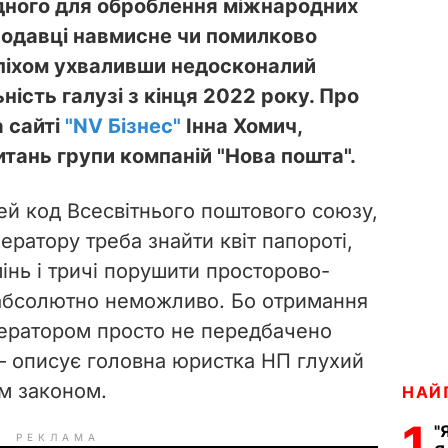
ідного для оброблення міжнародних
нодавці навмисне чи помилково
піхом ухваливши недосконалий
ність галузі з кінця 2022 року. Про
а сайті
"NV Бізнес"
Інна Хомич,
тань групи компаній "Нова пошта".
ей код Всесвітнього поштового союзу,
ратору треба знайти квіт папороті,
інь і тричі порушити просторово-
 абсолютно неможливо. Бо отримання
ператором просто не передбачено
– описує головна юристка НП глухий
им законом.
НАЙ
1
"
РЕКЛАМА