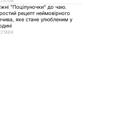
25708
іжні "Поцілуночки" до чаю.
ростий рецепт неймовірного
ечива, яке стане улюбленим у
одині
едит".
21869
ву
УСПІЛЬСТВО
ат
Софії Ротару – 79
"Запросили літечко