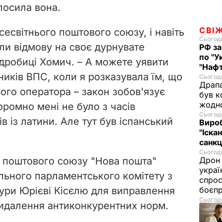
олосила вона.
d
e
СВІ
есвітнього поштового союзу, і навіть
Сьогодн
ли відмову на своє дурнувате
РФ за
o
по "У
одробиці Хомич. – А можете уявити
"Нафт
иків ВПС, коли я розказувала їм, що
Сьогодн
Драпа
ого оператора – закон зобов'язує
був к
жодн
ромно мені не було з часів
Сьогодн
в із латини. Але тут був іспанський
Виро
"Іскан
санкц
Сьогодн
го поштового союзу "Нова пошта"
Дрон 
украї
льного парламентського комітету з
спрос
тури
Юрієві Кісєлю
для виправлення
боєп
Сьогодн
видалення антиконкурентних норм.