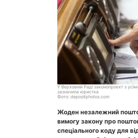
У Верховній Раді законопроєкт з усім
зазначила юристка
Фото: depositphotos.com
Жоден незалежний пошто
вимогу закону про пошто
спеціального коду для в