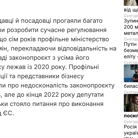
від щ
Сьогодн
авці й посадовці прогаяли багато
Зупин
200 м
ли розробити сучасне регулювання
метал
 що сім років профільне міністерство
Сьогодн
Путін
мін, перекладаючи відповідальність на
безме
еліту
аді законопроєкт з усіма його
Сьогодн
у лежав із 2020 року. Профільні
ції та представники бізнесу
и про недосконалість законопроєкту
билас
Сьогодн
ь, але до кінця 2022 року депутати
ьки стояло питання про виконання
д ЄС.
посил
Сьогодн
Росія
украї