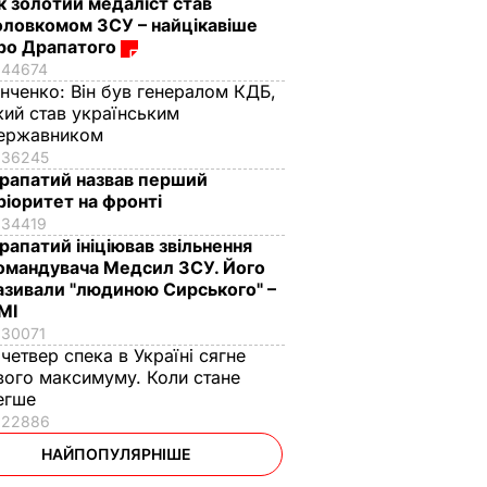
к золотий медаліст став
оловкомом ЗСУ – найцікавіше
ро Драпатого
44674
інченко:
Він був генералом КДБ,
кий став українським
ержавником
36245
рапатий назвав перший
ріоритет на фронті
34419
рапатий ініціював звільнення
омандувача Медсил ЗСУ. Його
азивали "людиною Сирського" –
МІ
30071
 четвер спека в Україні сягне
вого максимуму. Коли стане
егше
22886
НАЙПОПУЛЯРНІШЕ