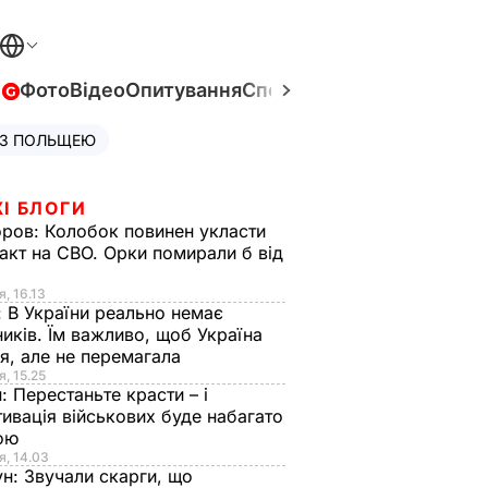
в
Фото
Відео
Опитування
Спецпроєкти
Війна в Укра
 З ПОЛЬЩЕЮ
І БЛОГИ
оров:
Колобок повинен укласти
акт на СВО. Орки помирали б від
я
я, 16.13
:
В України реально немає
иків. Їм важливо, щоб Україна
я, але не перемагала
я, 15.25
н:
Перестаньте красти – і
ивація військових буде набагато
ою
я, 14.03
ун:
Звучали скарги, що