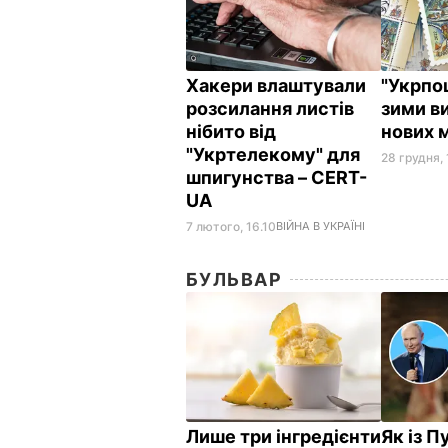
Хакери влаштували
"Укрпош
розсилання листів
зими в
нібито від
нових 
"Укртелекому" для
28 грудня, 
шпигунства – CERT-
UA
7 лютого, 16.10
ВІЙНА В УКРАЇНІ
БУЛЬВАР
Лише три інгредієнти
Як із П