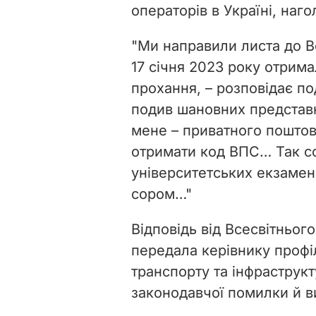
операторів в Україні, наг
"Ми направили листа до Вс
17 січня 2023 року отрима
прохання, – розповідає п
подив шановних представн
мене – приватного поштов
отримати код ВПС… Так со
університетських екзамені
сором…"
Відповідь від Всесвітньо
передала керівнику профі
транспорту та інфраструк
законодавчої помилки й 