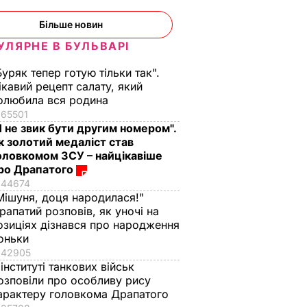
Більше новин
УЛЯРНЕ В БУЛЬВАРІ
Буряк тепер готую тільки так".
ікавий рецепт салату, який
олюбила вся родина
65501
Я не звик бути другим номером".
к золотий медаліст став
оловкомом ЗСУ – найцікавіше
ро Драпатого
44674
Мішуня, доця народилася!"
рапатий розповів, як уночі на
озиціях дізнався про народження
оньки
42905
 інституті танкових військ
озповіли про особливу рису
арактеру головкома Драпатого