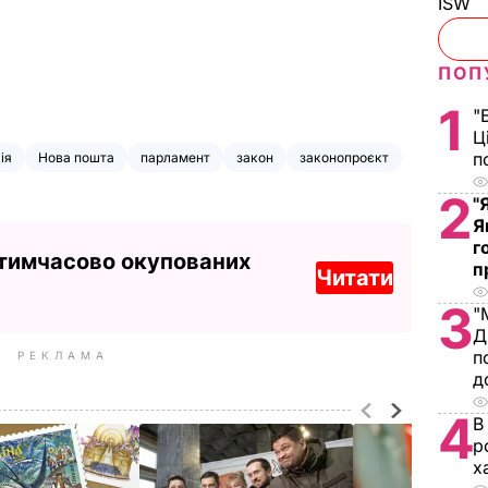
ISW
ПОП
1
"
Ц
п
ія
Нова пошта
парламент
закон
законопроєкт
2
"
Я
г
 тимчасово окупованих
п
Читати
3
"
Д
п
РЕКЛАМА
д
4
В
р
х