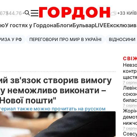
.67
$44.76
+33 КИЇВ
'ю
У гостях у Гордона
Блоги
Бульвар
LIVE
Ексклюзи
РИЗА У РФ
ПЕРЕГОВОРИ ПРО МИР В УКРАЇНІ
ВІДНОСИНИ
СВІЖ
Невз
контр
щаст
й зв'язок створив вимогу
7 серпн
Левін
ку неможливо виконати –
союзн
"Нової пошти"
билас
7 серпн
териал также можно прочитать на русском
Жорі
демот
нижч
7 серпн
Совс