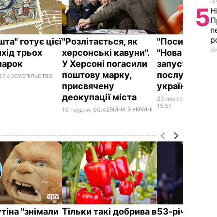
5
Н
П
п
р
та" готує цієї
"Розлітається, як
"Посилка в кр
ихід трьох
херсонські кавуни".
"Нова пошта"
марок
У Херсоні погасили
запустила но
поштову марку,
послугу для
17.40
СУСПІЛЬСТВО
присвячену
українців
деокупації міста
29 листопада,
С
15.57
10 грудня, 00.42
ВІЙНА В УКРАЇНІ
утіна "знімали
Тільки такі добрива в
53-річний бр