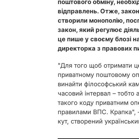
поштового обміну, необх
відправлень. Отже, зако
створили монополію, пос
закон, який регулює діяль
це пише у своєму блозі н
директорка з правових пи
"Для того щоб отримати ц
приватному поштовому опе
винайти філософський кам
часовий інтервал – тобто
такого коду приватним о
правилами ВПС. Крапка", 
кут, створений українськ