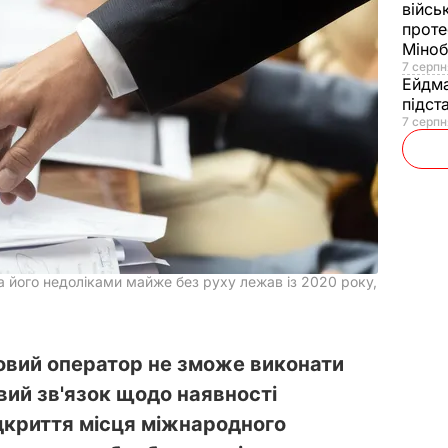
війсь
проте
Міно
7 серпн
Ейдм
підст
7 серпн
а його недоліками майже без руху лежав із 2020 року,
вий оператор не зможе виконати
вий зв'язок щодо наявності
ідкриття місця міжнародного