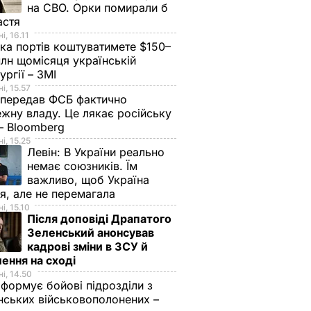
на СВО. Орки помирали б
астя
і, 16.11
ка портів коштуватимете $150–
лн щомісяця українській
ургії – ЗМІ
і, 15.57
 передав ФСБ фактично
жну владу. Це лякає російську
 – Bloomberg
і, 15.25
Левін:
В України реально
немає союзників. Їм
важливо, щоб Україна
я, але не перемагала
і, 15.10
Після доповіді Драпатого
Зеленський анонсував
кадрові зміни в ЗСУ й
ення на сході
і, 14.50
 формує бойові підрозділи з
нських військовополонених –