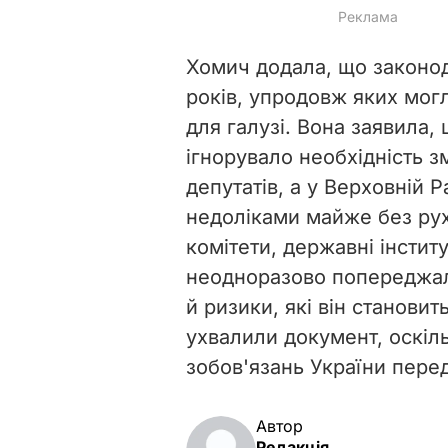
Хомич додала, що законод
років, упродовж яких мог
для галузі. Вона заявила,
ігнорувало необхідність з
депутатів, а у Верховній Р
недоліками майже без рух
комітети, державні інститу
неодноразово попереджал
й ризики, які він становит
ухвалили документ, оскіл
зобов'язань України пере
Автор
Редакція