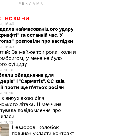
РЕКЛАМА
ЖІ НОВИНИ
і, 16.46
вдала наймасованішого удару
крнафті" за останній час. У
огазі" розповіли про наслідки
і, 16.43
тий: За майже три роки, коли я
омбригом, у мене не було
ого суїциду
і, 16.31
бляли обладнання для
дерів" і "Сарматів". ЄС ввів
ії проти ще п'ятьох росіян
і, 16.16
із вибухівкою біля
нського літака. Німеччина
тувала повідомлення про
рипаси
і, 16.13
Невзоров:
Колобок
повинен укласти контракт