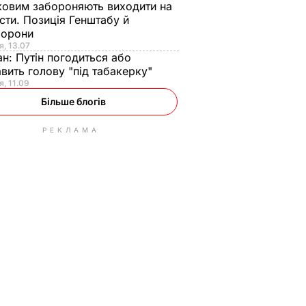
ковим забороняють виходити на
сти. Позиція Генштабу й
борони
я, 13.07
ан:
Путін погодиться або
авить голову "під табакерку"
я, 11.09
Більше блогів
РЕКЛАМА