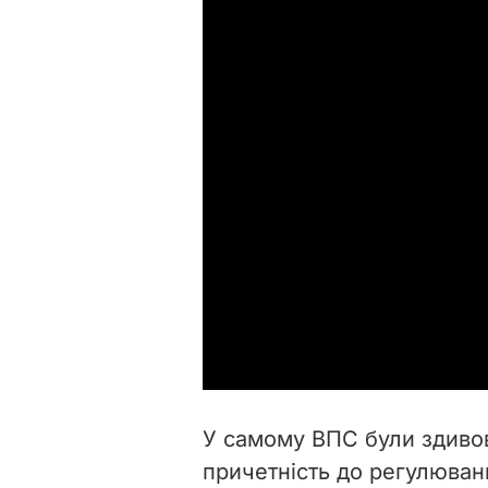
У самому ВПС були здивов
причетність до регулюван