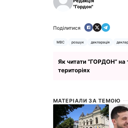
Редакція
"Гордон"
Поділитися
МВС
розшук
декларація
декла
Як читати ”ГОРДОН” на
територіях
МАТЕРІАЛИ ЗА ТЕМОЮ