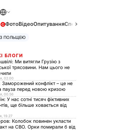
в
Фото
Відео
Опитування
Спецпроєкти
Війна в Укра
 З ПОЛЬЩЕЮ
І БЛОГИ
швілі:
Ми витягли Грузію з
ської трясовини. Нам цього не
ачили
я, 02.00
:
Заморожений конфлікт – це не
а пауза перед новою кризою
я, 00.56
ін:
У нас сотні тисяч фіктивних
нтів, ще більше ховається від
я, 19.27
оров:
Колобок повинен укласти
акт на СВО. Орки помирали б від