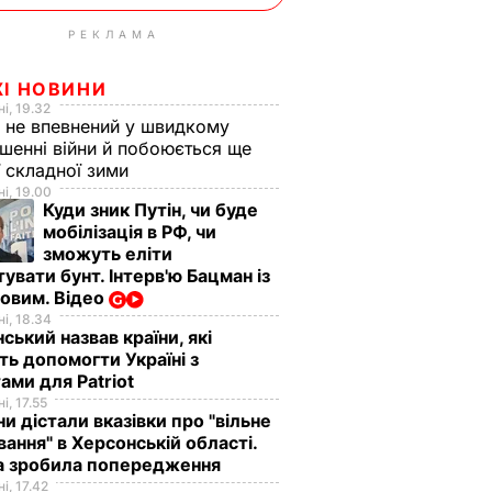
РЕКЛАМА
ЖІ НОВИНИ
і, 19.32
 не впевнений у швидкому
шенні війни й побоюється ще
ї складної зими
і, 19.00
Куди зник Путін, чи буде
мобілізація в РФ, чи
зможуть еліти
увати бунт. Інтерв'ю Бацман із
овим. Відео
і, 18.34
ський назвав країни, які
ь допомогти Україні з
ами для Patriot
і, 17.55
ни дістали вказівки про "вільне
ання" в Херсонській області.
а зробила попередження
і, 17.42