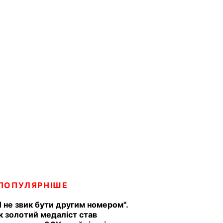
ПОПУЛЯРНІШЕ
Я не звик бути другим номером".
к золотий медаліст став