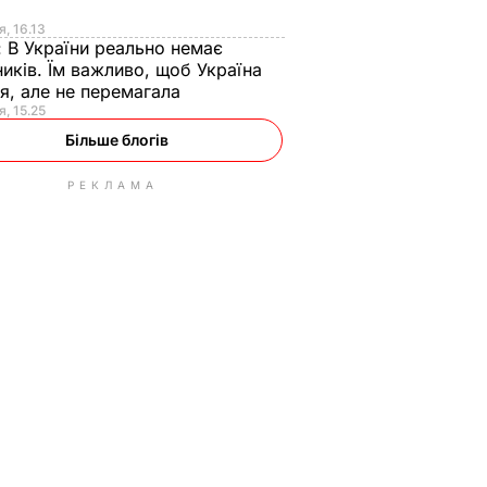
я
я, 16.13
:
В України реально немає
иків. Їм важливо, щоб Україна
я, але не перемагала
я, 15.25
Більше блогів
РЕКЛАМА