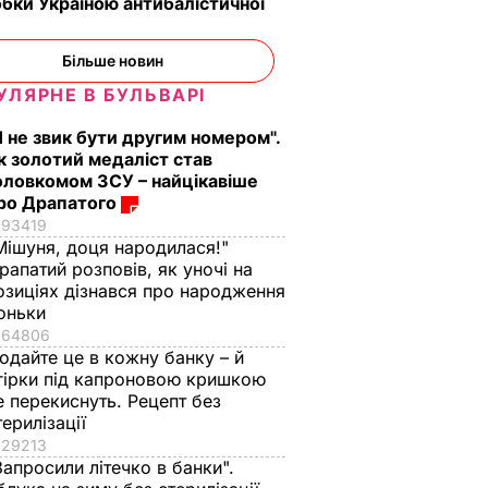
бки Україною антибалістичної
Більше новин
УЛЯРНЕ В БУЛЬВАРІ
Я не звик бути другим номером".
к золотий медаліст став
оловкомом ЗСУ – найцікавіше
ро Драпатого
93419
Мішуня, доця народилася!"
рапатий розповів, як уночі на
озиціях дізнався про народження
оньки
64806
одайте це в кожну банку – й
гірки під капроновою кришкою
е перекиснуть. Рецепт без
терилізації
29213
Запросили літечко в банки".