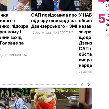
Я
с
5
ечка
САП повідомила про
У НАБУ
Г
р
ького і
підозру екснардепа
обвинуватил
б
нко, підозра
Дзензерського – ЗМІ
незаконному
ж
рському і
закритті спр
19 листопада, 17.45
ПОЛІТИКА
жний захід
щодо
 Головне за
Дзензерськог
САП говорять
обставини, як
да, 23.30
ПОЛІТИКА
виправдовую
нардепа
26 липня, 21.23
ПОЛІ