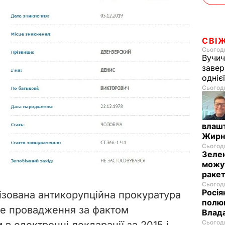
СВІ
Сьогодн
Вучич
завер
одніє
Сьогодн
влашт
Жирн
Сьогодн
Зелен
можут
ракет
Сьогодн
Росія
лізована антикорупційна прокуратура
полюв
не провадження за фактом
Влад
Сьогодн