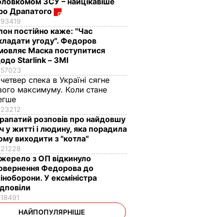
оловкомом ЗСУ – найцікавіше
ро Драпатого
93419
Ілон постійно каже: "Час
кладати угоду". Федоров
мовляє Маска поступитися
одо Starlink – ЗМІ
57023
 четвер спека в Україні сягне
вого максимуму. Коли стане
егше
23212
рапатий розповів про найдовшу
іч у житті і людину, яка порадила
ому виходити з "котла"
21228
жерело з ОП відкинуло
овернення Федорова до
іноборони. У ексміністра
ідповіли
18491
НАЙПОПУЛЯРНІШЕ