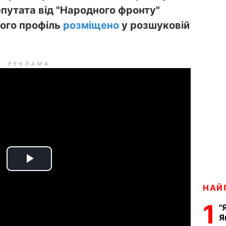
путата від "Народного фронту"
ого профіль
розміщено
у розшуковій
РЕКЛАМА
P
НАЙ
l
1
"
a
Я