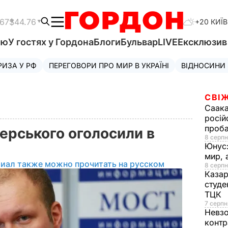
.67
$44.76
+20 КИЇВ
'ю
У гостях у Гордона
Блоги
Бульвар
LIVE
Ексклюзи
РИЗА У РФ
ПЕРЕГОВОРИ ПРО МИР В УКРАЇНІ
ВІДНОСИНИ
СВІЖ
Саака
росій
проб
ерського оголосили в
8 серпн
Юнус
мир, 
риал также можно прочитать на русском
8 серпн
Казар
студе
ТЦК
7 серпн
Невз
контр