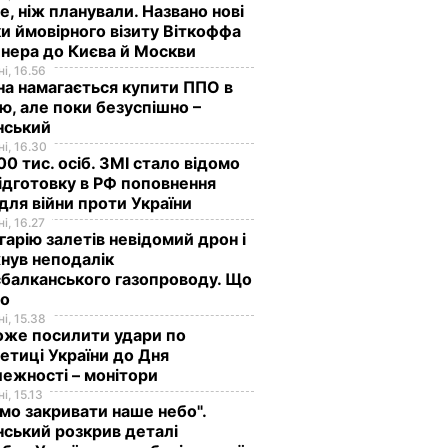
е, ніж планували. Названо нові
и ймовірного візиту Віткоффа
нера до Києва й Москви
і, 16.56
на намагається купити ППО в
лю, але поки безуспішно –
нський
і, 16.30
0 тис. осіб. ЗМІ стало відомо
ідготовку в РФ поповнення
 для війни проти України
і, 16.27
гарію залетів невідомий дрон і
нув неподалік
балканського газопроводу. Що
мо
і, 15.38
оже посилити удари по
етиці України до Дня
ежності – монітори
і, 15.13
мо закривати наше небо".
ський розкрив деталі