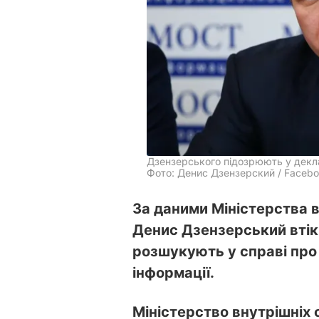
Дзензерського підозрюють у декла
Фото: Денис Дзензерский / Faceb
За даними Міністерства в
Денис Дзензерський втік 
розшукують у справі про
інформації.
Міністерство внутрішніх 