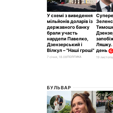
У схемі з виведення
Супер
мільйонів доларів із
Зеленс
державного банку
Тимоше
брали участь
Дзензе
нардепи Павелко,
запобі
Дзензерський і
Ляшку.
Вілкул – "Наші гроші"
день
7 січня, 18.08
ПОЛІТИКА
19 листопа
БУЛЬВАР