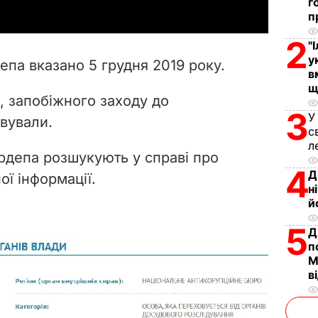
г
y
п
2
V
"
у
па вказано 5 грудня 2019 року.
в
i
щ
, запобіжного заходу до
d
3
У
вували.
с
e
л
рдепа розшукують у справі про
4
o
Д
ї інформації.
н
й
5
Д
п
М
в