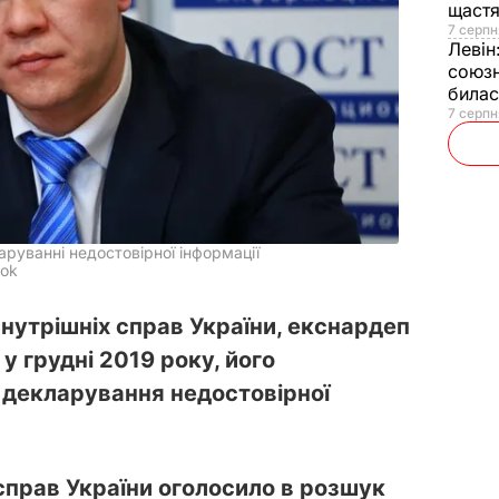
щаст
7 серпн
Левін
союзн
билас
7 серпн
руванні недостовірної інформації
ook
нутрішніх справ України, екснардеп
у грудні 2019 року, його
 декларування недостовірної
справ України оголосило в розшук