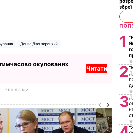
розро
зброї
ПОП
1
"
Я
рування
Денис Дзензерський
г
п
 тимчасово окупованих
2
"
Читати
Д
п
д
РЕКЛАМА
3
Д
о
н
с
4
"