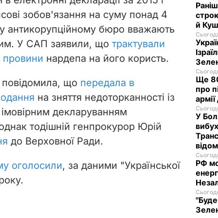
в електронні декларації за 2015 і
Раніш
сові зобов'язання на суму понад 4
строк
й Куш
му антикорупційному бюро вважають
Сьогодн
Украї
ним. У САП заявили, що
трактували
Ізраї
і провини
нардепа на його користь.
Зеле
Сьогодн
Ще 80
П повідомила, що
передала в
про п
подання
на зняття недоторканності із
армії
Сьогодн
з імовірним декларуванням
У Бол
 однак тодішній генпрокурор Юрій
вибух
Транс
ня
до Верховної Ради.
відо
Сьогодн
РФ м
му оголосили
, за даними "Української
енерг
року.
Незал
Сьогодн
"Буде
Зелен