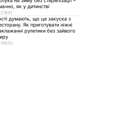
блука на зиму без стерилізації –
мачно, як у дитинстві
21891
ості думають, що це закуска з
есторану. Як приготувати ніжні
и САП у
аклажанні рулетики без зайвого
иру
ави
19630
о. У
 про
і
ть
ТИКА