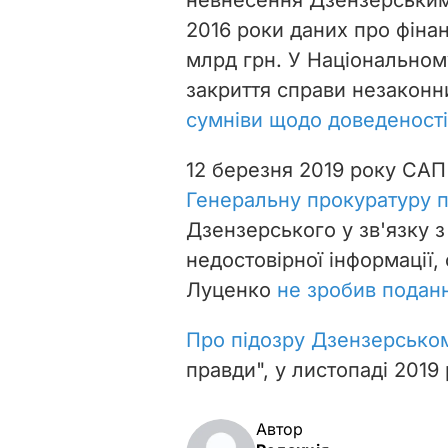
невнесення Дзензерським 
2016 роки даних про фінан
млрд грн. У Національно
закриття справи незакон
сумніви щодо доведеност
12 березня 2019 року СА
Генеральну прокуратуру 
Дзензерського у зв'язку 
недостовірної інформації,
Луценко
не зробив подан
Про підозру Дзензерсько
правди", у листопаді 2019 
Автор