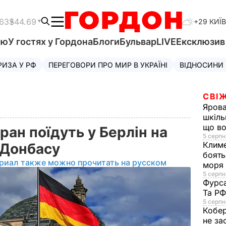
.63
$44.69
+29 КИЇВ
'ю
У гостях у Гордона
Блоги
Бульвар
LIVE
Ексклюзи
РИЗА У РФ
ПЕРЕГОВОРИ ПРО МИР В УКРАЇНІ
ВІДНОСИНИ
СВІЖ
Яров
шкіль
що во
ран поїдуть у Берлін на
5 серпн
Клим
 Донбасу
боять
риал также можно прочитать на русском
моря
5 серпня
Фурс
Та Р
5 серпн
Кобе
не за