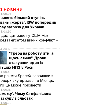
ЖІ НОВИНИ
і, 09.26
чинять більший ступінь
вань і жертв". ISW попередив
ову загрозу для України
і, 08.50
 дефіцит ракет у США між
ом і Гегсетом виник конфлікт –
і, 08.14
"Треба на роботу йти, а
щось лячно". Дрони
атакували один із
льших НПЗ у Росії
і, 00.40
к ракети SpaceX заввишки з
поверхівку врізався в Місяць.
го це може призвести
і, 00.18
 зможу". Чому Стефанішина
 із суду в сльозах
і, 00.09