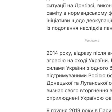
ситуації на Донбасі, вик
саміту в нормандському фо
ініціативи щодо деокупаці
із подолання наслідків па
2014 року, відразу після 
агресію на сході України.
силами України з одного б
підтримуваними Росією б
Донецької та Луганської о
визнає свого вторгнення 
оприлюднені Україною фак
9 грудня 2019 року в Пари