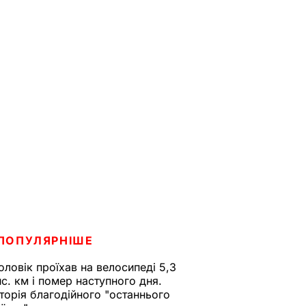
ПОПУЛЯРНІШЕ
оловік проїхав на велосипеді 5,3
ис. км і помер наступного дня.
сторія благодійного "останнього