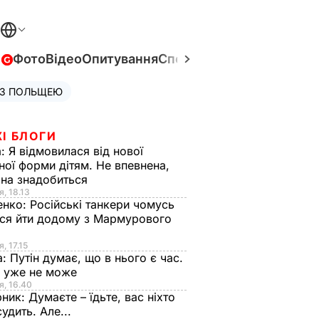
в
Фото
Відео
Опитування
Спецпроєкти
Війна в Укра
 З ПОЛЬЩЕЮ
І БЛОГИ
а:
Я відмовилася від нової
ної форми дітям. Не впевнена,
на знадобиться
я, 18.13
енко:
Російські танкери чомусь
ся йти додому з Мармурового
, 17.15
а:
Путін думає, що в нього є час.
Ф уже не може
я, 16.40
рник:
Думаєте – їдьте, вас ніхто
судить. Але...