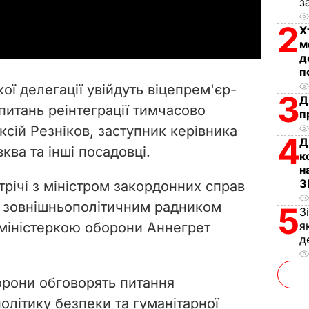
з
a
2
Х
y
м
д
V
п
ої делегації увійдуть віцепрем'єр-
3
Д
i
з питань реінтеграції тимчасово
п
сій Резніков, заступник керівника
d
4
Д
ква та інші посадовці.
к
e
н
З
трічі з міністром закордонних справ
o
 зовнішньополітичним радником
5
З
я
міністеркою оборони Аннегрет
д
торони обговорять питання
політику безпеки та гуманітарної