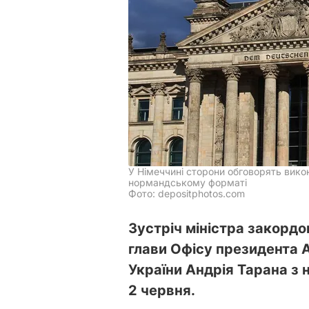
У Німеччині сторони обговорять вико
нормандському форматі
Фото: depositphotos.com
Зустріч міністра закордо
глави Офісу президента 
України Андрія Тарана з
2 червня.