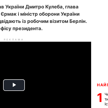
в України Дмитро Кулеба, глава
Єрмак і міністр оборони України
двідають із робочим візитом Берлін.
фісу президента.
РЕКЛАМА
НАЙ
P
1
Ч
т
l
І