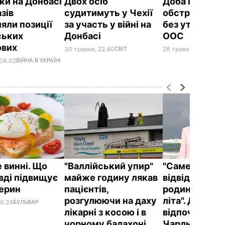
ки на Донбасі
Двох осіб
Доба на Донба
азів
судитимуть у Чехії
обстрілів бой
яли позиції
за участь у війні на
без утрат із 
ських
Донбасі
ООС
ових
30 травня, 22.40
СВІТ
29 травня, 07.25
ВІЙН
 08.02
ВІЙНА В УКРАЇНІ
 винні. Що
"Валлійський упир"
"Саме там йо
вді підвищує
майже годину лякав
відвідують ч
терин
пацієнтів,
родини прот
розгулюючи на даху
літа". Де
00.24
БУЛЬВАР
лікарні з косою і в
відпочивают
чорному балахоні
Чарльз III і йо