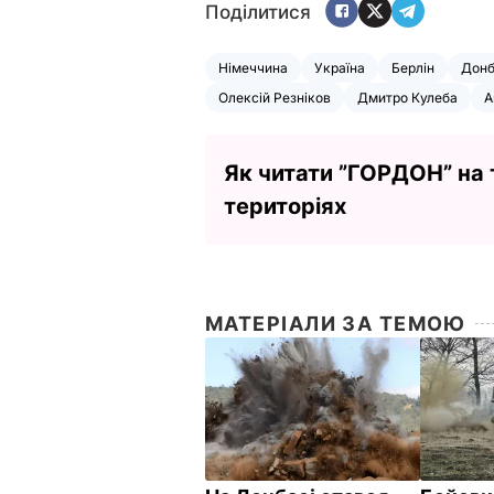
Поділитися
Німеччина
Україна
Берлін
Донб
Олексій Резніков
Дмитро Кулеба
А
Як читати ”ГОРДОН” на
територіях
МАТЕРІАЛИ ЗА ТЕМОЮ