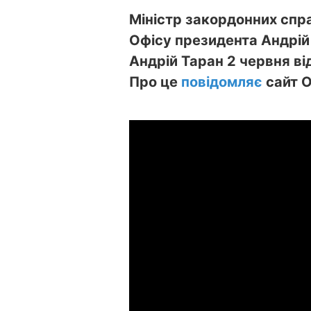
Міністр закордонних спра
Офісу президента Андрій 
Андрій Таран 2 червня ві
Про це
повідомляє
сайт О