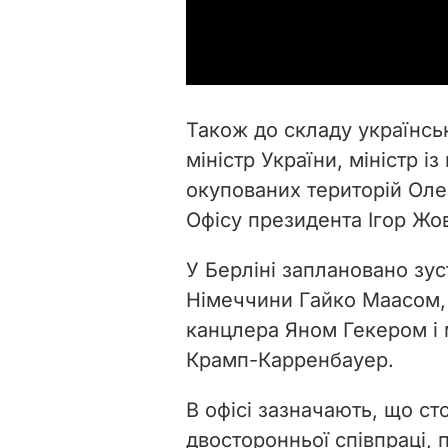
Також до складу українськ
міністр України, міністр і
окупованих територій Олек
Офісу президента Ігор Жов
У Берліні заплановано зус
Німеччини Гайко Маасом,
канцлера Яном Гекером і 
Крамп-Карренбауер.
В офісі зазначають, що с
двосторонньої співпраці, 