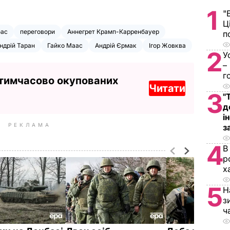
1
"
Ц
ас
переговори
Аннегрет Крамп-Карренбауер
п
ндрій Таран
Гайко Маас
Андрій Єрмак
Ігор Жовква
2
У
–
г
 тимчасово окупованих
Читати
3
"
д
і
РЕКЛАМА
з
4
В
р
х
5
Н
з
ч