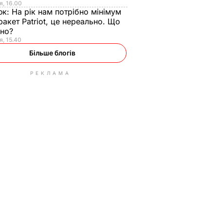
я, 16.00
юк:
На рік нам потрібно мінімум
ракет Patriot, це нереально. Що
ьно?
я, 15.40
Більше блогів
РЕКЛАМА