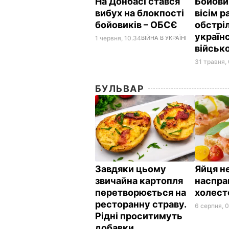
На Донбасі стався
Бойови
вибух на блокпості
вісім р
бойовиків – ОБСЄ
обстріл
україн
1 червня, 10.34
ВІЙНА В УКРАЇНІ
військ
31 травня,
БУЛЬВАР
Завдяки цьому
Яйця не
звичайна картопля
наспра
перетворюється на
холес
ресторанну страву.
6 серпня, 
Рідні проситимуть
добавки