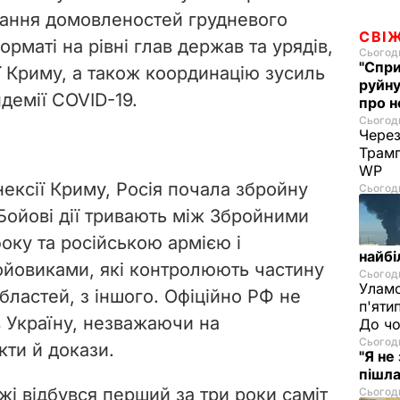
онання домовленостей грудневого
СВІ
рматі на рівні глав держав та урядів,
Сьогодн
"Спри
ї Криму, а також координацію зусиль
руйну
ндемії COVID-19.
про н
Сьогодн
Через
Трамп
WP
анексії Криму, Росія почала збройну
Сьогодн
 Бойові дії тривають між Збройними
оку та російською армією і
найбі
ойовиками, які контролюють частину
Сьогодн
Уламо
бластей, з іншого. Офіційно РФ не
п'яти
в Україну, незважаючи на
До чо
Сьогодн
ти й докази.
"Я не
пішла
жі відбувся перший за три роки саміт
Сьогодн