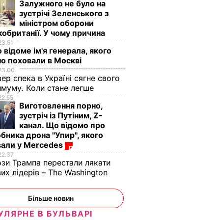
Залужного не було на
зустрічі Зеленського з
міністром оборони
обританії. У чому причина
23.51
 відоме ім'я генерала, якого
о поховали в Москві
23.00
вер спека в Україні сягне свого
муму. Коли стане легше
22.55
Виготовлення порно,
зустріч із Путіним, Z-
канал. Що відомо про
бника дрона "Упир", якого
вали у Mercedes
22.37
зи Трампа перестали лякати
вих лідерів – The Washington
Більше новин
УЛЯРНЕ В БУЛЬВАРІ