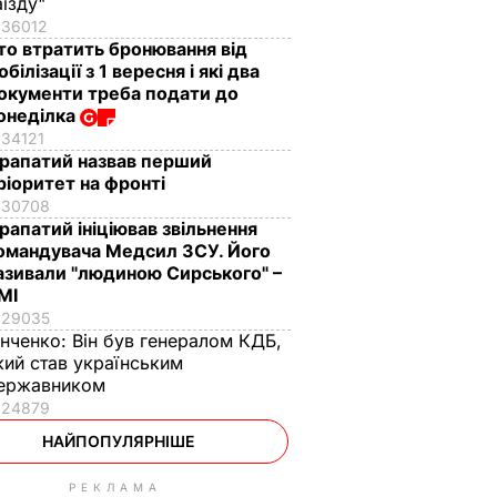
аїзду"
36012
то втратить бронювання від
обілізації з 1 вересня і які два
окументи треба подати до
онеділка
34121
рапатий назвав перший
ріоритет на фронті
30708
рапатий ініціював звільнення
омандувача Медсил ЗСУ. Його
азивали "людиною Сирського" –
МІ
29035
інченко:
Він був генералом КДБ,
кий став українським
ержавником
24879
НАЙПОПУЛЯРНІШЕ
РЕКЛАМА