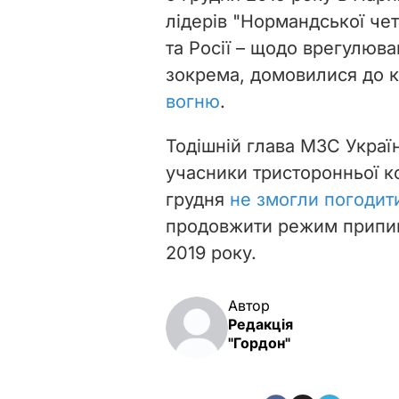
лідерів "Нормандської чет
та Росії – щодо врегулюва
зокрема, домовилися до к
вогню
.
Тодішній глава МЗС Украї
учасники тристоронньої ко
грудня
не змогли погодит
продовжити режим припин
2019 року.
Автор
Редакція
"Гордон"