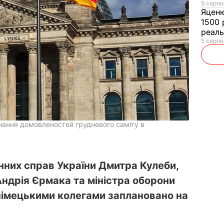
5 серпн
Яцен
1500 
реал
5 серпн
нання домовленостей грудневого саміту в
нних справ України Дмитра Кулеби,
Андрія Єрмака та міністра оборони
 німецькими колегами заплановано на