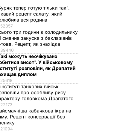
Буряк тепер готую тільки так".
ікавий рецепт салату, який
олюбила вся родина
52857
сього три години в холодильнику
 і смачна закуска з баклажанів
отова. Рецепт, як знахідка
39440
Такі можуть неочікувано
обитися висот". У військовому
нституті розповіли, як Драпатий
ахищав диплом
25618
 інституті танкових військ
озповіли про особливу рису
арактеру головкома Драпатого
22173
айсмачніша кабачкова ікра на
иму. Рецепт консервації без
аснику
21094