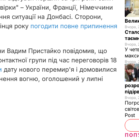
вірки" – України, Франції, Німеччини
ння ситуації на Донбасі. Сторони,
Велик
інця року
погодити повне припинення
Вчора, 
Стало
таємн
Вчора, 
У чет
ни Вадим Пристайко повідомив, що
макси
нтактної групи під час переговорів 18
Вчора, 
и
дату нового перемир'я і домовилися
ення вогню, оголошений у липні
розро
підір
Вчора, 
Погро
світо
Post
ПОП