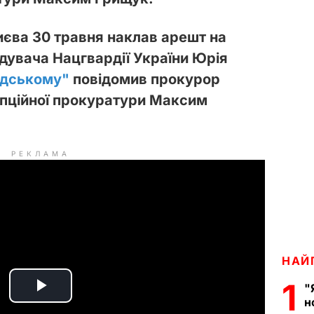
єва 30 травня наклав арешт на
увача Нацгвардії України Юрія
дському"
повідомив прокурор
упційної прокуратури Максим
РЕКЛАМА
НАЙ
1
"
P
н