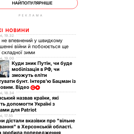
НАЙПОПУЛЯРНІШЕ
РЕКЛАМА
ЖІ НОВИНИ
і, 19.32
 не впевнений у швидкому
шенні війни й побоюється ще
ї складної зими
і, 19.00
Куди зник Путін, чи буде
мобілізація в РФ, чи
зможуть еліти
увати бунт. Інтерв'ю Бацман із
овим. Відео
і, 18.34
ський назвав країни, які
ь допомогти Україні з
ами для Patriot
і, 17.55
ни дістали вказівки про "вільне
ання" в Херсонській області.
а зробила попередження