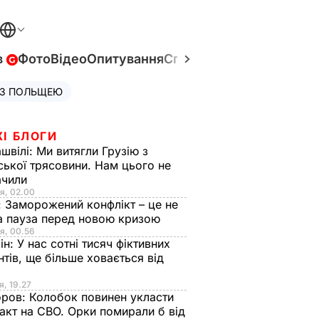
в
Фото
Відео
Опитування
Спецпроєкти
Війна в Укр
 З ПОЛЬЩЕЮ
ЖІ БЛОГИ
швілі:
Ми витягли Грузію з
ської трясовини. Нам цього не
ачили
я, 02.00
:
Заморожений конфлікт – це не
а пауза перед новою кризою
я, 00.56
ін:
У нас сотні тисяч фіктивних
нтів, ще більше ховається від
я, 19.27
оров:
Колобок повинен укласти
акт на СВО. Орки помирали б від