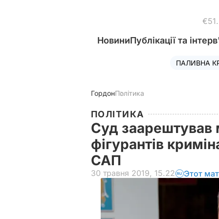
€51
Новини
Публікації та інтерв
ПАЛИВНА К
Гордон
Політика
ПОЛІТИКА
Суд заарештував 
фігурантів кримі
САП
30 травня 2019, 15.22
Этот мат