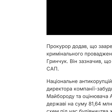
Прокурор додав, що заар
кримінального проваджен
Гринчук
. Він зазначив, щ
САП.
Національне антикорупці
директора компанії-забу
Майбороду та оцінювача Ал
державі на суму 81,64 мл
схем під час будівництва 