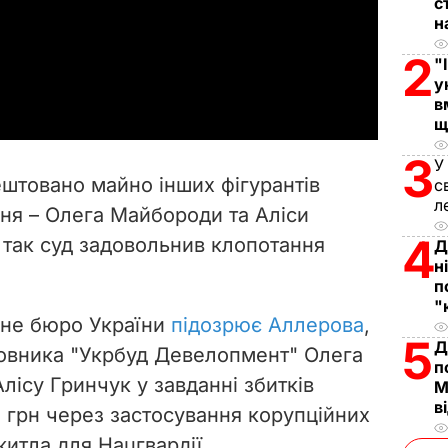
с
l
н
2
"
a
у
в
y
щ
V
3
У
ештовано майно
інших фігурантів
с
i
л
ня – Олега Майбороди та Аліси
4
о так суд задовольнив клопотання
d
Д
н
п
e
"
йне бюро України
підозрює Аллерова
,
o
5
Д
довника "Укрбуд Девелопмент" Олега
п
ісу Гринчук у завданні збитків
М
в
н грн через застосування корупційних
житла для Нацгвардії.