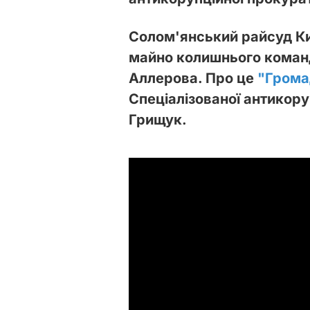
Солом'янський райсуд Ки
майно колишнього команд
Аллерова. Про це
"Грома
Спеціалізованої антикор
Грищук.