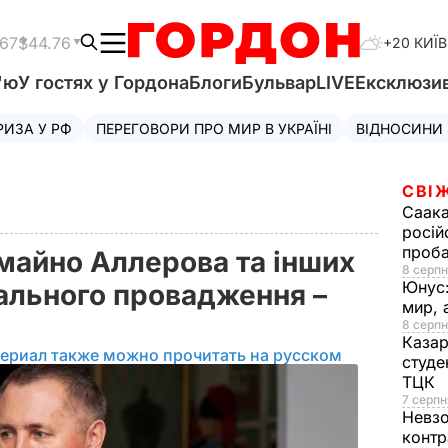
.67
$44.76
+20 КИЇВ
'ю
У гостях у Гордона
Блоги
Бульвар
LIVE
Ексклюзи
РИЗА У РФ
ПЕРЕГОВОРИ ПРО МИР В УКРАЇНІ
ВІДНОСИНИ
СВІ
Саака
росій
проб
майно Аллерова та інших
8 серпн
Юнус
нального провадження –
мир, 
8 серпн
Казар
ериал также можно прочитать на русском
студе
ТЦК
7 серпн
Невз
контр