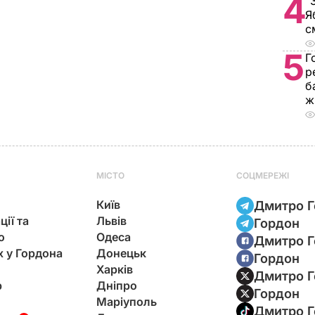
4
"
Я
с
5
Г
р
б
ж
МІСТО
СОЦМЕРЕЖІ
Київ
Дмитро Г
ції та
Львів
Гордон
ю
Одеса
Дмитро Г
х у Гордона
Донецьк
Гордон
Харків
Дмитро Г
р
Дніпро
Гордон
Маріуполь
Дмитро Г