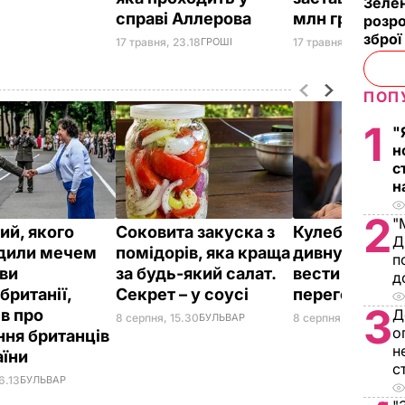
Зелен
справі Аллерова
млн грн
розро
зброї
17 травня, 23.18
ГРОШІ
17 травня, 12.51
ПОЛІ
ПОП
1
"
н
с
н
2
"
ий, якого
Соковита закуска з
Кулеба розпо
Д
дили мечем
помідорів, яка краща
дивну манеру
п
ви
за будь-який салат.
вести телефо
д
британії,
Секрет – у соусі
переговори
3
ів про
Д
8 серпня, 15.30
БУЛЬВАР
8 серпня, 10.25
СВІТ
о
ння британців
н
аїни
с
6.13
БУЛЬВАР