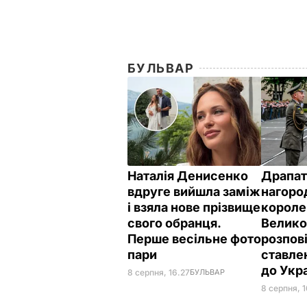
БУЛЬВАР
Наталія Денисенко
Драпат
вдруге вийшла заміж
нагоро
і взяла нове прізвище
короле
свого обранця.
Велико
Перше весільне фото
розпов
пари
ставле
до Укр
8 серпня, 16.27
БУЛЬВАР
8 серпня, 1