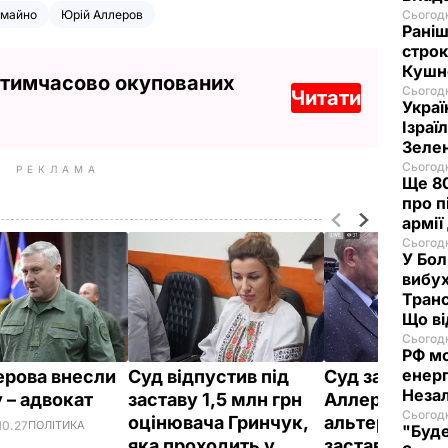
майно
Юрій Аллеров
Сьогодн
Раніш
строк
Кушн
 тимчасово окупованих
Сьогодн
Читати
Украї
Ізраї
Зеле
Сьогодн
РЕКЛАМА
Ще 80
про п
армії
Сьогодн
У Бол
вибух
Транс
Що в
Сьогодн
РФ м
енерг
ерова внесли
Суд відпустив під
Суд заарешту
Незал
у – адвокат
заставу 1,5 млн грн
Аллерова на 6
Сьогодн
оцінювача Гринчук,
альтернатив
10.27
ПОЛІТИКА
"Буде
яка проходить у
застави в роз