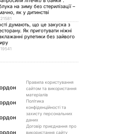
Запросили літечко в банки".
блука на зиму без стерилізації –
мачно, як у дитинстві
21581
ості думають, що це закуска з
есторану. Як приготувати ніжні
аклажанні рулетики без зайвого
иру
19541
Правила користування
ордон
сайтом та використання
матеріалів
Політика
ордон
конфіденційності та
захисту персональних
ордон
даних
Договір приєднання про
ордон
використання сайту