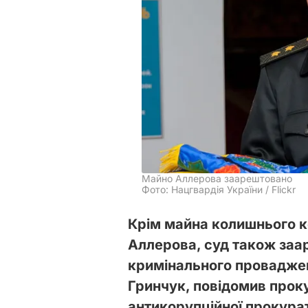
Майно Аллерова заарештовано
Фото: Нацгвардія України / Flickr
Крім майна колишнього к
Аллерова, суд також заа
кримінального проваджен
Гринчук, повідомив прок
антикорупційної прокур