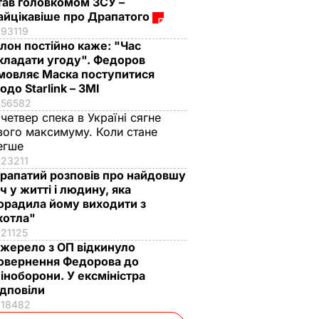
тав головкомом ЗСУ –
айцікавіше про Драпатого
93119
Ілон постійно каже: "Час
кладати угоду". Федоров
мовляє Маска поступитися
одо Starlink – ЗМІ
56582
 четвер спека в Україні сягне
вого максимуму. Коли стане
егше
23211
рапатий розповів про найдовшу
іч у житті і людину, яка
орадила йому виходити з
котла"
21125
жерело з ОП відкинуло
овернення Федорова до
іноборони. У ексміністра
ідповіли
18482