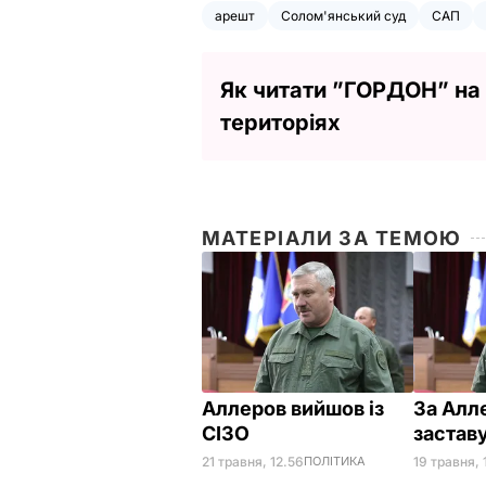
арешт
Солом'янський суд
САП
Як читати ”ГОРДОН” на
територіях
МАТЕРІАЛИ ЗА ТЕМОЮ
Аллеров вийшов із
За Алл
СІЗО
застав
21 травня, 12.56
ПОЛІТИКА
19 травня, 