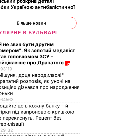
ський розкрив деталі
бки Україною антибалістичної
ТИКА
Більше новин
УЛЯРНЕ В БУЛЬВАРІ
Я не звик бути другим
омером". Як золотий медаліст
тав головкомом ЗСУ –
айцікавіше про Драпатого
93119
Мішуня, доця народилася!"
вів про
Кулеба пояснив,
Як досвідчені
рапатий розповів, як уночі на
 Путіна
чому Трамп
городники обирают
озиціях дізнався про народження
нні
насправді
найсолодший кавун
оньки
причепився до
Сім ознак стиглої й
64563
костюма
соковитої ягоди
одайте це в кожну банку – й
гірки під капроновою кришкою
Зеленського
8 серпня, 00.05
БУЛЬВАР
е перекиснуть. Рецепт без
8 серпня, 07.07
СВІТ
терилізації
29132