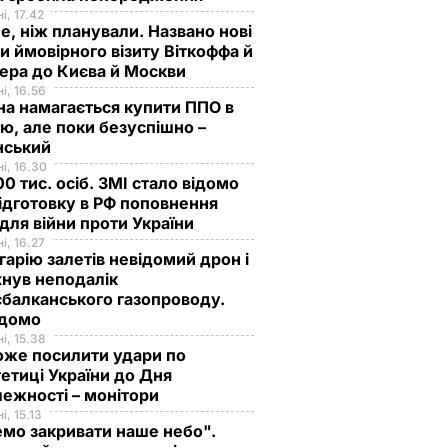
і, 17.42
е, ніж планували. Названо нові
и ймовірного візиту Віткоффа й
ера до Києва й Москви
і, 16.56
на намагається купити ППО в
лю, але поки безуспішно –
нський
і, 16.30
0 тис. осіб. ЗМІ стало відомо
ідготовку в РФ поповнення
 для війни проти України
і, 16.27
гарію залетів невідомий дрон і
нув неподалік
балканського газопроводу.
ідомо
і, 15.38
оже посилити удари по
етиці України до Дня
вав
ежності – монітори
0 діб з
і, 15.13
ою
мо закривати наше небо".
мірі 4,8