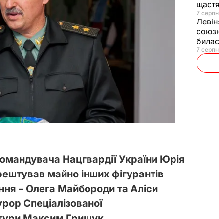
щаст
7 серпн
Левін
союзн
билас
7 серпн
омандувача Нацгвардії України Юрія
рештував майно інших фігурантів
ня – Олега Майбороди та Аліси
урор Спеціалізованої
атури Максим Грищук.