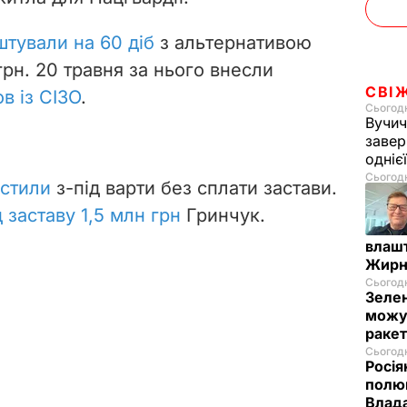
штували на 60 діб
з альтернативою
грн. 20 травня за нього внесли
СВІ
в із СІЗО
.
Сьогодн
Вучич
завер
одніє
Сьогодн
устили
з-під варти без сплати застави.
д заставу 1,5 млн грн
Гринчук.
влашт
Жирн
Сьогодн
Зелен
можут
ракет
Сьогодн
Росія
полюв
Влад