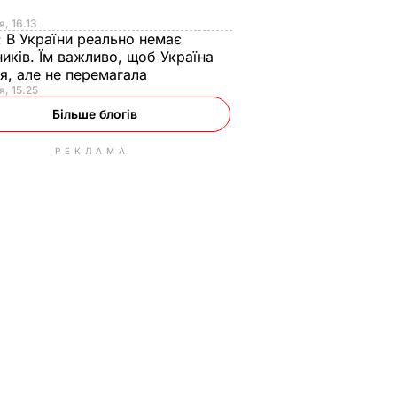
я
я, 16.13
:
В України реально немає
иків. Їм важливо, щоб Україна
я, але не перемагала
я, 15.25
Більше блогів
РЕКЛАМА