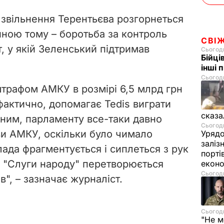
 звільнення Терентьєва розгорнеться
иною тому – боротьба за контроль
СВІ
, у якій Зеленський підтримав
Сьогодн
Бійці
інші 
Сьогодн
штрафом АМКУ в розмірі 6,5 млрд грн
фактично, допомагає Tedis виграти
сказа
вним, парламенту все-таки давно
Сьогодн
ови АМКУ, оскільки було чимало
Урядо
заліз
лада фрагментується і сиплеться з рук
порті
ь "Слуги народу" перетворюється
екон
Сьогодн
в", – зазначає журналіст.
Сьогодн
"Не м