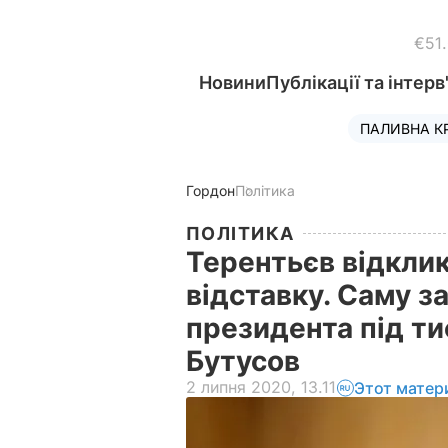
€51
Новини
Публікації та інтерв
ПАЛИВНА К
Гордон
Політика
ПОЛІТИКА
Терентьєв відклик
відставку. Саму за
президента під ти
Бутусов
2 липня 2020, 13.11
Этот матер