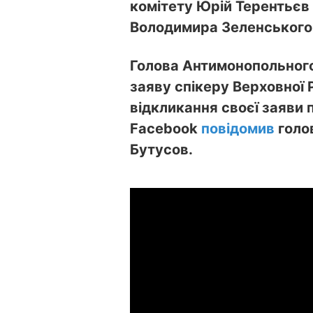
комітету Юрій Терентьєв
Володимира Зеленського
Голова Антимонопольного
заяву спікеру Верховної
відкликання своєї заяви п
Facebook
повідомив
голо
Бутусов.