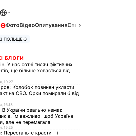
в
Фото
Відео
Опитування
Спецпроєкти
Війна в Укра
 З ПОЛЬЩЕЮ
І БЛОГИ
ін:
У нас сотні тисяч фіктивних
нтів, ще більше ховається від
я, 19.27
оров:
Колобок повинен укласти
акт на СВО. Орки помирали б від
я
я, 16.13
:
В України реально немає
иків. Їм важливо, щоб Україна
я, але не перемагала
я, 15.25
н:
Перестаньте красти – і