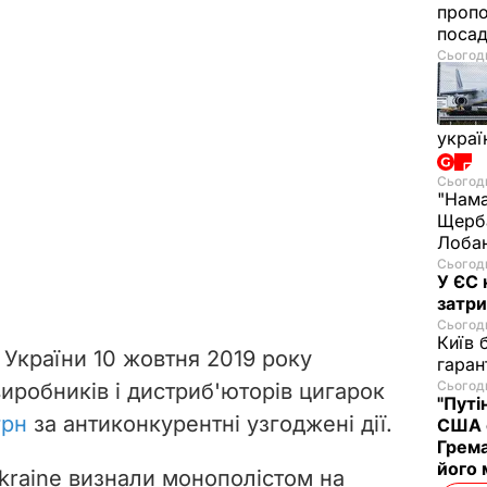
проп
посад
Сьогодн
украї
Сьогодн
"Нама
Щерба
Лобан
Сьогодн
У ЄС 
затри
Сьогодн
Київ 
України 10 жовтня 2019 року
гаран
Сьогодн
иробників і дистриб'юторів цигарок
"Путі
грн
за антиконкурентні узгоджені дії.
США 
Грема
його
Ukraine визнали монополістом на