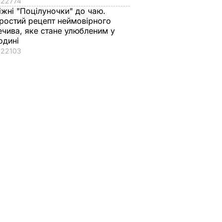
22774
іжні "Поцілуночки" до чаю.
ростий рецепт неймовірного
ечива, яке стане улюбленим у
одині
22103