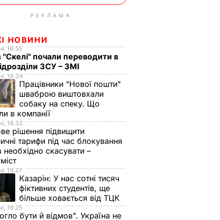
РЕКЛАМА
ЖІ НОВИНИ
і, 19.55
в "Скелі" почали переводити в
підрозділи ЗСУ – ЗМІ
і, 19.34
Працівники "Нової пошти"
шваброю виштовхали
собаку на спеку. Що
ли в компанії
і, 19.32
ве рішення підвищити
ничні тарифи під час блокування
в необхідно скасувати –
оміст
і, 19.27
Казарін:
У нас сотні тисяч
фіктивних студентів, ще
більше ховається від ТЦК
і, 19.25
огло бути й відмов". Україна не