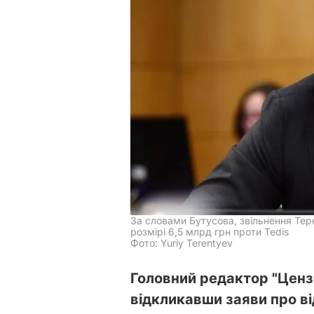
За словами Бутусова, звільнення Тер
розмірі 6,5 млрд грн проти Tedis
Фото: Yuriy Terentyev
Головний редактор "Ценз
відкликавши заяви про в