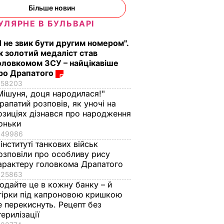
Більше новин
УЛЯРНЕ В БУЛЬВАРІ
Я не звик бути другим номером".
к золотий медаліст став
оловкомом ЗСУ – найцікавіше
ро Драпатого
58203
Мішуня, доця народилася!"
рапатий розповів, як уночі на
озиціях дізнався про народження
оньки
49986
 інституті танкових військ
озповіли про особливу рису
арактеру головкома Драпатого
25863
одайте це в кожну банку – й
гірки під капроновою кришкою
е перекиснуть. Рецепт без
терилізації