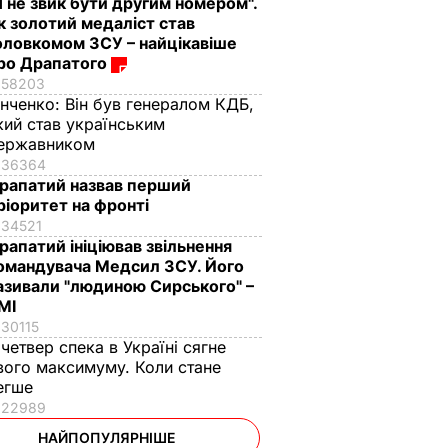
Я не звик бути другим номером".
к золотий медаліст став
оловкомом ЗСУ – найцікавіше
ро Драпатого
58203
інченко:
Він був генералом КДБ,
кий став українським
ержавником
36364
рапатий назвав перший
ріоритет на фронті
34521
рапатий ініціював звільнення
омандувача Медсил ЗСУ. Його
азивали "людиною Сирського" –
МІ
30115
 четвер спека в Україні сягне
вого максимуму. Коли стане
егше
22989
НАЙПОПУЛЯРНІШЕ