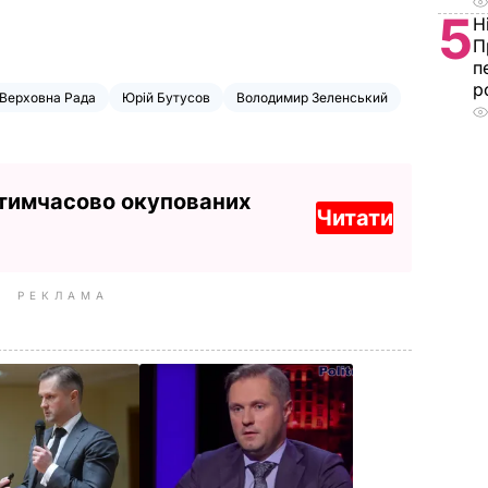
5
Н
П
п
р
Верховна Рада
Юрій Бутусов
Володимир Зеленський
 тимчасово окупованих
Читати
РЕКЛАМА