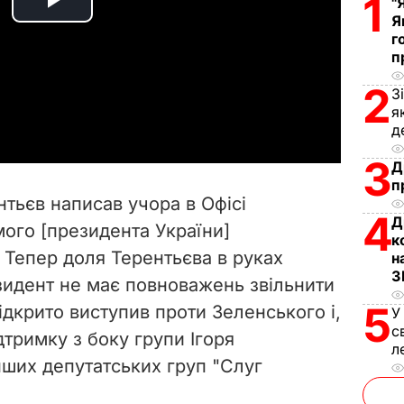
1
"
P
Я
г
l
п
2
З
a
я
д
y
3
Д
V
п
нтьєв написав учора в Офісі
4
i
Д
мого [президента України]
к
Тепер доля Терентьєва в руках
н
d
З
зидент не має повноважень звільнити
e
5
ідкрито виступив проти Зеленського і,
У
с
дтримку з боку групи Ігоря
o
л
нших депутатських груп "Слуг