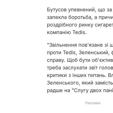
Бутусов упевнений, що за
запекла боротьба, а прич
роздрібного ринку сигарет
компанію Tedis.
"Звільнення пов'язане зі 
проти Tedis, Зеленський, 
справу. Щоб бути об'єкти
треба заслухати звіт гол
критики з інших питань. В
Зеленського, який заміст
радше на "Слугу двох пані