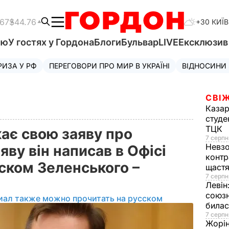
.67
$44.76
+30 КИЇВ
'ю
У гостях у Гордона
Блоги
Бульвар
LIVE
Ексклюзи
РИЗА У РФ
ПЕРЕГОВОРИ ПРО МИР В УКРАЇНІ
ВІДНОСИНИ
СВІЖ
Казар
студе
ТЦК
ає свою заяву про
7 серпн
Невз
яву він написав в Офісі
контр
ском Зеленського –
щаст
7 серпн
Левін
союзн
иал также можно прочитать на русском
билас
7 серпн
Жорі