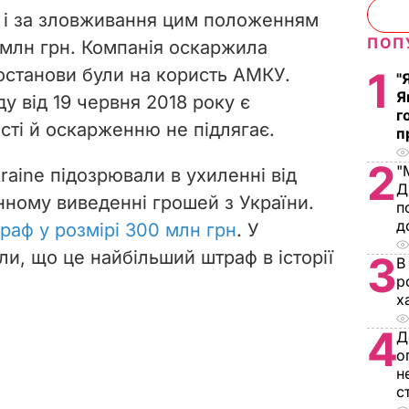
т і за зловживання цим положенням
ПОП
млн грн. Компанія оскаржила
постанови були на користь АМКУ.
1
"
Я
у від 19 червня 2018 року є
г
сті й оскарженню не підлягає.
п
2
"
kraine підозрювали в ухиленні від
Д
нному виведенні грошей з України.
п
д
раф у розмірі 300 млн грн
.
У
и, що це найбільший штраф в історії
3
В
р
х
4
Д
о
н
с