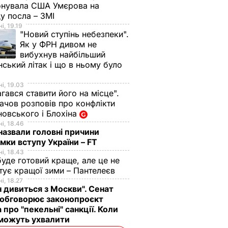
онувала США Умєрова на
у посла – ЗМІ
і, 19.19
"Новий ступінь небезпеки".
Як у ФРН дивом не
вибухнув найбільший
нський літак і що в ньому було
і, 19.03
гався ставити його на місце".
чов розповів про конфлікти
овського і Блохіна
і, 18.46
назвали головні причини
мки вступу України – FT
і, 18.43
буде готовий краще, але це не
тує кращої зими – Пантелеєв
і, 18.27
н дивиться з Москви". Сенат
обговорює законопроєкт
 про "пекельні" санкції. Коли
 можуть ухвалити