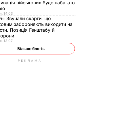
ивація військових буде набагато
ою
я, 14.03
ун:
Звучали скарги, що
ковим забороняють виходити на
сти. Позиція Генштабу й
борони
я, 13.07
Більше блогів
РЕКЛАМА