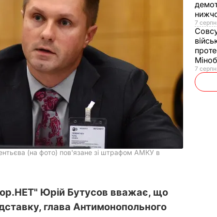
демот
нижч
7 серпн
Совс
війсь
проте
Міно
7 серпн
ентьєва (на фото) пов'язане зі штрафом АМКУ в
ор.НЕТ" Юрій Бутусов вважає, що
ідставку, глава Антимонопольного