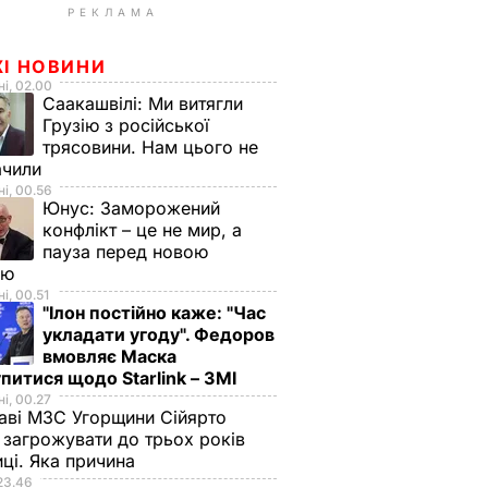
РЕКЛАМА
ЖІ НОВИНИ
і, 02.00
Саакашвілі:
Ми витягли
Грузію з російської
трясовини. Нам цього не
ачили
і, 00.56
Юнус:
Заморожений
конфлікт – це не мир, а
пауза перед новою
ою
і, 00.51
"Ілон постійно каже: "Час
укладати угоду". Федоров
вмовляє Маска
питися щодо Starlink – ЗМІ
і, 00.27
аві МЗС Угорщини Сійярто
загрожувати до трьох років
иці. Яка причина
23.46