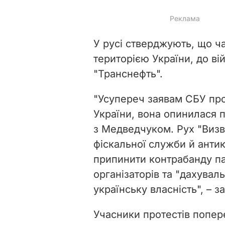
У русі стверджують, що ч
територією України, до в
"Транснефть".
"Усупереч заявам СБУ про
України, вона опинилася п
з Медведчуком. Рух "Виз
фіскальної служби й анти
припинити контрабанду па
організаторів та "дахувал
українську власність", – з
Учасники протестів попер