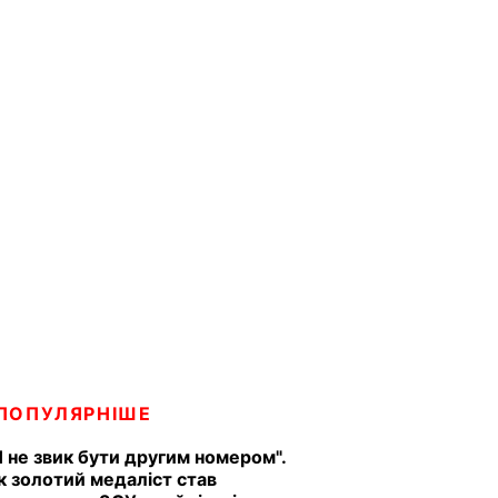
ПОПУЛЯРНІШЕ
Я не звик бути другим номером".
к золотий медаліст став