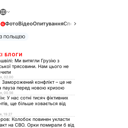
в
Фото
Відео
Опитування
Спецпроєкти
Війна в Укра
 З ПОЛЬЩЕЮ
І БЛОГИ
швілі:
Ми витягли Грузію з
ської трясовини. Нам цього не
ачили
я, 02.00
:
Заморожений конфлікт – це не
а пауза перед новою кризою
я, 00.56
ін:
У нас сотні тисяч фіктивних
нтів, ще більше ховається від
я, 19.27
оров:
Колобок повинен укласти
акт на СВО. Орки помирали б від