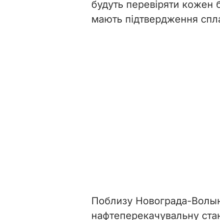
будуть перевіряти кожен б
мають підтвердження спла
Поблизу Новограда-Волы
нафтеперекачувальну стан