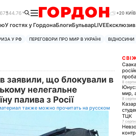
.67
$44.76
+20 КИЇВ
'ю
У гостях у Гордона
Блоги
Бульвар
LIVE
Ексклюзи
РИЗА У РФ
ПЕРЕГОВОРИ ПРО МИР В УКРАЇНІ
ВІДНОСИНИ
СВІЖ
Саака
росій
проб
в заявили, що блокували в
8 серпн
Юнус
ькому нелегальне
мир, 
їну палива з Росії
8 серпн
Казар
материал также можно прочитать на русском
студе
ТЦК
7 серпн
Невз
контр