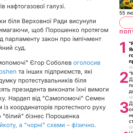
в нафтогазової галузі.
55 л
ки біля Верховної Ради висунули
вимагаючи, щоб Порошенко протягом
ПОП
яд парламенту закон про імпічмент
1
"
йний суд.
Я
г
п
амопомочі" Єгор Соболев
оголосив
Roshen
та інших підприємств, які
2
"
Д
думку протестувальників біля
п
сять президента виконати їхні вимоги
д
ку. Нардеп від "Самопомочі" Семен
3
Д
 із координаторів протестного руху
о
н
о "білий" бізнес Порошенка
с
оту, а "чорні" схеми – фізично.