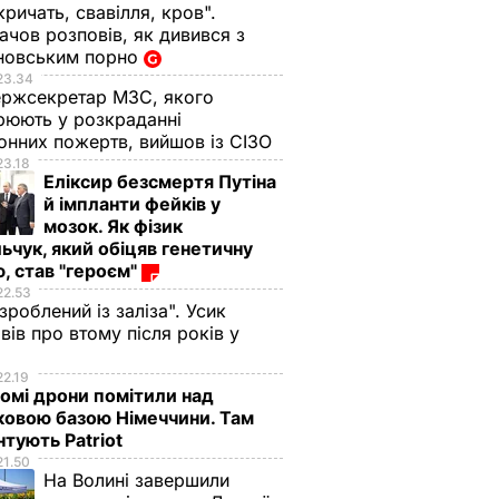
кричать, свавілля, кров".
чов розповів, як дивився з
новським порно
23.34
ржсекретар МЗС, якого
рюють у розкраданні
онних пожертв, вийшов із СІЗО
23.18
Еліксир безсмертя Путіна
й імпланти фейків у
мозок. Як фізик
ьчук, який обіцяв генетичну
, став "героєм"
22.53
 зроблений із заліза". Усик
вів про втому після років у
і
22.19
омі дрони помітили над
ковою базою Німеччини. Там
тують Patriot
21.50
На Волині завершили