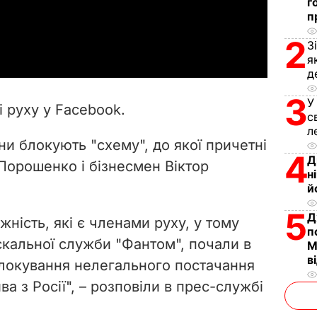
г
п
a
2
З
y
я
д
V
3
У
і руху у Facebook.
с
i
л
ни блокують "схему", до якої причетні
d
4
Д
Порошенко і бізнесмен Віктор
н
e
й
5
o
Д
жність, які є членами руху, у тому
п
іскальної служби "Фантом", почали в
М
в
локування нелегального постачання
а з Росії", – розповіли в прес-службі