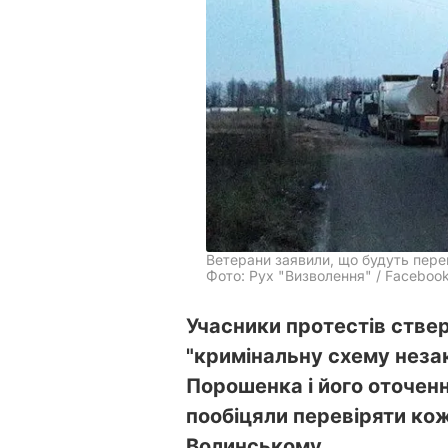
Ветерани заявили, що будуть пере
Фото: Рух "Визволення" / Faceboo
Учасники протестів ств
"кримінальну схему неза
Порошенка і його оточенн
пообіцяли перевіряти кож
Волинському.