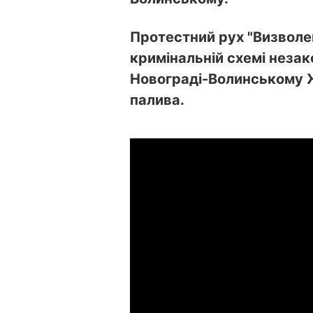
Протестний рух "Визволе
кримінальній схемі незак
Новограді-Волинському 
палива.