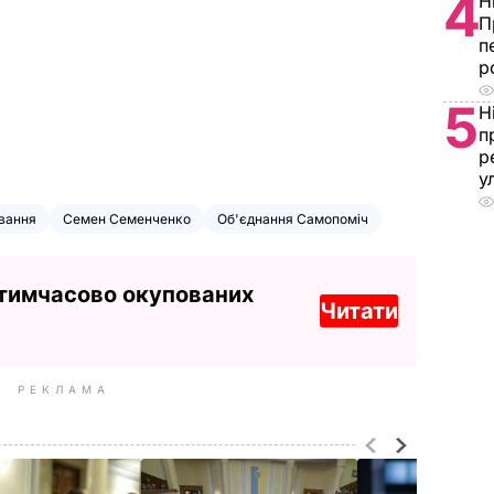
4
Н
П
п
р
5
Н
п
р
у
вання
Семен Семенченко
Об'єднання Самопоміч
 тимчасово окупованих
Читати
РЕКЛАМА