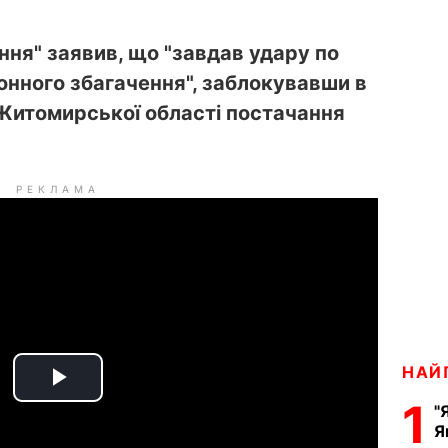
ння" заявив, що "завдав удару по
онного збагачення", заблокувавши в
Житомирської області постачання
РЕКЛАМА
НАЙ
P
1
"
Я
l