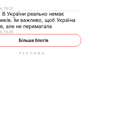
я
я, 16.13
:
В України реально немає
иків. Їм важливо, щоб Україна
я, але не перемагала
я, 15.25
Більше блогів
РЕКЛАМА