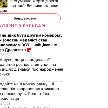
ексгумацію жертв Другої
світової. Виявили останки
юдей
Більше новин
УЛЯРНЕ В БУЛЬВАРІ
Я не звик бути другим номером".
к золотий медаліст став
оловкомом ЗСУ – найцікавіше
ро Драпатого
73432
Мішуня, доця народилася!"
рапатий розповів, як уночі на
озиціях дізнався про народження
оньки
55557
одайте це в кожну банку – й
гірки під капроновою кришкою
е перекиснуть. Рецепт без
терилізації
24651