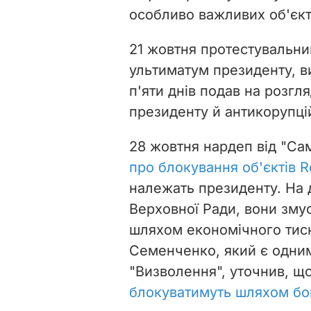
особливо важливих об'єкті
21 жовтня протестувальни
ультиматум президенту, 
п'яти днів подав на розгл
президенту й антикорупці
28 жовтня нардеп від "С
про блокування об'єктів 
належать президенту. На 
Верховної Ради, вони зму
шляхом економічного тис
Семенченко, який є одним
"Визволення", уточнив, щ
блокуватимуть шляхом бойк