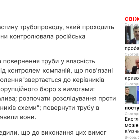
СВІ
Сьогодн
астину трубопроводу, який проходить
ійни контролювала російська
проб
Сьогодн
 повернення труби у власність
ід контролем компаній, що пов'язані
криз
волення"
звертається до керівників
Сьогодн
корупційного бюро з вимогами:
лива; розпочати розслідування проти
ьників схеми"; повернути трубу в
посту
Сьогодн
аявили вони.
Ексгл
може 
в'язн
едили, що до виконання цих вимог
Вчора, 