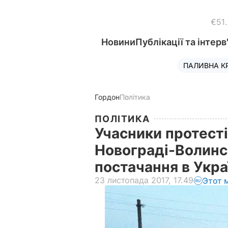
€51
Новини
Публікації та інтерв
ПАЛИВНА К
Гордон
Політика
ПОЛІТИКА
Учасники протесті
Новограді-Волинс
постачання в Укра
23 листопада 2017, 17.49
Этот 