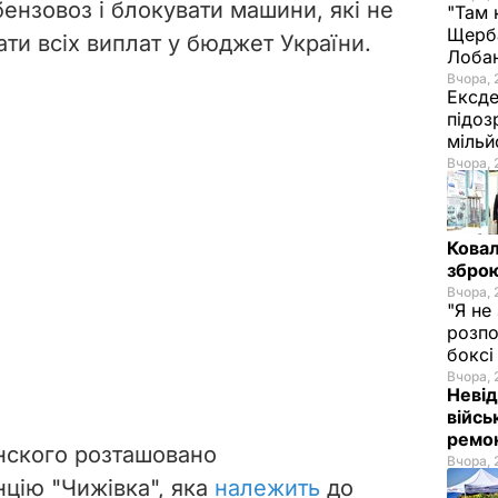
ензовоз і блокувати машини, які не
"Там 
Щерба
ти всіх виплат у бюджет України.
Лоба
Вчора, 
Ексде
підоз
мільй
Вчора, 
Ковал
зброю
Вчора, 
"Я не
розпо
бокс
Вчора, 
Невід
війсь
ремон
нского розташовано
Вчора, 
цію "Чижівка", яка
належить
до