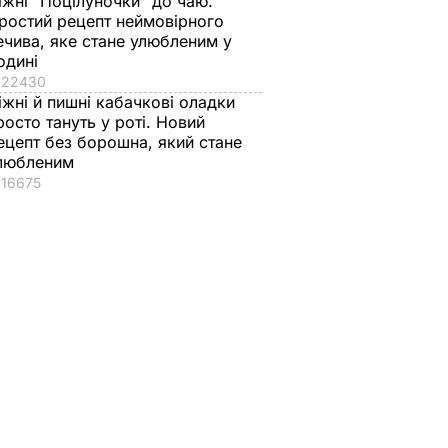
іжні "Поцілуночки" до чаю.
ростий рецепт неймовірного
ечива, яке стане улюбленим у
одині
22430
іжні й пишні кабачкові оладки
росто тануть у роті. Новий
ецепт без борошна, який стане
любленим
16675