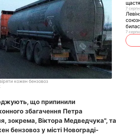
щаст
7 серпн
Левін
союзн
билас
7 серпн
віряти кожен бензовоз
k
ерджують, що припинили
конного збагачення Петра
я, зокрема, Віктора Медведчука", та
ен бензовоз у місті Новограді-