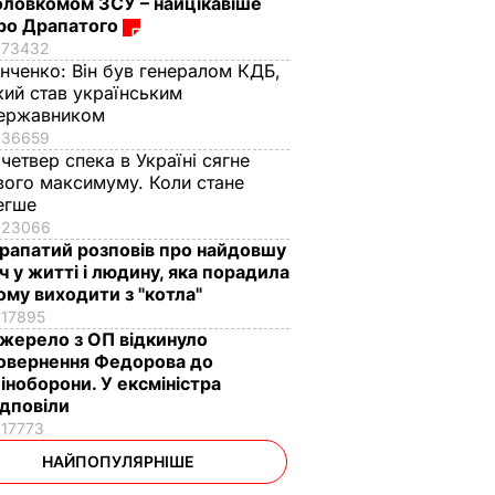
оловкомом ЗСУ – найцікавіше
ро Драпатого
73432
інченко:
Він був генералом КДБ,
кий став українським
ержавником
36659
 четвер спека в Україні сягне
вого максимуму. Коли стане
егше
23066
рапатий розповів про найдовшу
іч у житті і людину, яка порадила
ому виходити з "котла"
17895
жерело з ОП відкинуло
овернення Федорова до
іноборони. У ексміністра
ідповіли
17773
НАЙПОПУЛЯРНІШЕ