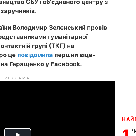
вництво СБУ і об'єднаного центру з
 заручників.
аїни Володимир Зеленський провів
представниками гуманітарної
онтактній групі (ТКГ) на
Про це
повідомила
перший віце-
рина Геращенко
у Facebook.
РЕКЛАМА
НАЙ
1
Ч