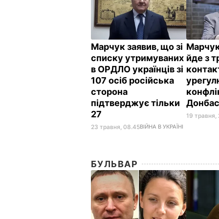
Марчук заявив, що зі
Марчук
списку утримуваних
йде з 
в ОРДЛО українців зі
контакт
107 осіб російська
урегул
сторона
конфлі
підтверджує тільки
Донбас
27
19 травня, 
23 травня, 08.45
ВІЙНА В УКРАЇНІ
БУЛЬВАР