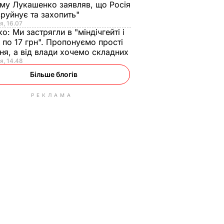
ому Лукашенко заявляв, що Росія
зруйнує та захопить"
я, 16.07
ко:
Ми застрягли в "міндічгейті і
 по 17 грн". Пропонуємо прості
ня, а від влади хочемо складних
я, 14.48
Більше блогів
РЕКЛАМА