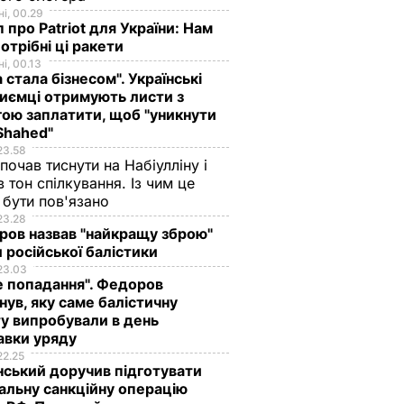
і, 00.29
 про Patriot для України: Нам
отрібні ці ракети
і, 00.13
а стала бізнесом". Українські
иємці отримують листи з
ою заплатити, щоб "уникнути
Shahed"
23.58
 почав тиснути на Набіулліну і
в тон спілкування. Із чим це
бути пов'язано
23.28
ов назвав "найкращу зброю"
 російської балістики
23.03
е попадання". Федоров
нув, яку саме балістичну
у випробували в день
авки уряду
22.25
ський доручив підготувати
альну санкційну операцію