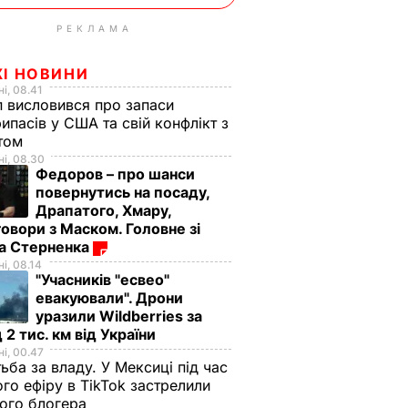
РЕКЛАМА
ЖІ НОВИНИ
і, 08.41
 висловився про запаси
ипасів у США та свій конфлікт з
етом
і, 08.30
Федоров – про шанси
повернутись на посаду,
Драпатого, Хмару,
овори з Маском. Головне зі
ма Стерненка
і, 08.14
"Учасників "есвео"
евакуювали". Дрони
уразили Wildberries за
 2 тис. км від України
і, 00.47
ьба за владу. У Мексиці під час
го ефіру в TikTok застрелили
ого блогера