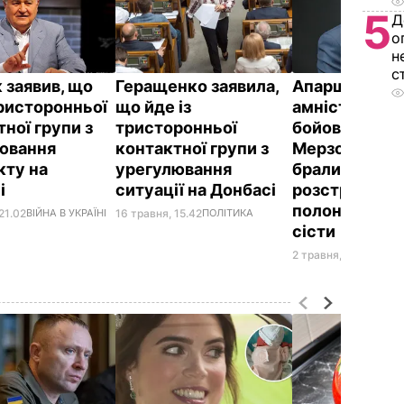
5
Д
о
н
с
 заявив, що
Геращенко заявила,
Апаршин про
тристоронньої
що йде із
амністію для
ної групи з
тристоронньої
бойовиків:
ювання
контактної групи з
Мерзотники, 
кту на
урегулювання
брали участь
і
ситуації на Донбасі
розстрілах н
полонених, 
21.02
ВІЙНА В УКРАЇНІ
16 травня, 15.42
ПОЛІТИКА
сісти
2 травня, 15.15
ВІЙНА 