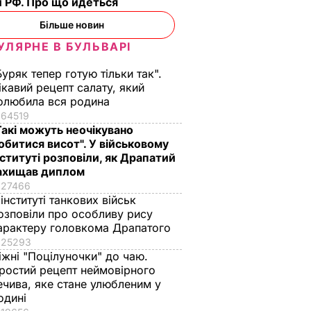
 РФ. Про що йдеться
Більше новин
УЛЯРНЕ В БУЛЬВАРІ
Буряк тепер готую тільки так".
ікавий рецепт салату, який
олюбила вся родина
64519
Такі можуть неочікувано
обитися висот". У військовому
нституті розповіли, як Драпатий
ахищав диплом
27466
 інституті танкових військ
озповіли про особливу рису
арактеру головкома Драпатого
25293
іжні "Поцілуночки" до чаю.
ростий рецепт неймовірного
ечива, яке стане улюбленим у
одині