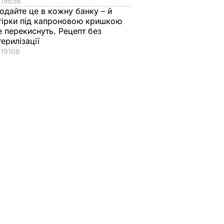
19656
одайте це в кожну банку – й
гірки під капроновою кришкою
е перекиснуть. Рецепт без
терилізації
19108
які
 у
аших
мають
В УКРАЇНІ