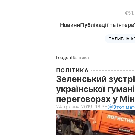
€51
Новини
Публікації та інтерв
ПАЛИВНА К
Гордон
Політика
ПОЛІТИКА
Зеленський зустр
української гумані
переговорах у Мі
24 травня 2019, 16.35
Этот мат