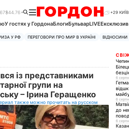
.67
$44.76
+29 КИЇВ
'ю
У гостях у Гордона
Блоги
Бульвар
LIVE
Ексклюзи
РИЗА У РФ
ПЕРЕГОВОРИ ПРО МИР В УКРАЇНІ
ВІДНОСИНИ
СВІЖ
Чепи
Білец
безц
івся із представниками
6 серпн
Гетма
тарної групи на
відшк
нську – Ірина Геращенко
майбу
6 серпн
ериал также можно прочитать на русском
Матві
до не
повод
6 серпн
Казан