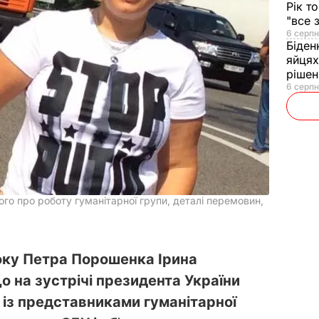
Рік т
"все 
6 серпн
Біден
яйцях
рішен
6 серпн
о про роботу гуманітарної групи, деталі перемовин,
оку Петра Порошенка Ірина
 на зустрічі президента України
із представниками гуманітарної