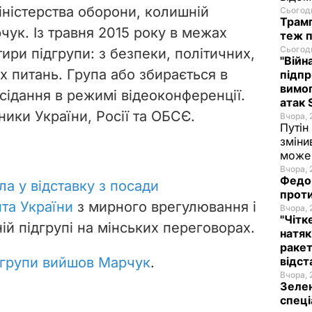
Міністерства оборони, колишній
Сьогодн
Трамп
ук. Із травня 2015 року в межах
теж п
Сьогодн
тири підгрупи: з безпеки, політичних,
"Війн
их питань. Група або
збирається
в
підпр
вимог
сідання в режимі відеоконференції.
атак 
ики України, Росії та ОБСЄ.
Вчора, 
Путін
зміни
може 
Вчора, 
Федор
ла у відставку з посади
проти
та України
з мирного врегулювання і
Вчора, 
"Чітк
ій підгрупі на мінських переговорах.
натяк
ракет
 групи вийшов Марчук
.
відст
Вчора, 
Зелен
спеці