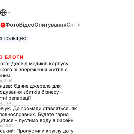
в
Фото
Відео
Опитування
Спецпроєкти
Війна в Укра
 З ПОЛЬЩЕЮ
І БЛОГИ
нога:
Досвід медиків корпусу
ького зі збереження життів є
інним
я, 21.16
нцев:
Єдине джерело для
одування збитків бізнесу –
тні репарації
я, 18.45
йчук:
До громади ставляться, як
повносправних. Будете гарно
итися – пустимо воду в басейн
я, 16.30
ський:
Пропустили круглу дату.