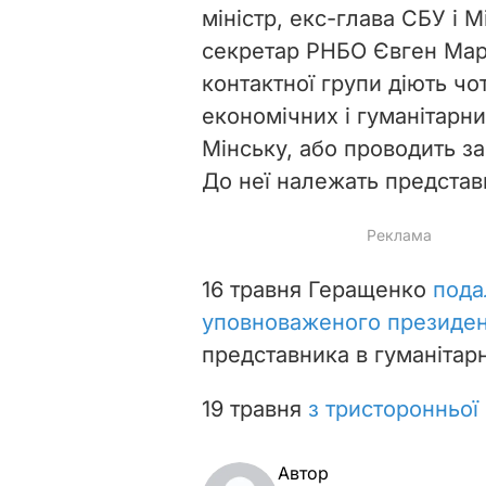
міністр, екс-глава СБУ і 
секретар РНБО Євген Марч
контактної групи діють чо
економічних і гуманітарн
Мінську, або проводить за
До неї належать представн
16 травня
Геращенко
пода
уповноваженого президен
представника в гуманітарн
19 травня
з тристоронньої
Автор