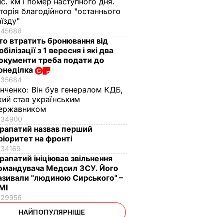
ис. км і помер наступного дня.
сторія благодійного "останнього
аїзду"
45686
то втратить бронювання від
обілізації з 1 вересня і які два
окументи треба подати до
онеділка
35684
інченко:
Він був генералом КДБ,
кий став українським
ержавником
34900
рапатий назвав перший
ріоритет на фронті
34169
рапатий ініціював звільнення
омандувача Медсил ЗСУ. Його
азивали "людиною Сирського" –
МІ
29956
НАЙПОПУЛЯРНІШЕ