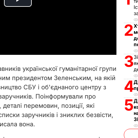
т
P
І
з
l
2
Х
a
м
д
п
y
3
З
V
я
авників української гуманітарної групи
д
i
ним президентом Зеленським, на якій
4
Д
ництво СБУ і об'єднаного центру з
d
п
 заручників. Поінформували про
5
Д
e
 деталі перемовин, позиції, які
к
н
списки заручників і зниклих безвісти,
o
З
исала вона.