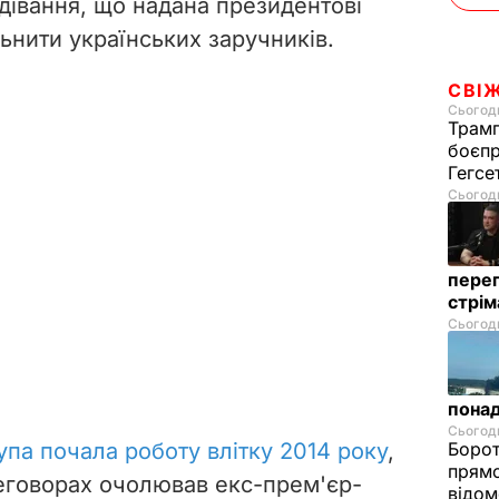
івання, що надана президентові
ьнити українських заручників.
СВІ
Сьогодн
Трамп
боєпр
Гегс
Сьогодн
перег
стрі
Сьогодн
понад
Сьогодн
упа почала роботу влітку 2014 року
,
Борот
прямо
еговорах очолював екс-прем'єр-
відом