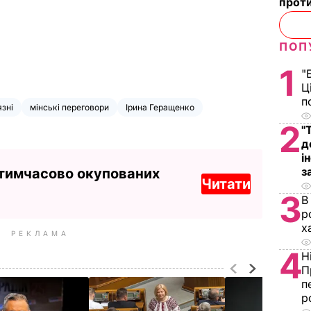
проти
ПОП
1
"
Ц
п
язні
мінські переговори
Ірина Геращенко
2
"
д
і
з
 тимчасово окупованих
Читати
3
В
р
х
РЕКЛАМА
4
Н
П
п
р