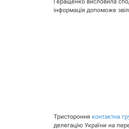
Геращенко висловила спод
інформація допоможе звіл
Тристороння
контактна гр
делегацію України на пер