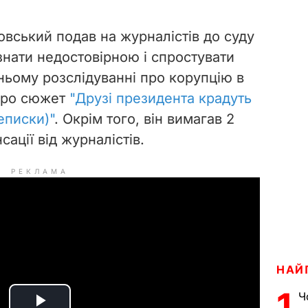
ковський подав на журналістів до суду
знати недостовірною і спростувати
ньому розслідуванні про корупцію в
 про сюжет
"Друзі президента крадуть
еписки)"
. Окрім того, він вимагав 2
ації від журналістів.
РЕКЛАМА
НАЙ
1
Ч