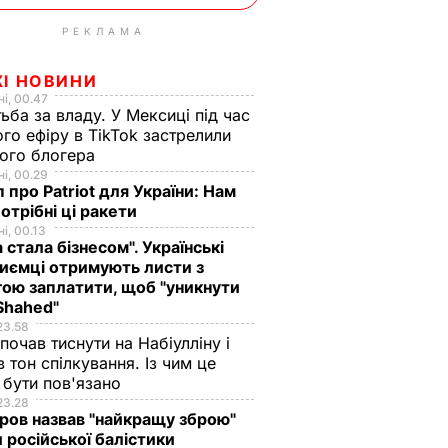
РЕКЛАМА
ЖІ НОВИНИ
і, 00.47
ьба за владу. У Мексиці під час
го ефіру в TikTok застрелили
ого блогера
і, 00.29
 про Patriot для України: Нам
отрібні ці ракети
і, 00.13
а стала бізнесом". Українські
иємці отримують листи з
ою заплатити, щоб "уникнути
Shahed"
23.58
 почав тиснути на Набіулліну і
в тон спілкування. Із чим це
бути пов'язано
23.28
ов назвав "найкращу зброю"
 російської балістики