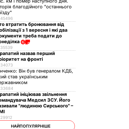
ис. км і помер наступного дня.
сторія благодійного "останнього
аїзду"
45496
то втратить бронювання від
обілізації з 1 вересня і які два
окументи треба подати до
онеділка
35539
рапатий назвав перший
ріоритет на фронті
34073
інченко:
Він був генералом КДБ,
кий став українським
ержавником
33684
рапатий ініціював звільнення
омандувача Медсил ЗСУ. Його
азивали "людиною Сирського" –
МІ
29912
НАЙПОПУЛЯРНІШЕ