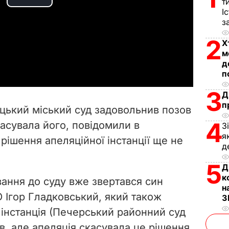
т
P
І
з
l
2
Х
a
м
д
y
п
3
Д
V
п
цький міський суд задовольнив позов
i
4
касувала його, повідомили в
З
я
 рішення апеляційної інстанції ще не
d
д
e
5
Д
к
вання до суду вже звертався син
o
н
 Ігор Гладковський, який також
З
 інстанція (Печерський районний суд
, але апеляція скасувала це рішення,