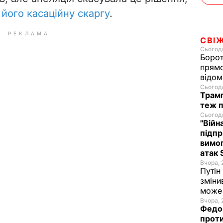
 його касаційну скаргу
.
РЕКЛАМА
СВІ
Сьогодн
Борот
прямо
відом
Сьогодн
Трамп
теж п
Сьогодн
"Війн
підпр
вимог
атак 
Вчора, 
Путін
зміни
може 
Вчора, 
Федор
проти