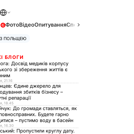
в
Фото
Відео
Опитування
Спецпроєкти
Війна в Укра
 З ПОЛЬЩЕЮ
І БЛОГИ
нога:
Досвід медиків корпусу
ького зі збереження життів є
інним
я, 21.16
нцев:
Єдине джерело для
одування збитків бізнесу –
тні репарації
я, 18.45
йчук:
До громади ставляться, як
повносправних. Будете гарно
итися – пустимо воду в басейн
я, 16.30
ський:
Пропустили круглу дату.