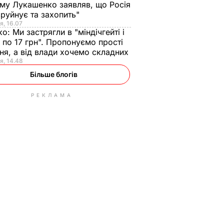
ому Лукашенко заявляв, що Росія
зруйнує та захопить"
я, 16.07
ко:
Ми застрягли в "міндічгейті і
 по 17 грн". Пропонуємо прості
ня, а від влади хочемо складних
я, 14.48
Більше блогів
РЕКЛАМА