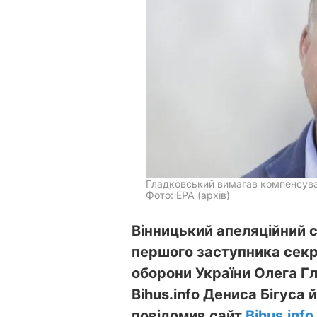
Гладковський вимагав компенсува
Фото: ЕРА (архів)
Вінницький апеляційний 
першого заступника секр
оборони України Олега Г
Bihus.info Дениса Бігуса 
повідомив сайт
Bihus.info