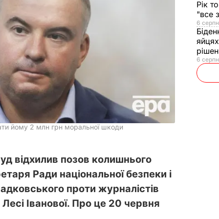
Рік т
"все 
6 серпн
Біден
яйцях
рішен
6 серпн
ти йому 2 млн грн моральної шкоди
суд відхилив позов колишнього
етаря Ради національної безпеки і
ладковського проти журналістів
й Лесі Іванової. Про це 20 червня
.