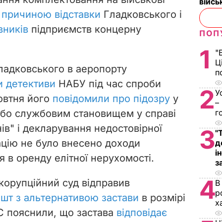
війс
 причиною відставки
Гладковського і
вників
підприємств концерну
ПОП
1
"
Ц
Гладковського в аеропорту
п
и детективи
НАБУ під час спроби
2
У
жовтня його
повідомили про підозру
у
–
бо службовим становищем у справі
г
ів" і декларування недостовірної
3
"
ацію не було внесено доходи
д
і
 в оренду елітної нерухомості.
з
4
корупційний суд відправив
В
р
ешт з альтернативою застави
в розмірі
х
КС пояснили, що застава
відповідає