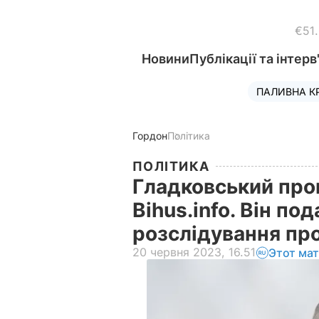
€51
Новини
Публікації та інтерв
ПАЛИВНА К
Гордон
Політика
ПОЛІТИКА
Гладковський про
Bihus.info. Він по
розслідування пр
20 червня 2023, 16.51
Этот ма