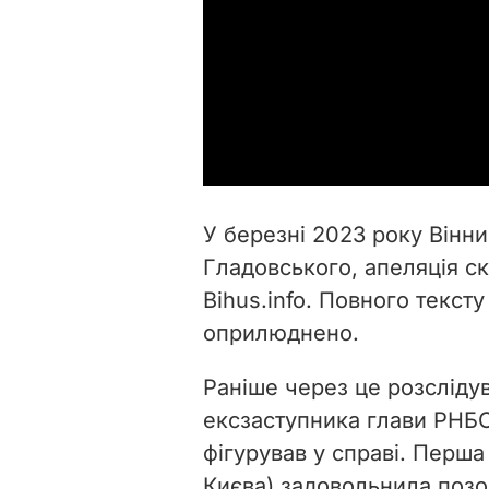
У березні 2023 року
Вінни
Гладовського, апеляція с
Bihus.info. Повного тексту
оприлюднено.
Раніше через це розсліду
ексзаступника глави РНБО
фігурував у справі. Перша
Києва) задовольнила позов