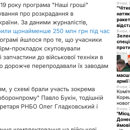
Вчора, 
19 року програма "Наші гроші"
"Чітк
вання про розкрадання в
натяк
ракет
раїни. За даними журналістів,
відст
били щонайменше 250 млн грн під час
Вчора, 
Зелен
рограмі йшлося про те, що учасники
спеці
проти
ірм-прокладок скуповували
Вчора, 
запчастини до військової техніки в
веро дорожче перепродавали їх заводам
масш
армії
Вчора, 
ям, у схемі брали участь зокрема
Коміт
оборонпрому" Павло Букін, тодішній
Корец
новог
ретаря РНБО Олег Гладковський і
Вчора, 
"Місц
Донец
ймові
ння комплектовання на військові