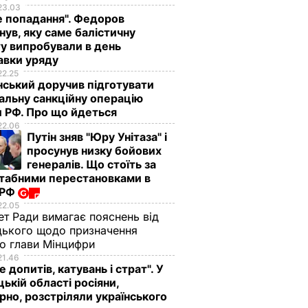
23.03
е попадання". Федоров
нув, яку саме балістичну
у випробували в день
авки уряду
22.25
ський доручив підготувати
альну санкційну операцію
 РФ. Про що йдеться
22.06
Путін зняв "Юру Унітаза" і
просунув низку бойових
генералів. Що стоїть за
табними перестановками в
 РФ
22.05
ет Ради вимагає пояснень від
ького щодо призначення
о глави Мінцифри
21.46
е допитів, катувань і страт". У
ькій області росіяни,
рно, розстріляли українського