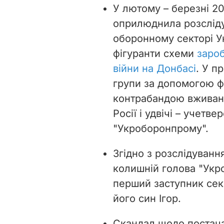
У лютому – березні 20
оприлюднила розсліду
оборонному секторі Ук
фігуранти схеми
заро
війни на Донбасі
. У п
групи за допомогою ф
контрабандою вживані 
Росії і удвічі – учет
"Укроборонпрому".
Згідно з розслідуванн
колишній голова "Укр
перший заступник сек
його син Ігор.
Скандал щодо постача