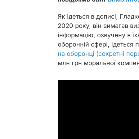
Як ідеться в дописі, Глад
2020 року, він вимагав ви
інформацію, озвучену в їх
оборонній сфері, ідеться
на оборонці (секретні пер
млн грн моральної компенс