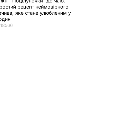
іжні "Поцілуночки" до чаю.
ростий рецепт неймовірного
ечива, яке стане улюбленим у
одині
18566