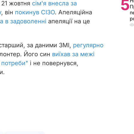
5
Н
. 21 жовтня
сім'я внесла за
П
у
, він
покинув СІЗО
. Апеляційна
п
р
а в задоволенні
апеляції на це
старший, за даними ЗМІ,
регулярно
лонтер. Його син
виїхав за межі
 потреби"
і не повернувся,
и.