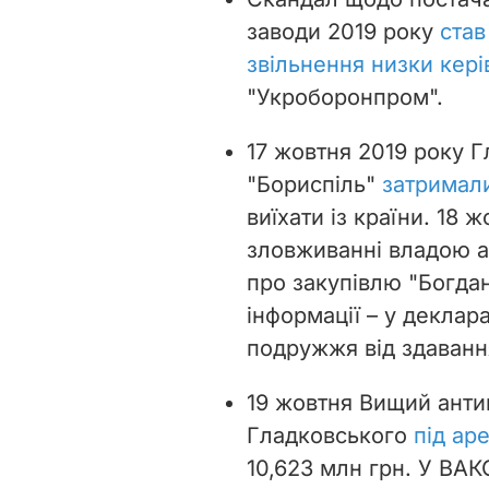
заводи 2019 року
став
звільнення низки кері
"Укроборонпром".
17 жовтня 2019 року 
"Бориспіль"
затримал
виїхати із країни. 18 
зловживанні владою а
про закупівлю "Богдан
інформації – у деклар
подружжя від здавання
19 жовтня Вищий анти
Гладковського
під ар
10,623 млн грн. У ВА