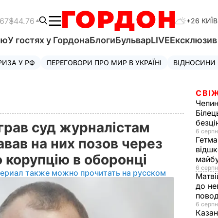
.67
$44.76
+26 КИЇВ
'ю
У гостях у Гордона
Блоги
Бульвар
LIVE
Ексклюзи
РИЗА У РФ
ПЕРЕГОВОРИ ПРО МИР В УКРАЇНІ
ВІДНОСИНИ
СВІЖ
Чепи
Білец
безц
грав суд журналістам
6 серпн
Гетма
давав на них позов через
відшк
о корупцію в оборонці
майбу
6 серпн
териал также можно прочитать на русском
Матві
до не
повод
6 серпн
Казан