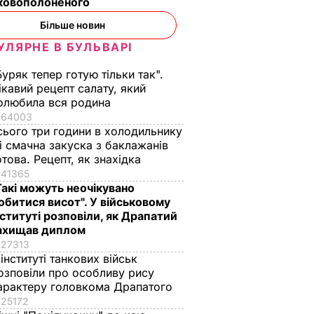
ьковополоненого
Більше новин
УЛЯРНЕ В БУЛЬВАРІ
Буряк тепер готую тільки так".
ікавий рецепт салату, який
олюбила вся родина
64003
сього три години в холодильнику
 і смачна закуска з баклажанів
отова. Рецепт, як знахідка
41365
Такі можуть неочікувано
обитися висот". У військовому
нституті розповіли, як Драпатий
ахищав диплом
27313
 інституті танкових військ
озповіли про особливу рису
арактеру головкома Драпатого
25172