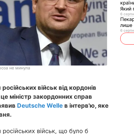
країн
Який 
6 серпн
Пека
лише 
6 серпн
роза не минула
 російських військ від кордонів
 це міністр закордонних справ
заявив
Deutsche Welle
в інтерв'ю, яке
вня.
 російських військ, що було б