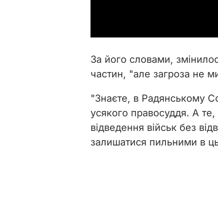
За його словами, змінило
частин, "але загроза не м
"Знаєте, в Радянському Со
усякого правосуддя. А те,
відведення військ без відв
залишатися пильними в ць