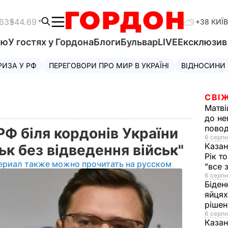
.63
$44.69
+38 КИЇВ
'ю
У гостях у Гордона
Блоги
Бульвар
LIVE
Ексклюзи
РИЗА У РФ
ПЕРЕГОВОРИ ПРО МИР В УКРАЇНІ
ВІДНОСИНИ
СВІЖ
Матві
до не
повод
 РФ біля кордонів України
6 серпн
Казан
ьк без відведення військ"
Рік т
ериал также можно прочитать на русском
"все 
6 серпн
Біден
яйцях
рішен
6 серпн
Каза