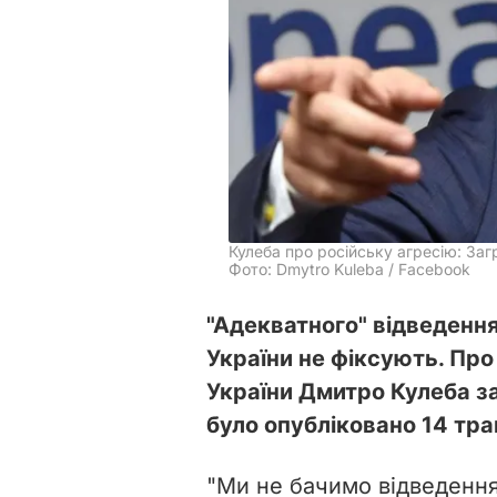
Кулеба про російську агресію: Заг
Фото: Dmytro Kuleba / Facebook
"Адекватного" відведення
України не фіксують. Про
України Дмитро Кулеба 
було опубліковано 14 тра
"Ми не бачимо відведення