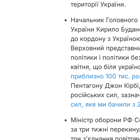
території України.
Начальник Головного 
України Кирило Будано
до кордону з Україно
Верховний представни
політики і політики б
квітня, що біля украї
приблизно 100 тис. ро
Пентагону Джон Кірбі
російських сил, зазна
сил, яке ми бачили з 
Міністр оборони РФ Се
за три тижні перекинул
три з'єднання повітря