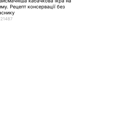
айсмачніша кабачкова ікра на
иму. Рецепт консервації без
аснику
21487