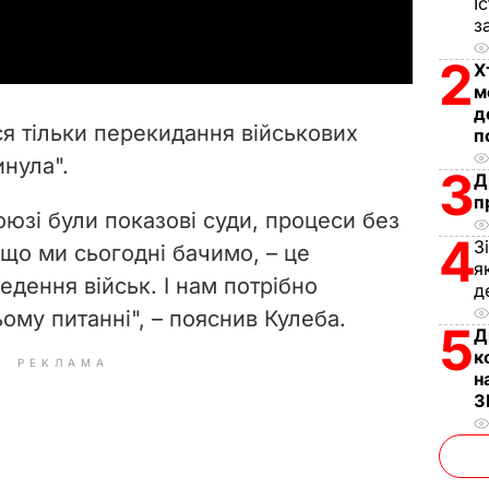
a
І
з
y
2
Х
м
V
д
ся тільки перекидання військових
п
i
инула".
3
Д
d
п
юзі були показові суди, процеси без
4
З
e
 що ми сьогодні бачимо, – це
я
едення військ. І нам потрібно
д
o
ому питанні", – пояснив Кулеба.
5
Д
к
РЕКЛАМА
н
З