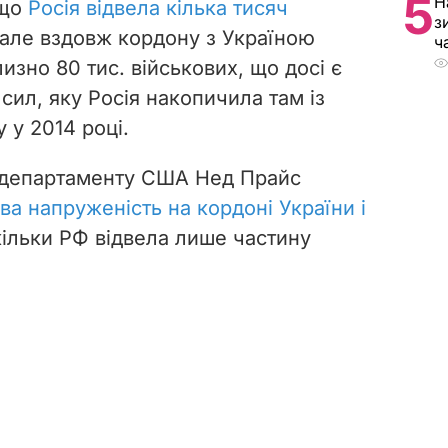
5
Н
 що
Росія відвела кілька тисяч
з
 але вздовж кордону з Україною
ч
зно 80 тис. військових, що досі є
сил, яку Росія накопичила там із
 у 2014 році.
рждепартаменту США Нед Прайс
ва напруженість на кордоні України і
кільки РФ відвела лише частину