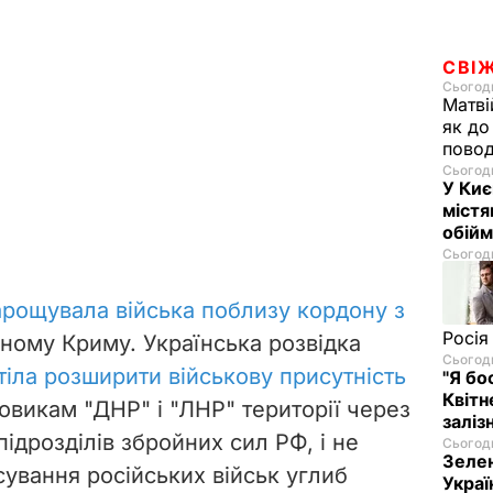
СВІ
Сьогодн
Матві
як до
повод
Сьогодн
У Киє
містя
обійм
Сьогодн
арощувала війська поблизу кордону з
Росія
ному Криму. Українська розвідка
Сьогодн
тіла розширити військову присутність
"Я бо
Квітн
овикам "ДНР" і "ЛНР" території через
заліз
ідрозділів збройних сил РФ, і не
Сьогодн
Зелен
ування російських військ углиб
Украї