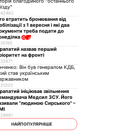
сторія благодійного "останнього
аїзду"
42462
то втратить бронювання від
обілізації з 1 вересня і які два
окументи треба подати до
онеділка
35195
рапатий назвав перший
ріоритет на фронті
32671
інченко:
Він був генералом КДБ,
кий став українським
ержавником
31203
рапатий ініціював звільнення
омандувача Медсил ЗСУ. Його
азивали "людиною Сирського" –
МІ
29661
НАЙПОПУЛЯРНІШЕ