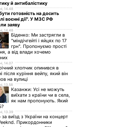
тику й антибалістику
і, 14.48
бути готовність на досить
лі воєнні дії". У МЗС РФ
или заяву
і, 14.48
Біденко:
Ми застрягли в
"міндічгейті і яйцях по 17
грн". Пропонуємо прості
ня, а від влади хочемо
дних
і, 14.07
ічний хлопчик опинився в
ні після куріння вейпу, який він
ов на вулиці
і, 13.58
Казанжи:
Усі не можуть
виїхати з країни чи в села,
як нам пропонують. Який
Б?
і, 13.39
 за виїзд з України на концерт
eeknd. Прикордонники