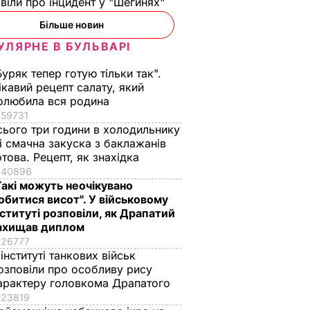
віли про інцидент у "Шегинях"
Більше новин
УЛЯРНЕ В БУЛЬВАРІ
Буряк тепер готую тільки так".
ікавий рецепт салату, який
олюбила вся родина
59731
сього три години в холодильнику
 і смачна закуска з баклажанів
отова. Рецепт, як знахідка
40896
Такі можуть неочікувано
обитися висот". У військовому
нституті розповіли, як Драпатий
ахищав диплом
26777
 інституті танкових військ
озповіли про особливу рису
арактеру головкома Драпатого
23819