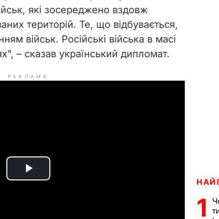
військ, які зосереджено вздовж
аних територій. Те, що відбувається,
ням військ. Російські війська в масі
х", – сказав український дипломат.
РЕКЛАМА
P
НАЙ
1
l
Ч
т