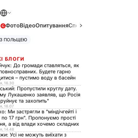
в
Фото
Відео
Опитування
Спецпроєкти
Війна в Укра
 З ПОЛЬЩЕЮ
І БЛОГИ
йчук:
До громади ставляться, як
повносправних. Будете гарно
итися – пустимо воду в басейн
я, 16.30
ський:
Пропустили круглу дату.
ому Лукашенко заявляв, що Росія
зруйнує та захопить"
я, 16.07
ко:
Ми застрягли в "міндічгейті і
 по 17 грн". Пропонуємо прості
ня, а від влади хочемо складних
я, 14.48
нжи:
Усі не можуть виїхати з