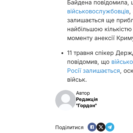
Байдена повідомила,
військовослужбовців
,
залишається ще прибли
найбільшою кількістю 
моменту анексії Криму
11 травня спікер Де
повідомив, що
військо
Росії залишається
, ос
військ.
Автор
Редакція
"Гордон"
Поділитися