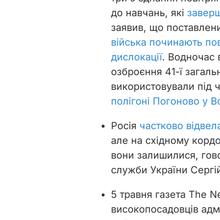
до навчань, які
заверш
заявив, що поставлених
війська починають пов
дислокації
. Водночас 
озброєння 41-ї загальн
використовували під ч
полігоні Погоново у В
Росія
частково відвел
але на східному кордо
вони залишилися, гов
служби України Сергій
5 травня газета The N
високопосадовців адм