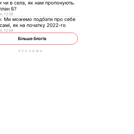
и чи в села, як нам пропонують.
план Б?
я, 13.58
р:
Ми можемо подбати про себе
самі, як на початку 2022-го
я, 12.59
Більше блогів
РЕКЛАМА