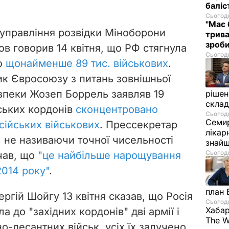
баліс
Сьогодн
"Має 
управління розвідки Міноборони
трива
зроб
в говорив 14 квітня, що РФ стягнула
Сьогодн
ю
щонайменше 89 тис. військових
.
к Євросоюзу з питань зовнішньої
езпеки Жозеп Боррель заявляв 19
рішен
скла
нських кордонів
сконцентровано
Сьогодн
Семир
сійських військових
. Прессекретар
лікар
, не називаючи точної чисельності
знайш
Сьогодн
чав, що
"це найбільше нарощування
2014 року"
.
план 
ргій Шойгу 13 квітня сказав, що Росія
Сьогодн
Хабар
а до "західних кордонів" дві армії і
The W
но-десантних військ, усіх їх залучено