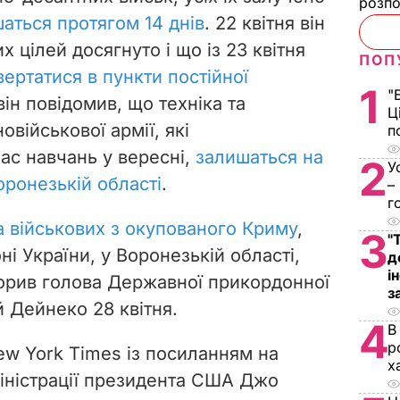
розпо
аться протягом 14 днів
. 22 квітня він
 цілей досягнуто і що із 23 квітня
ПОП
ертатися в пункти постійної
1
"
він повідомив, що техніка та
Ц
овійськової армії, які
п
ас навчань у вересні,
залишаться на
2
У
оронезькій області
.
–
г
а військових з окупованого Криму
,
3
"
ні України, у Воронезькій області,
д
і
орив голова Державної прикордонної
з
 Дейнеко 28 квітня.
4
В
р
ew York Times із посиланням на
х
іністрації президента США Джо