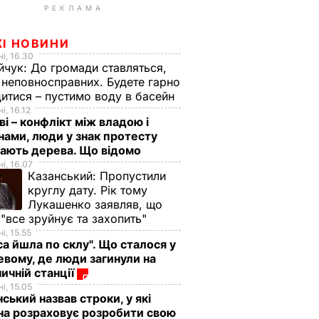
РЕКЛАМА
ЖІ НОВИНИ
і, 16.30
йчук:
До громади ставляться,
 неповносправних. Будете гарно
итися – пустимо воду в басейн
і, 16.12
ві – конфлікт між владою і
нами, люди у знак протесту
ають дерева. Що відомо
і, 16.07
Казанський:
Пропустили
круглу дату. Рік тому
Лукашенко заявляв, що
 "все зруйнує та захопить"
і, 15.55
са йшла по склу". Що сталося у
евому, де люди загинули на
ничній станції
і, 15.05
ський назвав строки, у які
на розраховує розробити свою