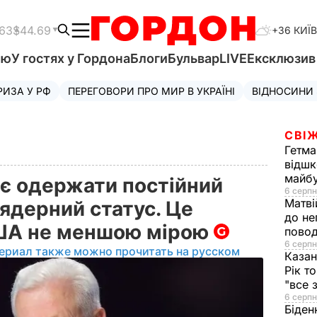
.63
$44.69
+36 КИЇВ
'ю
У гостях у Гордона
Блоги
Бульвар
LIVE
Ексклюзи
РИЗА У РФ
ПЕРЕГОВОРИ ПРО МИР В УКРАЇНІ
ВІДНОСИНИ
СВІЖ
Гетма
відшк
майбу
ає одержати постійний
6 серпн
Матві
'ядерний статус. Це
до не
 США не меншою мірою
повод
6 серпн
ериал также можно прочитать на русском
Казан
Рік т
"все 
6 серпн
Біден