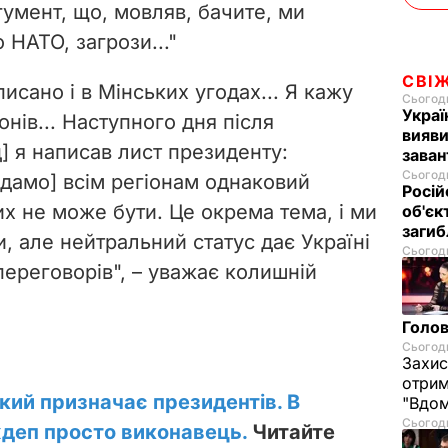
гумент, що, мовляв, бачите, ми
НАТО, загрози..."
СВІ
писано і в Мінських угодах... Я кажу
Сьогодн
Украї
онів... Наступного дня після
вияви
] я написав лист президенту:
зава
Сьогодн
адамо] всім регіонам однаковий
Росій
их не може бути. Це окрема тема, і ми
об'єк
загиб
, але нейтральний статус дає Україні
Сьогодн
переговорів", – уважає колишній
Голов
Сьогодн
Захис
отрим
який призначає президентів. В
"Вдом
Сьогодн
ждеп просто виконавець.
Читайте