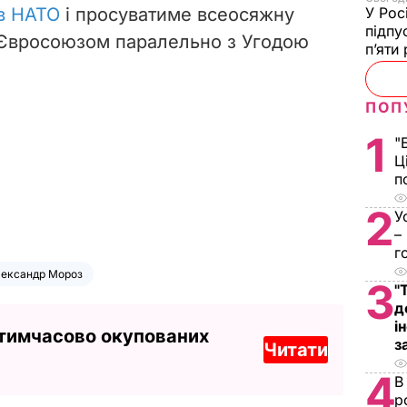
У Рос
 в НАТО
і просуватиме всеосяжну
підпу
з Євросоюзом паралельно з Угодою
п’яти
ПОП
1
"
Ц
п
2
У
–
г
ександр Мороз
3
"
д
і
 тимчасово окупованих
з
Читати
4
В
р