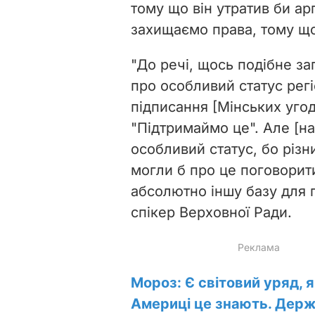
тому що він утратив би ар
захищаємо права, тому що 
"До речі, щось подібне за
про особливий статус регі
підписання [Мінських угод
"Підтримаймо це". Але [н
особливий статус, бо різн
могли б про це поговорити
абсолютно іншу базу для 
спікер Верховної Ради.
Мороз: Є світовий уряд, 
Америці це знають. Дер