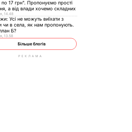
 по 17 грн". Пропонуємо прості
ня, а від влади хочемо складних
я, 14.48
нжи:
Усі не можуть виїхати з
и чи в села, як нам пропонують.
план Б?
я, 13.58
Більше блогів
РЕКЛАМА