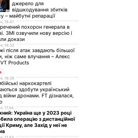
джерело для
відшкодування збитків
су – майбутні репарації
і, 18.41
речений похорон генерала в
і. ЗМІ озвучили нову версію і
шли докази
і, 18.32
і після атак завдають більшої
, ніж саме влучання – Алекс
SVT Products
а
і, 18.28
бійські наркокартелі
аються здобути український
д війни дронами. FT дізналася,
що
і, 17.54
ний: Україна ще у 2023 році
била операцію з дистанційної
ції Криму, але Захід у неї не
рив
і, 17.43