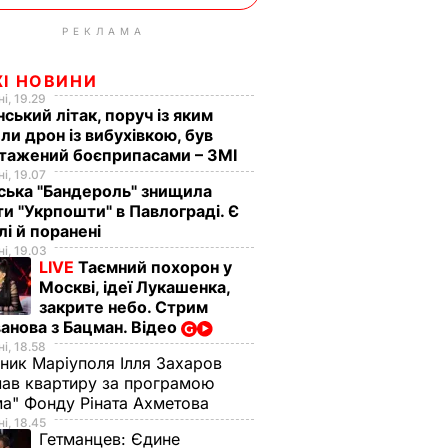
РЕКЛАМА
ЖІ НОВИНИ
і, 19.29
нський літак, поруч із яким
ли дрон із вибухівкою, був
нтажений боєприпасами – ЗМІ
і, 19.07
ська "Бандероль" знищила
ти "Укрпошти" в Павлограді. Є
лі й поранені
і, 19.03
LIVE
Таємний похорон у
Москві, ідеї Лукашенка,
закрите небо. Стрим
анова з Бацман. Відео
і, 18.58
ник Маріуполя Ілля Захаров
ав квартиру за програмою
а" Фонду Ріната Ахметова
і, 18.45
Гетманцев:
Єдине