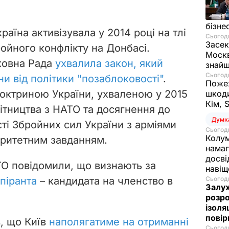
бізне
раїна активізувала у 2014 році на тлі
Сьогодн
Засек
ройного конфлікту на Донбасі.
Москв
ховна Рада
ухвалила закон, який
знай
Сьогодн
и від політики "позаблоковості"
.
Пожеж
октриною України, ухваленою у 2015
шкоди
Кім, 
ітництва з НАТО та досягнення до
Думк
ті Збройних сил України з арміями
Сьогодн
Колум
оритетним завданням.
намаг
досві
ТО повідомили, що визнають за
наві
Сьогодн
спіранта
– кандидата на членство в
Залуж
розро
ізоля
пові
, що Київ
наполягатиме на отриманні
Сьогодн