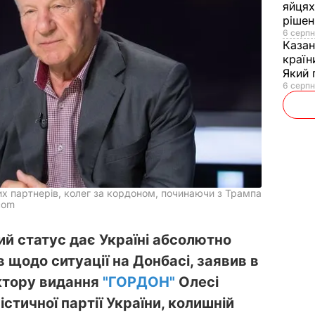
яйцях
рішен
6 серпн
Каза
країн
Який 
6 серпн
их партнерів, колег за кордоном, починаючи з Трампа
com
й статус дає Україні абсолютно
в щодо ситуації на Донбасі, заявив в
ктору видання
"ГОРДОН"
Олесі
стичної партії України, колишній