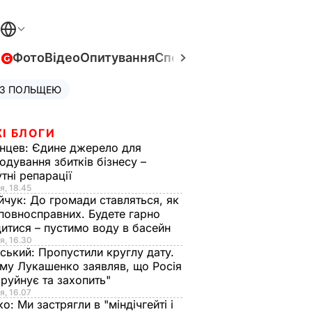
в
Фото
Відео
Опитування
Спецпроєкти
Війна в Укра
 З ПОЛЬЩЕЮ
І БЛОГИ
нцев:
Єдине джерело для
одування збитків бізнесу –
тні репарації
я, 18.45
йчук:
До громади ставляться, як
повносправних. Будете гарно
итися – пустимо воду в басейн
я, 16.30
ський:
Пропустили круглу дату.
ому Лукашенко заявляв, що Росія
зруйнує та захопить"
я, 16.07
ко:
Ми застрягли в "міндічгейті і