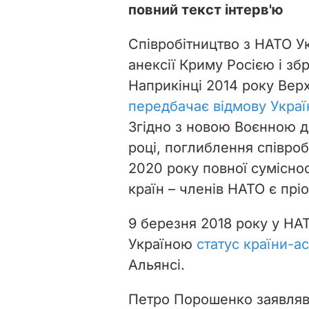
повний текст інтерв'ю
Співробітництво з НАТО Ук
анексії Криму Росією і зб
Наприкінці 2014 року Вер
передбачає відмову Україн
Згідно з новою Воєнною д
році, поглиблення співроб
2020 року повної суміснос
країн
–
членів НАТО є прі
9 березня 2018 року у НА
Україною
статус країни-а
Альянсі.
Петро Порошенко заявляв