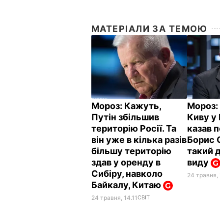
МАТЕРІАЛИ ЗА ТЕМОЮ
Мороз: Кажуть,
Мороз:
Путін збільшив
Киву у 
територію Росії. Та
казав 
він уже в кілька разів
Борис О
більшу територію
такий д
здав у оренду в
виду
Сибіру, навколо
24 травня, 
Байкалу, Китаю
24 травня, 14.11
СВІТ