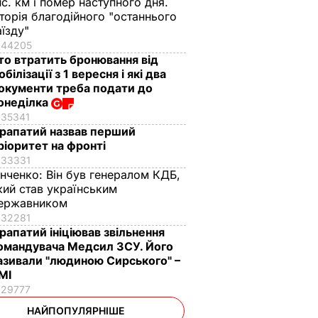
ис. км і помер наступного дня.
сторія благодійного "останнього
аїзду"
44205
то втратить бронювання від
обілізації з 1 вересня і які два
окументи треба подати до
онеділка
35341
рапатий назвав перший
ріоритет на фронті
33331
інченко:
Він був генералом КДБ,
кий став українським
ержавником
32281
рапатий ініціював звільнення
омандувача Медсил ЗСУ. Його
азивали "людиною Сирського" –
МІ
29777
НАЙПОПУЛЯРНІШЕ