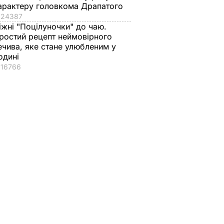
арактеру головкома Драпатого
24387
іжні "Поцілуночки" до чаю.
ростий рецепт неймовірного
ечива, яке стане улюбленим у
одині
16766
товий
ризначає
В
нають.
сто
ІЇ