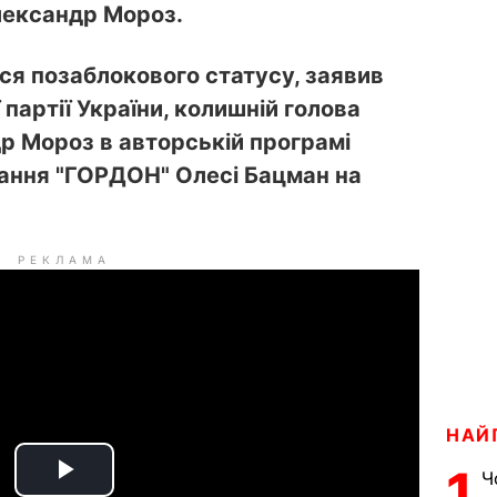
лександр Мороз.
ся позаблокового статусу, заявив
 партії України, колишній голова
р Мороз в авторській програмі
ання "ГОРДОН" Олесі Бацман на
РЕКЛАМА
НАЙ
1
Ч
P