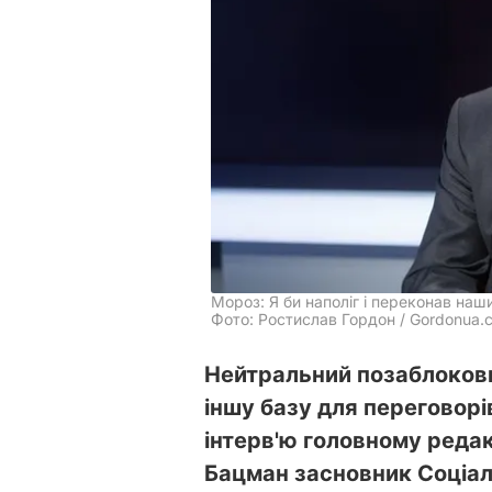
Мороз: Я би наполіг і переконав наш
Фото: Ростислав Гордон / Gordonua.
Нейтральний позаблокови
іншу базу для переговорі
інтерв'ю головному реда
Бацман засновник Соціалі