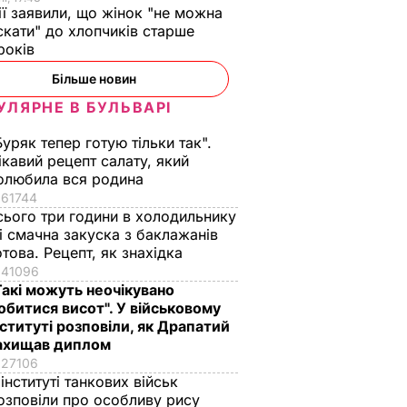
ії заявили, що жінок "не можна
скати" до хлопчиків старше
 років
Більше новин
УЛЯРНЕ В БУЛЬВАРІ
Буряк тепер готую тільки так".
ікавий рецепт салату, який
олюбила вся родина
61744
сього три години в холодильнику
 і смачна закуска з баклажанів
отова. Рецепт, як знахідка
41096
Такі можуть неочікувано
обитися висот". У військовому
нституті розповіли, як Драпатий
ахищав диплом
27106
 інституті танкових військ
озповіли про особливу рису