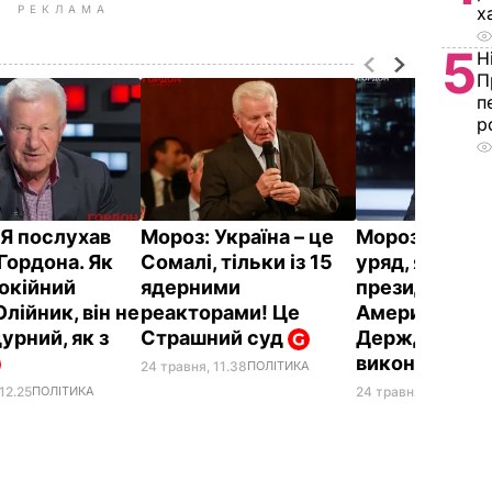
х
РЕКЛАМА
5
Н
П
п
р
 Я послухав
Мороз: Україна – це
Мороз: Є сві
Гордона. Як
Сомалі, тільки із 15
уряд, який п
покійний
ядерними
президентів. 
лійник, він не
реакторами! Це
Америці це з
урний, як з
Страшний суд
Держдеп про
виконавець
24 травня, 11.38
ПОЛІТИКА
12.25
ПОЛІТИКА
24 травня, 09.00
ПОД