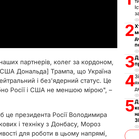
т
І
l
з
2
a
Х
м
д
y
п
V
3
Д
 наших партнерів, колег за кордоном,
п
i
 США Дональда] Трампа, що Україна
4
З
ейтральний і без'ядерний статус. Це
d
я
д
ібно Росії і США не меншою мірою", –
e
5
Д
к
o
н
 б це президента Росії Володимира
З
ькових і техніку з Донбасу, Мороз
ливості для роботи в цьому напрямі,