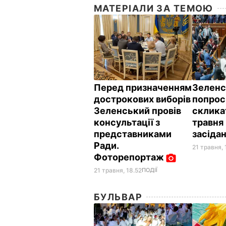
МАТЕРІАЛИ ЗА ТЕМОЮ
Перед призначенням
Зеленс
дострокових виборів
попрос
Зеленський провів
склика
консультації з
травня
представниками
засіда
Ради.
21 травня, 
Фоторепортаж
21 травня, 18.52
ПОДІЇ
БУЛЬВАР