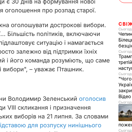
и є 30 днів на формування нової
ня оголошення про розпад старої.
СВІ
жна оголошувати дострокові вибори.
Сьогодн
... Більшість політиків, включаючи
Чепи
Білец
підлаштовує ситуацію і намагається
безц
осто залежно від підтримки їхніх
Сьогодн
Трамп
ий і його команда розуміють, що саме
треті
насту
ві вибори", – уважає Пташник.
Сьогодн
"Чого
Украї
закри
Віде
аїни Володимир Зеленський
оголосив
Сьогодн
и VIII скликання і призначення
ких виборів на 21 липня. За словами
ідставою для розпуску нинішнього
пожеж
Сьогодн