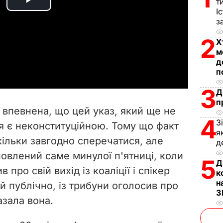
т
P
І
з
l
2
Х
a
м
д
п
y
3
Д
V
п
 впевнена, що цей указ, який ще не
i
4
З
ея є неконституційною. Тому що факт
я
кільки завгодно сперечатися, але
d
д
овлений саме минулої п'ятниці, коли
5
Д
e
про свій вихід із коаліції і спікер
к
н
й публічно, із трибуни оголосив про
o
З
азала вона.