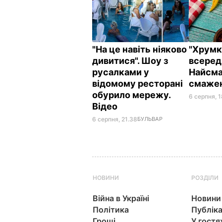
"На це навіть ніяково
"Хрумкі
дивитися". Шоу з
всереди
русалками у
Найсма
відомому ресторані
смажен
обурило мережу.
6 серпня, 
Відео
6 серпня, 21.38
БУЛЬВАР
НОВИНИ
РОЗДІЛИ
Війна в Україні
Новини
Політика
Публіка
Гроші
У гостя