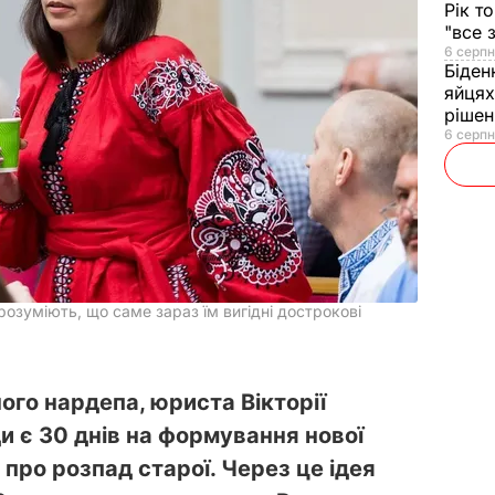
Рік т
"все 
6 серпн
Біден
яйцях
рішен
6 серпн
озуміють, що саме зараз їм вигідні дострокові
ого нардепа, юриста Вікторії
и є 30 днів на формування нової
 про розпад старої. Через це ідея