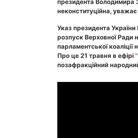
президента Володимира З
неконституційна, уважає
Указ президента України
розпуск Верховної Ради н
парламентської коаліції н
Про це 21 травня в ефірі
позафракційний народний