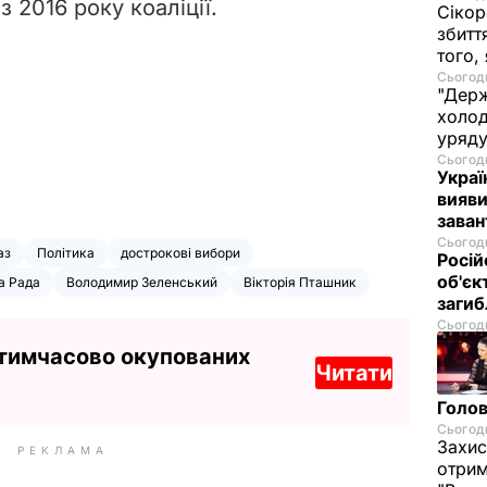
із 2016 року коаліції.
Сікор
збитт
того,
Сьогодн
"Держ
холод
уряд
Сьогодн
Украї
вияви
зава
Сьогодн
аз
Політика
дострокові вибори
Росій
об'єк
а Рада
Володимир Зеленський
Вікторія Пташник
загиб
Сьогодн
 тимчасово окупованих
Читати
Голов
Сьогодн
Захис
РЕКЛАМА
отрим