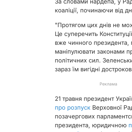
За словами нардепа, у Рад
коаліції, починаючи від д
"Протягом цих днів не мо
Це суперечить Конституції
вже чинного президента, 
маніпулювати законами пр
політичних сил. Зеленськ
зараз їм вигідні достроко
21 травня президент Укр
про розпуск
Верховної Рад
позачергових парламентсь
президента, юридичною
п