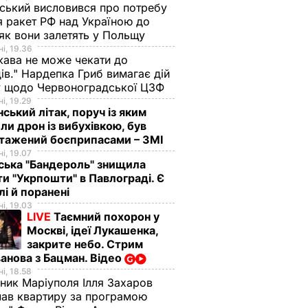
ський висловився про потребу
я ракет РФ над Україною до
 як вони залетять у Польщу
і, 19.36
ава не може чекати до
ів." Нардепка Гриб вимагає дій
у щодо Червоноградської ЦЗФ
і, 19.29
нський літак, поруч із яким
ли дрон із вибухівкою, був
нтажений боєприпасами – ЗМІ
і, 19.07
ська "Бандероль" знищила
ти "Укрпошти" в Павлограді. Є
лі й поранені
і, 19.03
LIVE
Таємний похорон у
Москві, ідеї Лукашенка,
закрите небо. Стрим
анова з Бацман. Відео
і, 18.58
ник Маріуполя Ілля Захаров
ав квартиру за програмою