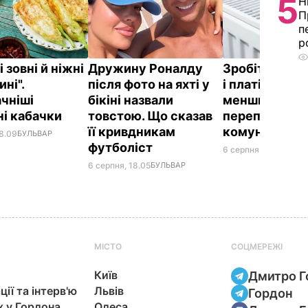
5
Н
П
п
р
 зовні й ніжні
Дружину Роналду
Зробіть це сь
ні".
після фото на яхті у
і платіжки ст
чніші
бікіні назвали
меншими. Як 
і кабачки
товстою. Що сказав
переплачуват
її кривдникам
комуналку
18.09
БУЛЬВАР
футболіст
6 серпня, 17.13
БУЛЬВ
6 серпня, 18.05
БУЛЬВАР
МІСТО
СОЦМЕРЕЖІ
Київ
Дмитро Г
ції та інтерв'ю
Львів
Гордон
х у Гордона
Одеса