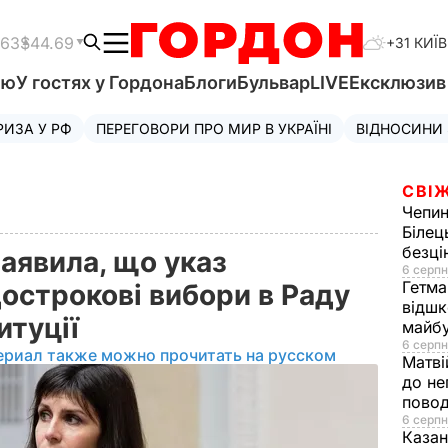
.63
$44.69
+31 КИЇВ
'ю
У гостях у Гордона
Блоги
Бульвар
LIVE
Ексклюзи
РИЗА У РФ
ПЕРЕГОВОРИ ПРО МИР В УКРАЇНІ
ВІДНОСИНИ
СВІЖ
Чепи
Білец
безц
аявила, що указ
6 серпн
Гетма
острокові вибори в Раду
відшк
итуції
майбу
6 серпн
ериал также можно прочитать на русском
Матві
до не
повод
6 серпн
Казан