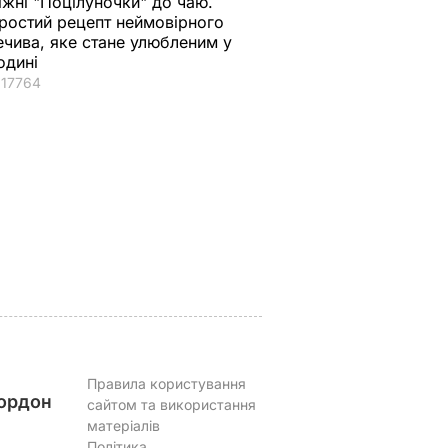
іжні "Поцілуночки" до чаю.
ростий рецепт неймовірного
ечива, яке стане улюбленим у
одині
17764
огодні –
Чому Чарльз III
Куди поділася екс-
ануть
насправді
зірка "ВІА Гри"
не
проігнорував 45-
Мейхер та як вона
и за
річчя дружини
виглядає зараз?
принца Гаррі і не
6 серпня, 15.56
БУЛЬВАР
привітав невістку
АР
6 серпня, 16.36
БУЛЬВАР
Правила користування
ордон
сайтом та використання
матеріалів
Політика