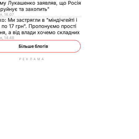
ому Лукашенко заявляв, що Росія
зруйнує та захопить"
я, 16.07
ко:
Ми застрягли в "міндічгейті і
 по 17 грн". Пропонуємо прості
ня, а від влади хочемо складних
я, 14.48
Більше блогів
РЕКЛАМА