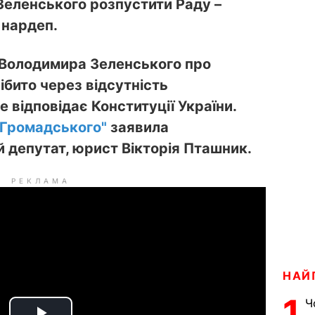
еленського розпустити Раду –
 нардеп.
 Володимира Зеленського про
ібито через відсутність
е відповідає Конституції України.
"Громадського"
заявила
 депутат, юрист Вікторія Пташник.
РЕКЛАМА
НАЙ
1
Ч