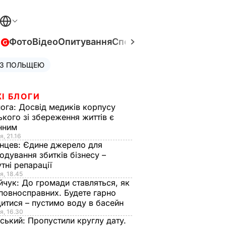
в
Фото
Відео
Опитування
Спецпроєкти
Війна в Укра
 З ПОЛЬЩЕЮ
І БЛОГИ
нога:
Досвід медиків корпусу
ького зі збереження життів є
інним
я, 21.16
нцев:
Єдине джерело для
одування збитків бізнесу –
тні репарації
я, 18.45
йчук:
До громади ставляться, як
повносправних. Будете гарно
итися – пустимо воду в басейн
я, 16.30
ський:
Пропустили круглу дату.