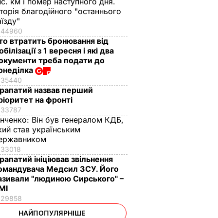
ис. км і помер наступного дня.
сторія благодійного "останнього
аїзду"
44960
то втратить бронювання від
обілізації з 1 вересня і які два
окументи треба подати до
онеділка
35440
рапатий назвав перший
ріоритет на фронті
33787
інченко:
Він був генералом КДБ,
кий став українським
ержавником
33018
рапатий ініціював звільнення
омандувача Медсил ЗСУ. Його
азивали "людиною Сирського" –
МІ
29858
НАЙПОПУЛЯРНІШЕ