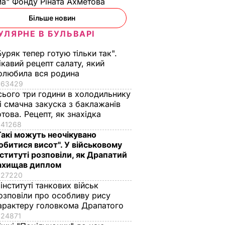
а" Фонду Ріната Ахметова
Більше новин
УЛЯРНЕ В БУЛЬВАРІ
Буряк тепер готую тільки так".
ікавий рецепт салату, який
олюбила вся родина
63429
ив
сього три години в холодильнику
 менше
 і смачна закуска з баклажанів
ільше
отова. Рецепт, як знахідка
41268
Такі можуть неочікувано
ТИКА
обитися висот". У військовому
нституті розповіли, як Драпатий
ахищав диплом
27220
 інституті танкових військ
озповіли про особливу рису
арактеру головкома Драпатого
24871