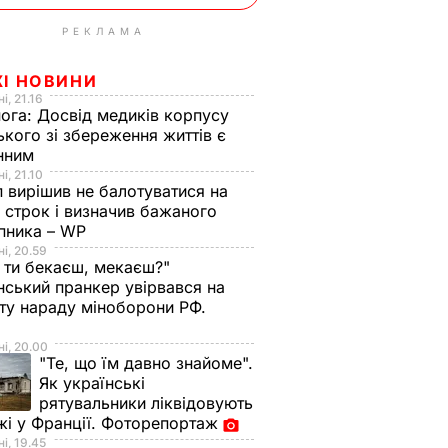
РЕКЛАМА
ЖІ НОВИНИ
і, 21.16
нога:
Досвід медиків корпусу
ького зі збереження життів є
інним
і, 21.10
 вирішив не балотуватися на
й строк і визначив бажаного
пника – WP
і, 20.59
 ти бекаєш, мекаєш?"
нський пранкер увірвався на
ту нараду міноборони РФ.
о
і, 20.00
"Те, що їм давно знайоме".
Як українські
рятувальники ліквідовують
і у Франції. Фоторепортаж
і, 19.45