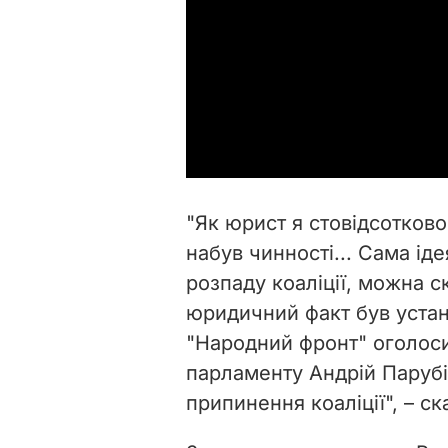
"Як юрист я стовідсотково
набув чинності... Сама ід
розпаду коаліції, можна с
юридичний факт був устан
"Народний фронт" оголосив 
парламенту Андрій Парубі
припинення коаліції", – ск