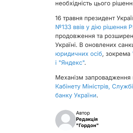
необхідність цього рішенн
16 травня президент Укр
№133 ввів у дію рішення 
продовження та розширенн
Україні. В оновлених сан
юридичних осіб
, зокрема
і "Яндекс"
.
Механізм запровадження 
Кабінету Міністрів, Служб
банку України
.
Автор
Редакція
"Гордон"