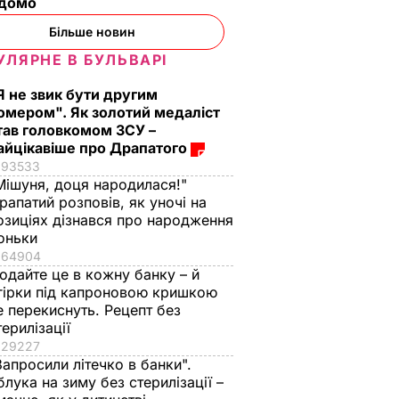
ідомо
Більше новин
УЛЯРНЕ В БУЛЬВАРІ
Я не звик бути другим
омером". Як золотий медаліст
тав головкомом ЗСУ –
айцікавіше про Драпатого
93533
Мішуня, доця народилася!"
рапатий розповів, як уночі на
озиціях дізнався про народження
оньки
64904
одайте це в кожну банку – й
гірки під капроновою кришкою
е перекиснуть. Рецепт без
терилізації
29227
Запросили літечко в банки".
блука на зиму без стерилізації –