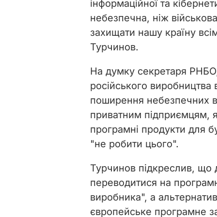
інформаційної
та кібернет
небезпечна, ніж військов
захищати нашу країну всі
Турчинов.
На думку секретаря РНБО,
російського виробництва 
поширення небезпечних ві
приватним підприємцям, я
програмні продукти для б
"не робити цього".
Турчинов підкреслив, що 
переводитися на програмн
виробника", а альтернати
європейське програмне з