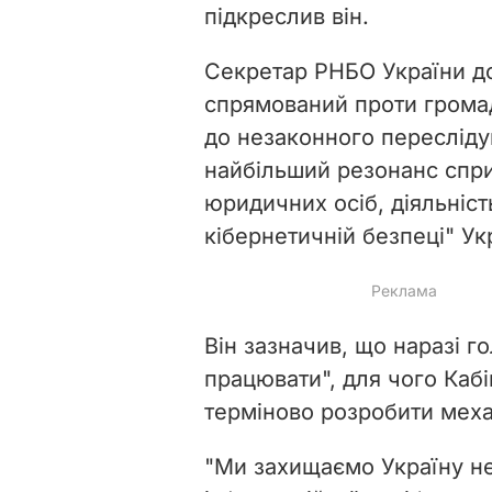
підкреслив він.
Секретар РНБО України д
спрямований проти громад
до незаконного пересліду
найбільший резонанс спри
юридичних осіб, діяльніст
кібернетичній безпеці" Ук
Він зазначив, що наразі г
працювати", для чого Кабі
терміново розробити механ
"Ми захищаємо Україну не 