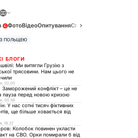
в
Фото
Відео
Опитування
Спецпроєкти
Війна в Укр
 З ПОЛЬЩЕЮ
ЖІ БЛОГИ
швілі:
Ми витягли Грузію з
ської трясовини. Нам цього не
ачили
я, 02.00
:
Заморожений конфлікт – це не
а пауза перед новою кризою
я, 00.56
ін:
У нас сотні тисяч фіктивних
нтів, ще більше ховається від
я, 19.27
оров:
Колобок повинен укласти
акт на СВО. Орки помирали б від