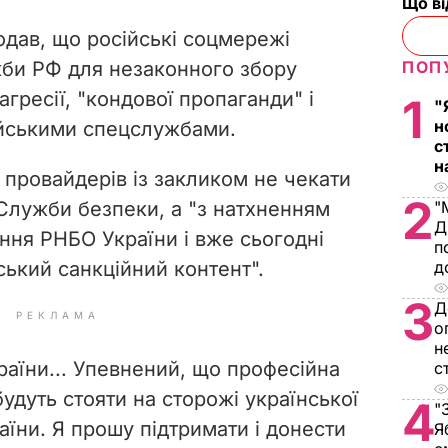
Що в
дав, що російські соцмережі
ПОП
би РФ для незаконного збору
агресії, "кондової пропаганди" і
1
"
н
ійськими спецслужбами.
с
н
 провайдерів із закликом не чекати
2
"
 Служби безпеки, а "з натхненням
Д
ння РНБО України і вже сьогодні
п
д
ський санкційний контент".
3
Д
РЕКЛАМА
о
н
раїни... Упевнений, що професійна
с
будуть стояти на сторожі української
4
"
аїни. Я прошу підтримати і донести
Я