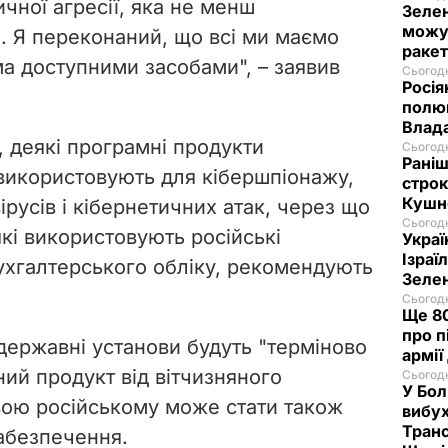
ичної агресії, яка не менш
Зелен
можут
а
.
Я переконаний, що всі ми маємо
ракет
ма доступними засобами
", – заявив
Сьогодн
Росія
полюв
Влад
 деякі програмні продукти
Сьогодн
Раніш
використовують для кібершпіонажу,
строк
Кушн
русів і кібернетичних атак, через що
Сьогодн
кі використовують російські
Украї
Ізраї
ухгалтерського обліку, рекомендують
Зеле
Сьогодн
Ще 80
про п
державні установи будуть "терміново
армії
ий продукт від вітчизняного
Сьогодн
У Бол
вою російському може стати також
вибух
Транс
абезпечення.