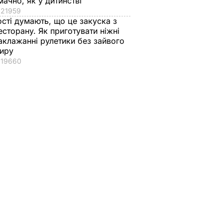
мачно, як у дитинстві
21959
ості думають, що це закуска з
есторану. Як приготувати ніжні
аклажанні рулетики без зайвого
иру
19660