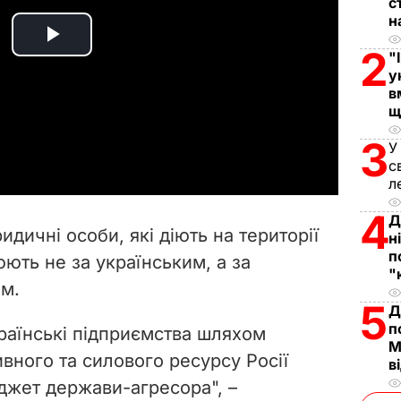
с
н
P
2
"
у
l
в
щ
a
3
У
с
y
л
V
4
Д
дичні особи, які діють на території
н
i
п
ють не за українським, а за
"
ом.
d
5
Д
п
e
країнські підприємства шляхом
М
вного та силового ресурсу Росії
в
o
джет держави-агресора", –