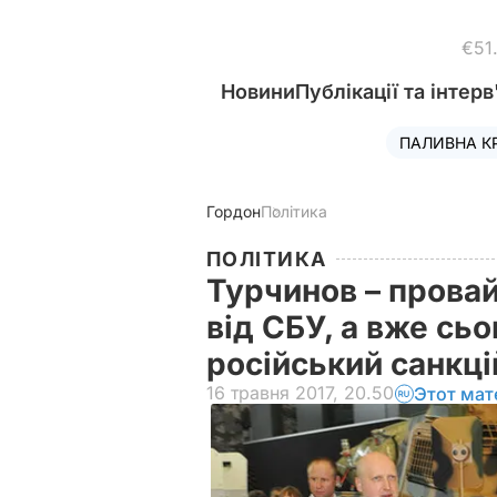
€51
Новини
Публікації та інтерв
ПАЛИВНА К
Гордон
Політика
ПОЛІТИКА
Турчинов – прова
від СБУ, а вже сь
російський санкц
16 травня 2017, 20.50
Этот мат