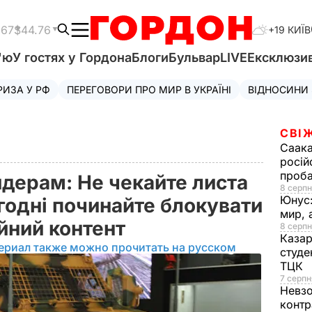
.67
$44.76
+19 КИЇВ
'ю
У гостях у Гордона
Блоги
Бульвар
LIVE
Ексклюзи
РИЗА У РФ
ПЕРЕГОВОРИ ПРО МИР В УКРАЇНІ
ВІДНОСИНИ
СВІ
Саака
росій
проб
йдерам: Не чекайте листа
8 серпн
Юнус
огодні починайте блокувати
мир, 
ійний контент
8 серпн
Казар
ериал также можно прочитать на русском
студе
ТЦК
7 серпн
Невз
контр