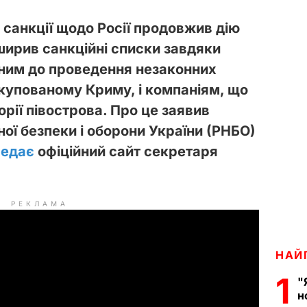
 санкції щодо Росії продовжив дію
ширив санкційні списки завдяки
ним до проведення незаконних
купованому Криму, і компаніям, що
орії півострова
. Про це заявив
ої безпеки і оборони України (РНБО)
редає
офіційний сайт секретаря
РЕКЛАМА
НАЙ
1
"
н