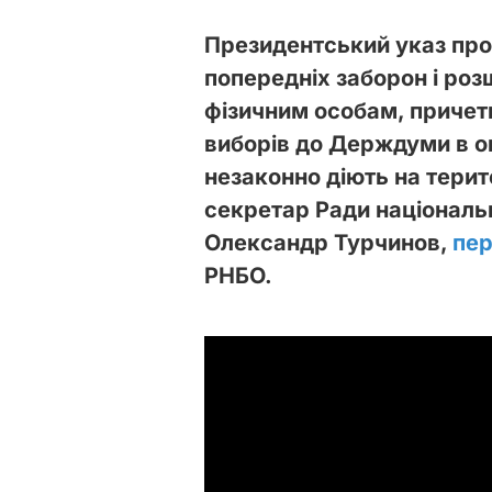
Президентський указ про
попередніх заборон і роз
фізичним особам, причет
виборів до Держдуми в о
незаконно діють на терит
секретар Ради національн
Олександр Турчинов,
пе
РНБО.