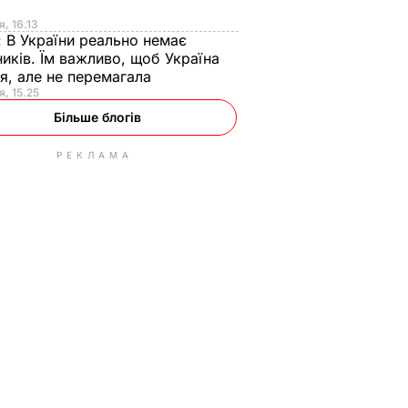
я
я, 16.13
:
В України реально немає
иків. Їм важливо, щоб Україна
я, але не перемагала
я, 15.25
Більше блогів
РЕКЛАМА