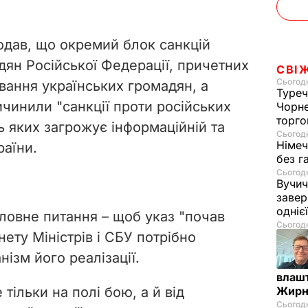
одав, що окремий блок санкцій
ян Російської Федерації, причетних
СВІ
Сьогодн
вання українських громадян, а
Туреч
чинили "санкції проти російських
Чорне
торго
ь яких загрожує інформаційній та
Сьогодн
Німеч
раїни.
без г
Сьогодн
Вучич
завер
одніє
оловне питання – щоб указ "почав
Сьогодн
нету Міністрів і СБУ потрібно
ізм його реалізації.
влашт
Жирн
тільки на полі бою, а й від
Сьогодн