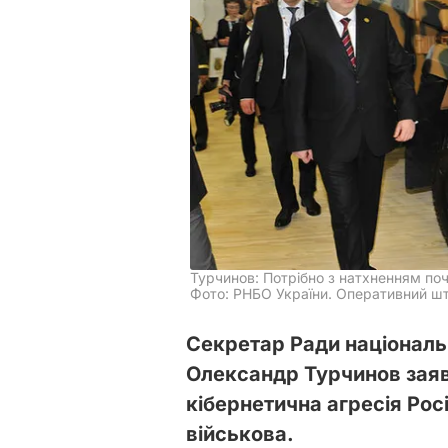
Турчинов: Потрібно з натхненням по
Фото: РНБО України. Оперативний шт
Секретар Ради національн
Олександр Турчинов заяв
кібернетична агресія Рос
військова.