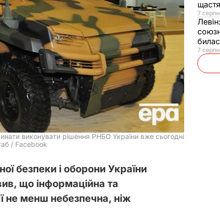
щаст
7 серпн
Левін
союзн
билас
7 серпн
чинати виконувати рішення РНБО України вже сьогодні
аб / Facebook
ої безпеки і оборони України
ив, що інформаційна та
ії не менш небезпечна, ніж