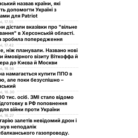
ський назвав країни, які
ь допомогти Україні з
ами для Patriot
і, 17.55
ни дістали вказівки про "вільне
ання" в Херсонській області.
а зробила попередження
і, 17.42
е, ніж планували. Названо нові
и ймовірного візиту Віткоффа й
ера до Києва й Москви
і, 16.56
на намагається купити ППО в
лю, але поки безуспішно –
нський
і, 16.30
0 тис. осіб. ЗМІ стало відомо
ідготовку в РФ поповнення
 для війни проти України
і, 16.27
гарію залетів невідомий дрон і
нув неподалік
балканського газопроводу.