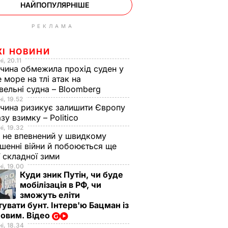
НАЙПОПУЛЯРНІШЕ
РЕКЛАМА
ЖІ НОВИНИ
і, 20.11
чина обмежила прохід суден у
 море на тлі атак на
вельні судна – Bloomberg
і, 19.52
чина ризикує залишити Європу
азу взимку – Politico
і, 19.32
 не впевнений у швидкому
шенні війни й побоюється ще
ї складної зими
і, 19.00
Куди зник Путін, чи буде
мобілізація в РФ, чи
зможуть еліти
увати бунт. Інтерв'ю Бацман із
овим. Відео
і, 18.34