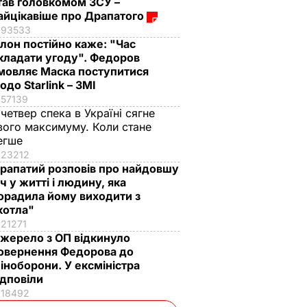
тав головкомом ЗСУ –
айцікавіше про Драпатого
93533
Ілон постійно каже: "Час
кладати угоду". Федоров
мовляє Маска поступитися
одо Starlink – ЗМІ
57139
 четвер спека в Україні сягне
вого максимуму. Коли стане
егше
23212
рапатий розповів про найдовшу
іч у житті і людину, яка
орадила йому виходити з
котла"
21271
жерело з ОП відкинуло
овернення Федорова до
іноборони. У ексміністра
ідповіли
18492