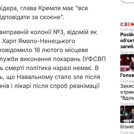
лідера, глава Кремля має "все
ідповідати за скоєне".
СВІ
Сьогодн
виправній колонії №3, відомій як
Росій
і Харп Ямало-Ненецького
об'єк
загиб
повідомило 16 лютого місцеве
Сьогодн
служби виконання покарань (УФСВП
 смерті політика наразі немає. В
Голов
 що Навальному стало зле після
Сьогодн
ів і лікарі після спроб реанімації
Захис
отрим
"Вдом
Сьогодн
бізне
Сьогодн