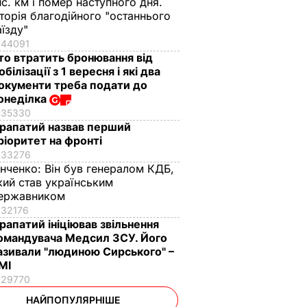
ис. км і помер наступного дня.
сторія благодійного "останнього
аїзду"
44091
то втратить бронювання від
обілізації з 1 вересня і які два
окументи треба подати до
онеділка
35330
рапатий назвав перший
ріоритет на фронті
33276
інченко:
Він був генералом КДБ,
кий став українським
ержавником
32176
рапатий ініціював звільнення
омандувача Медсил ЗСУ. Його
азивали "людиною Сирського" –
МІ
29770
НАЙПОПУЛЯРНІШЕ