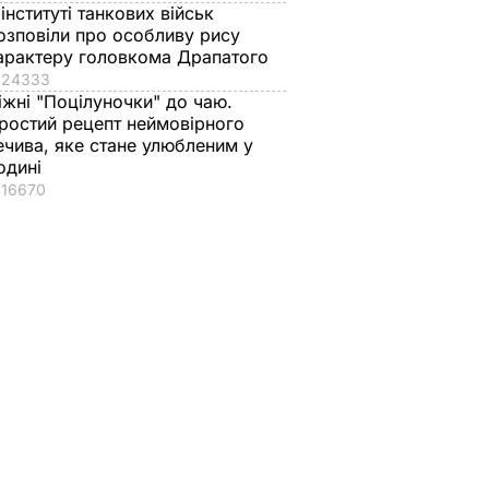
 інституті танкових військ
озповіли про особливу рису
арактеру головкома Драпатого
24333
іжні "Поцілуночки" до чаю.
ростий рецепт неймовірного
ечива, яке стане улюбленим у
одині
16670