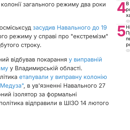
4
В
 колонії загального режиму два роки
р
х
5
Мосміськсуд
засудив Навального до 19
Н
П
го режиму у справі про "екстремізм"
п
бутого строку.
р
ьний відбував покарання
у виправній
иму
у Владимирській області.
олітика
етапували у виправну колонію
"Медуза"
, в ув'язненні Навального 27
фний ізолятор за формальні
політика відправили в ШІЗО 14 лютого