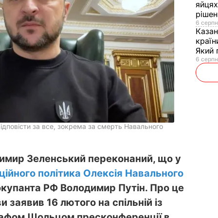
яйцях
рішен
6 серпн
Каза
країн
Який 
6 серпн
ідповісти за все, зокрема за смерть Навального
имир Зеленський переконаний, що у
ційного політика Олексія Навального
окупанта РФ Володимир Путін. Про це
 заявив 16 лютого на спільній із
афом Шольцом пресконференції в