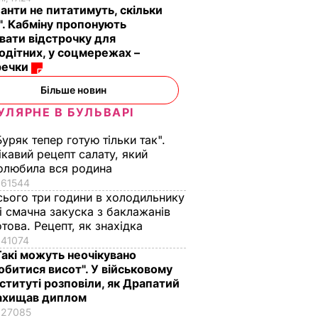
анти не питатимуть, скільки
". Кабміну пропонують
вати відстрочку для
одітних, у соцмережах –
речки
Більше новин
УЛЯРНЕ В БУЛЬВАРІ
Буряк тепер готую тільки так".
ікавий рецепт салату, який
олюбила вся родина
61544
сього три години в холодильнику
 і смачна закуска з баклажанів
отова. Рецепт, як знахідка
41074
Такі можуть неочікувано
обитися висот". У військовому
нституті розповіли, як Драпатий
ахищав диплом
27085