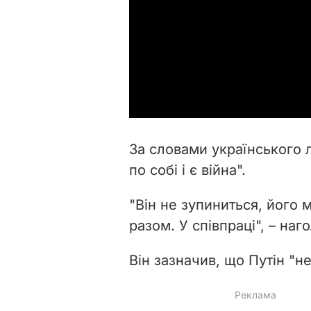
За словами українського л
по собі і є війна".
"Він не зупиниться, його 
разом. У співпраці", – на
Він зазначив, що Путін "не