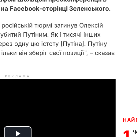
на Facebook-сторінці Зеленського.
 російській тюрмі загинув Олексій
убитий Путіним. Як і тисячі інших
рез одну цю істоту [Путіна]. Путіну
ільки він зберіг свої позиції", – сказав
РЕКЛАМА
НАЙ
1
Ч