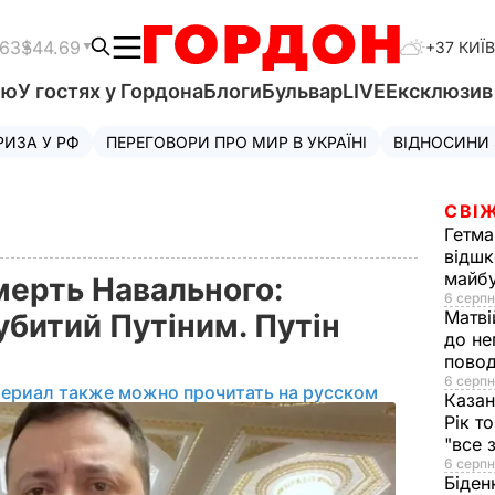
.63
$44.69
+37 КИЇВ
'ю
У гостях у Гордона
Блоги
Бульвар
LIVE
Ексклюзи
РИЗА У РФ
ПЕРЕГОВОРИ ПРО МИР В УКРАЇНІ
ВІДНОСИНИ
СВІЖ
Гетма
відшк
майбу
мерть Навального:
6 серпн
Матві
убитий Путіним. Путін
до не
повод
6 серпн
териал также можно прочитать на русском
Казан
Рік т
"все 
6 серпн
Біден