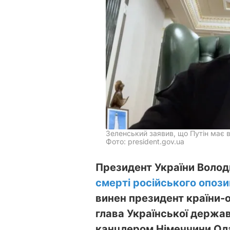
Зеленський заявив, що Путін має в
Фото: president.gov.ua
Президент України Волод
смерті російського опози
винен президент країни-
глава Української держави
канцлером Німеччини Ол