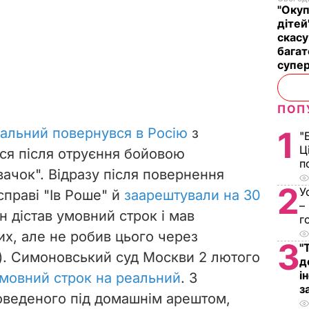
"Окуп
дітей
скасу
багат
супе
ПОП
альний повернувся в Росію
з
1
"
Ц
вся після отруєння бойовою
п
ачок". Відразу після повернення
2
У
справі "Ів Роше" й
заарештували на 30
–
н дістав умовний строк і мав
г
их, але не робив цього через
3
"
і). Симоновський суд Москви 2 лютого
д
і
мовний строк на реальний
. З
з
оведеного під домашнім арештом,