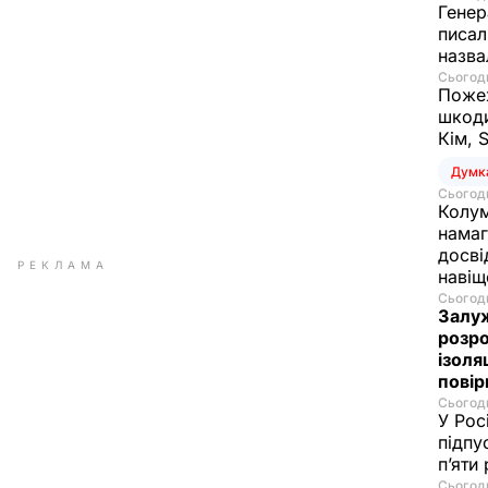
Генер
писал
назва
Сьогодн
Пожеж
шкоди
Кім, 
Думк
Сьогодн
Колум
намаг
досві
РЕКЛАМА
наві
Сьогодн
Залуж
розро
ізоля
пові
Сьогодн
У Рос
підпу
п’яти
Сьогодн