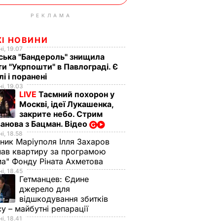
РЕКЛАМА
ЖІ НОВИНИ
і, 19.07
ська "Бандероль" знищила
ти "Укрпошти" в Павлограді. Є
лі і поранені
і, 19.03
LIVE
Таємний похорон у
Москві, ідеї Лукашенка,
закрите небо. Стрим
анова з Бацман. Відео
і, 18.58
ник Маріуполя Ілля Захаров
ав квартиру за програмою
а" Фонду Ріната Ахметова
і, 18.45
Гетманцев:
Єдине
джерело для
відшкодування збитків
су – майбутні репарації
і, 18.41