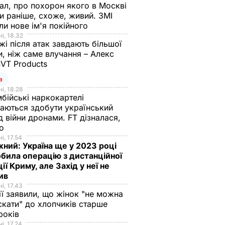
ал, про похорон якого в Москві
и раніше, схоже, живий. ЗМІ
ли нове ім'я покійного
і, 18.32
і після атак завдають більшої
, ніж саме влучання – Алекс
SVT Products
а
і, 18.28
бійські наркокартелі
аються здобути український
д війни дронами. FT дізналася,
що
і, 17.54
ний: Україна ще у 2023 році
била операцію з дистанційної
ції Криму, але Захід у неї не
рив
і, 17.43
ії заявили, що жінок "не можна
скати" до хлопчиків старше
 років
і, 17.24