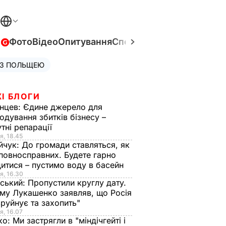
в
Фото
Відео
Опитування
Спецпроєкти
Війна в Укра
 З ПОЛЬЩЕЮ
І БЛОГИ
нцев:
Єдине джерело для
одування збитків бізнесу –
тні репарації
я, 18.45
йчук:
До громади ставляться, як
повносправних. Будете гарно
итися – пустимо воду в басейн
я, 16.30
ський:
Пропустили круглу дату.
ому Лукашенко заявляв, що Росія
зруйнує та захопить"
я, 16.07
ко:
Ми застрягли в "міндічгейті і