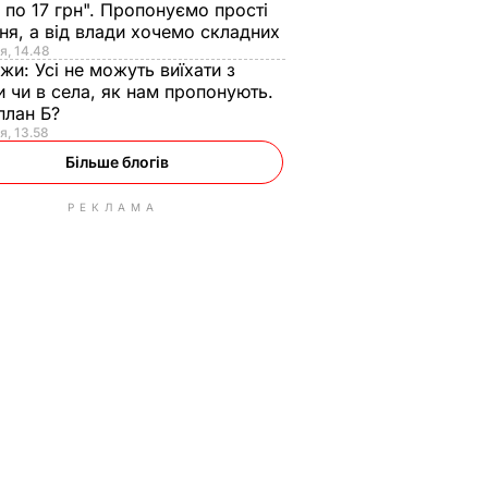
 по 17 грн". Пропонуємо прості
ня, а від влади хочемо складних
я, 14.48
нжи:
Усі не можуть виїхати з
и чи в села, як нам пропонують.
план Б?
я, 13.58
Більше блогів
РЕКЛАМА