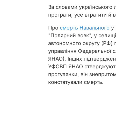
За словами українського 
програти, усе втратити й в
Про
смерть Навального
у 
"Полярний вовк", у селищ
автономного округу (РФ) 
управління Федеральної 
ЯНАО). Інших підтверджень
УФСВП ЯНАО стверджують,
прогулянки, він знепритомн
констатували смерть.