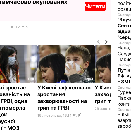
 тимчасово окупованих
політ
Читати
розви
Сьогодн
"Влуч
Сенат
РЕКЛАМА
відби
"серц
Сьогодн
Напад
Сауді
Пакис
Сьогодн
Путін
РФ, к
– ЗМІ
ні зростає
У Києві зафіксовано
У Києві зрост
Сьогодн
Турне
юваність на
зростання
захворюваніс
Паска
 ГРВІ, одна
захворюваності на
грип та ГРВІ
конти
 померла
грип та ГРВІ
29 жовтня, 16.59
ПОД
Сьогодн
Більш
док
19 листопада, 16.14
ПОДІЇ
азарт
русної
зароб
ії – МОЗ