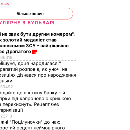
ально
Більше новин
УЛЯРНЕ В БУЛЬВАРІ
Я не звик бути другим номером".
к золотий медаліст став
оловкомом ЗСУ – найцікавіше
ро Драпатого
66318
Мішуня, доця народилася!"
з
Три важливі кроки – і
Тіну Кароль, яка
рапатий розповів, як уночі на
ціла
ваш салат із буряку
"вперше за життя
озиціях дізнався про народження
аче пух,
буде неймовірним
розслабилась і
оньки
ва.
повірила почуттям",
53492
7 серпня, 17.29
БУЛЬВАР
ецепт
викликали на допит
одайте це в кожну банку – й
гірки під капроновою кришкою
Що сталося
ВАР
е перекиснуть. Рецепт без
7 серпня, 17.26
БУЛЬВАР
терилізації
23713
іжні "Поцілуночки" до чаю.
ростий рецепт неймовірного