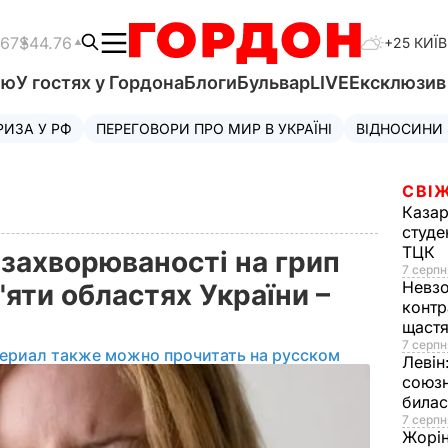
.67
$44.76
+25 КИЇВ
'ю
У гостях у Гордона
Блоги
Бульвар
LIVE
Ексклюзи
РИЗА У РФ
ПЕРЕГОВОРИ ПРО МИР В УКРАЇНІ
ВІДНОСИНИ
СВІЖ
Казар
студе
ТЦК
 захворюваності на грип
7 серпн
Невз
яти областях України –
контр
щаст
7 серпн
ериал также можно прочитать на русском
Левін
союзн
билас
7 серпн
Жорі