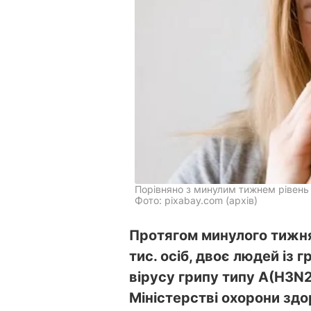
Порівняно з минулим тижнем рівень 
Фото: pixabay.com (архів)
Протягом минулого тижня 
тис. осіб, двоє людей із
вірусу грипу типу А(Н3N2
Міністерстві охорони здо