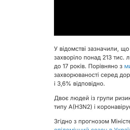
У відомстві зазначили, що 
захворіло понад 213 тис. 
до 17 років. Порівняно з
м
захворюваності серед доро
і 3,6% відповідно.
Двоє людей із групи ризи
типу А(Н3N2) і коронавіру
Згідно з прогнозом Мініс