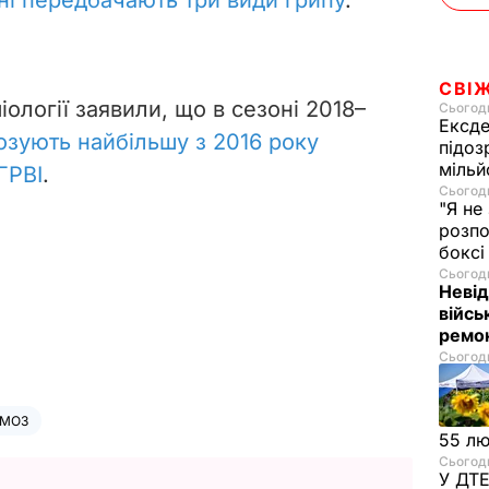
їні передбачають три види грипу
.
СВІ
міології заявили, що в сезоні 2018–
Сьогодн
Ексде
озують найбільшу з 2016 року
підоз
мільй
 ГРВІ
.
Сьогодн
"Я не
розпо
бокс
Сьогодн
Невід
війсь
ремон
Сьогодн
МОЗ
55 л
Сьогодн
У ДТЕ