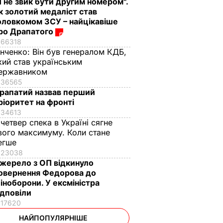
Я не звик бути другим номером".
к золотий медаліст став
оловкомом ЗСУ – найцікавіше
ро Драпатого
66318
інченко:
Він був генералом КДБ,
кий став українським
ержавником
36565
рапатий назвав перший
ріоритет на фронті
34613
 четвер спека в Україні сягне
вого максимуму. Коли стане
егше
23038
жерело з ОП відкинуло
овернення Федорова до
іноборони. У ексміністра
ідповіли
17620
НАЙПОПУЛЯРНІШЕ