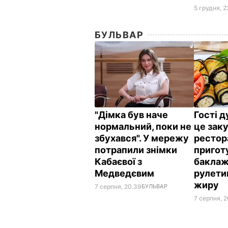
5 грудня, 2
БУЛЬВАР
"Дімка був наче
Гості 
нормальний, поки не
це заку
збухався". У мережу
рестор
потрапили знімки
пригот
Кабаєвої з
баклаж
Медведєвим
рулети
жиру
7 серпня, 20.39
БУЛЬВАР
7 серпня, 2