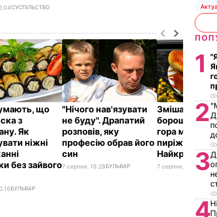
Акту
2.04
СУСПІЛЬСТВО
ПОП
1
"
Я
г
п
2
"
думають, що
"Нічого нав'язувати
Змішайте це 
Д
ска з
не буду". Драпатий
борошном – і 
п
ану. Як
розповів, яку
гора м'яких, н
д
увати ніжні
професію обрав його
пиріжків гото
3
анні
син
Найкращий р
Д
о
ки без зайвого
7 серпня, 19.28
БУЛЬВАР
7 серпня, 18.03
БУЛЬ
н
с
0.16
БУЛЬВАР
4
Н
П