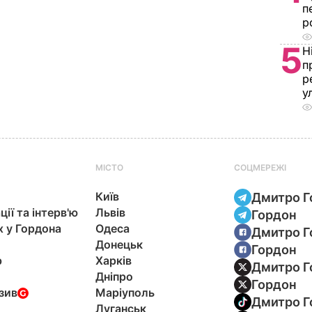
п
р
5
Н
п
р
у
МІСТО
СОЦМЕРЕЖІ
Київ
Дмитро Г
ції та інтерв'ю
Львів
Гордон
х у Гордона
Одеса
Дмитро Г
Донецьк
Гордон
р
Харків
Дмитро Г
Дніпро
Гордон
зив
Маріуполь
Дмитро Г
Луганськ