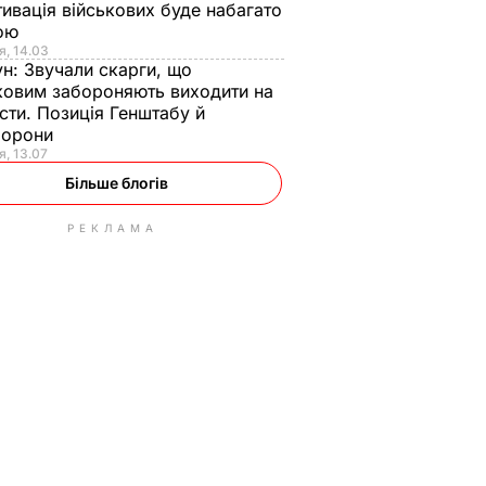
ивація військових буде набагато
ою
я, 14.03
ун:
Звучали скарги, що
ковим забороняють виходити на
сти. Позиція Генштабу й
борони
я, 13.07
Більше блогів
РЕКЛАМА