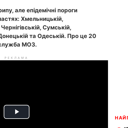
рипу, але епідемічні пороги
ластях: Хмельницькій,
Чернігівській, Сумській,
 Донецькій та Одеській. Про це 20
служба МОЗ.
РЕКЛАМА
P
НАЙ