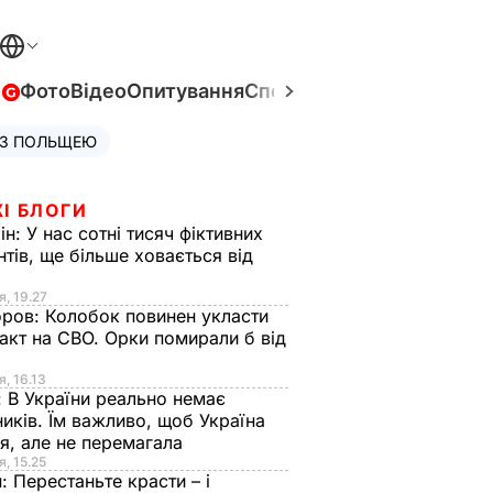
в
Фото
Відео
Опитування
Спецпроєкти
Війна в Укра
 З ПОЛЬЩЕЮ
І БЛОГИ
ін:
У нас сотні тисяч фіктивних
нтів, ще більше ховається від
я, 19.27
оров:
Колобок повинен укласти
акт на СВО. Орки помирали б від
я
я, 16.13
:
В України реально немає
иків. Їм важливо, щоб Україна
я, але не перемагала
я, 15.25
н:
Перестаньте красти – і