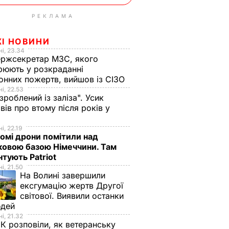
РЕКЛАМА
ЖІ НОВИНИ
і, 23.34
ржсекретар МЗС, якого
рюють у розкраданні
онних пожертв, вийшов із СІЗО
і, 22.53
 зроблений із заліза". Усик
вів про втому після років у
і
і, 22.19
омі дрони помітили над
ковою базою Німеччини. Там
тують Patriot
і, 21.50
На Волині завершили
ексгумацію жертв Другої
світової. Виявили останки
юдей
і, 21.32
К розповіли, як ветеранську