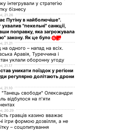
ику інтегрували у стратегію
тку бізнесу
і, 21.26
ає Путіну в найболючіше".
 ухвалив "пекельні" санкції,
вши поправку, яка загрожувала
ю" закону. Як це було
і, 21.21
 на одного – напад на всіх.
вська Аравія, Туреччина і
тан уклали оборонну угоду
і, 21.17
 став уникати поїздок у регіони
уди регулярно долітають дрони
ає
В Україні спадає
і, 21.10
 "Танець свободи" Олександри
ть на
захворюваність на
ль відбулося на п'яти
 – КМДА
грип та ГРВІ
нентах
ІЇ
4 квітня, 14.49
СПОСІБ ЖИТТЯ
і, 20.29
ість гравців казино вважає
ні ігри формою дозвілля, а не
ітку – соцопитування