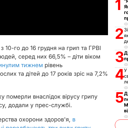
1
"
l
Я
г
a
п
y
2
З
я
V
д
з 10-го до 16 грудня на грип та ГРВІ
3
i
Д
людей, серед них 66,5% – діти віком
п
инулим тижнем
рівень
d
4
У
слих та дітей до 17 років зріс на 7,2%
с
e
л
o
5
Д
ку померли внаслідок вірусу грипу
п
су, додали у прес-службі.
М
в
терства охорони здоров'я,
в