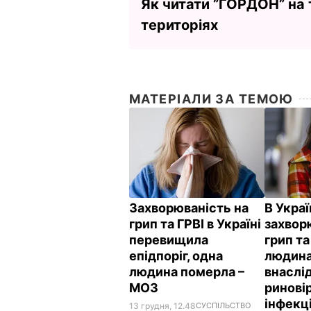
Як читати ”ГОРДОН” на
територіях
МАТЕРІАЛИ ЗА ТЕМОЮ
Захворюваність на
В Украї
грип та ГРВІ в Україні
захвор
перевищила
грип та
епідпоріг, одна
людина
людина померла –
внаслі
МОЗ
ринові
інфекц
13 грудня, 12.48
СУСПІЛЬСТВО