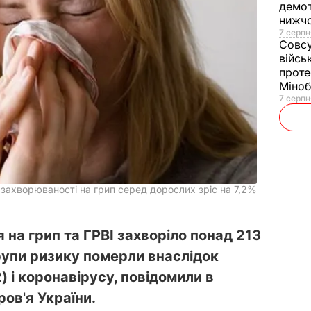
демот
нижч
7 серпн
Совс
війсь
проте
Міно
7 серпн
захворюваності на грип серед дорослих зріс на 7,2%
на грип та ГРВІ захворіло понад 213
 групи ризику померли внаслідок
) і коронавірусу, повідомили в
ров'я України.