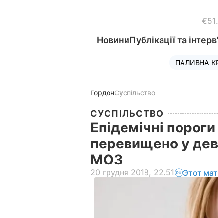
€51
Новини
Публікації та інтерв
ПАЛИВНА К
Гордон
Суспільство
СУСПІЛЬСТВО
Епідемічні пороги
перевищено у дев'
МОЗ
20 грудня 2018, 22.51
Этот мат