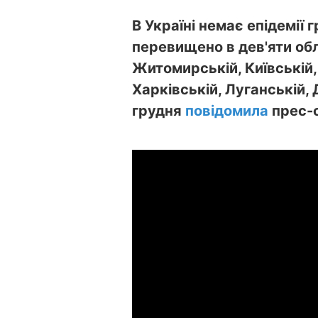
В Україні немає епідемії г
перевищено в дев'яти об
Житомирській, Київській, 
Харківській, Луганській,
грудня
повідомила
прес-