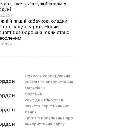
ечива, яке стане улюбленим у
одині
22297
іжні й пишні кабачкові оладки
росто тануть у роті. Новий
ецепт без борошна, який стане
любленим
16496
Правила користування
ордон
сайтом та використання
матеріалів
Політика
ордон
конфіденційності та
захисту персональних
ордон
даних
Договір приєднання про
ордон
використання сайту