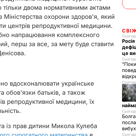
о тільки двома нормативними актами
з Міністерства охорони здоров'я, який
ти центрів репродуктивної медицини.
СВІ
рібно напрацювання комплексного
Сьогодн
Росія
й, перш за все, за мету буде ставити
дефіц
Денісова.
це ви
Сьогодн
"Поки
повед
відкр
бно вдосконалювати українське
Сьогодн
а обов'язки батьків, а також
ів репродуктивної медицини, їх
найм
ьність.
Сьогодн
Болга
посла
а із прав дитини Микола Кулеба
вибух
ого сурогатного материнства
в
Сьогодн