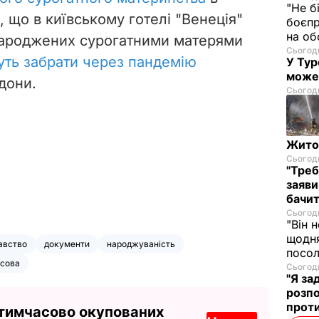
"Не б
, що в київському готелі "Венеція"
боєпр
на об
народжених сурогатними матерями
Сьогодн
уть забрати через пандемію
У Тур
може
рдони.
Сьогодн
Житом
Сьогодн
"Треб
заяви
бачит
Сьогодн
"Він 
щодня
авство
документи
народжуваність
посол
сова
Сьогодн
"Я за
розпо
проти
 тимчасово окупованих