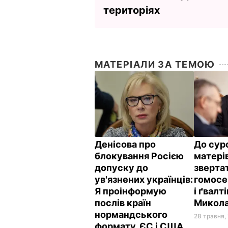
територіях
МАТЕРІАЛИ ЗА ТЕМОЮ
Денісова про
До сур
блокування Росією
матері
допуску до
зверта
ув'язнених українців:
гомосе
Я проінформую
і ґвалт
послів країн
Микола
нормандського
28 травня,
формату, ЄС і США