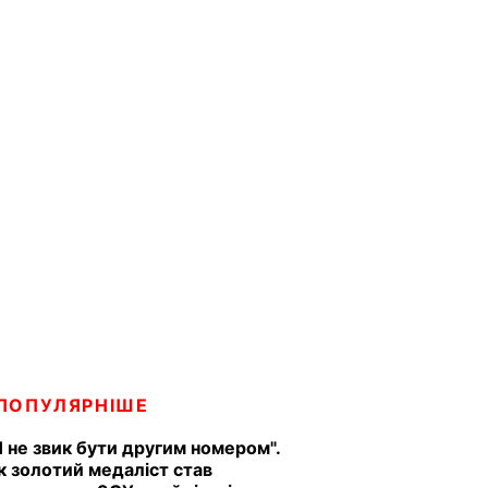
ПОПУЛЯРНІШЕ
Я не звик бути другим номером".
к золотий медаліст став