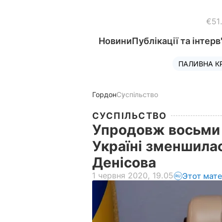
€51
Новини
Публікації та інтерв
ПАЛИВНА К
Гордон
Суспільство
СУСПІЛЬСТВО
Упродовж восьми р
Україні зменшилас
Денісова
1 червня 2020, 19.05
Этот мат