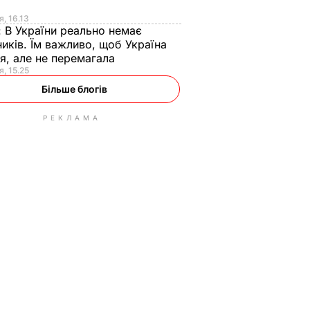
я
я, 16.13
:
В України реально немає
иків. Їм важливо, щоб Україна
я, але не перемагала
я, 15.25
Більше блогів
РЕКЛАМА