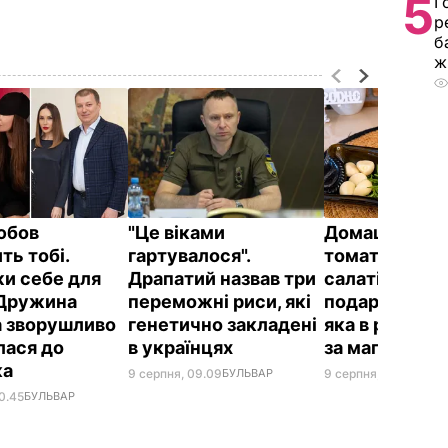
5
Г
р
б
ж
юбов
"Це віками
Домашні в’ял
ть тобі.
гартувалося".
томати до піц
и себе для
Драпатий назвав три
салатів і на
 Дружина
переможні риси, які
подарунок. З
 зворушливо
генетично закладені
яка в рази д
лася до
в українцях
за магазинну
ка
9 серпня, 09.09
БУЛЬВАР
9 серпня, 08.39
БУЛЬ
0.45
БУЛЬВАР