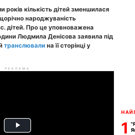
и років кількість дітей зменшилася
а щорічно народжуваність
с. дітей. Про це уповноважена
людини Людмила Денісова заявила під
ий
транслювали
на її сторінці у
РЕКЛАМА
НАЙ
1
"
Я
P