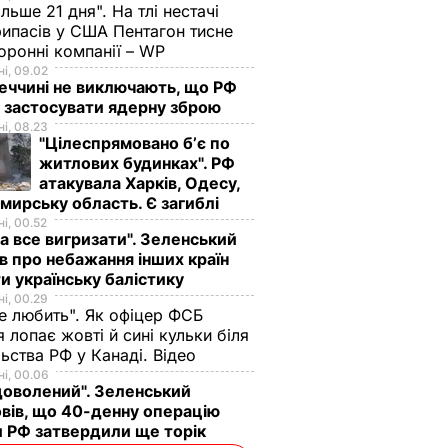
ільше 21 дня". На тлі нестачі
ипасів у США Пентагон тисне
оронні компанії – WP
і, 09.02
еччині не виключають, що РФ
 застосувати ядерну зброю
і, 08.23
"Цілеспрямовано бʼє по
житлових будинках". РФ
атакувала Харків, Одесу,
ирську область. Є загиблі
і, 00.52
а все вигризати". Зеленський
в про небажання інших країн
и українську балістику
і, 00.29
не любить". Як офіцер ФСБ
 лопає жовті й сині кульки біля
ьства РФ у Канаді. Відео
і, 00.06
доволений". Зеленський
вів, що 40-денну операцію
 РФ затвердили ще торік