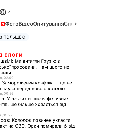
в
Фото
Відео
Опитування
Спецпроєкти
Війна в Укра
 З ПОЛЬЩЕЮ
І БЛОГИ
швілі:
Ми витягли Грузію з
ської трясовини. Нам цього не
ачили
я, 02.00
:
Заморожений конфлікт – це не
а пауза перед новою кризою
я, 00.56
ін:
У нас сотні тисяч фіктивних
нтів, ще більше ховається від
я, 19.27
оров:
Колобок повинен укласти
акт на СВО. Орки помирали б від