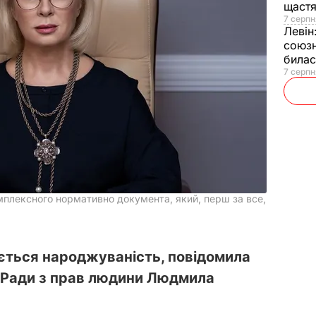
щаст
7 серпн
Левін
союзн
билас
7 серпн
мплексного нормативно документа, який, перш за все,
ється народжуваність, повідомила
 Ради з прав людини Людмила