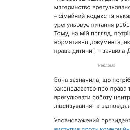
материнство врегульован
– сімейний кодекс та нака
урегульовує питання робо
Тому, на мій погляд, пот
нормативно документа, яки
права дитини", – заявила 
Вона зазначила, що потрі
законодавство про права т
врегулювати роботу центр
ліцензування та відповідал
Уповноважений президент
виступив проти комерційн