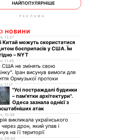
НАЙПОПУЛЯРНІШЕ
РЕКЛАМА
ЖІ НОВИНИ
і, 12.37
 і Китай можуть скористатися
итом боєприпасів у США. Їм
гідно – NYT
і, 11.46
 США не змінять свою
інку". Іран висунув вимоги для
иття Ормузької протоки
і, 11.17
"Усі постраждалі будинки
– пам'ятки архітектури".
Одеса зазнала однієї з
асштабніших атак
і, 10.38
рія викликала українського
 через дрон, який упав і
нув на її території
і, 09.44