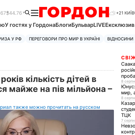
.67
$44.76
+21 КИЇВ
'ю
У гостях у Гордона
Блоги
Бульвар
LIVE
Ексклюзи
РИЗА У РФ
ПЕРЕГОВОРИ ПРО МИР В УКРАЇНІ
ВІДНОСИНИ
СВІЖ
Саака
росій
проб
оків кількість дітей в
8 серпн
Юнус
я майже на пів мільйона –
мир, 
8 серпн
Казар
ериал также можно прочитать на русском
студе
ТЦК
7 серпн
Невз
контр