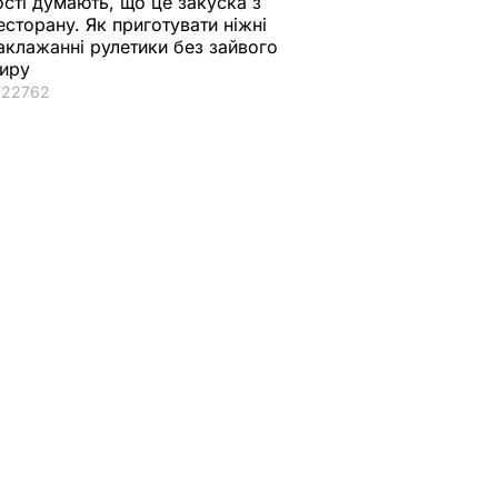
ості думають, що це закуска з
есторану. Як приготувати ніжні
аклажанні рулетики без зайвого
иру
22762
ені
"Хочеться там
"Що дивитеся?
и,
землю цілувати".
Пишіть рецепт!"
Драпатий пригадав
Знамениті
акуска,
цитату із
херсонські
ешевше
радянського фільму
помідори, які можн
про Україну
їсти вже на другий
день
ВАР
9 серпня, 08.08
БУЛЬВАР
8 серпня, 23.55
БУЛЬВАР