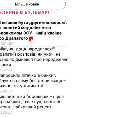
Більше новин
УЛЯРНЕ В БУЛЬВАРІ
Я не звик бути другим номером".
к золотий медаліст став
оловкомом ЗСУ – найцікавіше
ро Драпатого
100469
Мішуня, доця народилася!"
рапатий розповів, як уночі на
озиціях дізнався про народження
оньки
69290
ес і
Запросили літечко в банки".
.
блука на зиму без стерилізації –
мачно, як у дитинстві
дила
29859
льше
мішайте це з борошном – і ціла
ора м'яких, наче пух, пиріжків
Б ЖИТТЯ
отова. Найкращий рецепт
22900