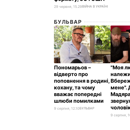
29 червня, 15.29
ВІЙНА В УКРАЇНІ
БУЛЬВАР
Пономарьов –
"Моя л
відверто про
належи
поповнення в родині,
Вбереж
кохану, та чому
мене".
вважає попередні
Мадяра
шлюби помилками
зверну
чолові
9 серпня, 12.10
БУЛЬВАР
9 серпня, 1