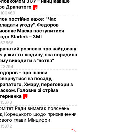
оловкомом ЗСУ – найцікавіше
ро Драпатого
100469
Ілон постійно каже: "Час
кладати угоду". Федоров
мовляє Маска поступитися
одо Starlink – ЗМІ
62866
рапатий розповів про найдовшу
іч у житті і людину, яка порадила
ому виходити з "котла"
23794
едоров – про шанси
овернутися на посаду,
рапатого, Хмару, переговори з
аском. Головне зі стріма
терненка
15670
омітет Ради вимагає пояснень
ід Корецького щодо призначення
ового глави Мінцифри
15372