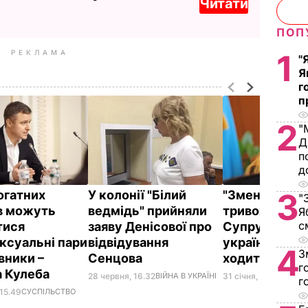
Читати
ПОП
РЕКЛАМА
1
"
Я
г
п
2
"
Д
п
д
3
огатних
У колонії "Білий
"Зменшує стр
"
в можуть
ведмідь" прийняли
тривожність"
Я
с
тися
заяву Денісової про
Супрун пора
ксуальні пари
відвідування
українцям бі
4
З
івники –
Сенцова
ходити
г
 Кулеба
28 червня, 16.32
ВІЙНА В УКРАЇНІ
31 січня, 12.56
СПОСІ
г
 15.49
СУСПІЛЬСТВО