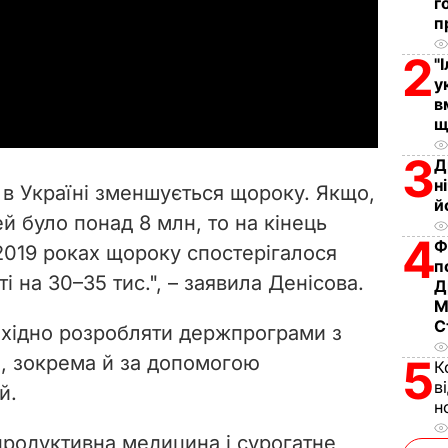
г
п
l
2
"
a
у
в
y
щ
3
V
Д
н
 в Україні зменшується щороку. Якщо,
й
i
ей було понад 8 млн, то на кінець
4
Ф
–2019 роках щороку спостерігалося
d
п
ті
на 30–35 тис.", – заявила Денісова.
Д
e
М
С
бхідно розробляти держпрограми з
o
, зокрема й за допомогою
5
К
в
й.
н
продуктивна медицина і сурогатне