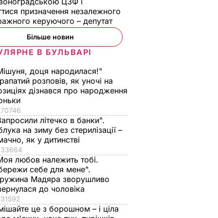
воноградською ЦЗФ і
тися призначення незалежного
ражного керуючого – депутат
Більше новин
УЛЯРНЕ В БУЛЬВАРІ
Мішуня, доця народилася!"
рапатий розповів, як уночі на
озиціях дізнався про народження
оньки
70746
Запросили літечко в банки".
блука на зиму без стерилізації –
мачно, як у дитинстві
33664
Моя любов належить тобі.
бережи себе для мене".
ружина Мадяра зворушливо
вернулася до чоловіка
31592
мішайте це з борошном – і ціла