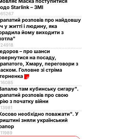
мовляє Маска поступитися
одо Starlink – ЗМІ
65267
рапатий розповів про найдовшу
іч у житті і людину, яка
орадила йому виходити з
котла"
24918
едоров – про шанси
овернутися на посаду,
рапатого, Хмару, переговори з
аском. Головне зі стріма
терненка
16085
Запалю там кубинську сигару".
рапатий розповів про свою
рію з початку війни
13981
Косово необхідно поважати". У
риштині зняли український
рапор
11989