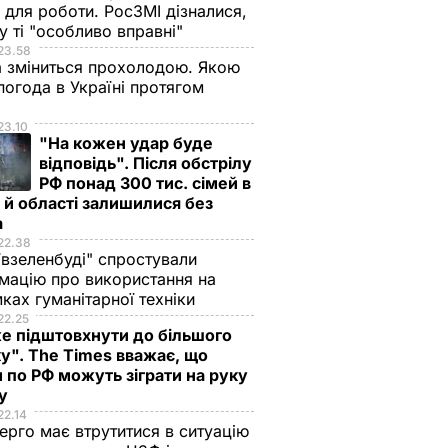
для роботи. РосЗМІ дізналися,
у ті "особливо вправні"
23.58
 зміниться прохолодою. Якою
погода в Україні протягом
я
23.10
"На кожен удар буде
відповідь". Після обстрілу
РФ понад 300 тис. сімей в
 й області залишилися без
а
22.38
ївзеленбуді" спростували
мацію про використання на
ках гуманітарної техніки
22.25
е підштовхнути до більшого
у". The Times вважає, що
 по РФ можуть зіграти на руку
ну
22.14
ерго має втрутитися в ситуацію