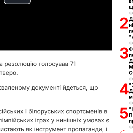
в
P
щ
l
2
Д
н
a
п
"
y
3
Ф
п
V
Д
а резолюцію голосував 71
М
i
тверо.
С
d
4
"
хваленому документі йдеться, що
Д
e
м
5
o
"
ійських і білоруських спортсменів в
П
імпійських іграх у нинішніх умовах є
п
истають як інструмент пропаганди, і