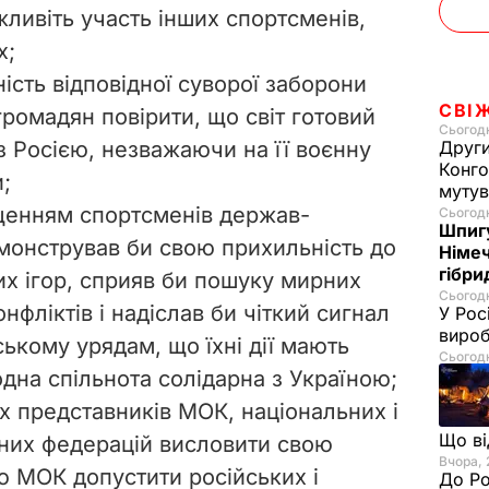
ливіть участь інших спортсменів,
х;
ість відповідної суворої заборони
СВІ
громадян повірити, що світ готовий
Сьогодні
з Росією, незважаючи на її воєнну
Други
Конго
;
муту
щенням спортсменів держав-
Сьогодн
Шпигу
монстрував би свою прихильність до
Німеч
гібри
их ігор, сприяв би пошуку мирних
Сьогодн
нфліктів і надіслав би чіткий сигнал
У Рос
вироб
ькому урядам, що їхні дії мають
Сьогодн
одна спільнота солідарна з Україною;
х представників МОК, національних і
Що в
них федерацій висловити свою
Вчора, 
ю МОК допустити російських і
До Ро