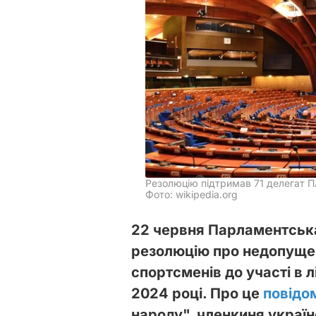
Резолюцію підтримав 71 делегат 
Фото: wikipedia.org
22 червня Парламентськ
резолюцію про недопущен
спортсменів до участі в л
2024 році. Про це
повідо
народу", членкиня україн