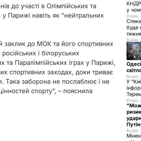
КНДР 
ів до участі в Олімпійських та
у чом
 у Парижі навіть як "нейтральних
Вчора, 
Спека
буде 
тижн
Вчора, 
й заклик до МОК та його спортивних
 російських і білоруських
х та Паралімпійських іграх у Парижі,
Одесі
світл
ких спортивних заходах, доки триває
Вчора, 
ни. Така заборона не послаблює і не
У "Ки
інфор
цінностей спорту", – пояснила
Терем
Вчора, 
"Мож
ризик
удари
Путі
Вчора, 
Мінен