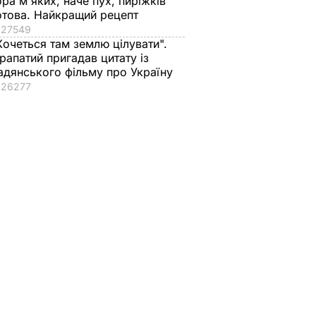
ора м'яких, наче пух, пиріжків
отова. Найкращий рецепт
27549
Хочеться там землю цілувати".
рапатий пригадав цитату із
адянського фільму про Україну
26277