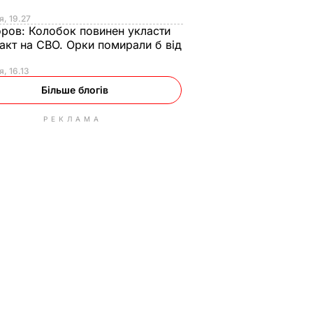
я, 19.27
оров:
Колобок повинен укласти
акт на СВО. Орки помирали б від
я
я, 16.13
Більше блогів
РЕКЛАМА