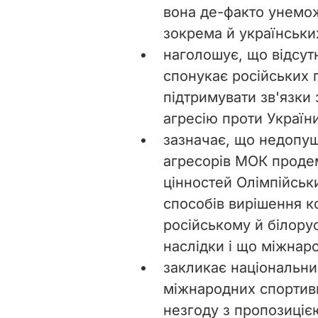
вона де-факто унемож
зокрема й українськи
наголошує, що відсутн
спонукає російських 
підтримувати зв'язки 
агресію проти України
зазначає, що недопу
агресорів МОК проде
цінностей Олімпійськ
способів вирішення ко
російському й білорус
наслідки і що міжнар
закликає національни
міжнародних спортив
незгоду з пропозиціє