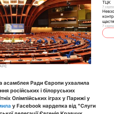
ТЦК
7 серпн
Невз
контр
щаст
7 серпн
ПАРЄ
а асамблея Ради Європи ухвалила
ня російських і білоруських
ітніх Олімпійських іграх у Парижі у
мила
у Facebook нардепка від "Слуги
ської делегації Євгенія Кравчук.