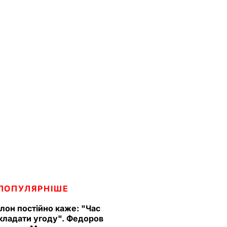
ПОПУЛЯРНІШЕ
Ілон постійно каже: "Час
кладати угоду". Федоров