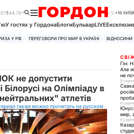
.61
$44.76
+16 КИЇВ
'ю
У гостях у Гордона
Блоги
Бульвар
LIVE
Ексклюзи
РИЗА У РФ
ПЕРЕГОВОРИ ПРО МИР В УКРАЇНІ
ВІДНОСИНИ
СВІ
Гін:
Н
Але я
не п
ОК не допустити
9 серпн
Саака
і Білорусі на Олімпіаду в
росій
"нейтральних" атлетів
проб
8 серпн
териал также можно прочитать на русском
Юнус
мир, 
8 серпн
Казар
студе