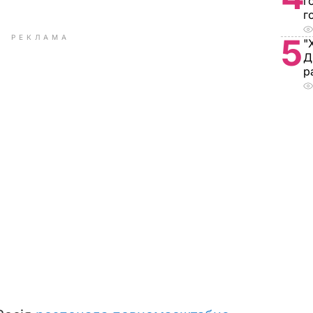
г
г
5
РЕКЛАМА
"
Д
р