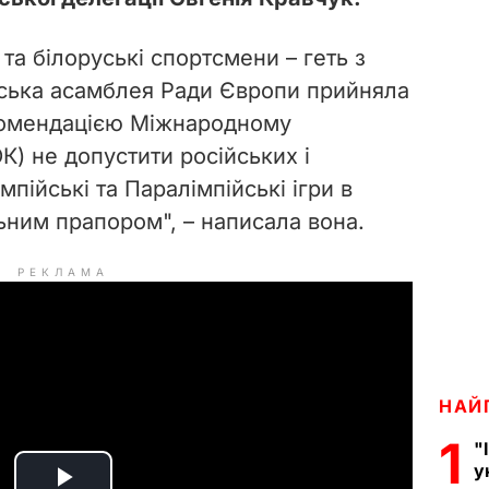
 та білоруські спортсмени – геть з
нтська асамблея Ради Європи прийняла
комендацією Міжнародному
К) не допустити російських і
мпійські та Паралімпійські ігри в
ьним прапором", – написала вона.
РЕКЛАМА
НАЙ
1
"
у