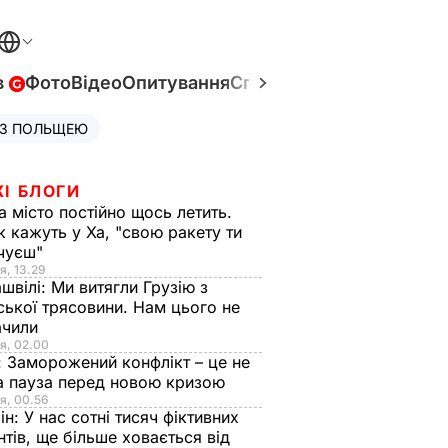
в
Фото
Відео
Опитування
Спецпроєкти
Війна в Укр
 З ПОЛЬЩЕЮ
ЖІ БЛОГИ
а місто постійно щось летить.
к кажуть у Ха, "свою ракету ти
очуєш"
я, 13.29
швілі:
Ми витягли Грузію з
ської трясовини. Нам цього не
ачили
я, 02.00
:
Заморожений конфлікт – це не
а пауза перед новою кризою
я, 00.56
ін:
У нас сотні тисяч фіктивних
нтів, ще більше ховається від