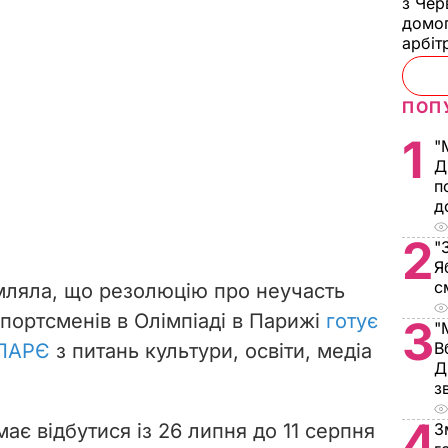
з Чер
домог
арбіт
ПОП
1
"
Д
п
д
2
"
Я
с
мляла, що резолюцію про неучасть
спортсменів в Олімпіаді в Парижі
готує
3
"
В
 ПАРЄ
з питань культури, освіти, медіа
Д
з
4
має відбутися із 26 липня до 11 серпня
З