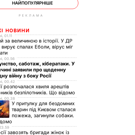
НАЙПОПУЛЯРНІШЕ
РЕКЛАМА
ЖІ НОВИНИ
, 01.11
й за величиною в історії. У ДР
 вирує спалах Еболи, вірус міг
вати
і, 00.56
нство, саботаж, кібератаки. У
чині заявили про щоденну
дну війну з боку Росії
і, 00.42
ії розпочалася хвиля арештів
ників безпілотників. Що відомо
і, 00.38
У притулку для бездомних
тварин під Києвом сталася
пожежа, загинули собаки.
ідомо
23.59
сії завозять бригади жінок із