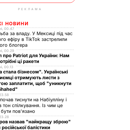
РЕКЛАМА
ЖІ НОВИНИ
і, 00.47
ьба за владу. У Мексиці під час
го ефіру в TikTok застрелили
ого блогера
і, 00.29
 про Patriot для України: Нам
отрібні ці ракети
і, 00.13
а стала бізнесом". Українські
иємці отримують листи з
ою заплатити, щоб "уникнути
 Shahed"
23.58
 почав тиснути на Набіулліну і
в тон спілкування. Із чим це
бути пов'язано
23.28
ров назвав "найкращу зброю"
 російської балістики