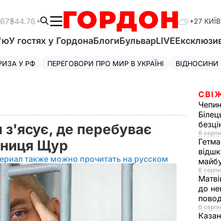
.67
$44.76
+27 КИЇВ
'ю
У гостях у Гордона
Блоги
Бульвар
LIVE
Ексклюзи
РИЗА У РФ
ПЕРЕГОВОРИ ПРО МИР В УКРАЇНІ
ВІДНОСИНИ
СВІ
Чепи
Білец
безц
 з'ясує, де перебуває
6 серпн
Гетма
сниця Щур
відшк
ериал также можно прочитать на русском
майбу
6 серпн
Матві
до не
повод
6 серпн
Казан