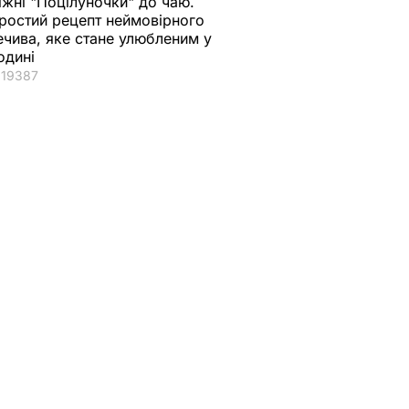
іжні "Поцілуночки" до чаю.
ростий рецепт неймовірного
ечива, яке стане улюбленим у
одині
19387