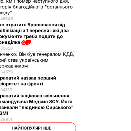
ис. км і помер наступного дня.
сторія благодійного "останнього
аїзду"
45646
то втратить бронювання від
обілізації з 1 вересня і які два
окументи треба подати до
онеділка
35650
інченко:
Він був генералом КДБ,
кий став українським
ержавником
34579
рапатий назвав перший
ріоритет на фронті
34153
рапатий ініціював звільнення
омандувача Медсил ЗСУ. Його
азивали "людиною Сирського"
 ЗМІ
29951
НАЙПОПУЛЯРНІШЕ