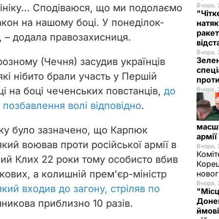
Вчора, 
ініку... Сподіваюся, що ми подолаємо
"Чітк
акон на нашому боці. У понеділок-
натяк
ракет
, – додала правозахисниця.
відст
Вчора, 
Зелен
Грозному (Чечня) засудив українців
спеці
кі нібито брали участь у Першій
проти
оці на боці чеченських повстанців,
до
Вчора, 
в позбавлення волі відповідно
.
масш
ку було зазначено, що Карпюк
армії
який воював проти російської армії в
Вчора, 
Коміт
лий Клих 22 роки тому особисто вбив
Корец
кових, а колишній прем'єр-міністр
новог
Вчора, 
який входив до загону, стріляв по
"Місц
Донец
никова приблизно 10 разів.
ймові