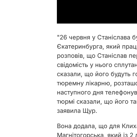
"26 червня у Станіслава 
Єкатеринбурга, який працю
розповів, що Станіслав пе
свідомість у нього сплутан
сказали, що його будуть г
тюремну
лікарню
, розташ
наступного дня телефонува
тюрмі сказали, що його та
заявила Щур.
Вона додала, що для Клих
Магнітогорська, який із 2