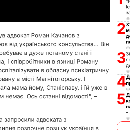
a
т
І
з
y
2
Х
V
м
був адвокат Роман Качанов з
д
i
п
є від українського консульства... Він
3
ребуває в дуже поганому стані і
d
З
я
а, і співробітники в'язниці Роману
д
e
оспіталізувати в обласну психіатричну
4
Д
овану в місті Магнітогорську. І
o
п
ла мама йому, Станіславу, і їй уже в
5
Д
м немає. Ось останні відомості", –
к
н
–
а запросили адвоката з
 липня розпочне розшук українця в