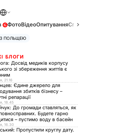
в
Фото
Відео
Опитування
Спецпроєкти
Війна в Укр
 З ПОЛЬЩЕЮ
ЖІ БЛОГИ
нога:
Досвід медиків корпусу
ького зі збереження життів є
інним
я, 21.16
нцев:
Єдине джерело для
одування збитків бізнесу –
тні репарації
я, 18.45
йчук:
До громади ставляться, як
повносправних. Будете гарно
итися – пустимо воду в басейн
я, 16.30
ський:
Пропустили круглу дату.