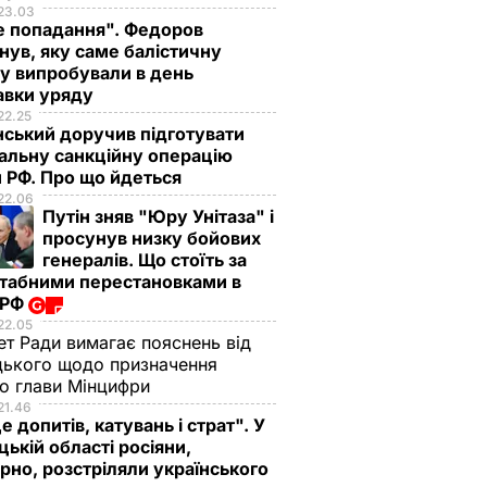
23.03
е попадання". Федоров
нув, яку саме балістичну
у випробували в день
авки уряду
22.25
ський доручив підготувати
альну санкційну операцію
 РФ. Про що йдеться
22.06
Путін зняв "Юру Унітаза" і
просунув низку бойових
генералів. Що стоїть за
табними перестановками в
 РФ
22.05
ет Ради вимагає пояснень від
ького щодо призначення
о глави Мінцифри
21.46
е допитів, катувань і страт". У
ькій області росіяни,
рно, розстріляли українського