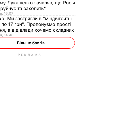
ому Лукашенко заявляв, що Росія
зруйнує та захопить"
я, 16.07
ко:
Ми застрягли в "міндічгейті і
 по 17 грн". Пропонуємо прості
ня, а від влади хочемо складних
я, 14.48
Більше блогів
РЕКЛАМА