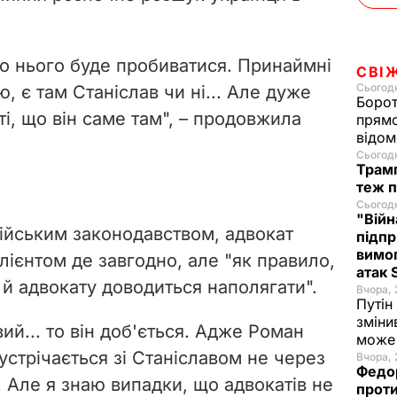
 до нього буде пробиватися. Принаймні
СВІ
Сьогодн
, є там Станіслав чи ні... Але дуже
Борот
і, що він саме там"
, – продовжила
прямо
відом
Сьогодн
Трамп
теж п
Сьогодн
"Війн
осійським законодавством, адвокат
підпр
вимог
клієнтом де завгодно, але "як правило,
атак
 й адвокату доводиться наполягати".
Вчора, 
Путін
зміни
й... то він доб'ється. Адже Роман
може 
устрічається зі Станіславом не через
Вчора, 
Федо
. Але я знаю випадки, що адвокатів не
проти