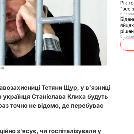
Рік т
"все 
6 серпн
Біден
яйцях
рішен
6 серпн
ня
авозахисниці Тетяни Щур, у в'язниці
о українця Станіслава Клиха будуть
араз точно не відомо, де перебуває
ійно з'ясує, чи госпіталізували у