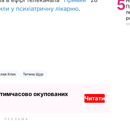
5
Н
П
или у психіатричну лікарню
.
п
р
слав Клих
Тетяна Щур
 тимчасово окупованих
Читати
РЕКЛАМА