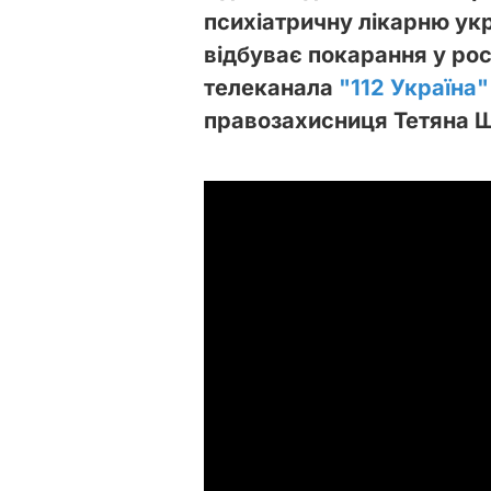
психіатричну лікарню укр
відбуває покарання у росі
телеканала
"112 Україна"
правозахисниця Тетяна 