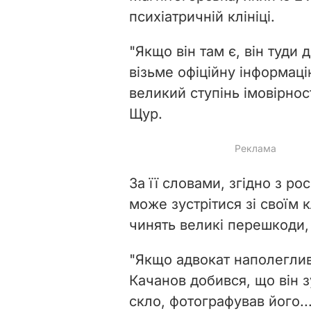
психіатричній клініці.
"Якщо він там є, він туди
візьме офіційну інформацію
великий ступінь імовірност
Щур.
За її словами, згідно з р
може зустрітися зі своїм 
чинять великі перешкоди,
"Якщо адвокат наполегливи
Качанов добився, що він з
скло, фотографував його..