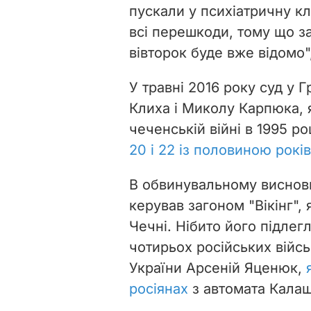
пускали у психіатричну кл
всі перешкоди, тому що з
вівторок буде вже відомо"
У травні 2016 року суд у 
Клиха і Миколу Карпюка, я
чеченській війні в 1995 р
20 і 22 із половиною рокі
В обвинувальному виснов
керував загоном "Вікінг", 
Чечні. Нібито його підлег
чотирьох російських війсь
України Арсеній Яценюк,
росіянах
з автомата Калаш