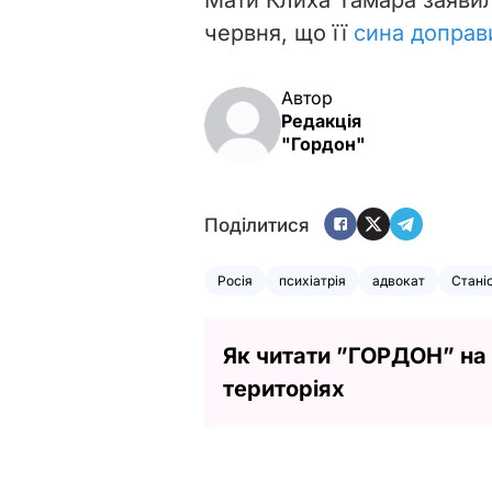
червня, що її
сина доправ
Автор
Редакція
"Гордон"
Поділитися
Росія
психіатрія
адвокат
Стані
Як читати ”ГОРДОН” на
територіях