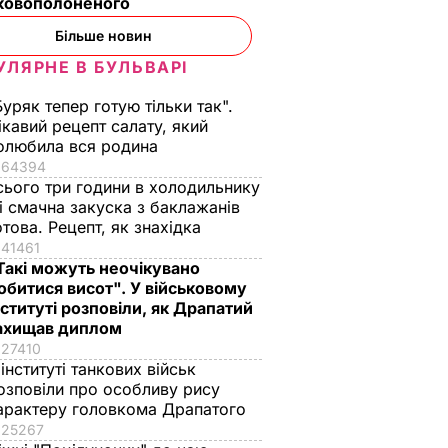
ьковополоненого
Більше новин
УЛЯРНЕ В БУЛЬВАРІ
Буряк тепер готую тільки так".
ікавий рецепт салату, який
олюбила вся родина
64394
сього три години в холодильнику
 і смачна закуска з баклажанів
отова. Рецепт, як знахідка
41461
Такі можуть неочікувано
обитися висот". У військовому
нституті розповіли, як Драпатий
ахищав диплом
27410
 інституті танкових військ
озповіли про особливу рису
арактеру головкома Драпатого
25267