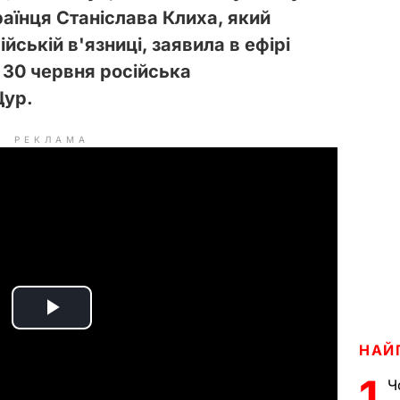
аїнця Станіслава Клиха, який
йській в'язниці, заявила в ефірі
30 червня російська
Щур.
РЕКЛАМА
P
НАЙ
l
1
Ч