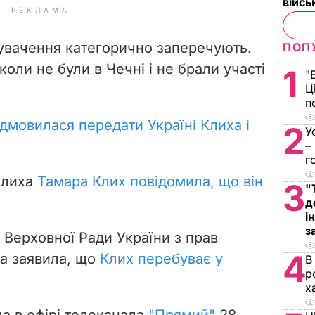
війс
РЕКЛАМА
нувачення категорично заперечують.
ПОП
коли не були в Чечні і не брали участі
1
"
Ц
п
ідмовилася передати Україні Клиха і
2
У
–
г
Клиха
Тамара Клих повідомила, що він
3
"
д
і
з
Верховної Ради України з прав
4
а заявила, що
Клих перебуває у
В
р
х
а в ефірі телеканала
"Прямий"
28