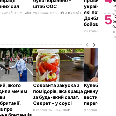
перації
було поранено –
прізвища віс
Я
с
аних сил
штаб ООС
українських б
які потрапили
07.42
ВІЙНА В УКРАЇНІ
26 травня, 07.50
ВІЙНА В УКРАЇНІ
5
Г
Донбасі у по
р
бойовиків
б
26 травня, 00.22
ВІЙН
ж
ий, якого
Соковита закуска з
Кулеба розпо
дили мечем
помідорів, яка краща
дивну манеру
ви
за будь-який салат.
вести телефо
британії,
Секрет – у соусі
переговори
ів про
8 серпня, 15.30
БУЛЬВАР
8 серпня, 10.25
СВІТ
ння британців