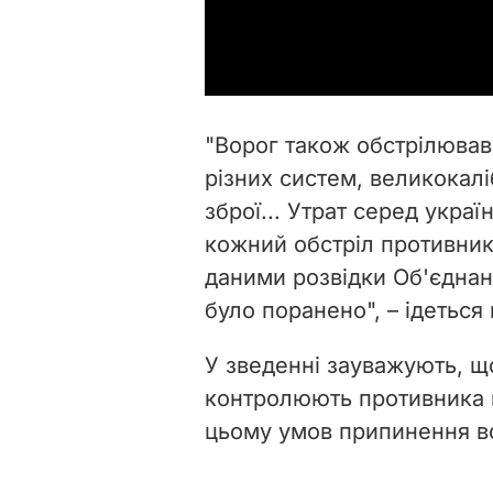
"Ворог також обстрілював 
різних систем, великокалі
зброї... Утрат серед укра
кожний обстріл противник
даними розвідки Об'єднан
було поранено", – ідеться
У зведенні зауважують, щ
контролюють противника н
цьому умов припинення в