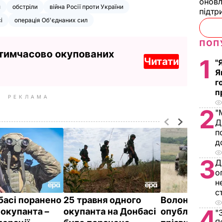
оновл
и
обстріли
війна Росії проти України
підтр
і
операція Об'єднаних сил
ПОП
 тимчасово окупованих
1
Читати
"
Я
г
п
РЕКЛАМА
2
"
Д
п
д
3
Д
о
н
с
басі поранено
25 травня одного
Волонтер
4
 окупанта –
окупанта на Донбасі
опублікувала
"