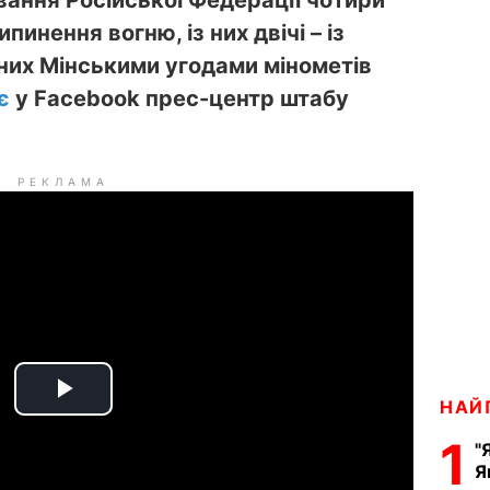
вання Російської Федерації чотири
инення вогню, із них двічі – із
их Мінськими угодами мінометів
є
у Facebook прес-центр штабу
РЕКЛАМА
P
НАЙ
1
"
l
Я