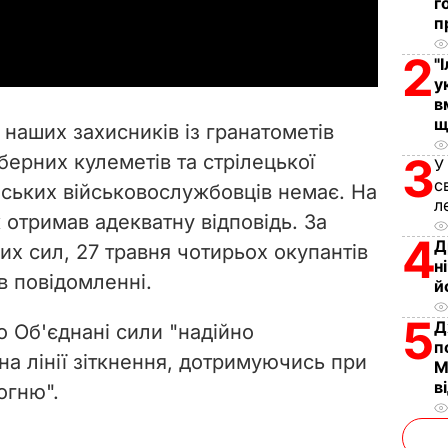
г
a
п
2
y
"
у
V
в
щ
наших захисників із гранатометів
i
3
берних кулеметів та стрілецької
У
с
їнських військовослужбовців немає. На
d
л
 отримав адекватну відповідь. За
e
4
Д
их сил, 27 травня чотирьох окупантів
н
 в повідомленні.
o
й
5
Д
о Об'єднані сили "надійно
п
а лінії зіткнення, дотримуючись при
М
в
огню".