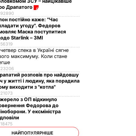
оловкомом ЗСУ – найцікавіше
ро Драпатого
92890
Ілон постійно каже: "Час
кладати угоду". Федоров
мовляє Маска поступитися
одо Starlink – ЗМІ
56319
 четвер спека в Україні сягне
вого максимуму. Коли стане
егше
23206
рапатий розповів про найдовшу
іч у житті і людину, яка порадила
ому виходити з "котла"
21073
жерело з ОП відкинуло
овернення Федорова до
іноборони. У ексміністра
ідповіли
18475
НАЙПОПУЛЯРНІШЕ