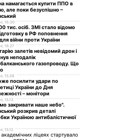
на намагається купити ППО в
лю, але поки безуспішно –
нський
і, 16.30
0 тис. осіб. ЗМІ стало відомо
ідготовку в РФ поповнення
 для війни проти України
і, 16.27
гарію залетів невідомий дрон і
нув неподалік
балканського газопроводу. Що
мо
і, 15.38
оже посилити удари по
етиці України до Дня
ежності – монітори
і, 15.13
мо закривати наше небо".
ський розкрив деталі
бки Україною антибалістичної
і, 15.12
 академічних ліцеях стартувало