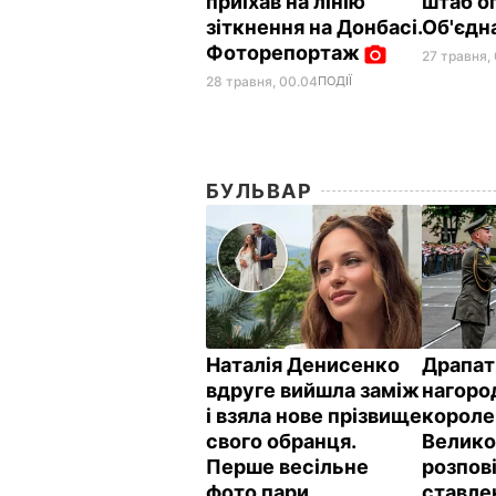
приїхав на лінію
штаб о
зіткнення на Донбасі.
Об'єдн
Фоторепортаж
27 травня, 
28 травня, 00.04
ПОДІЇ
БУЛЬВАР
Наталія Денисенко
Драпат
вдруге вийшла заміж
нагоро
і взяла нове прізвище
короле
свого обранця.
Велико
Перше весільне
розпов
фото пари
ставле