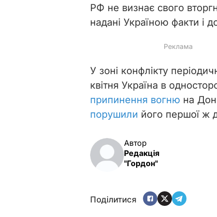
РФ не визнає свого вторг
надані Україною факти і д
У зоні конфлікту періодич
квітня Україна в односто
припинення вогню
на Донб
порушили
його першої ж 
Автор
Редакція
"Гордон"
Поділитися