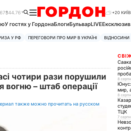
.67
$44.76
+20 КИЇВ
'ю
У гостях у Гордона
Блоги
Бульвар
LIVE
Ексклюзи
РИЗА У РФ
ПЕРЕГОВОРИ ПРО МИР В УКРАЇНІ
ВІДНОСИНИ
СВІЖ
Саака
росій
проб
асі чотири рази порушили
8 серпн
Юнус
 вогню – штаб операції
мир, 
8 серпн
Казар
ериал также можно прочитать на русском
студе
ТЦК
7 серпн
Невз
контр