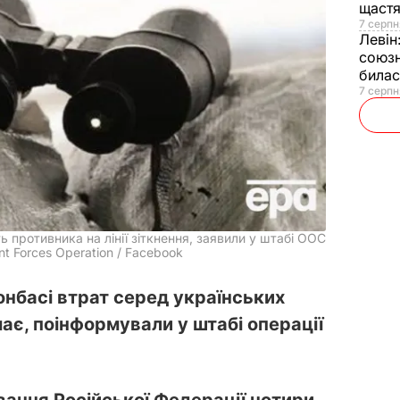
щаст
7 серпн
Левін
союзн
билас
7 серпн
 противника на лінії зіткнення, заявили у штабі ООС
nt Forces Operation / Facebook
онбасі втрат серед українських
ає, поінформували у штабі операції