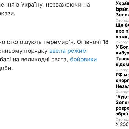
Украї
нення в Україну, незважаючи на
Ізраї
окази.
Зеле
Сьогодн
Ще 80
про п
армії
но оголошують перемир'я. Опівночі 18
Сьогодн
У Бол
ронньому порядку
ввела режим
вибух
Транс
асі на великодні свята,
бойовики
відо
доби.
Сьогодн
РФ м
енерг
Незал
Сьогодн
"Буде
Зелен
розро
зброї
Сьогодн
У 250