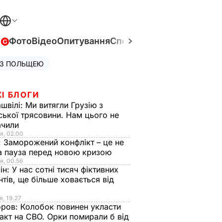
в
Фото
Відео
Опитування
Спецпроєкти
Війна в Укра
 З ПОЛЬЩЕЮ
І БЛОГИ
швілі:
Ми витягли Грузію з
ської трясовини. Нам цього не
ачили
я, 02.00
:
Заморожений конфлікт – це не
а пауза перед новою кризою
я, 00.56
ін:
У нас сотні тисяч фіктивних
нтів, ще більше ховається від
я, 19.27
оров:
Колобок повинен укласти
акт на СВО. Орки помирали б від