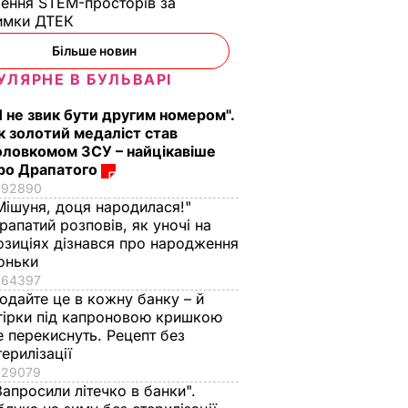
ення STEM-просторів за
имки ДТЕК​
Більше новин
УЛЯРНЕ В БУЛЬВАРІ
Я не звик бути другим номером".
к золотий медаліст став
оловкомом ЗСУ – найцікавіше
ро Драпатого
92890
Мішуня, доця народилася!"
рапатий розповів, як уночі на
озиціях дізнався про народження
оньки
64397
одайте це в кожну банку – й
гірки під капроновою кришкою
е перекиснуть. Рецепт без
терилізації
Доба на Донбасі.
29079
Один український
Запросили літечко в банки".