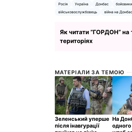
Росія
Україна
Донбас
бойовик
військовослужбовець
війна на Донбас
Як читати ”ГОРДОН” на
територіях
МАТЕРІАЛИ ЗА ТЕМОЮ
Зеленський уперше
На Дон
після інавгурації
одного