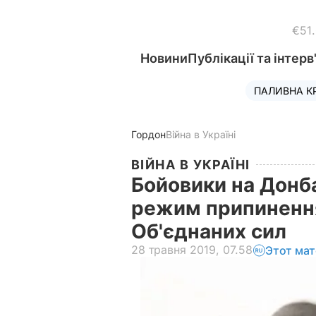
€51
Новини
Публікації та інтерв
ПАЛИВНА К
Гордон
Війна в Україні
ВІЙНА В УКРАЇНІ
Бойовики на Донб
режим припинення
Об'єднаних сил
28 травня 2019, 07.58
Этот мат