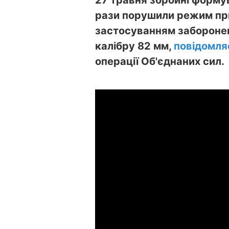
27 травня збройні форму
рази порушили режим прип
застосуванням заборонен
калібру 82 мм,
повідомля
операції Об'єднаних сил.