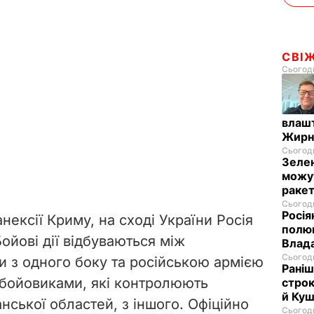
СВІ
Сьогодн
влашт
Жирн
Сьогодн
Зелен
можут
ракет
Сьогодн
Росія
анексії Криму, на сході України Росія
полюв
ойові дії відбуваються між
Влад
Сьогодн
 з одного боку та російською армією
Раніш
 бойовиками, які контролюють
строк
й Куш
нської областей, з іншого. Офіційно
Сьогодн