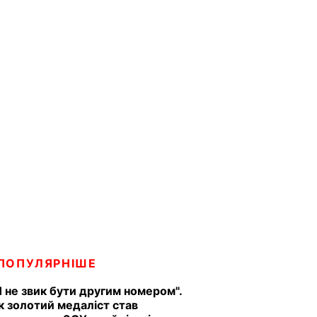
ПОПУЛЯРНІШЕ
Я не звик бути другим номером".
к золотий медаліст став