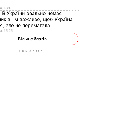
я
я, 16.13
:
В України реально немає
иків. Їм важливо, щоб Україна
я, але не перемагала
я, 15.25
Більше блогів
РЕКЛАМА