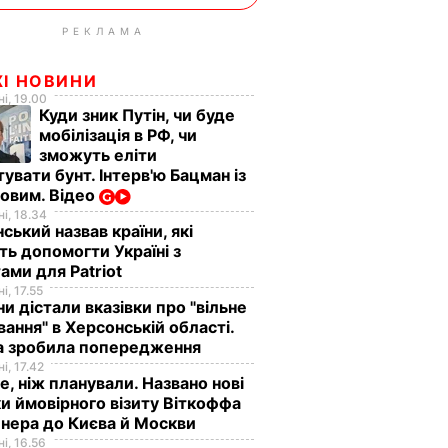
РЕКЛАМА
ЖІ НОВИНИ
і, 19.00
Куди зник Путін, чи буде
мобілізація в РФ, чи
зможуть еліти
увати бунт. Інтерв'ю Бацман із
овим. Відео
і, 18.34
ський назвав країни, які
ь допомогти Україні з
ами для Patriot
і, 17.55
ни дістали вказівки про "вільне
ання" в Херсонській області.
а зробила попередження
і, 17.42
е, ніж планували. Названо нові
и ймовірного візиту Віткоффа
нера до Києва й Москви
і, 16.56