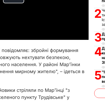
п
P
2
Ч
l
т
І
a
з
3
y
Д
п
V
4
Д
 повідомляє: збройні формування
к
i
довжують нехтувати безпекою,
н
З
ного населення. У районі Мар'їнки
d
5
нення мирному жителю", – ідеться в
"
e
п
в
o
овики стріляли по Мар'їнці "з
еленого пункту Трудівське" у