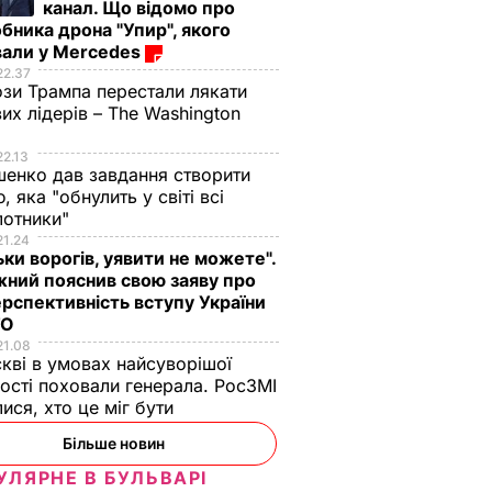
канал. Що відомо про
бника дрона "Упир", якого
вали у Mercedes
22.37
зи Трампа перестали лякати
вих лідерів – The Washington
22.13
енко дав завдання створити
, яка "обнулить у світі всі
лотники"
21.24
ьки ворогів, уявити не можете".
ний пояснив свою заяву про
рспективність вступу України
ТО
21.08
кві в умовах найсуворішої
ості поховали генерала. РосЗМІ
лися, хто це міг бути
Більше новин
УЛЯРНЕ В БУЛЬВАРІ