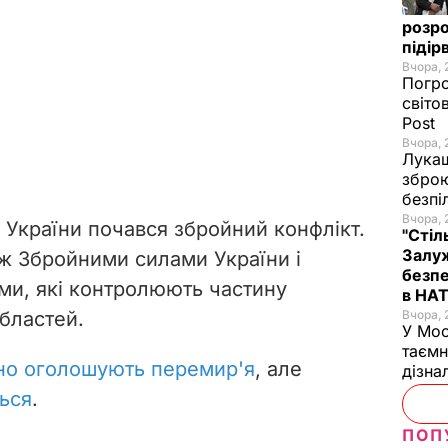
розро
підір
Вчора, 
Погро
світо
Post
Вчора, 
Лукаш
зброю
безпі
Вчора, 
 України почався збройний конфлікт.
"Стіл
Залуж
іж Збройними силами України і
безпе
ми, які контролюють частину
в НА
областей.
Вчора, 
У Мос
таємн
но оголошують перемир'я
, але
дізна
ься
.
ПОП