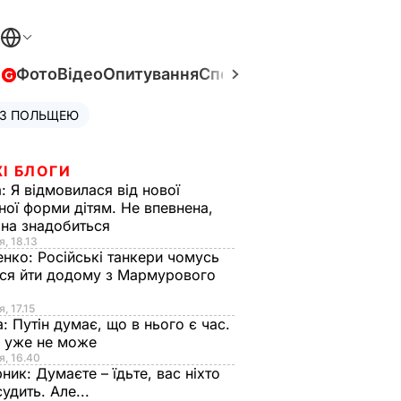
в
Фото
Відео
Опитування
Спецпроєкти
Війна в Укра
 З ПОЛЬЩЕЮ
І БЛОГИ
а:
Я відмовилася від нової
ної форми дітям. Не впевнена,
на знадобиться
я, 18.13
енко:
Російські танкери чомусь
ся йти додому з Мармурового
, 17.15
а:
Путін думає, що в нього є час.
Ф уже не може
я, 16.40
рник:
Думаєте – їдьте, вас ніхто
судить. Але...