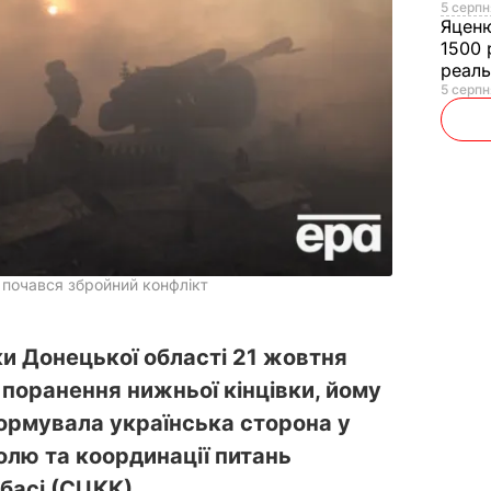
5 серпн
Яцен
1500 
реал
5 серпн
и почався збройний конфлікт
ки Донецької області 21 жовтня
 поранення нижньої кінцівки, йому
ормувала українська сторона у
олю та координації питань
басі (СЦКК).