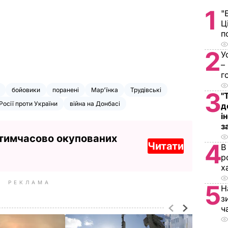
1
"
Ц
п
2
У
–
г
бойовики
поранені
Мар'їнка
Трудівські
3
"
Росії проти України
війна на Донбасі
д
і
з
 тимчасово окупованих
4
Читати
В
р
х
РЕКЛАМА
5
Н
з
ч