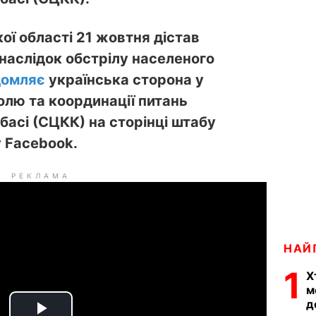
ї області 21 жовтня дістав
наслідок обстрілу населеного
домляє
українська сторона у
олю та координації питань
басі (СЦКК) на сторінці штабу
у Facebook.
РЕКЛАМА
НАЙ
1
Х
м
д