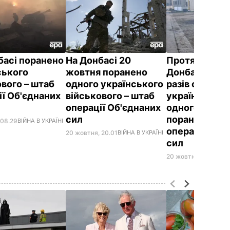
басі поранено
На Донбасі 20
Протягом доб
ського
жовтня поранено
Донбасі бойо
ового – штаб
одного українського
разів обстріл
ії Об'єднаних
військового – штаб
українські по
операції Об'єднаних
одного війсь
сил
поранено – ш
 08.29
ВІЙНА В УКРАЇНІ
операції Об'
20 жовтня, 20.01
ВІЙНА В УКРАЇНІ
сил
20 жовтня, 08.01
ВІЙ