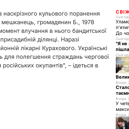
СВІ
ав наскрізного кульового поранення
Сьогодн
й мешканець, громадянин Б., 1978
Уламо
п'яти
момент влучання в нього бандитської
До чо
 присадибній ділянці. Наразі
Сьогодн
"Я не
онній лікарні Курахового. Українські
пішла
Сьогодн
ь для полегшення страждань чергової
російських окупантів", – ідеться в
Велик
Вчора, 
Стало
таємн
Вчора, 
У чет
макси
Вчора, 