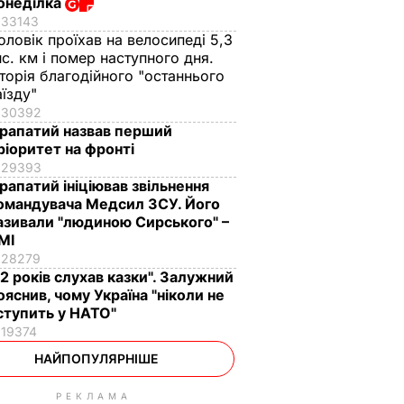
онеділка
33143
оловік проїхав на велосипеді 5,3
ис. км і помер наступного дня.
сторія благодійного "останнього
аїзду"
30392
рапатий назвав перший
ріоритет на фронті
29393
рапатий ініціював звільнення
омандувача Медсил ЗСУ. Його
азивали "людиною Сирського" –
МІ
28279
12 років слухав казки". Залужний
ояснив, чому Україна "ніколи не
ступить у НАТО"
19374
НАЙПОПУЛЯРНІШЕ
РЕКЛАМА