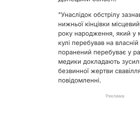
"Унаслідок обстрілу зазн
нижньої кінцівки місцеви
року народження, який у 
кулі перебував на власній
поранений перебуває у рай
медики докладають зусил
безвинної жертви свавілля 
повідомленні.