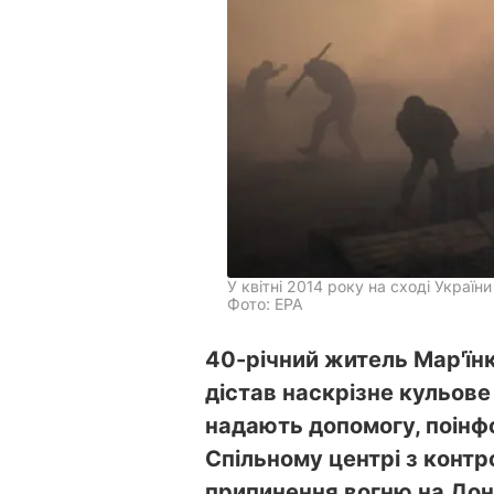
У квітні 2014 року на сході Україн
Фото: ЕРА
40-річний житель Мар'їн
дістав наскрізне кульове
надають допомогу, поінф
Спільному центрі з контр
припинення вогню на Дон