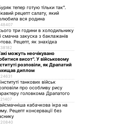
Буряк тепер готую тільки так".
ікавий рецепт салату, який
олюбила вся родина
48407
сього три години в холодильнику
 і смачна закуска з баклажанів
отова. Рецепт, як знахідка
38182
Такі можуть неочікувано
обитися висот". У військовому
нституті розповіли, як Драпатий
ахищав диплом
24631
 інституті танкових військ
озповіли про особливу рису
арактеру головкома Драпатого
21407
айсмачніша кабачкова ікра на
иму. Рецепт консервації без
аснику
20840