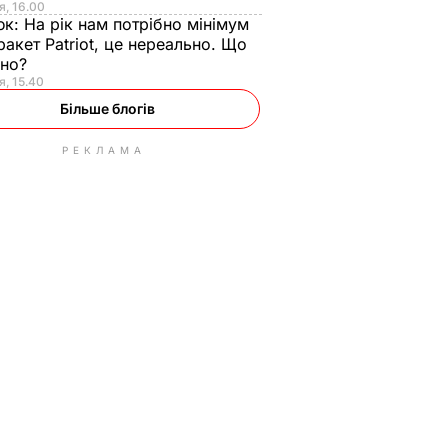
я, 16.00
юк:
На рік нам потрібно мінімум
ракет Patriot, це нереально. Що
ьно?
я, 15.40
Більше блогів
РЕКЛАМА