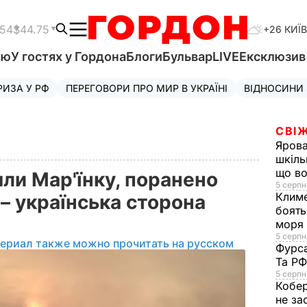
.54
$44.75
+26 КИЇВ
'ю
У гостях у Гордона
Блоги
Бульвар
LIVE
Ексклюзи
РИЗА У РФ
ПЕРЕГОВОРИ ПРО МИР В УКРАЇНІ
ВІДНОСИНИ
СВІЖ
Яров
шкіль
що во
ли Мар'їнку, поранено
5 серпн
Клим
– українська сторона
боять
моря
5 серпня
териал также можно прочитать на русском
Фурс
Та Р
5 серпн
Кобе
не за