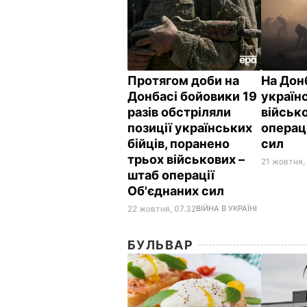
Протягом доби на
На Дон
Донбасі бойовики 19
україн
разів обстріляли
військ
позиції українських
операц
бійців, поранено
сил
трьох військових –
21 жовтня,
штаб операції
Об'єднаних сил
22 жовтня, 07.32
ВІЙНА В УКРАЇНІ
БУЛЬВАР