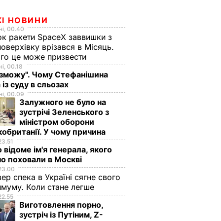
ЖІ НОВИНИ
і, 00.40
к ракети SpaceX заввишки з
поверхівку врізався в Місяць.
го це може призвести
і, 00.18
 зможу". Чому Стефанішина
 із суду в сльозах
і, 00.09
Залужного не було на
зустрічі Зеленського з
міністром оборони
обританії. У чому причина
23.51
 відоме ім'я генерала, якого
о поховали в Москві
23.00
вер спека в Україні сягне свого
муму. Коли стане легше
22.55
Виготовлення порно,
зустріч із Путіним, Z-