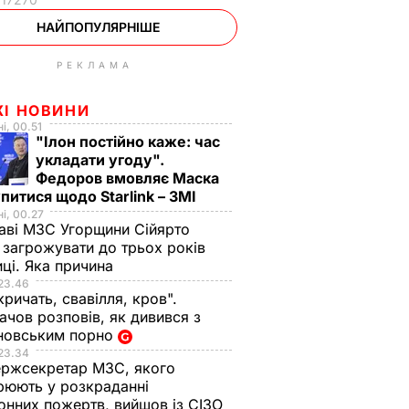
НАЙПОПУЛЯРНІШЕ
РЕКЛАМА
ЖІ НОВИНИ
і, 00.51
"Ілон постійно каже: час
укладати угоду".
Федоров вмовляє Маска
питися щодо Starlink – ЗМІ
і, 00.27
аві МЗС Угорщини Сійярто
загрожувати до трьох років
иці. Яка причина
23.46
кричать, свавілля, кров".
чов розповів, як дивився з
новським порно
23.34
ржсекретар МЗС, якого
рюють у розкраданні
онних пожертв, вийшов із СІЗО