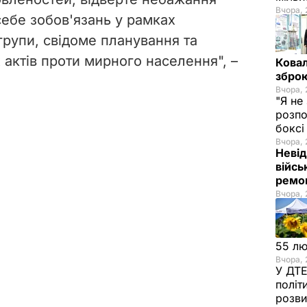
Вчора, 
себе зобов'язань у рамках
групи, свідоме планування та
 актів проти мирного населення", –
Ковал
зброю
Вчора, 
"Я не
розпо
бокс
Вчора, 
Невід
війсь
ремон
Вчора, 
55 л
Вчора, 
У ДТЕ
політ
розви