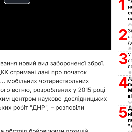
1
"
P
н
с
l
н
a
2
З
я
y
д
3
У
V
с
вання новий вид забороненої зброї.
л
i
КК отримані дані про початок
4
Д
.. мобільних чотириствольних
d
п
ого вогню, розроблених у 2015 році
М
e
в
ьким центром науково-дослідницьких
5
ких робіт "ДНР", – розповіли
o
Д
н
п
"
на обстріл бойовиками позицій