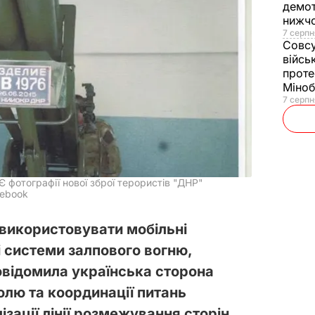
демот
нижч
7 серпн
Совс
війсь
проте
Міно
7 серпн
 фотографії нової зброї терористів "ДНР"
cebook
використовувати мобільні
і системи залпового вогню,
повідомила українська сторона
олю та координації питань
ізації лінії розмежування сторін.