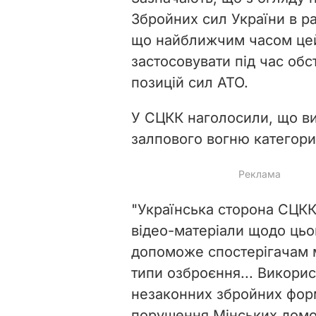
Збройних сил України в ра
що найближчим часом цей
застосовувати під час обс
позицій сил АТО.
У СЦКК наголосили, що в
залпового вогню категор
"Українська сторона СЦК
відео-матеріали щодо цьо
допоможе спостерігачам мі
типи озброєння... Викори
незаконних збройних фор
порушення Мінських домо