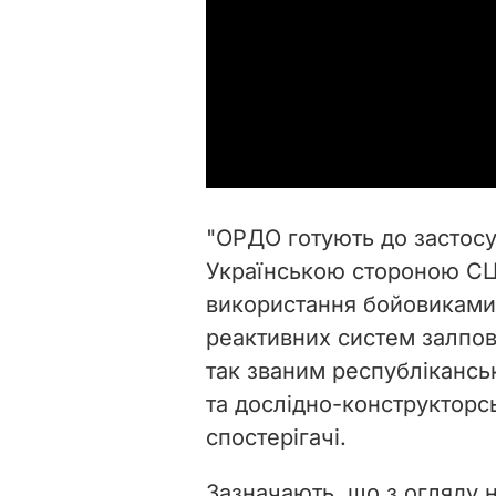
"ОРДО готують до застосу
Українською стороною СЦ
використання бойовиками.
реактивних систем залпов
так званим республіканс
та дослідно-конструкторсь
спостерігачі.
Зазначають, що з огляду 