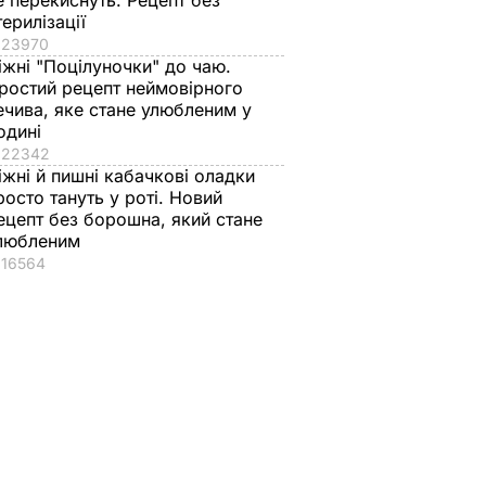
е перекиснуть. Рецепт без
терилізації
23970
іжні "Поцілуночки" до чаю.
ростий рецепт неймовірного
ечива, яке стане улюбленим у
одині
22342
іжні й пишні кабачкові оладки
росто тануть у роті. Новий
ецепт без борошна, який стане
любленим
16564
и
За минулу добу
Спецпредставник
ША
незаконні збройні
Держдепу США
йон
формування 18 разів
Волкер в Авдіївці: 
АТО
порушили перемир'я
не заморожений
– штаб АТО
конфлікт, а гаряча
ТИКА
війна
23 липня, 09.44
ВІЙНА В УКРАЇНІ
23 липня, 15.17
ВІЙНА В УКРАЇНІ