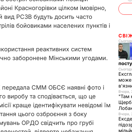
йоні Красногорівки цілком імовірно,
 вид РСЗВ будуть досить часто
трілів бойовиками населених пунктів і
СВІ
Сьогодн
икористання реактивних систем
ично заборонене Мінськими угодами.
посту
Сьогодн
Ексгл
може 
в'язн
К передала СММ ОБСЄ наявні фото і
Вчора, 
го виробу та сподівається, що це
"Там 
Щерба
сії краще ідентифікувати невідомі їм
Лоба
стання цього озброєння з боку
Вчора, 
Ексде
мувань ОРДО свідчить про грубі
підоз
мільй
вленостей, відверте небажання