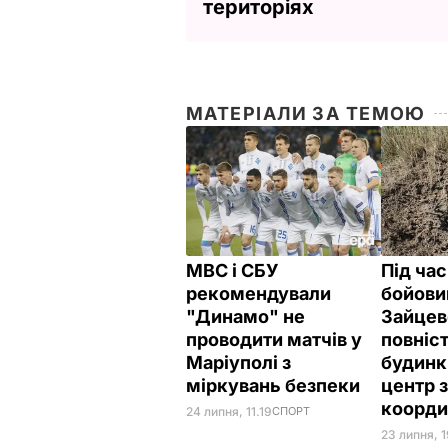
територіях
МАТЕРІАЛИ ЗА ТЕМОЮ
МВС і СБУ
Під час
рекомендували
бойов
"Динамо" не
Зайцев
проводити матчів у
повніст
Маріуполі з
будинк
міркувань безпеки
центр 
коорди
24 липня, 11.19
СПОРТ
23 липня, 1