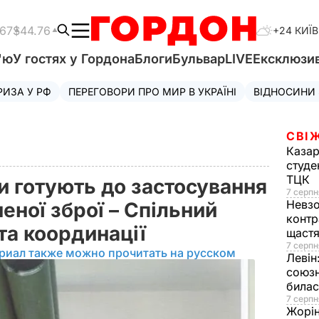
.67
$44.76
+24 КИЇВ
'ю
У гостях у Гордона
Блоги
Бульвар
LIVE
Ексклюзи
РИЗА У РФ
ПЕРЕГОВОРИ ПРО МИР В УКРАЇНІ
ВІДНОСИНИ
СВІ
Казар
студе
ТЦК
и готують до застосування
7 серпн
Невз
еної зброї – Спільний
контр
та координації
щаст
7 серпн
риал также можно прочитать на русском
Левін
союзн
билас
7 серпн
Жорі