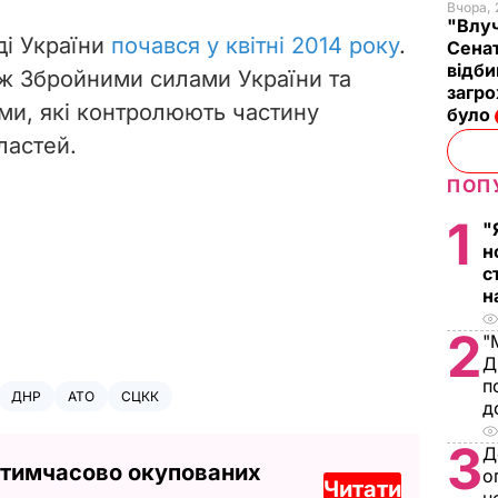
Вчора, 
"Влуч
ді України
почався у квітні 2014 року
.
Сенат
відби
між Збройними силами України та
загро
ми, які контролюють частину
було
ластей.
ПОП
1
"
н
с
н
2
"
Д
п
ДНР
АТО
СЦКК
д
3
Д
 тимчасово окупованих
о
Читати