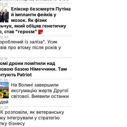
23.18
Еліксир безсмертя Путіна
й імпланти фейків у
мозок. Як фізик
ьчук, який обіцяв генетичну
, став "героєм"
22.53
 зроблений із заліза". Усик
вів про втому після років у
і
22.19
омі дрони помітили над
ковою базою Німеччини. Там
тують Patriot
21.50
На Волині завершили
ексгумацію жертв Другої
світової. Виявили останки
юдей
21.32
К розповіли, як ветеранську
ику інтегрували у стратегію
тку бізнесу