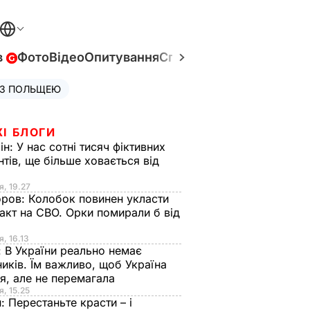
в
Фото
Відео
Опитування
Спецпроєкти
Війна в Укр
 З ПОЛЬЩЕЮ
ЖІ БЛОГИ
ін:
У нас сотні тисяч фіктивних
нтів, ще більше ховається від
я, 19.27
оров:
Колобок повинен укласти
акт на СВО. Орки помирали б від
я
я, 16.13
:
В України реально немає
иків. Їм важливо, щоб Україна
я, але не перемагала
я, 15.25
н:
Перестаньте красти – і