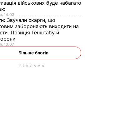
ивація військових буде набагато
ою
я, 14.03
ун:
Звучали скарги, що
ковим забороняють виходити на
сти. Позиція Генштабу й
борони
я, 13.07
Більше блогів
РЕКЛАМА