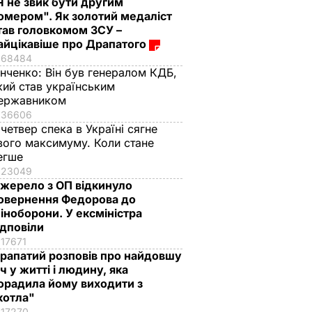
Я не звик бути другим
омером". Як золотий медаліст
тав головкомом ЗСУ –
айцікавіше про Драпатого
68484
інченко:
Він був генералом КДБ,
кий став українським
ержавником
36606
 четвер спека в Україні сягне
вого максимуму. Коли стане
егше
23049
жерело з ОП відкинуло
овернення Федорова до
іноборони. У ексміністра
ідповіли
17671
рапатий розповів про найдовшу
іч у житті і людину, яка
орадила йому виходити з
котла"
17270