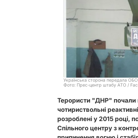
Українська сторона передала ОБСЄ
Фото: Прес-центр штабу АТО / Fa
Терористи "ДНР" почали 
чотириствольні реактивн
розроблені у 2015 році, 
Спільного центру з контр
припинення вогню і стабіл