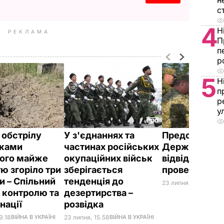
н
с
4
Н
РЕКЛАМА
П
п
р
5
Н
п
р
у
 обстрілу
У з'єднаннях та
Представник
иками
частинах російських
Держдепу С
ого майже
окупаційних військ
відвідали ра
ю згоріло три
зберігається
проведення 
и – Спільний
тенденція до
23 липня, 14.53
ПОЛІ
з контролю та
дезертирства –
нації
розвідка
9.18
ВІЙНА В УКРАЇНІ
23 липня, 15.58
ВІЙНА В УКРАЇНІ