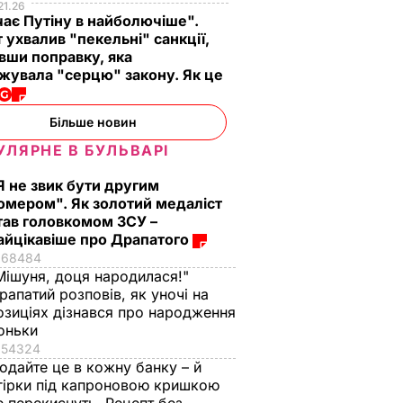
21.26
ає Путіну в найболючіше".
 ухвалив "пекельні" санкції,
вши поправку, яка
жувала "серцю" закону. Як це
Більше новин
УЛЯРНЕ В БУЛЬВАРІ
Я не звик бути другим
омером". Як золотий медаліст
тав головкомом ЗСУ –
айцікавіше про Драпатого
68484
Мішуня, доця народилася!"
рапатий розповів, як уночі на
озиціях дізнався про народження
оньки
54324
одайте це в кожну банку – й
гірки під капроновою кришкою