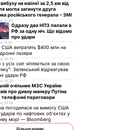
 вибуху на ювілеї за 2,5 км від
я могла загинути друга
ка російського генерала – ЗМІ
і, 11.34
Одразу два НПЗ палали в
РФ за одну ніч. Що відомо
про удари
і, 11.01
 США витратить $400 млн на
дронні лазери
і, 10.42
н з усіх сил чіпляється за свою
тику". Зеленський відреагував
чні удари РФ
і, 10.25
ній очільник МЗС України
вів про дивну манеру Путіна
 телефонні переговори
і, 10.19
на погодилася на вимогу США
ударів по нафтових об'єктах у
ому морі — Bloomberg
Більше новин