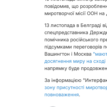
повідомив, що розроблен
миротворчої місії ООН на
13 листопада в Белграді ві
спецпредставника Держде
помічника російського п
підсумками переговорів 
Вашингтон і Москва
"мают
досягнення миру на сході
напрямку буде продовжен
За інформацією "Интерфа
зону присутності миротвор
повноваження
.