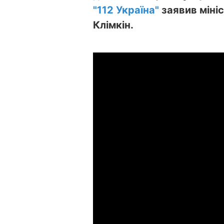
"112 Україна"
заявив міні
Клімкін.