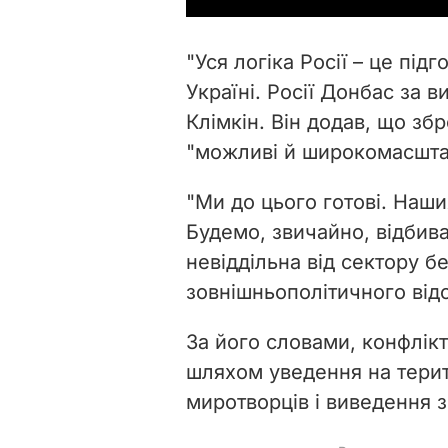
"Уся логіка Росії – це підг
Україні. Росії Донбас за 
Клімкін. Він додав, що збр
"можливі й широкомасшта
"Ми до цього готові. Наш
Будемо, звичайно, відбива
невіддільна від сектору б
зовнішньополітичного від
За його словами, конфлік
шляхом уведення на тери
миротворців і виведення з