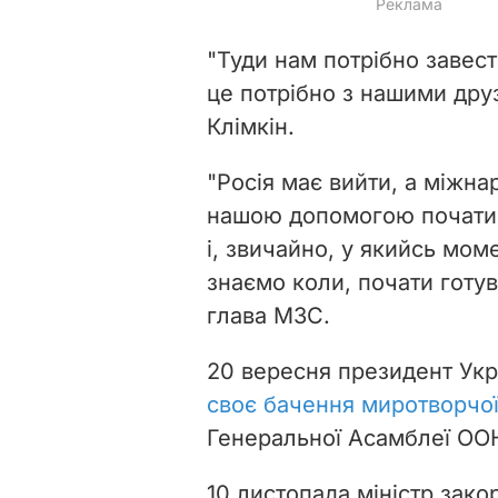
"Туди нам потрібно завес
це потрібно з нашими дру
Клімкін.
"Росія має вийти, а міжна
нашою допомогою почати 
і, звичайно, у якийсь мом
знаємо коли, почати готув
глава МЗС.
20 вересня президент Ук
своє бачення миротворчої 
Генеральної Асамблеї ОО
10 листопада
міністр зако