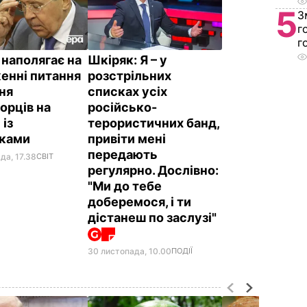
5
З
г
г
 наполягає на
Шкіряк: Я – у
енні питання
розстрільних
ня
списках усіх
орців на
російсько-
 із
терористичних банд,
иками
привіти мені
передають
да, 17.38
СВІТ
регулярно. Дослівно:
"Ми до тебе
доберемося, і ти
дістанеш по заслузі"
30 листопада, 10.00
ПОДІЇ