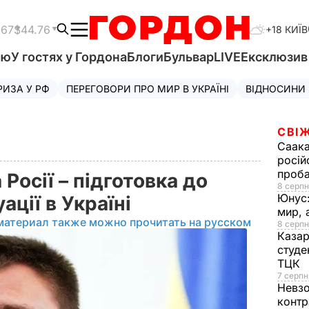
.67
$44.76
+18 КИЇВ
'ю
У гостях у Гордона
Блоги
Бульвар
LIVE
Ексклюзи
РИЗА У РФ
ПЕРЕГОВОРИ ПРО МИР В УКРАЇНІ
ВІДНОСИНИ
СВІЖ
Саака
росій
проб
 Росії – підготовка до
8 серпн
Юнус
уації в Україні
мир, 
материал также можно прочитать на русском
8 серпн
Казар
студе
ТЦК
7 серпн
Невз
контр