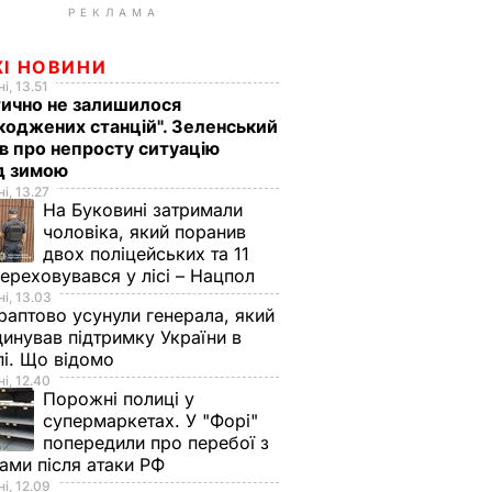
РЕКЛАМА
ЖІ НОВИНИ
і, 13.51
ично не залишилося
оджених станцій". Зеленський
в про непросту ситуацію
д зимою
і, 13.27
На Буковині затримали
чоловіка, який поранив
двох поліцейських та 11
переховувався у лісі – Нацпол
і, 13.03
аптово усунули генерала, який
инував підтримку України в
і. Що відомо
і, 12.40
Порожні полиці у
супермаркетах. У "Форі"
попередили про перебої з
ами після атаки РФ
і, 12.09