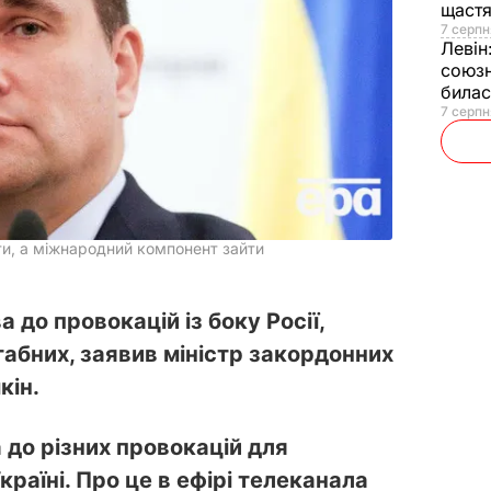
щаст
7 серпн
Левін
союзн
билас
7 серпн
ти, а міжнародний компонент зайти
 до провокацій із боку Росії,
бних, заявив міністр закордонних
кін.
 до різних провокацій для
Україні. Про це в ефірі телеканала