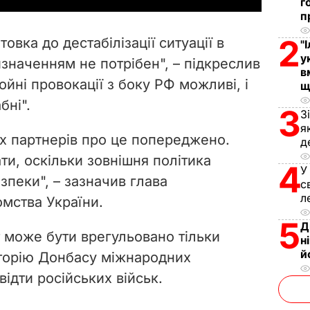
г
п
V
2
отовка до дестабілізації ситуації в
"
i
у
визначенням не потрібен", – підкреслив
в
ойні провокації з боку РФ можливі, і
d
щ
бні".
3
З
e
я
их партнерів про це попереджено.
д
o
ти, оскільки зовнішня політика
4
У
езпеки", – зазначив глава
с
л
омства України.
5
Д
т може бути врегульовано тільки
н
й
торію Донбасу міжнародних
відти російських військ.