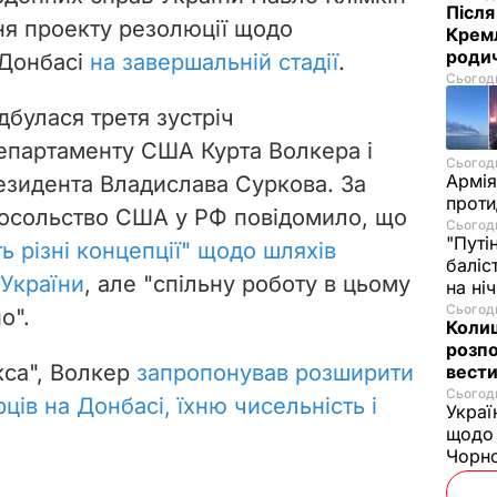
Після
ня проекту резолюції щодо
Кремл
родич
 Донбасі
на завершальній стадії
.
Сьогодн
дбулася третя зустріч
партаменту США Курта Волкера і
Сьогодн
Армія
резидента Владислава Суркова.
За
проти
посольство США у РФ повідомило, що
Сьогодн
"Путі
ь різні концепції" щодо шляхів
баліс
 України
, але "спільну роботу в цьому
на ні
Сьогодн
о".
Колиш
розпо
кса", Волкер
запропонував розширити
вести
Сьогодн
ців на Донбасі, їхню чисельність і
Украї
щодо 
Чорн