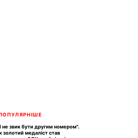
ПОПУЛЯРНІШЕ
Я не звик бути другим номером".
к золотий медаліст став