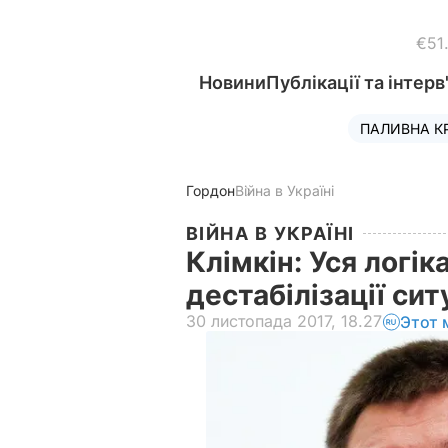
€51
Новини
Публікації та інтерв
ПАЛИВНА К
Гордон
Війна в Україні
ВІЙНА В УКРАЇНІ
Клімкін: Уся логіка
дестабілізації сит
30 листопада 2017, 18.27
Этот 