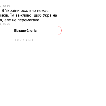
я
я, 16.13
:
В України реально немає
иків. Їм важливо, щоб Україна
я, але не перемагала
я, 15.25
Більше блогів
РЕКЛАМА