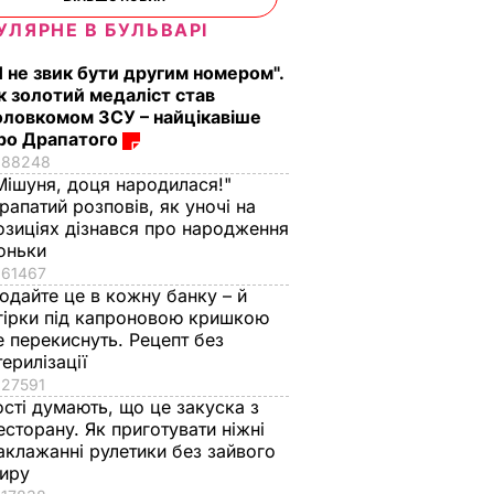
УЛЯРНЕ В БУЛЬВАРІ
Я не звик бути другим номером".
к золотий медаліст став
оловкомом ЗСУ – найцікавіше
ро Драпатого
88248
Мішуня, доця народилася!"
рапатий розповів, як уночі на
озиціях дізнався про народження
оньки
61467
одайте це в кожну банку – й
гірки під капроновою кришкою
е перекиснуть. Рецепт без
терилізації
27591
ості думають, що це закуска з
есторану. Як приготувати ніжні
аклажанні рулетики без зайвого
иру