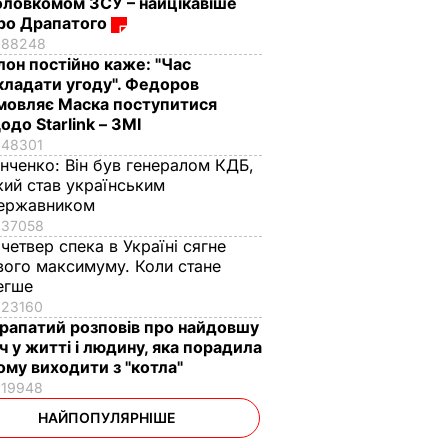
оловкомом ЗСУ – найцікавіше
ро Драпатого
88248
Ілон постійно каже: "Час
кладати угоду". Федоров
мовляє Маска поступитися
одо Starlink – ЗМІ
48301
інченко:
Він був генералом КДБ,
кий став українським
ержавником
37058
 четвер спека в Україні сягне
вого максимуму. Коли стане
егше
23160
рапатий розповів про найдовшу
іч у житті і людину, яка порадила
ому виходити з "котла"
19948
НАЙПОПУЛЯРНІШЕ