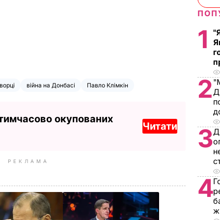
ПОП
1
"
Я
г
п
2
"
ворці
війна на Донбасі
Павло Клімкін
Д
п
д
 тимчасово окупованих
Читати
3
Д
о
н
с
РЕКЛАМА
4
Г
р
б
ж