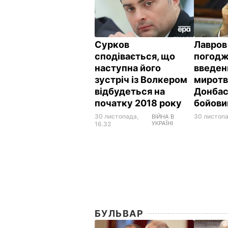
Сурков
Лавров
сподівається, що
погодж
наступна його
введен
зустріч із Волкером
миротв
відбудеться на
Донбас
початку 2018 року
бойов
30 листопада,
30 листопа
ВІЙНА В
УКРАЇНІ
16.32
БУЛЬВАР