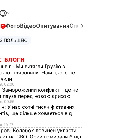
в
Фото
Відео
Опитування
Спецпроєкти
Війна в Укра
 З ПОЛЬЩЕЮ
І БЛОГИ
швілі:
Ми витягли Грузію з
ської трясовини. Нам цього не
ачили
я, 02.00
:
Заморожений конфлікт – це не
а пауза перед новою кризою
я, 00.56
ін:
У нас сотні тисяч фіктивних
нтів, ще більше ховається від
я, 19.27
оров:
Колобок повинен укласти
акт на СВО. Орки помирали б від