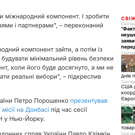
ти міжнародний компонент. І зробити
СВІ
Сьогодн
зями і партнерами", – переконаний
"Факт
неушк
заяви
пере
родний компонент зайти, а потім із
Сьогодн
будувати мінімальний рівень безпеки
ент, коли його буде досягнуто, а ми не
днів 
ати реальні вибори", – підкреслив
Сьогодн
США р
коорд
Європ
раїни Петро Порошенко
презентував
Сьогодн
місії на Донбасі
під час сесії
Н у Нью-Йорку.
товар
рдонних справ України Павло Клімкін
Сьогодн