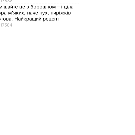
17838
мішайте це з борошном – і ціла
ора м'яких, наче пух, пиріжків
отова. Найкращий рецепт
17584